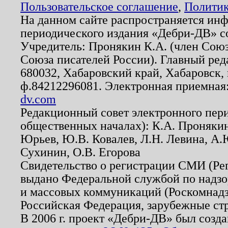
Пользовательское соглашение
,
Политик
На данном сайте распространяется ин
периодического издания «Дебри-ДВ» с
Учредитель: Пронякин К.А. (член Союз
Союза писателей России). Главный ред
680032, Хабаровский край, Хабаровск, п
ф.84212296081. Электронная приемная
dv.com
Редакционный совет электронного пер
общественных началах): К.А. Проняки
Юрьев, Ю.В. Ковалев, Л.Н. Левина, А.
Сухинин, О.В. Егорова
Свидетельство о регистрации СМИ (Р
выдано Федеральной службой по надзо
и массовых коммуникаций (Роскомнадзо
Российская Федерация, зарубежные ст
В 2006 г. проект «Дебри-ДВ» был созда