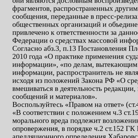
они являются дословным воспроизведе
фрагментов, распространенных другим
сообщения, переданные в пресс-релиза
общественных организаций и объединен
привлечено к ответственности за данн
Федерации о средствах массовой инфо
Согласно абз.3, п.13 Постановления П
2010 года «О практике применения суд
информации», «по делам, вытекающим
информации, распространитель не явл
исходя из положений Закона РФ «О ср
вмешиваться в деятельность редакции, 
сообщений и материалов».
Воспользуйтесь «Правом на ответ» (ст
«В соответствии с положением ч.3 ст.
морального вреда подлежит возложению
опровержения, в порядке ч.2 ст.152 ГК 
апелляционного определения Хабаровско