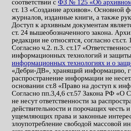
соответствии с
ФЗ № 125 «Об архивном
ст. 13 «Создание архивов». Основной ф
журналов, изданные книги, а также ру
Доступ к архивным документам являетс
ст. 24 вышеобозначенного закона. Арх
редакции не относятся, согласно ст.ст. 
Согласно ч.2. п.3. ст.17 «Ответственн
информационных технологий и защит
информационных технологиях и о защит
«Дебри-ДВ», хранящий информацию, гр
распространение информации не несет.
основании ст.8 «Право на доступ к ин
Согласно пп.3,4,6 ст.57 Закона РФ «О
не несут ответственности за распрост
действительности и порочащих честь и
ущемляющих права и законные интере
злоупотребление свободой массовой ин