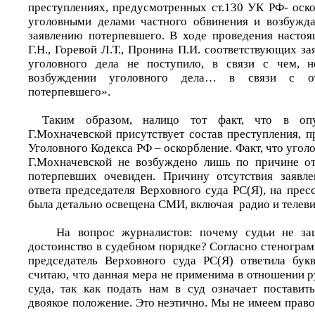
преступлениях, предусмотренных ст.130 УК РФ- оск
уголовными делами частного обвинения и возбужда
заявлению потерпевшего. В ходе проведения насто
Г.Н., Горевой Л.Т., Пронина П.И. соответствующих з
уголовного дела не поступило, в связи с чем, н
возбуждении уголовного дела… в связи с отс
потерпевшего».
Таким образом, налицо тот факт, что в опу
Г.Мохначевской присутствует состав преступления, 
Уголовного Кодекса РФ – оскорбление. Факт, что угол
Г.Мохначевской не возбуждено лишь по причине от
потерпевших очевиден. Причину отсутствия заявл
ответа председателя Верховного суда РС(Я), на прес
была детально освещена СМИ, включая радио и телеви
На вопрос журналистов: почему судьи не за
достоинство в судебном порядке? Согласно стеногра
председатель Верховного суда РС(Я) ответила бук
считаю, что данная мера не применима в отношении 
суда, так как подать нам в суд означает постави
двоякое положение. Это неэтично. Мы не имеем право 