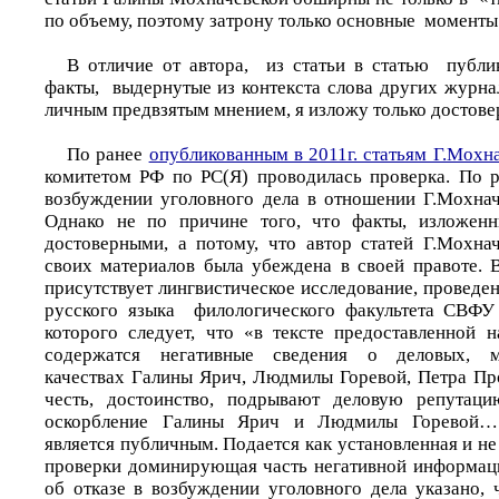
по объему, поэтому затрону только основные моменты
В отличие от автора, из статьи в статью пуб
факты, выдернутые из контекста слова других журна
личным предвзятым мнением, я изложу только достове
По ранее
опубликованным в 2011г. статьям Г.Мохн
комитетом РФ по РС(Я) проводилась проверка. По р
возбуждении уголовного дела в отношении Г.Мохнач
Однако не по причине того, что факты, изложенн
достоверными, а потому, что автор статей Г.Мохна
своих материалов была убеждена в своей правоте. 
присутствует лингвистическое исследование, провед
русского языка филологического факультета СВФУ
которого следует, что «в тексте предоставленной н
содержатся негативные сведения о деловых, мо
качествах Галины Ярич, Людмилы Горевой, Петра Пр
честь, достоинство, подрывают деловую репутац
оскорбление Галины Ярич и Людмилы Горевой…
является публичным. Подается как установленная и н
проверки доминирующая часть негативной информаци
об отказе в возбуждении уголовного дела указано, 