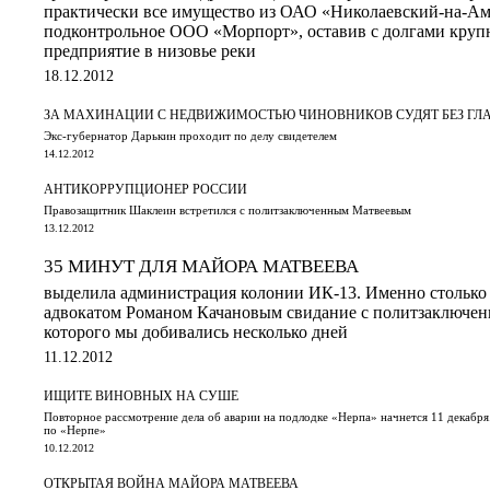
практически все имущество из ОАО «Николаевский-на-Ам
подконтрольное ООО «Морпорт», оставив с долгами круп
предприятие в низовье реки
18.12.2012
ЗА МАХИНАЦИИ С НЕДВИЖИМОСТЬЮ ЧИНОВНИКОВ СУДЯТ БЕЗ ГЛ
Экс-губернатор Дарькин проходит по делу свидетелем
14.12.2012
АНТИКОРРУПЦИОНЕР РОССИИ
Правозащитник Шаклеин встретился с политзаключенным Матвеевым
13.12.2012
35 МИНУТ ДЛЯ МАЙОРА МАТВЕЕВА
выделила администрация колонии ИК-13. Именно столько 
адвокатом Романом Качановым свидание с политзаключе
которого мы добивались несколько дней
11.12.2012
ИЩИТЕ ВИНОВНЫХ НА СУШЕ
Повторное рассмотрение дела об аварии на подлодке «Нерпа» начнется 11 декабр
по «Нерпе»
10.12.2012
ОТКРЫТАЯ ВОЙНА МАЙОРА МАТВЕЕВА