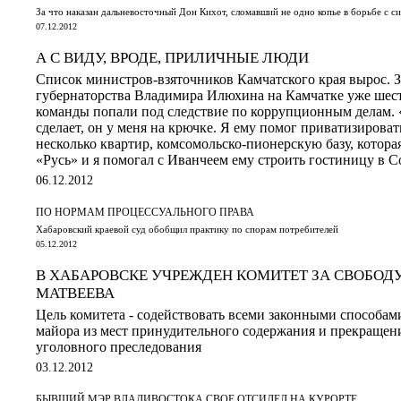
За что наказан дальневосточный Дон Кихот, сломавший не одно копье в борьбе с с
07.12.2012
А С ВИДУ, ВРОДЕ, ПРИЛИЧНЫЕ ЛЮДИ
Список министров-взяточников Камчатского края вырос. З
губернаторства Владимира Илюхина на Камчатке уже шест
команды попали под следствие по коррупционным делам.
сделает, он у меня на крючке. Я ему помог приватизирова
несколько квартир, комсомольско-пионерскую базу, котора
«Русь» и я помогал с Иванчеем ему строить гостиницу в 
06.12.2012
ПО НОРМАМ ПРОЦЕССУАЛЬНОГО ПРАВА
Хабаровский краевой суд обобщил практику по спорам потребителей
05.12.2012
В ХАБАРОВСКЕ УЧРЕЖДЕН КОМИТЕТ ЗА СВОБО
МАТВЕЕВА
Цель комитета - содействовать всеми законными способам
майора из мест принудительного содержания и прекращен
уголовного преследования
03.12.2012
БЫВШИЙ МЭР ВЛАДИВОСТОКА СВОЕ ОТСИДЕЛ НА КУРОРТЕ