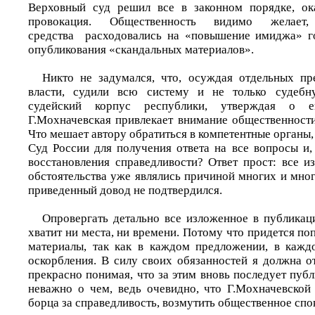
Верховный суд решил все в законном порядке, ока
провокация. Общественность видимо желает
средства расходовались на «повышение имиджа» го
опубликования «скандальных материалов».
Никто не задумался, что, осуждая отдельных пр
власти, судили всю систему и не только судеб
судейский корпус республики, утверждая о ег
Г.Мохначевская привлекает внимание общественности
Что мешает автору обратиться в компетентные органы
Суд России для получения ответа на все вопросы и,
восстановления справедливости? Ответ прост: все 
обстоятельства уже являлись причиной многих и мно
приведенный довод не подтвердился.
Опровергать детально все изложенное в публикац
хватит ни места, ни времени. Потому что придется по
материалы, так как в каждом предложении, в кажд
оскорбления. В силу своих обязанностей я должна о
прекрасно понимая, что за этим вновь последует публ
неважно о чем, ведь очевидно, что Г.Мохначевской 
борца за справедливость, возмутить общественное спо