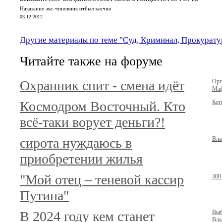
Наказание экс-чиновник отбыл заочно
03.12.2012
Другие материалы по теме "Суд, Криминал, Прокурату
Читайте также на форуме
Охранник спит - смена идёт
Орг
Маф
Космодром Восточный. Кто
Ког
всё-таки ворует деньги?!
сирота нуждаюсь в
Вла
приобретении жилья
"Мой отец – теневой кассир
300
Путина"
В 2024 году кем станет
Выб
Вла