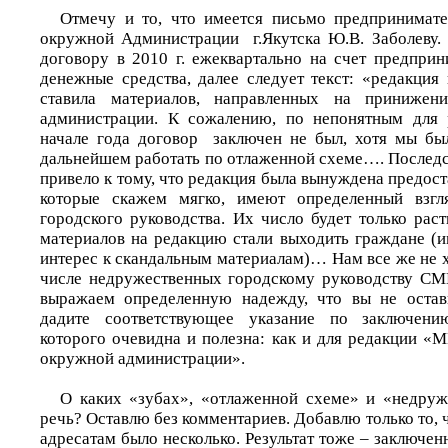
Отмечу и то, что имеется письмо предпринимат
окружной Администрации г.Якутска Ю.В. Заболеву. 
договору в 2010 г. ежеквартально на счет предприн
денежные средства, далее следует текст: «редакция
ставила материалов, направленных на принижен
администрации. К сожалению, по непонятным для 
начале года договор заключен не был, хотя мы бы
дальнейшем работать по отлаженной схеме…. Последс
привело к тому, что редакция была вынуждена предост
которые скажем мягко, имеют определенный взгл
городского руководства. Их число будет только рас
материалов на редакцию стали выходить граждане 
интерес к скандальным материалам)… Нам все же не х
числе недружественных городскому руководству СМ
выражаем определенную надежду, что вы не оста
дадите соответствующее указание по заключен
которого очевидна и полезна: как и для редакции «М
окружной администрации».
О каких «зубах», «отлаженной схеме» и «недру
речь? Оставлю без комментариев. Добавлю только то, 
адресатам было несколько. Результат тоже – заключен