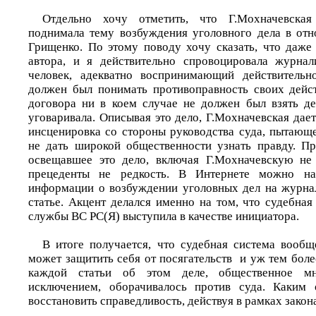
Отдельно хочу отметить, что Г.Мохначевская
поднимала тему возбуждения уголовного дела в от
Грищенко. По этому поводу хочу сказать, что даже 
автора, и я действительно спровоцировала журнал
человек, адекватно воспринимающий действительн
должен был понимать противоправность своих дейс
договора ни в коем случае не должен был взять де
уговаривала. Описывая это дело, Г.Мохначевская дает 
инсценировка со стороны руководства суда, пытающ
не дать широкой общественности узнать правду. П
освещавшее это дело, включая Г.Мохначевскую не 
прецеденты не редкость. В Интернете можно н
информации о возбуждении уголовных дел на журна
статье. Акцент делался именно на том, что судебная
службы ВС РС(Я) выступила в качестве инициатора.
В итоге получается, что судебная система вооб
может защитить себя от посягательств и уж тем боле
каждой статьи об этом деле, общественное м
исключением, оборачивалось против суда. Каким
восстановить справедливость, действуя в рамках закон