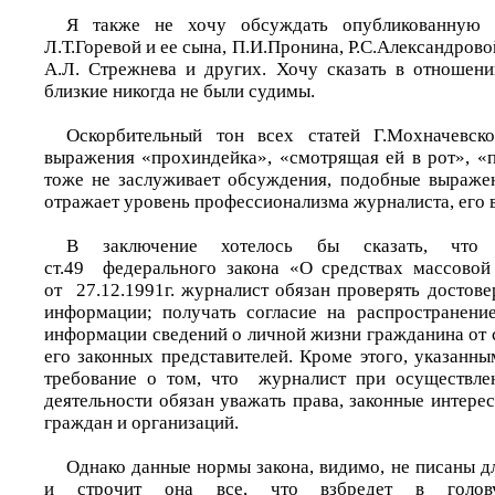
Я также не хочу обсуждать опубликованную 
Л.Т.Горевой и ее сына, П.И.Пронина, Р.С.Александрово
А.Л. Стрежнева и других. Хочу сказать в отношен
близкие никогда не были судимы.
Оскорбительный тон всех статей Г.Мохначевск
выражения «прохиндейка», «смотрящая ей в рот», «
тоже не заслуживает обсуждения, подобные выраже
отражает уровень профессионализма журналиста, его в
В заключение хотелось бы сказать, что 
ст.49 федерального закона «О средствах массов
от 27.12.1991г. журналист обязан проверять достов
информации; получать согласие на распространени
информации сведений о личной жизни гражданина от 
его законных представителей. Кроме этого, указанн
требование о том, что журналист при осуществле
деятельности обязан уважать права, законные интерес
граждан и организаций.
Однако данные нормы закона, видимо, не писаны д
и строчит она все, что взбредет в голову