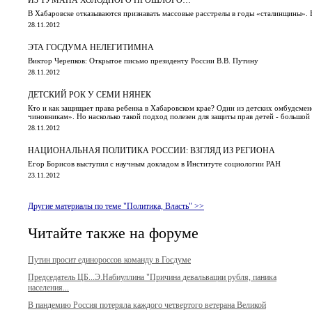
В Хабаровске отказываются признавать массовые расстрелы в годы «сталинщины». 
28.11.2012
ЭТА ГОСДУМА НЕЛЕГИТИМНА
Виктор Черепков: Открытое письмо президенту России В.В. Путину
28.11.2012
ДЕТСКИЙ РОК У СЕМИ НЯНЕК
Кто и как защищает права ребенка в Хабаровском крае? Один из детских омбудсмен
чиновникам». Но насколько такой подход полезен для защиты прав детей - большой
28.11.2012
НАЦИОНАЛЬНАЯ ПОЛИТИКА РОССИИ: ВЗГЛЯД ИЗ РЕГИОНА
Егор Борисов выступил с научным докладом в Институте социологии РАН
23.11.2012
Другие материалы по теме "Политика, Власть" >>
Читайте также на форуме
Путин просит единороссов команду в Госдуме
Председатель ЦБ...Э.Набиуллина "Причина девальвации рубля, паника
населения...
В пандемию Россия потеряла каждого четвертого ветерана Великой