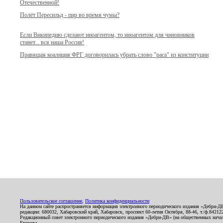
Отечественной!
Полёт Пересильд - пир во время чумы?
Если Википедию сделают иноагентом, то иноагентом для чиновников
станет... вся наша Россия!
Правящая коалиция ФРГ договорилась убрать слово "раса" из конституции
Пользовательское соглашение
,
Политика конфиденциальности
На данном сайте распространяется информация электронного периодического издания «Дебри-Д
редакции: 680032, Хабаровский край, Хабаровск, проспект 60-летия Октября, 88-46, т./ф.8421
Редакционный совет электронного периодического издания «Дебри-ДВ» (на общественных нач
Егорова