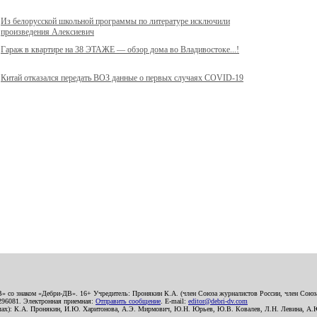
Из белорусской школьной программы по литературе исключили
произведения Алексиевич
Гараж в квартире на 38 ЭТАЖЕ — обзор дома во Владивостоке...!
Китай отказался передать ВОЗ данные о первых случаях COVID-19
В» со знаком «Дебри-ДВ». 16+ Учредитель: Пронякин К.А. (член Союза журналистов России, член Союза
2296081. Электронная приемная:
Отправить сообщение
. E-mail:
editor@debri-dv.com
алах): К.А. Пронякин, И.Ю. Харитонова, А.Э. Мирмович, Ю.Н. Юрьев, Ю.В. Ковалев, Л.Н. Левина, А.