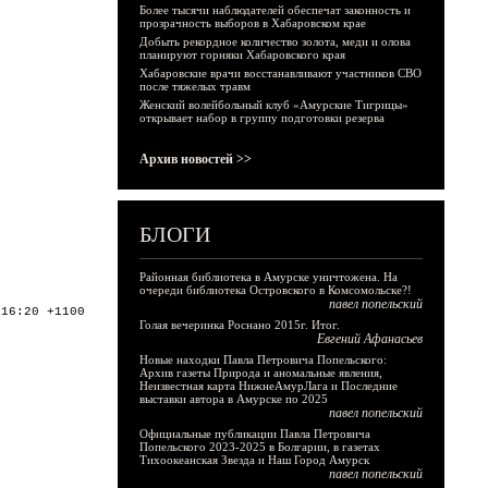
Более тысячи наблюдателей обеспечат законность и
прозрачность выборов в Хабаровском крае
Добыть рекордное количество золота, меди и олова
планируют горняки Хабаровского края
Хабаровские врачи восстанавливают участников СВО
после тяжелых травм
Женский волейбольный клуб «Амурские Тигрицы»
открывает набор в группу подготовки резерва
Архив новостей >>
БЛОГИ
Районная библиотека в Амурске уничтожена. На
очереди библиотека Островского в Комсомольске?!
павел попельский
:16:20 +1100
Голая вечеринка Роснано 2015г. Итог.
Евгений Афанасьев
Новые находки Павла Петровича Попельского:
Архив газеты Природа и аномальные явления,
Неизвестная карта НижнеАмурЛага и Последние
выставки автора в Амурске по 2025
павел попельский
Официальные публикации Павла Петровича
Попельского 2023-2025 в Болгарии, в газетах
Тихоокеанская Звезда и Наш Город Амурск
павел попельский