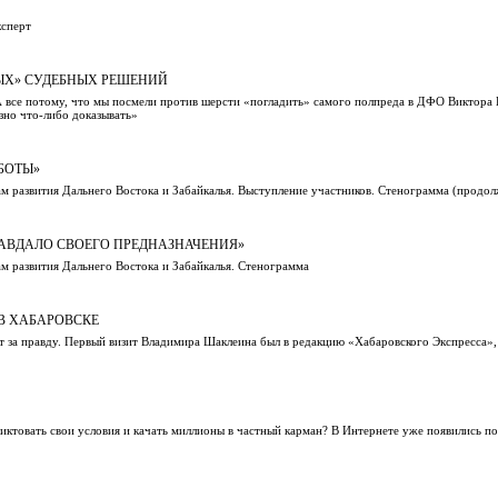
ксперт
ЫХ» СУДЕБНЫХ РЕШЕНИЙ
 А все потому, что мы посмели против шерсти «погладить» самого полпреда в ДФО Виктора
езно что-либо доказывать»
БОТЫ»
м развития Дальнего Востока и Забайкалья. Выступление участников. Стенограмма (продо
РАВДАЛО СВОЕГО ПРЕДНАЗНАЧЕНИЯ»
м развития Дальнего Востока и Забайкалья. Стенограмма
В ХАБАРОВСКЕ
за правду. Первый визит Владимира Шаклеина был в редакцию «Хабаровского Экспресса», 
ктовать свои условия и качать миллионы в частный карман? В Интернете уже появились по