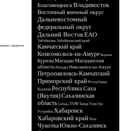
Владивосток
Благовещенск
Восточный военный округ
Дальневосточный
федеральный округ
Дальний Восток
ЕАО
Забайкалье
Забайкальский край
Камчатский край
видимо, нравится
Комсомольск-на-Амуре
Корякия
Магадан
Магаданская
Курилы
область
Николаевск-на-Амуре
Находка
Петропавловск-Камчатский
Приморский край
Республика
Республика Саха
Бурятия
(Якутия)
Сахалинская
область
ТОФ
Тында
Улан-Удэ
Сибирь
Хабаровск
Уссурийск
Хабаровский край
Чита
Чукотка
Южно-Сахалинск