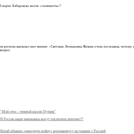
В мэрии Хабаровска засели «сталинисты»?
ов региона высказал свое мнение: «Светлана Леонидовна Жукова очень послушная, потому, 
 вопрос
"Мой отец – теневой кассир Путина"
В России наши чиновники могут отключить интернет?!
Китай объявил «народную войну» коронавирусу на границе с Россией