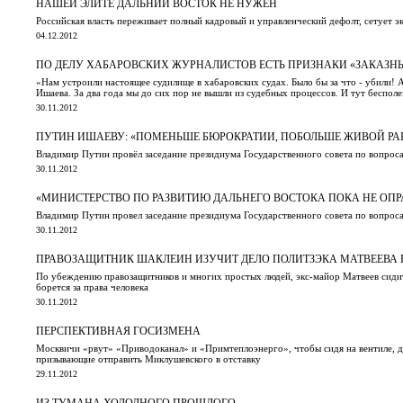
НАШЕЙ ЭЛИТЕ ДАЛЬНИЙ ВОСТОК НЕ НУЖЕН
Российская власть переживает полный кадровый и управленческий дефолт, сетует э
04.12.2012
ПО ДЕЛУ ХАБАРОВСКИХ ЖУРНАЛИСТОВ ЕСТЬ ПРИЗНАКИ «ЗАКАЗН
«Нам устроили настоящее судилище в хабаровских судах. Было бы за что - убили!
Ишаева. За два года мы до сих пор не вышли из судебных процессов. И тут беспол
30.11.2012
ПУТИН ИШАЕВУ: «ПОМЕНЬШЕ БЮРОКРАТИИ, ПОБОЛЬШЕ ЖИВОЙ РА
Владимир Путин провёл заседание президиума Государственного совета по вопроса
30.11.2012
«МИНИСТЕРСТВО ПО РАЗВИТИЮ ДАЛЬНЕГО ВОСТОКА ПОКА НЕ ОП
Владимир Путин провел заседание президиума Государственного совета по вопроса
30.11.2012
ПРАВОЗАЩИТНИК ШАКЛЕИН ИЗУЧИТ ДЕЛО ПОЛИТЗЭКА МАТВЕЕВА 
По убеждению правозащитников и многих простых людей, экс-майор Матвеев сидит 
борется за права человека
30.11.2012
ПЕРСПЕКТИВНАЯ ГОСИЗМЕНА
Москвичи «рвут» «Приводоканал» и «Примтеплоэнерго», чтобы сидя на вентиле, ди
призывающие отправить Миклушевского в отставку
29.11.2012
ИЗ ТУМАНА ХОЛОДНОГО ПРОШЛОГО…