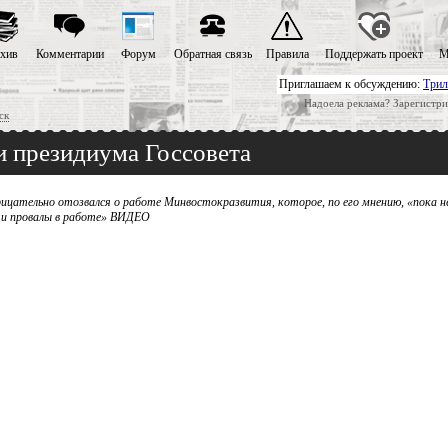
хив
Комментарии
Форум
Обратная связь
Правила
Поддержать проект
М
Приглашаем к обсуждению:
Трил
Надоела реклама? Зарегистри
ск
и президиума Госсовета
ицательно отозвался о работе Минвостокразвития, которое, по его мнению, «пока н
и и провалы в работе» ВИДЕО