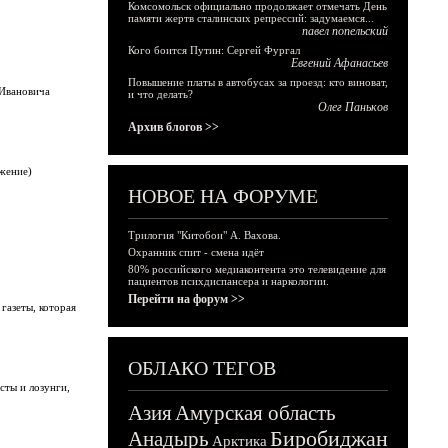
Комсомольск официально продолжает отмечать День
памяти жертв сталинских репрессий: задумаемся...
павел попельский
Кого боится Путин: Сергей Фургал
Евгений Афанасьев
Повышение платы в автобусах за проезд: кто виноват,
 Ивановича
и что делать?
Олег Паньков
Архив блогов >>
лжение)
НОВОЕ НА ФОРУМЕ
Трилогия "Китобои" А. Вахова.
Охранник спит - смена идёт
80% российского медиаконтента это телевидение для
пациентов психдиспансера и наркологии.
Перейти на форум >>
газеты, которая
ОБЛАКО ТЕГОВ
сты и лозунги,
Азия
Амурская область
Биробиджан
Анадырь
Арктика