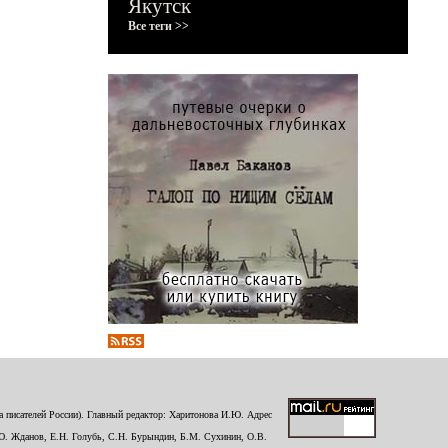
Якутск
Все теги >>
 писателей России). Главный редактор: Харитонова И.Ю. Адрес
Ю. Жданов, Е.Н. Голубь, С.Н. Бурындин, Б.М. Сухинин, О.В.