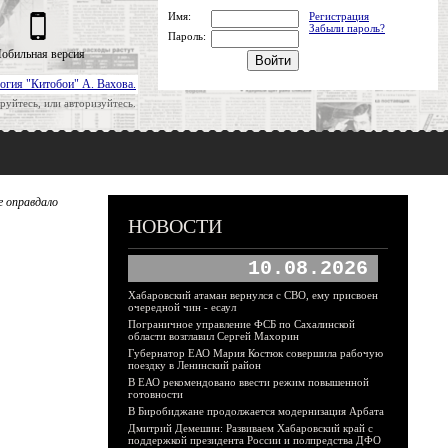
Имя:
Регистрация
Забыли пароль?
Пароль:
обильная версия
огия "Китобои" А. Вахова.
руйтесь, или авторизуйтесь.
е оправдало
НОВОСТИ
10.08.2026
Хабаровский атаман вернулся с СВО, ему присвоен
очередной чин - есаул
Пограничное управление ФСБ по Сахалинской
области возглавил Сергей Махорин
Губернатор ЕАО Мария Костюк совершила рабочую
поездку в Ленинский район
В ЕАО рекомендовано ввести режим повышенной
готовности
В Биробиджане продолжается модернизация Арбата
Дмитрий Демешин: Развиваем Хабаровский край с
поддержкой президента России и полпредства ДФО