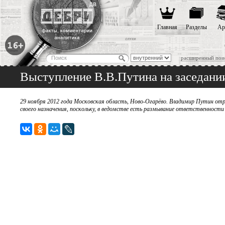
Главная
Разделы
Ар
расширенный пои
Выступление В.В.Путина на заседани
29 ноября 2012 года Московская область, Ново-Огарёво. Владимир Путин отр
своего назначения, поскольку, в ведомстве есть размывание ответственност