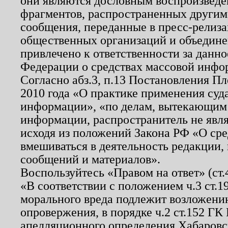
они являются дословным воспроизведе
фрагментов, распространенных другим
сообщения, переданные в пресс-релиза
общественных организаций и объединен
привлечено к ответственности за данн
Федерации о средствах массовой инфо
Согласно абз.3, п.13 Постановления П
2010 года «О практике применения суд
информации», «по делам, вытекающим
информации, распространитель не явл
исходя из положений Закона РФ «О ср
вмешиваться в деятельность редакции, 
сообщений и материалов».
Воспользуйтесь «Правом на ответ» (ст
«В соответствии с положением ч.3 ст.
морального вреда подлежит возложению
опровержения, в порядке ч.2 ст.152 ГК 
апелляционного определения Хабаровско