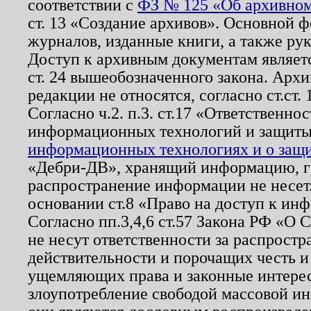
соответствии с
ФЗ № 125 «Об архивном
ст. 13 «Создание архивов». Основной ф
журналов, изданные книги, а также ру
Доступ к архивным документам являетс
ст. 24 вышеобозначенного закона. Арх
редакции не относятся, согласно ст.ст. 
Согласно ч.2. п.3. ст.17 «Ответственн
информационных технологий и защит
информационных технологиях и о защит
«Дебри-ДВ», хранящий информацию, гр
распространение информации не несет.
основании ст.8 «Право на доступ к ин
Согласно пп.3,4,6 ст.57 Закона РФ «О
не несут ответственности за распрост
действительности и порочащих честь и
ущемляющих права и законные интере
злоупотребление свободой массовой ин