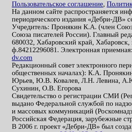
Пользовательское соглашение
,
Политик
На данном сайте распространяется ин
периодического издания «Дебри-ДВ» с
Учредитель: Пронякин К.А. (член Союз
Союза писателей России). Главный ред
680032, Хабаровский край, Хабаровск, п
ф.84212296081. Электронная приемная
dv.com
Редакционный совет электронного пер
общественных началах): К.А. Проняки
Юрьев, Ю.В. Ковалев, Л.Н. Левина, А.
Сухинин, О.В. Егорова
Свидетельство о регистрации СМИ (Р
выдано Федеральной службой по надзо
и массовых коммуникаций (Роскомнадзо
Российская Федерация, зарубежные ст
В 2006 г. проект «Дебри-ДВ» был созда