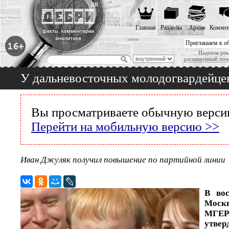
Главная
Разделы
Архив
Коммен
Приглашаем к о
Надоела рек
расширенный пои
У дальневосточных молодогвардейцев
Вы просматриваете обычную версию
Перейти на мобильную версию >>
Иван Джуляк получил повышение по партийной линии
В вос
Москв
МГЕР 
утве