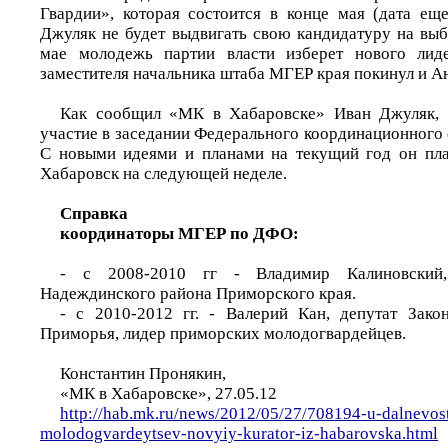
Гвардии», которая состоится в конце мая (дата ещ
Джуляк не будет выдвигать свою кандидатуру на выб
мае молодежь партии власти изберет нового лид
заместителя начальника штаба МГЕР края покинул и А
Как сообщил «МК в Хабаровске» Иван Джуляк, 
участие в заседании Федерального координационного
С новыми идеями и планами на текущий год он пла
Хабаровск на следующей неделе.
Справка
координаторы МГЕР по ДФО:
- с 2008-2010 гг - Владимир Калиновский,
Надеждинского района Приморского края.
- с 2010-2012 гг. - Валерий Кан, депутат Зако
Приморья, лидер приморских молодогвардейцев.
Константин Пронякин,
«МК в Хабаровске», 27.05.12
http://hab.mk.ru/news/2012/05/27/708194-u-dalnevos
molodogvardeytsev-novyiy-kurator-iz-habarovska.html