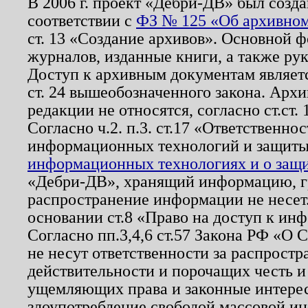
В 2006 г. проект «Дебри-ДВ» был созда
соответствии с
ФЗ № 125 «Об архивном
ст. 13 «Создание архивов». Основной ф
журналов, изданные книги, а также ру
Доступ к архивным документам являетс
ст. 24 вышеобозначенного закона. Арх
редакции не относятся, согласно ст.ст. 
Согласно ч.2. п.3. ст.17 «Ответственн
информационных технологий и защит
информационных технологиях и о защит
«Дебри-ДВ», хранящий информацию, гр
распространение информации не несет.
основании ст.8 «Право на доступ к ин
Согласно пп.3,4,6 ст.57 Закона РФ «О
не несут ответственности за распрост
действительности и порочащих честь и
ущемляющих права и законные интере
злоупотребление свободой массовой ин