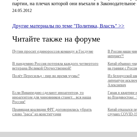
партии, на плечах которой они въехали в Законодательно
24.05.2012
Другие материалы по теме "Политика, Власть" >>
Читайте также на форуме
Путин просит единороссов команду в Госдуме
В России наши чи
интернет?!
В пандемию Россия потеряла каждого четвертого
Китай объявил «н
ветерана Великой Отечественной!
на границе с Росси
Полёт Пересильд - пир во время чумы?
Из белорусской ш
литературе исключ
Алексиевич
Если Википедию сделают иноагентом, то
Гараж в квартире
иноагентом для чиновников станет... вся наша
во Владивостоке...
Россия!
Правящая коалиция ФРГ договорилась убрать
Китай отказался п
слово "раса" из конституции
случаях COVID-1