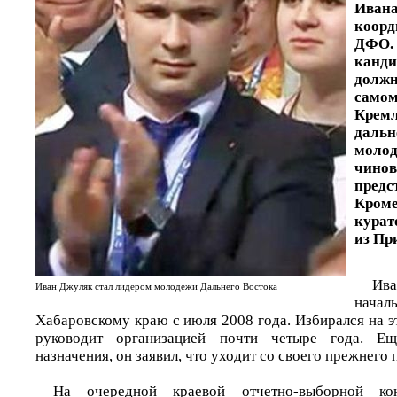
Ив
коор
ДФО
кан
должн
самом
Кремл
дальн
молод
чин
пред
Кром
курат
из Пр
Ив
Иван Джуляк стал лидером молодежи Дальнего Востока
начал
Хабаровскому краю с июля 2008 года. Избирался на 
руководит организацией почти четыре года. Е
назначения, он заявил, что уходит со своего прежнего 
На очередной краевой отчетно-выборной ко