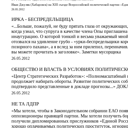
Иван Джуляк (Хабаровск) на XIII съезде Всероссийской политической партии «Ед
26.05.2012
ИРКА - БЕСПРЕДЕЛЬЩИЦА
«...Больше, пожалуй, не буду прятать глаза от окружающих,
когда узнал, что супруга в качестве члена Опы приглашена
инаугурацию. О которой тонкий и весьма уважаемый мно
отозвался на удивление грубо - «урки-беспредельщики кор
позорного пахана», а я вслед за ним прилепил, переиначив
вы можете прочитать в заголовке». Заметки мусорщика
26.05.2012
ОБЩЕСТВО И ВЛАСТЬ В УСЛОВИЯХ ПОЛИТИЧЕСК
«Центр Стратегических Разработок»: «Полномасштабный 
продолжает набирать обороты. Развитие политических со
подтвердило представленные в докладе прогнозы...» ДО
26.05.2012
НЕ ТА ЛДПР
«Мы хотели, чтобы в Законодательном собрании ЕАО поя
оппозиционеры правящей партии. Мы хотели получить борц
получили дипломированных прислужников «Единой Росси
хорошо оплачиваемых политических проституток, игнор