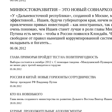
МИНВОСТОКРАЗВИТИЯ – ЭТО НОВЫЙ СОВНАРХОЗ
«У «Дальневосточной республики», созданной в Москве, м
эффективной... Ишаев, будучи губернатором края, ничем н
привлечении прямых инвестиций – как иностранных, так и
очень понимаю, чем Ишаев станет лучше в роли главы Ми
Путина есть мечта – чтобы в России появился Клондайк. 
свободное от правил нынешней коррумпированной систем
вкладывать и богатеть...
06.06.2012
ГЛАВА ПРИМОРЬЯ ПРОЙДЕТ ТЕСТ НА ПОЛИТПРИГОДНОСТЬ
Выборы состоятся в октябре 2012 г. С помощью тандема «Миклушевский-Пушкаре
не менее двух третей мандатов в гордуме
05.06.2012
РОССИЯ И КИТАЙ: НОВЫЕ ГОРИЗОНТЫ СОТРУДНИЧЕСТВА
Автор: президент РФ Владимир Путин
05.06.2012
КТО НА НОВЕНЬКОГО
Глава вновь созданного министерства по развитию Дальнего Востока Виктор Ишаев
28.05.2012
БУРНЫЕ, ПРОДОЛЖИТЕЛЬНЫЕ АПЛОДИСМЕНТЫ!