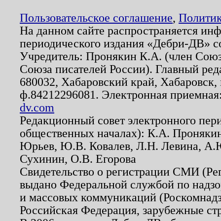
Пользовательское соглашение
,
Политик
На данном сайте распространяется ин
периодического издания «Дебри-ДВ» с
Учредитель: Пронякин К.А. (член Союз
Союза писателей России). Главный ред
680032, Хабаровский край, Хабаровск, п
ф.84212296081. Электронная приемная
dv.com
Редакционный совет электронного пер
общественных началах): К.А. Проняки
Юрьев, Ю.В. Ковалев, Л.Н. Левина, А.
Сухинин, О.В. Егорова
Свидетельство о регистрации СМИ (Р
выдано Федеральной службой по надзо
и массовых коммуникаций (Роскомнадзо
Российская Федерация, зарубежные ст