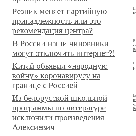
Резник меняет партийную
П
к
принадлежность или это
рекомендация центра?
В России наши чиновники
В
к
В
могут отключить интернет?!
Китай объявил «народную
П
в
войну» коронавирусу на
границе с Россией
Из белорусской школьной
Е
и
ч
программы по литературе
Р
исключили произведения
Алексиевич