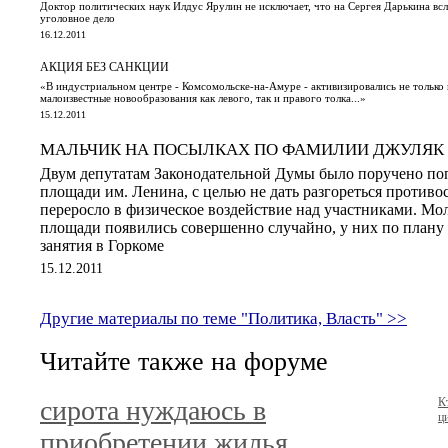
Доктор политических наук Илдус Ярулин не исключает, что на Сергея Дарькина всле
уголовное дело
16.12.2011
АКЦИЯ БЕЗ САНКЦИИ
«В индустриальном центре - Комсомольске-на-Амуре - активизировались не только
малоизвестные новообразования как левого, так и правого толка...»
15.12.2011
МАЛЬЧИК НА ПОСЫЛКАХ ПО ФАМИЛИИ ДЖУЛЯК С
Двум депутатам Законодательной Думы было поручено поп
площади им. Ленина, с целью не дать разгореться противо
переросло в физическое воздействие над участниками. М
площади появились совершенно случайно, у них по плану 
занятия в Горкоме
15.12.2011
Другие материалы по теме "Политика, Власть" >>
Читайте также на форуме
сирота нуждаюсь в
К
ц
приобретении жилья