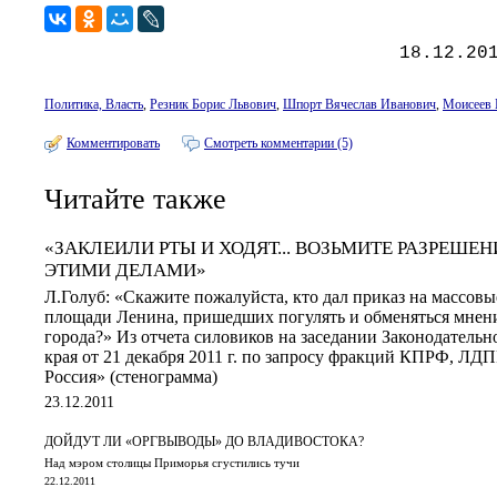
18.12.20
Политика, Власть
,
Резник Борис Львович
,
Шпорт Вячеслав Иванович
,
Моисеев 
Комментировать
Смотреть комментарии (5)
Читайте также
«ЗАКЛЕИЛИ РТЫ И ХОДЯТ... ВОЗЬМИТЕ РАЗРЕШЕ
ЭТИМИ ДЕЛАМИ»
Л.Голуб: «Скажите пожалуйста, кто дал приказ на массовы
площади Ленина, пришедших погулять и обменяться мнен
города?» Из отчета силовиков на заседании Законодатель
края от 21 декабря 2011 г. по запросу фракций КПРФ, ЛД
Россия» (стенограмма)
23.12.2011
ДОЙДУТ ЛИ «ОРГВЫВОДЫ» ДО ВЛАДИВОСТОКА?
Над мэром столицы Приморья сгустились тучи
22.12.2011