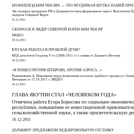
БРОНЕПОЕЗД КИМ ЧЕН ИРА — ЭТО НЕУДАЧНАЯ ШУТКА НАШЕЙ ПРЕ
Экс-полпред президента РФ в Дальневосточном федеральном округе Константин Пу
лидером Северной Кореи
21.12.2011
СКОНЧАЛСЯ ЛИДЕР СЕВЕРНОЙ КОРЕИ КИМ ЧЕН ИР
ВИДЕО
19.12.2011
КТО КАК РАБОТАЛ В ПРОШЛОЙ ДУМЕ?
КПД депутатов Госдумы V-го (2008-2011 гг.) созыва от Дальнего Востока
19.12.2011
«Я ПОШЕЛ ПРОТИВ ШТЫРОВА, ПРОТИВ АЛРОСА...»
Размышления А. Максимова перед возможным исходом судебного процесса о бизнес
Интервью от 15.10.2011 г. ВИДЕО
16.12.2011
ГЛАВА ЯКУТИИ СТАЛ «ЧЕЛОВЕКОМ ГОДА»
Отмечена работа Егора Борисова по социально-экономиче
республики, повышению ее инвестиционной привлекатель
сельскохозяйственной науки, а также просветительскую де
16.12.2011
ДАРЬКИНУ ПРЕДЛОЖИЛИ НЕДОБРОВОЛЬНУЮ ОТСТАВКУ