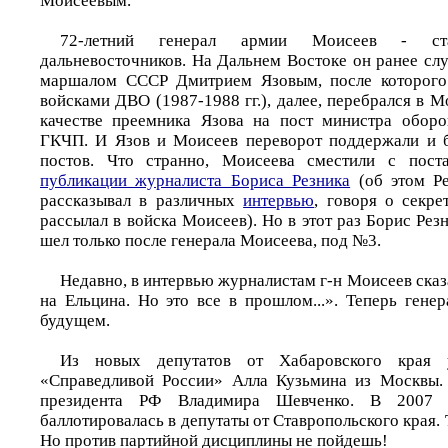
Моисеевым.
72-летний генерал армии Моисеев - ст
дальневосточников. На Дальнем Востоке он ранее сл
маршалом СССР Дмитрием Язовым, после которого
войсками ДВО (1987-1988 гг.), далее, перебрался в М
качестве преемника Язова на пост министра обор
ГКЧП. И Язов и Моисеев переворот поддержали и 
постов. Что странно, Моисеева сместили с пост
публикации журналиста Бориса Резника
(об этом Ре
рассказывал в различных
интервью
, говоря о секре
рассылал в войска Моисеев). Но в этот раз Борис Рез
шел только после генерала Моисеева, под №3.
Недавно, в интервью журналистам г-н Моисеев сказ
на Ельцина. Но это все в прошлом...». Теперь генер
будущем.
Из новых депутатов от Хабаровского края 
«Справедливой России» Алла Кузьмина из Москвы. 
президента РФ Владимира Шевченко. В 2007 
баллотировалась в депутаты от Ставропольского края. 
Но против партийной дисциплины не пойдешь!