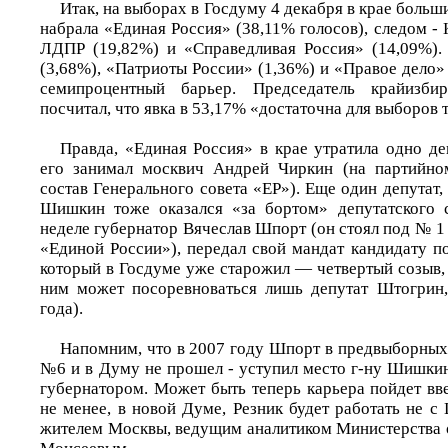
Итак, на выборах в Госдуму 4 декабря в крае больши
набрала «Единая Россия» (38,11% голосов), следом - 
ЛДПР (19,82%) и «Справедливая Россия» (14,09%).
(3,68%), «Патриоты России» (1,36%) и «Правое дело»
семипроцентный барьер. Председатель крайизб
посчитал, что явка в 53,17% «достаточна для выборов 
Правда, «Единая Россия» в крае утратила одно де
его занимал москвич Андрей Чиркин (на партийно
состав Генерального совета «ЕР»). Еще один депутат
Шишкин тоже оказался «за бортом» депутатского 
неделе губернатор Вячеслав Шпорт (он стоял под № 1
«Единой России»), передал свой мандат кандидату п
который в Госдуме уже старожил — четвертый созыв, 
ним может посоревноваться лишь депутат Штогрин,
года).
Напомним, что в 2007 году Шпорт в предвыборных
№6 и в Думу не прошел - уступил место г-ну Шишкину
губернатором. Может быть теперь карьера пойдет в
не менее, в новой Думе, Резник будет работать не 
жителем Москвы, ведущим аналитиком Министерства