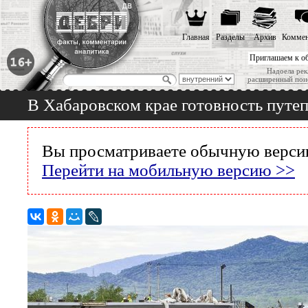
Главная
Разделы
Архив
Коммен
Приглашаем к о
Надоела рек
расширенный пои
В Хабаровском крае готовность путеп
Вы просматриваете обычную версию
Перейти на мобильную версию >>