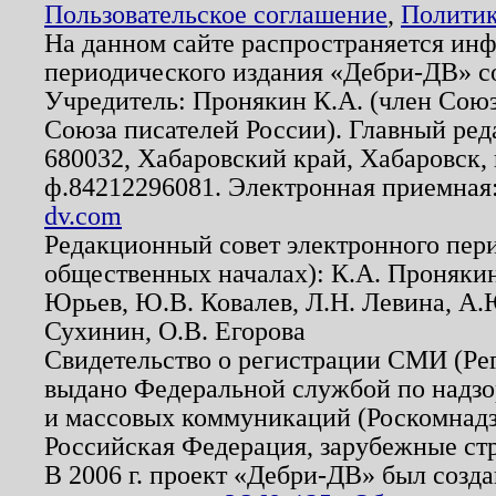
Пользовательское соглашение
,
Политик
На данном сайте распространяется ин
периодического издания «Дебри-ДВ» с
Учредитель: Пронякин К.А. (член Союз
Союза писателей России). Главный ред
680032, Хабаровский край, Хабаровск, п
ф.84212296081. Электронная приемная
dv.com
Редакционный совет электронного пер
общественных началах): К.А. Проняки
Юрьев, Ю.В. Ковалев, Л.Н. Левина, А.
Сухинин, О.В. Егорова
Свидетельство о регистрации СМИ (Р
выдано Федеральной службой по надзо
и массовых коммуникаций (Роскомнадзо
Российская Федерация, зарубежные ст
В 2006 г. проект «Дебри-ДВ» был созда