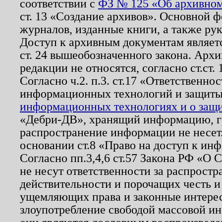
соответствии с
ФЗ № 125 «Об архивном
ст. 13 «Создание архивов». Основной ф
журналов, изданные книги, а также ру
Доступ к архивным документам являетс
ст. 24 вышеобозначенного закона. Арх
редакции не относятся, согласно ст.ст. 
Согласно ч.2. п.3. ст.17 «Ответственн
информационных технологий и защит
информационных технологиях и о защит
«Дебри-ДВ», хранящий информацию, гр
распространение информации не несет.
основании ст.8 «Право на доступ к ин
Согласно пп.3,4,6 ст.57 Закона РФ «О
не несут ответственности за распрост
действительности и порочащих честь и
ущемляющих права и законные интере
злоупотребление свободой массовой ин