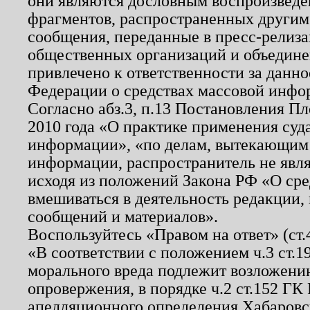
они являются дословным воспроизведе
фрагментов, распространенных другим
сообщения, переданные в пресс-релиза
общественных организаций и объединен
привлечено к ответственности за данн
Федерации о средствах массовой инфо
Согласно абз.3, п.13 Постановления П
2010 года «О практике применения суд
информации», «по делам, вытекающим
информации, распространитель не явл
исходя из положений Закона РФ «О ср
вмешиваться в деятельность редакции, 
сообщений и материалов».
Воспользуйтесь «Правом на ответ» (ст
«В соответствии с положением ч.3 ст.
морального вреда подлежит возложению
опровержения, в порядке ч.2 ст.152 ГК 
апелляционного определения Хабаровско