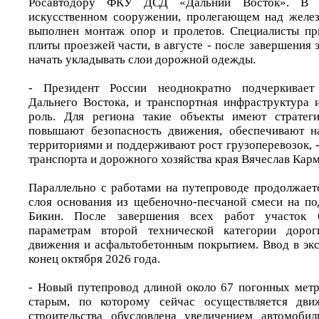
Росавтодору ФКУ ДСД «Дальний Восток». В 
искусственном сооружении, пролегающем над желе
выполнен монтаж опор и пролетов. Специалисты пр
плиты проезжей части, в августе - после завершения 
начать укладывать слои дорожной одежды.
- Президент России неоднократно подчеркивает 
Дальнего Востока, и транспортная инфраструктура 
роль. Для региона такие объекты имеют стратеги
повышают безопасность движения, обеспечивают 
территориями и поддерживают рост грузоперевозок, -
транспорта и дорожного хозяйства края Вячеслав Карм
Параллельно с работами на путепроводе продолжает
слоя основания из щебеночно-песчаной смеси на по
Бикин. После завершения всех работ участок бу
параметрам второй технической категории доро
движения и асфальтобетонным покрытием. Ввод в эк
конец октября 2026 года.
- Новый путепровод длиной около 67 погонных мет
старым, по которому сейчас осуществляется дви
строительства обусловлена увеличением автомобил