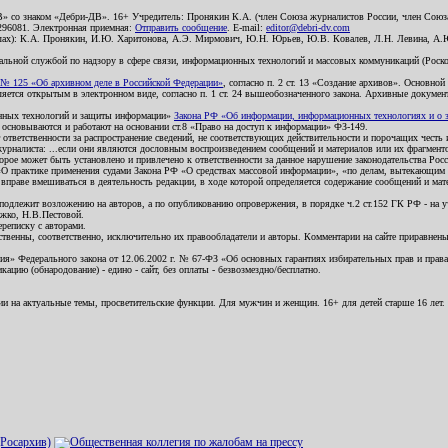
В» со знаком «Дебри-ДВ». 16+ Учредитель: Пронякин К.А. (член Союза журналистов России, член Союза
2296081. Электронная приемная:
Отправить сообщение
. E-mail:
editor@debri-dv.com
алах): К.А. Пронякин, И.Ю. Харитонова, А.Э. Мирмович, Ю.Н. Юрьев, Ю.В. Ковалев, Л.Н. Левина, А.
льной службой по надзору в сфере связи, информационных технологий и массовых коммуникаций (Роском
№ 125 «Об архивном деле в Российской Федерации»
, согласно п. 2 ст. 13 «Создание архивов». Основно
ется открытым в электронном виде, согласно п. 1 ст. 24 вышеобозначенного закона. Архивные документы 
ионных технологий и защиты информации»
Закона РФ «Об информации, информационных технологиях и о за
я основываются и работают на основании ст.8 «Право на доступ к информации» ФЗ-149.
 ответственности за распространение сведений, не соответствующих действительности и порочащих чест
урналиста: ...если они являются дословным воспроизведением сообщений и материалов или их фрагмент
орое может быть установлено и привлечено к ответственности за данное нарушение законодательства Рос
«О практике применения судами Закона РФ «О средствах массовой информации», «по делам, вытекающим 
вправе вмешиваться в деятельность редакции, в ходе которой определяется содержание сообщений и мат
одлежит возложению на авторов, а по опубликованию опровержения, в порядке ч.2 ст.152 ГК РФ - на уч
ожко, Н.В.Пестовой.
ереписку с авторами.
тственны, соответственно, исключительно их правообладатели и авторы. Комментарии на сайте приравне
я» Федерального закона от 12.06.2002 г. № 67-ФЗ «Об основных гарантиях избирательных прав и права н
ацию (обнародование) - едино - сайт, без оплаты - безвозмездно/бесплатно.
ии на актуальные темы, просветительские функции. Для мужчин и женщин. 16+ для детей старше 16 лет.