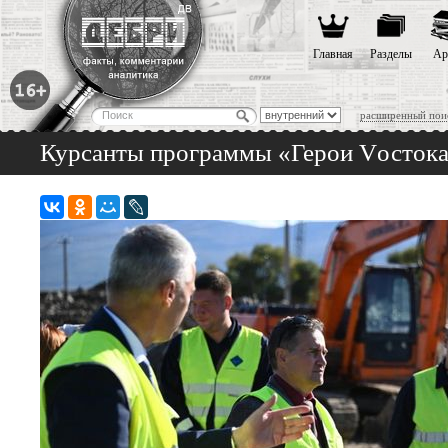
Главная
Разделы
Ар
расширенный пои
Курсанты программы «Герои Vостока»