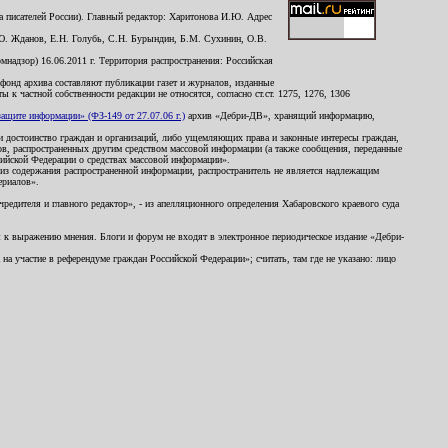
 писателей России). Главный редактор: Харитонова И.Ю. Адрес
Ю. Жданов, Е.Н. Голубь, С.Н. Бурындин, Б.М. Сухинин, О.В.
надзор) 16.06.2011 г. Территория распространения: Российская
й фонд архива составляют публикации газет и журналов, изданные
к частной собственности редакции не относятся, согласно ст.ст. 1275, 1276, 1306
щите информации» (ФЗ-149 от 27.07.06 г.)
архив «Дебри-ДВ», хранящий информацию,
ь и достоинство граждан и организаций, либо ущемляющих права и законные интересы граждан,
ов, распространенных другим средством массовой информации (а также сообщения, переданные
сийской Федерации о средствах массовой информации».
из содержания распространенной информации, распространитель не является надлежащим
ериалов».
редителя и главного редактор», - из апелляционного определения Хабаровского краевого суда
ны к выражению мнения. Блоги и форум не входят в электронное периодическое издание «Дебри-
а участие в референдуме граждан Российской Федерации»; считать, там где не указано: лицо