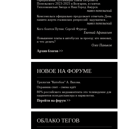
Официальные публикации Павла Петровича
Попельского 2023-2025 в Болгарии, в газетах
Тихоокеанская Звезда и Наш Город Амурск
павел попельский
Комсомольск официально продолжает отмечать День
памяти жертв сталинских репрессий: задумаемся...
павел попельский
Кого боится Путин: Сергей Фургал
Евгений Афанасьев
Повышение платы в автобусах за проезд: кто виноват,
и что делать?
Олег Паньков
Архив блогов >>
НОВОЕ НА ФОРУМЕ
Трилогия "Китобои" А. Вахова.
Охранник спит - смена идёт
80% российского медиаконтента это телевидение для
пациентов психдиспансера и наркологии.
Перейти на форум >>
ОБЛАКО ТЕГОВ