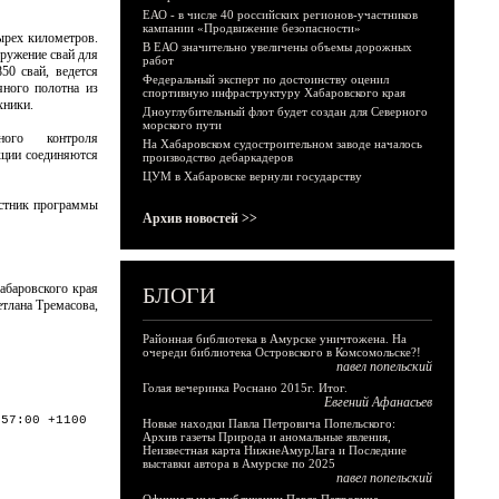
ЕАО - в числе 40 российских регионов-участников
кампании «Продвижение безопасности»
ырех километров.
В ЕАО значительно увеличены объемы дорожных
гружение свай для
работ
50 свай, ведется
Федеральный эксперт по достоинству оценил
яного полотна из
спортивную инфраструктуру Хабаровского края
хники.
Дноуглубительный флот будет создан для Северного
морского пути
ного контроля
На Хабаровском судостроительном заводе началось
кции соединяются
производство дебаркадеров
ЦУМ в Хабаровске вернули государству
астник программы
Архив новостей >>
Хабаровского края
БЛОГИ
етлана Тремасова,
Районная библиотека в Амурске уничтожена. На
очереди библиотека Островского в Комсомольске?!
павел попельский
Голая вечеринка Роснано 2015г. Итог.
Евгений Афанасьев
:57:00 +1100
Новые находки Павла Петровича Попельского:
Архив газеты Природа и аномальные явления,
Неизвестная карта НижнеАмурЛага и Последние
выставки автора в Амурске по 2025
павел попельский