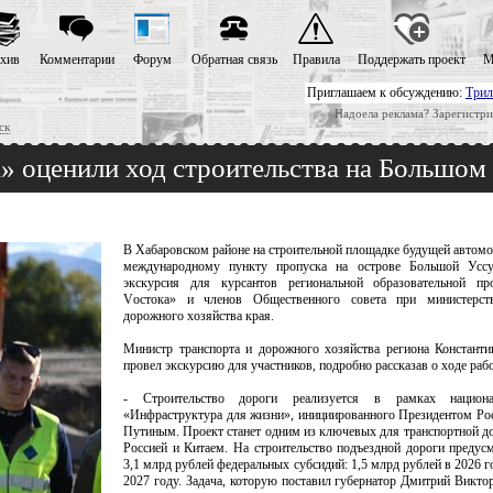
хив
Комментарии
Форум
Обратная связь
Правила
Поддержать проект
М
Приглашаем к обсуждению:
Трил
Надоела реклама? Зарегистри
ск
 оценили ход строительства на Большом
В Хабаровском районе на строительной площадке будущей автомо
международному пункту пропуска на острове Большой Усс
экскурсия для курсантов региональной образовательной п
Vостока» и членов Общественного совета при министерст
дорожного хозяйства края.
Министр транспорта и дорожного хозяйства региона Констант
провел экскурсию для участников, подробно рассказав о ходе рабо
- Строительство дороги реализуется в рамках национа
«Инфраструктура для жизни», инициированного Президентом Р
Путиным. Проект станет одним из ключевых для транспортной д
Россией и Китаем. На строительство подъездной дороги предус
3,1 млрд рублей федеральных субсидий: 1,5 млрд рублей в 2026 го
2027 году. Задача, которую поставил губернатор Дмитрий Викто