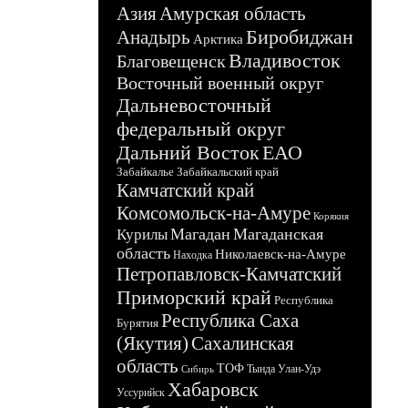
Азия
Амурская область
Биробиджан
Анадырь
Арктика
Владивосток
Благовещенск
Восточный военный округ
Дальневосточный
федеральный округ
Дальний Восток
ЕАО
Забайкалье
Забайкальский край
Камчатский край
Комсомольск-на-Амуре
Корякия
Магадан
Магаданская
Курилы
область
Николаевск-на-Амуре
Находка
Петропавловск-Камчатский
Приморский край
Республика
Республика Саха
Бурятия
(Якутия)
Сахалинская
область
ТОФ
Тында
Улан-Удэ
Сибирь
Хабаровск
Уссурийск