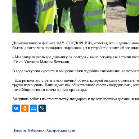
Дальневосточного филиала ФАУ «РОСДОРНИИ», отметил, что в данный момент
болтами, после чего проводится гидроизоляция и устройство защитной засыпки
- Мы увидели реальную динамику за полгода - такие регулярные встречи позв
«Герои Vостока» Максим Демчаков.
В ходе экскурсии курсанты и общественники подробно ознакомились со всеми эт
- Для региона это стратегически важный объект, который напрямую повлияет н
трудно переоценить. Наша задача как общественного совета - поддерживать, ко
член Общественного совета при минтрансе края.
Завершить работы по строительству автодороги к пункту пропуска должны летом 
Новости
,
Хабаровск
,
Хабаровский край