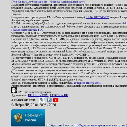
Пользовательское соглашение
,
Политика конфиденциальности
На данном сайте распространяется информация электронного периодического издания «Дебри-Д
редакции: 680032, Хабаровский край, Хабаровск, проспект 60-летия Октября, 88-46, т./ф.8421
Редакционный совет электронного периодического издания «Дебри-ДВ» (на общественных нач
Егорова
Свидетельство о регистрации СМИ (Регистрационный номер)
ЭЛ № ФС77-45537
выдано Федера
Федерация, зарубежные страны.
В 2006 г. проект «Дебри-ДВ» был создан как электронный частный архив, в соответствии с
ФЗ 
книги, а также рукописи по дальневосточной (РФ) тематике. Доступ к архивным документам явля
Гражданского кодекса РФ
.
Согласно ч.2. п.3. ст.17 «Ответственность за правонарушения в сфере информации, информац
гражданско-правовую ответственность за распространение информации не несет. Сайт и редакци
Согласно пп.3,4,6 ст.57 Закона РФ «О СМИ», «Редакция, главный редактор, журналист не несут
либо представляющих собой злоупотребление свободой массовой информации и (или) правами ж
в пресс-релизах и информация государственных, общественных организаций и объединений), кот
Согласно абз.3, п.13 Постановления Пленума Верховного Суда РФ №16 от 15 июня 2010 года 
ответчиком, поскольку исходя из положений Закона РФ «О средствах массовой информации» не 
Воспользуйтесь «Правом на ответ» (ст.46 Закона РФ «О СМИ»).
«В соответствии с положением ч.3 ст.196 ГПК РФ, обязанность компенсации морального вреда п
от 22.08.2012 г. (дело №33-5325/2012) председательствующего И.И.Куликовой, судей С.И.Дор
Мнения авторов материалов не всегда совпадают с позицией редакции. Редакция не вступает в п
Редакция не несет ответственность за содержание внешних ссылок и комментариев. За них отве
ДВ», ответственность за достоверность и наполняемость несут авторы.
Политические опросы/голосования проводятся согласно ч.2. ст.46 «Опросы общественного мнени
(лица), заказавшее (заказавших) проведение опроса и оплатившее (оплативших) указанную публик
Часовой пояс сервера UTC+11 (AEST), фактически +8 мск.
Если вы обнаружили ошибки на сайте, пожалуйста,
сообщите нам об этом
.
Распространение информации о политической, социальной, духовной жизни общества, публикац
СМИ не получает субсидий.
Адреса сайта:
DEBRI-DV.COM
,
DEBRI-DV.RU
.
В социальных сетях:
© Дебри-ДВ, 20.04.2006 - 2026