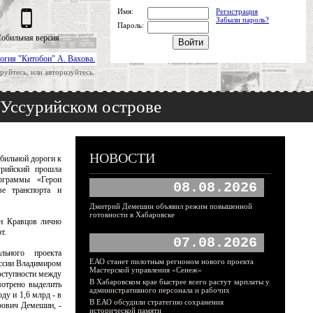
Имя:
Регистрация
Забыли пароль?
Пароль:
обильная версия
огия "Китобои" А. Вахова.
руйтесь, или авторизуйтесь.
 Уссурийском острове
НОВОСТИ
бильной дороги к
урийский прошла
рограммы «Герои
08.08.2026
ве транспорта и
Дмитрий Демешин объявил режим повышенной
готовности в Хабаровске
ин Кравцов лично
т.
07.08.2026
льного проекта
ЕАО станет пилотным регионом нового проекта
оссии Владимиром
Мастерской управления «Сенеж»
оступности между
В Хабаровском крае быстрее всего растут зарплаты у
мотрено выделить
административного персонала и рабочих
ду и 1,6 млрд - в
В ЕАО обсудили стратегию сохранения
рович Демешин, -
исторической памяти