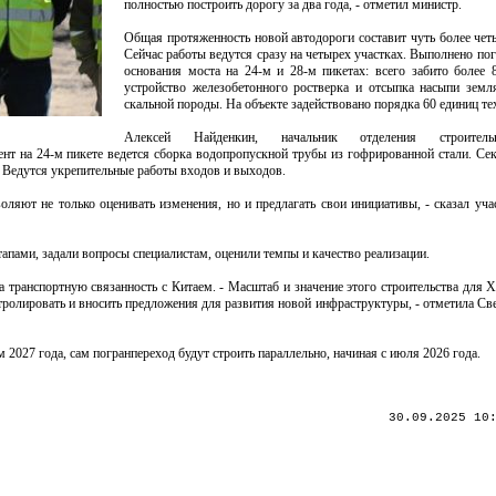
полностью построить дорогу за два года, - отметил министр.
Общая протяженность новой автодороги составит чуть более чет
Сейчас работы ведутся сразу на четырех участках. Выполнено по
основания моста на 24-м и 28-м пикетах: всего забито более 8
устройство железобетонного ростверка и отсыпка насыпи земл
скальной породы. На объекте задействовано порядка 60 единиц те
Алексей Найденкин, начальник отделения строитель
 на 24-м пикете ведется сборка водопропускной трубы из гофрированной стали. Се
. Ведутся укрепительные работы входов и выходов.
оляют не только оценивать изменения, но и предлагать свои инициативы, - сказал уч
апами, задали вопросы специалистам, оценили темпы и качество реализации.
а транспортную связанность с Китаем. - Масштаб и значение этого строительства для 
нтролировать и вносить предложения для развития новой инфраструктуры, - отметила Св
2027 года, сам погранпереход будут строить параллельно, начиная с июля 2026 года.
30.09.2025 10