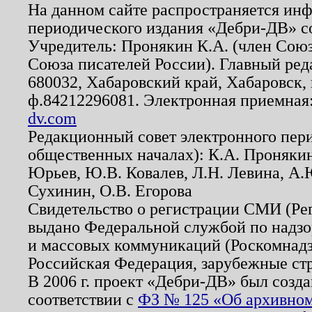
На данном сайте распространяется ин
периодического издания «Дебри-ДВ» с
Учредитель: Пронякин К.А. (член Союз
Союза писателей России). Главный ред
680032, Хабаровский край, Хабаровск, п
ф.84212296081. Электронная приемная
dv.com
Редакционный совет электронного пер
общественных началах): К.А. Проняки
Юрьев, Ю.В. Ковалев, Л.Н. Левина, А.
Сухинин, О.В. Егорова
Свидетельство о регистрации СМИ (Р
выдано Федеральной службой по надзо
и массовых коммуникаций (Роскомнадзо
Российская Федерация, зарубежные ст
В 2006 г. проект «Дебри-ДВ» был созда
соответствии с
ФЗ № 125 «Об архивном