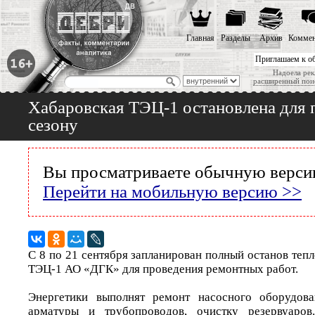
Главная
Разделы
Архив
Коммен
Приглашаем к о
Надоела рек
расширенный пои
Хабаровская ТЭЦ-1 остановлена для 
сезону
Вы просматриваете обычную версию
Перейти на мобильную версию >>
С 8 по 21 сентября запланирован полный останов те
ТЭЦ-1 АО «ДГК» для проведения ремонтных работ.
Энергетики выполнят ремонт насосного оборудова
арматуры и трубопроводов, очистку резервуаров