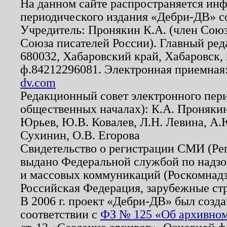
На данном сайте распространяется ин
периодического издания «Дебри-ДВ» с
Учредитель: Пронякин К.А. (член Союз
Союза писателей России). Главный ред
680032, Хабаровский край, Хабаровск, п
ф.84212296081. Электронная приемная
dv.com
Редакционный совет электронного пер
общественных началах): К.А. Проняки
Юрьев, Ю.В. Ковалев, Л.Н. Левина, А.
Сухинин, О.В. Егорова
Свидетельство о регистрации СМИ (Р
выдано Федеральной службой по надзо
и массовых коммуникаций (Роскомнадзо
Российская Федерация, зарубежные ст
В 2006 г. проект «Дебри-ДВ» был созда
соответствии с
ФЗ № 125 «Об архивном