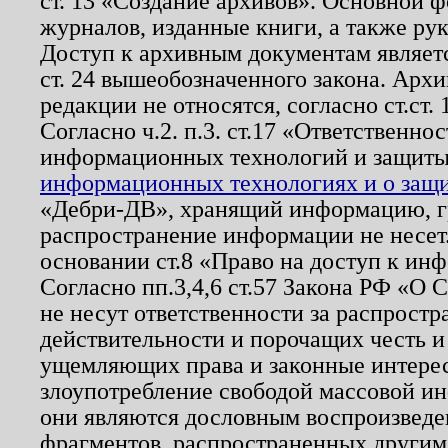
ст. 13 «Создание архивов». Основной ф
журналов, изданные книги, а также ру
Доступ к архивным документам являетс
ст. 24 вышеобозначенного закона. Арх
редакции не относятся, согласно ст.ст. 
Согласно ч.2. п.3. ст.17 «Ответственн
информационных технологий и защит
информационных технологиях и о защит
«Дебри-ДВ», хранящий информацию, гр
распространение информации не несет.
основании ст.8 «Право на доступ к ин
Согласно пп.3,4,6 ст.57 Закона РФ «О
не несут ответственности за распрост
действительности и порочащих честь и
ущемляющих права и законные интере
злоупотребление свободой массовой ин
они являются дословным воспроизведе
фрагментов, распространенных другим