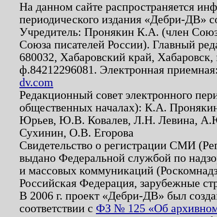
На данном сайте распространяется ин
периодического издания «Дебри-ДВ» с
Учредитель: Пронякин К.А. (член Союз
Союза писателей России). Главный ред
680032, Хабаровский край, Хабаровск, п
ф.84212296081. Электронная приемная
dv.com
Редакционный совет электронного пер
общественных началах): К.А. Проняки
Юрьев, Ю.В. Ковалев, Л.Н. Левина, А.
Сухинин, О.В. Егорова
Свидетельство о регистрации СМИ (Р
выдано Федеральной службой по надзо
и массовых коммуникаций (Роскомнадзо
Российская Федерация, зарубежные ст
В 2006 г. проект «Дебри-ДВ» был созда
соответствии с
ФЗ № 125 «Об архивном