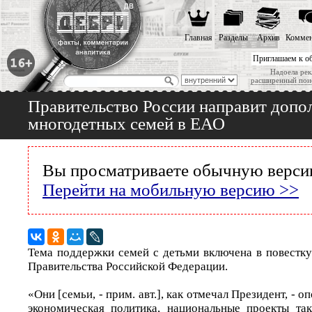
Главная
Разделы
Архив
Коммен
Приглашаем к о
Надоела рек
расширенный пои
Правительство России направит допо
многодетных семей в ЕАО
Вы просматриваете обычную версию
Перейти на мобильную версию >>
Тема поддержки семей с детьми включена в повестку
Правительства Российской Федерации.
«Они [семьи, - прим. авт.], как отмечал Президент, - о
экономическая политика, национальные проекты та