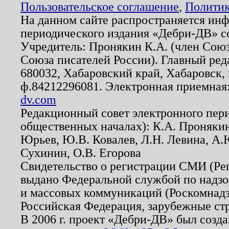
Пользовательское соглашение
,
Политик
На данном сайте распространяется ин
периодического издания «Дебри-ДВ» с
Учредитель: Пронякин К.А. (член Союз
Союза писателей России). Главный ред
680032, Хабаровский край, Хабаровск, п
ф.84212296081. Электронная приемная
dv.com
Редакционный совет электронного пер
общественных началах): К.А. Проняки
Юрьев, Ю.В. Ковалев, Л.Н. Левина, А.
Сухинин, О.В. Егорова
Свидетельство о регистрации СМИ (Р
выдано Федеральной службой по надзо
и массовых коммуникаций (Роскомнадзо
Российская Федерация, зарубежные ст
В 2006 г. проект «Дебри-ДВ» был созда