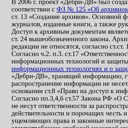
В 2006 г. проект «Дебри-ДВ» был созда
соответствии с
ФЗ № 125 «Об архивном
ст. 13 «Создание архивов». Основной ф
журналов, изданные книги, а также ру
Доступ к архивным документам являетс
ст. 24 вышеобозначенного закона. Арх
редакции не относятся, согласно ст.ст. 
Согласно ч.2. п.3. ст.17 «Ответственн
информационных технологий и защит
информационных технологиях и о защит
«Дебри-ДВ», хранящий информацию, гр
распространение информации не несет.
основании ст.8 «Право на доступ к ин
Согласно пп.3,4,6 ст.57 Закона РФ «О
не несут ответственности за распрост
действительности и порочащих честь и
ущемляющих права и законные интере
злоупотребление свободой массовой ин