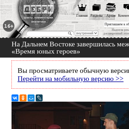
Главная
Разделы
Архив
Коммен
Приглашаем к о
Надоела рек
расширенный пои
На Дальнем Востоке завершилась меж
«Время юных героев»
Вы просматриваете обычную версию
Перейти на мобильную версию >>