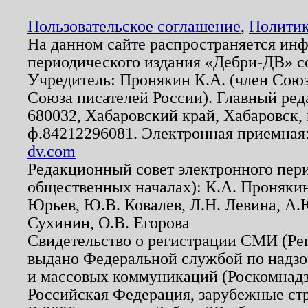
Пользовательское соглашение
,
Политик
На данном сайте распространяется ин
периодического издания «Дебри-ДВ» с
Учредитель: Пронякин К.А. (член Союз
Союза писателей России). Главный ред
680032, Хабаровский край, Хабаровск, п
ф.84212296081. Электронная приемная
dv.com
Редакционный совет электронного пер
общественных началах): К.А. Проняки
Юрьев, Ю.В. Ковалев, Л.Н. Левина, А.
Сухинин, О.В. Егорова
Свидетельство о регистрации СМИ (Р
выдано Федеральной службой по надзо
и массовых коммуникаций (Роскомнадзо
Российская Федерация, зарубежные ст