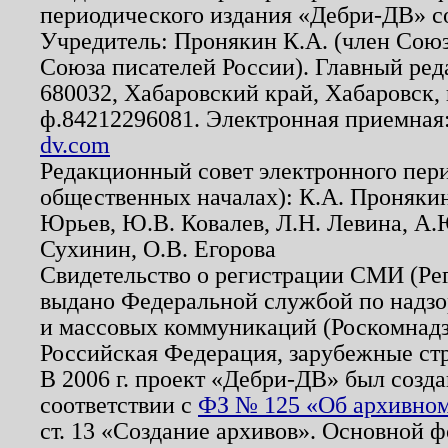
периодического издания «Дебри-ДВ» с
Учредитель: Пронякин К.А. (член Союз
Союза писателей России). Главный ред
680032, Хабаровский край, Хабаровск, п
ф.84212296081. Электронная приемная
dv.com
Редакционный совет электронного пер
общественных началах): К.А. Проняки
Юрьев, Ю.В. Ковалев, Л.Н. Левина, А.
Сухинин, О.В. Егорова
Свидетельство о регистрации СМИ (Р
выдано Федеральной службой по надзо
и массовых коммуникаций (Роскомнадзо
Российская Федерация, зарубежные ст
В 2006 г. проект «Дебри-ДВ» был созда
соответствии с
ФЗ № 125 «Об архивном
ст. 13 «Создание архивов». Основной ф