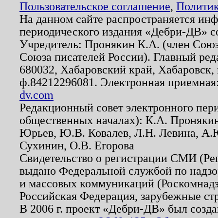
Пользовательское соглашение
,
Политик
На данном сайте распространяется ин
периодического издания «Дебри-ДВ» с
Учредитель: Пронякин К.А. (член Союз
Союза писателей России). Главный ред
680032, Хабаровский край, Хабаровск, п
ф.84212296081. Электронная приемная
dv.com
Редакционный совет электронного пер
общественных началах): К.А. Проняки
Юрьев, Ю.В. Ковалев, Л.Н. Левина, А.
Сухинин, О.В. Егорова
Свидетельство о регистрации СМИ (Р
выдано Федеральной службой по надзо
и массовых коммуникаций (Роскомнадзо
Российская Федерация, зарубежные ст
В 2006 г. проект «Дебри-ДВ» был созда