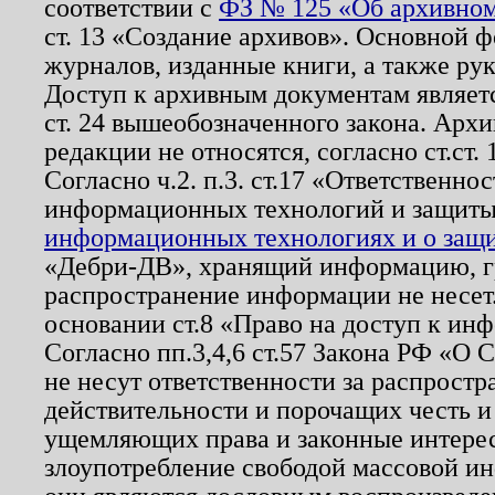
соответствии с
ФЗ № 125 «Об архивном
ст. 13 «Создание архивов». Основной ф
журналов, изданные книги, а также ру
Доступ к архивным документам являетс
ст. 24 вышеобозначенного закона. Арх
редакции не относятся, согласно ст.ст. 
Согласно ч.2. п.3. ст.17 «Ответственн
информационных технологий и защит
информационных технологиях и о защит
«Дебри-ДВ», хранящий информацию, гр
распространение информации не несет.
основании ст.8 «Право на доступ к ин
Согласно пп.3,4,6 ст.57 Закона РФ «О
не несут ответственности за распрост
действительности и порочащих честь и
ущемляющих права и законные интере
злоупотребление свободой массовой ин