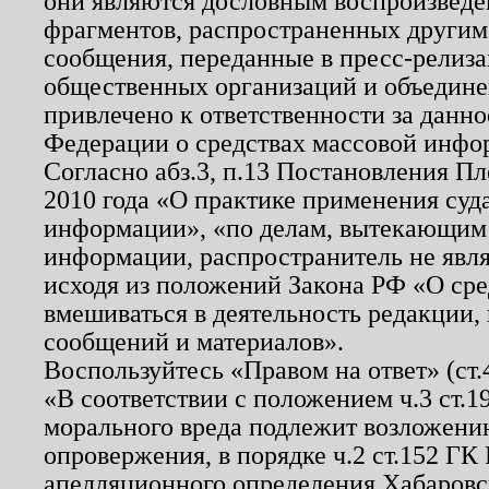
они являются дословным воспроизведе
фрагментов, распространенных другим
сообщения, переданные в пресс-релиза
общественных организаций и объединен
привлечено к ответственности за данн
Федерации о средствах массовой инфо
Согласно абз.3, п.13 Постановления П
2010 года «О практике применения суд
информации», «по делам, вытекающим
информации, распространитель не явл
исходя из положений Закона РФ «О ср
вмешиваться в деятельность редакции, 
сообщений и материалов».
Воспользуйтесь «Правом на ответ» (ст
«В соответствии с положением ч.3 ст.
морального вреда подлежит возложению
опровержения, в порядке ч.2 ст.152 ГК 
апелляционного определения Хабаровско