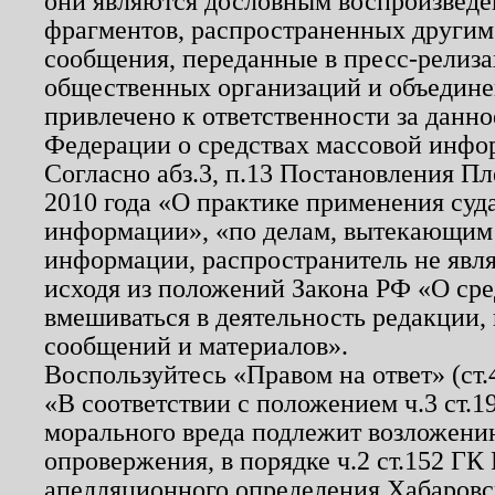
они являются дословным воспроизведе
фрагментов, распространенных другим
сообщения, переданные в пресс-релиза
общественных организаций и объединен
привлечено к ответственности за данн
Федерации о средствах массовой инфо
Согласно абз.3, п.13 Постановления П
2010 года «О практике применения суд
информации», «по делам, вытекающим
информации, распространитель не явл
исходя из положений Закона РФ «О ср
вмешиваться в деятельность редакции, 
сообщений и материалов».
Воспользуйтесь «Правом на ответ» (ст
«В соответствии с положением ч.3 ст.
морального вреда подлежит возложению
опровержения, в порядке ч.2 ст.152 ГК 
апелляционного определения Хабаровско