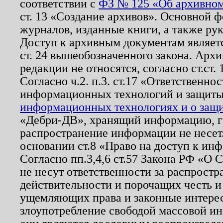
соответствии с
ФЗ № 125 «Об архивном
ст. 13 «Создание архивов». Основной ф
журналов, изданные книги, а также ру
Доступ к архивным документам являетс
ст. 24 вышеобозначенного закона. Арх
редакции не относятся, согласно ст.ст. 
Согласно ч.2. п.3. ст.17 «Ответственн
информационных технологий и защит
информационных технологиях и о защит
«Дебри-ДВ», хранящий информацию, гр
распространение информации не несет.
основании ст.8 «Право на доступ к ин
Согласно пп.3,4,6 ст.57 Закона РФ «О
не несут ответственности за распрост
действительности и порочащих честь и
ущемляющих права и законные интере
злоупотребление свободой массовой ин