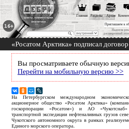
Главная
Разделы
Архив
Коммен
Приглашаем к о
Надоела рек
расширенный пои
«Росатом Арктика» подписал договор
Вы просматриваете обычную версию
Перейти на мобильную версию >>
На Петербургском международном экономиче
акционерное общество «Росатом Арктика» (компани
госкорпорации «Росатом») и AO «Чукотснаб»
транспортной экспедиции нефтеналивных грузов севе
Чукотского автономного округа в рамках реализуем
Единого морского оператора.