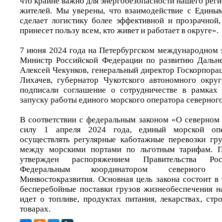
что крайне важно для энергобезопасности нашего реги
жителей. Мы уверены, что взаимодействие с Едины
сделает логистику более эффективной и прозрачной,
принесет пользу всем, кто живет и работает в округе».
7 июня 2024 года на Петербургском международном
Министр Российской Федерации по развитию Дальне
Алексей Чекунков, генеральный директор Госкорпора
Лихачев, губернатор Чукотского автономного окру
подписали соглашение о сотрудничестве в рамках 
запуску работы единого морского оператора северного
В соответствии с федеральным законом «О северном 
силу 1 апреля 2024 года, единый морской оп
осуществлять регулярные каботажные перевозки гр
между морскими портами по льготным тарифам. П
утвержден распоряжением Правительства Рос
Федеральным координатором северного 
Минвостокразвития. Основная цель закона состоит в
бесперебойные поставки грузов жизнеобеспечения н
идет о топливе, продуктах питания, лекарствах, ст
товарах.