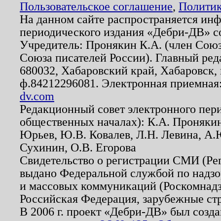
Пользовательское соглашение
,
Политик
На данном сайте распространяется ин
периодического издания «Дебри-ДВ» с
Учредитель: Пронякин К.А. (член Союз
Союза писателей России). Главный ред
680032, Хабаровский край, Хабаровск, п
ф.84212296081. Электронная приемная
dv.com
Редакционный совет электронного пер
общественных началах): К.А. Проняки
Юрьев, Ю.В. Ковалев, Л.Н. Левина, А.
Сухинин, О.В. Егорова
Свидетельство о регистрации СМИ (Р
выдано Федеральной службой по надзо
и массовых коммуникаций (Роскомнадзо
Российская Федерация, зарубежные ст
В 2006 г. проект «Дебри-ДВ» был созда