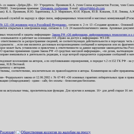
В» со знаком «Дебри-ДВ». 16+ Учредитель: Пронякин К.А. (член Союза журналистов России, член Союза
2296081. Электронная приемная:
Отправить сообщение
. E-mail:
editor@debri-dv.com
алах): К.А. Пронякин, И.Ю. Харитонова, А.Э. Мирмович, Ю.Н. Юрьев, Ю.В. Ковалев, Л.Н. Левина, А.
льной службой по надзору в сфере связи, информационных технологий и массовых коммуникаций (Роском
№ 125 «Об архивном деле в Российской Федерации»
, согласно п. 2 ст. 13 «Создание архивов». Основно
ется открытым в электронном виде, согласно п. 1 ст. 24 вышеобозначенного закона. Архивные документы 
ионных технологий и защиты информации»
Закона РФ «Об информации, информационных технологиях и о за
я основываются и работают на основании ст.8 «Право на доступ к информации» ФЗ-149.
 ответственности за распространение сведений, не соответствующих действительности и порочащих чест
урналиста: ...если они являются дословным воспроизведением сообщений и материалов или их фрагмент
орое может быть установлено и привлечено к ответственности за данное нарушение законодательства Рос
«О практике применения судами Закона РФ «О средствах массовой информации», «по делам, вытекающим 
вправе вмешиваться в деятельность редакции, в ходе которой определяется содержание сообщений и мат
одлежит возложению на авторов, а по опубликованию опровержения, в порядке ч.2 ст.152 ГК РФ - на уч
ожко, Н.В.Пестовой.
ереписку с авторами.
тственны, соответственно, исключительно их правообладатели и авторы. Комментарии на сайте приравне
я» Федерального закона от 12.06.2002 г. № 67-ФЗ «Об основных гарантиях избирательных прав и права н
ацию (обнародование) - едино - сайт, без оплаты - безвозмездно/бесплатно.
ии на актуальные темы, просветительские функции. Для мужчин и женщин. 16+ для детей старше 16 лет.