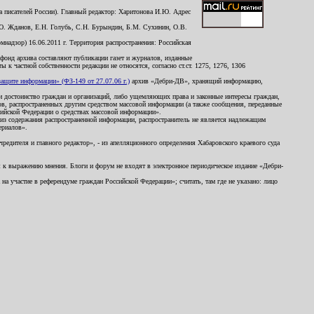
 писателей России). Главный редактор: Харитонова И.Ю. Адрес
Ю. Жданов, Е.Н. Голубь, С.Н. Бурындин, Б.М. Сухинин, О.В.
надзор) 16.06.2011 г. Территория распространения: Российская
й фонд архива составляют публикации газет и журналов, изданные
к частной собственности редакции не относятся, согласно ст.ст. 1275, 1276, 1306
щите информации» (ФЗ-149 от 27.07.06 г.)
архив «Дебри-ДВ», хранящий информацию,
ь и достоинство граждан и организаций, либо ущемляющих права и законные интересы граждан,
ов, распространенных другим средством массовой информации (а также сообщения, переданные
сийской Федерации о средствах массовой информации».
из содержания распространенной информации, распространитель не является надлежащим
ериалов».
редителя и главного редактор», - из апелляционного определения Хабаровского краевого суда
ны к выражению мнения. Блоги и форум не входят в электронное периодическое издание «Дебри-
а участие в референдуме граждан Российской Федерации»; считать, там где не указано: лицо