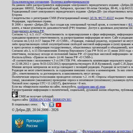
Пользовательское соглашение
,
Политика конфиденциальности
На данном сайте распространяется информация электронного периодического издания «Дебри-Д
редакции: 680032, Хабаровский край, Хабаровск, проспект 60-летия Октября, 88-46, т./ф.8421
Редакционный совет электронного периодического издания «Дебри-ДВ» (на общественных нач
Егорова
Свидетельство о регистрации СМИ (Регистрационный номер)
ЭЛ № ФС77-45537
выдано Федера
Федерация, зарубежные страны.
В 2006 г. проект «Дебри-ДВ» был создан как электронный частный архив, в соответствии с
ФЗ 
книги, а также рукописи по дальневосточной (РФ) тематике. Доступ к архивным документам явля
Гражданского кодекса РФ
.
Согласно ч.2. п.3. ст.17 «Ответственность за правонарушения в сфере информации, информац
гражданско-правовую ответственность за распространение информации не несет. Сайт и редакци
Согласно пп.3,4,6 ст.57 Закона РФ «О СМИ», «Редакция, главный редактор, журналист не несут
либо представляющих собой злоупотребление свободой массовой информации и (или) правами ж
в пресс-релизах и информация государственных, общественных организаций и объединений), кот
Согласно абз.3, п.13 Постановления Пленума Верховного Суда РФ №16 от 15 июня 2010 года 
ответчиком, поскольку исходя из положений Закона РФ «О средствах массовой информации» не 
Воспользуйтесь «Правом на ответ» (ст.46 Закона РФ «О СМИ»).
«В соответствии с положением ч.3 ст.196 ГПК РФ, обязанность компенсации морального вреда п
от 22.08.2012 г. (дело №33-5325/2012) председательствующего И.И.Куликовой, судей С.И.Дор
Мнения авторов материалов не всегда совпадают с позицией редакции. Редакция не вступает в п
Редакция не несет ответственность за содержание внешних ссылок и комментариев. За них отве
ДВ», ответственность за достоверность и наполняемость несут авторы.
Политические опросы/голосования проводятся согласно ч.2. ст.46 «Опросы общественного мнени
(лица), заказавшее (заказавших) проведение опроса и оплатившее (оплативших) указанную публик
Часовой пояс сервера UTC+11 (AEST), фактически +8 мск.
Если вы обнаружили ошибки на сайте, пожалуйста,
сообщите нам об этом
.
Распространение информации о политической, социальной, духовной жизни общества, публикац
СМИ не получает субсидий.
Адреса сайта:
DEBRI-DV.COM
,
DEBRI-DV.RU
.
В социальных сетях:
© Дебри-ДВ, 20.04.2006 - 2026