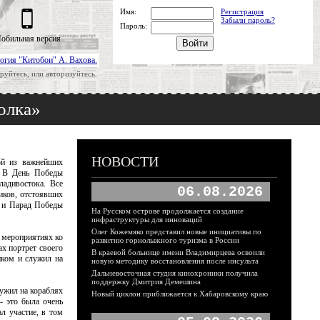
Имя:
Регистрация
Забыли пароль?
Пароль:
обильная версия
огия "Китобои" А. Вахова.
руйтесь, или авторизуйтесь.
олка»
НОВОСТИ
ой из важнейших
. В День Победы
адивостока. Все
06.08.2026
иков, отстоявших
е и Парад Победы
На Русском острове продолжается создание
инфраструктуры для инноваций
Олег Кожемяко представил новые инициативы по
 мероприятиях ко
развитию горнолыжного туризма в России
х портрет своего
В краевой больнице имени Владимирцева освоили
ком и служил на
новую методику восстановления после инсульта
Дальневосточная студия кинохроники получила
поддержку Дмитрия Демешина
ужил на кораблях
Новый циклон приближается к Хабаровскому краю
- это была очень
л участие, в том