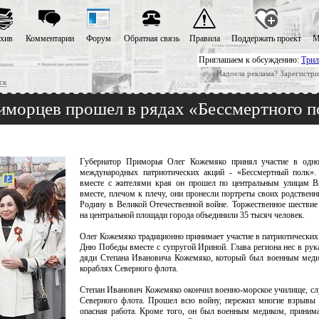
хив
Комментарии
Форум
Обратная связь
Правила
Поддержать проект
М
Приглашаем к обсуждению:
Трил
Надоела реклама? Зарегистри
ск
иморцев прошел в рядах «Бессмертного п
Губернатор Приморья Олег Кожемяко принял участие в одн
международных патриотических акций - «Бессмертный полк»
вместе с жителями края он прошел по центральным улицам Вл
вместе, плечом к плечу, они пронесли портреты своих родственн
Родину в Великой Отечественной войне. Торжественное шестви
на центральной площади города объединили 35 тысяч человек.
Олег Кожемяко традиционно принимает участие в патриотических
Дню Победы вместе с супругой Ириной. Глава региона нес в рука
дяди Степана Ивановича Кожемяко, который был военным меди
кораблях Северного флота.
Степан Иванович Кожемяко окончил военно-морское училище, сл
Северного флота. Прошел всю войну, пережил многие взрывы 
опасная работа. Кроме того, он был военным медиком, принима