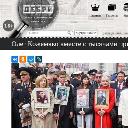
Главная
Разделы
Ар
расширенный пои
Олег Кожемяко вместе с тысячами пр