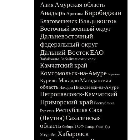
Азия
Амурская область
Биробиджан
Анадырь
Арктика
Владивосток
Благовещенск
Восточный военный округ
Дальневосточный
федеральный округ
Дальний Восток
ЕАО
Забайкалье
Забайкальский край
Камчатский край
Комсомольск-на-Амуре
Корякия
Магадан
Магаданская
Курилы
область
Николаевск-на-Амуре
Находка
Петропавловск-Камчатский
Приморский край
Республика
Республика Саха
Бурятия
(Якутия)
Сахалинская
область
ТОФ
Тында
Улан-Удэ
Сибирь
Хабаровск
Уссурийск