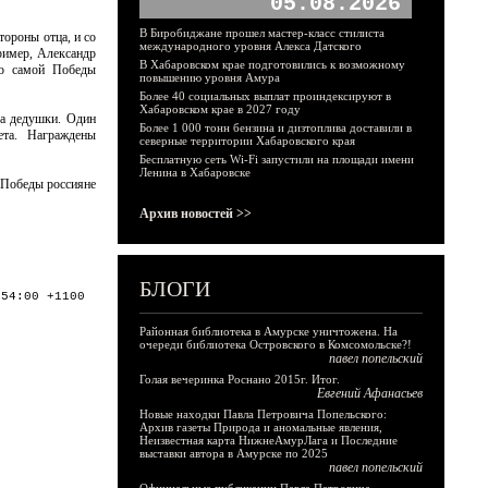
05.08.2026
В Биробиджане прошел мастер-класс стилиста
стороны отца, и со
международного уровня Алекса Датского
ример, Александр
В Хабаровском крае подготовились к возможному
до самой Победы
повышению уровня Амура
Более 40 социальных выплат проиндексируют в
Хабаровском крае в 2027 году
ба дедушки. Один
Более 1 000 тонн бензина и дизтоплива доставили в
ета. Награждены
северные территории Хабаровского края
Бесплатную сеть Wi-Fi запустили на площади имени
Ленина в Хабаровске
 Победы россияне
Архив новостей >>
БЛОГИ
:54:00 +1100
Районная библиотека в Амурске уничтожена. На
очереди библиотека Островского в Комсомольске?!
павел попельский
Голая вечеринка Роснано 2015г. Итог.
Евгений Афанасьев
Новые находки Павла Петровича Попельского:
Архив газеты Природа и аномальные явления,
Неизвестная карта НижнеАмурЛага и Последние
выставки автора в Амурске по 2025
павел попельский