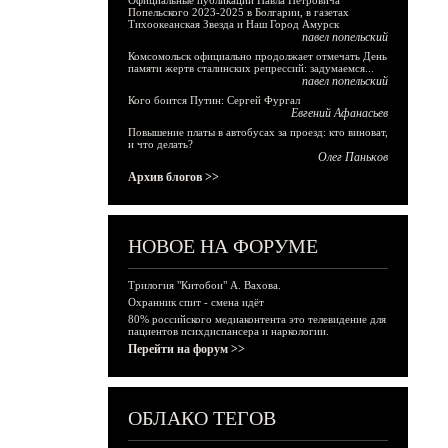
Официальные публикации Павла Петровича
Попельского 2023-2025 в Болгарии, в газетах
Тихоокеанская Звезда и Наш Город Амурск
павел попельский
Комсомольск официально продолжает отмечать День
памяти жертв сталинских репрессий: задумаемся...
павел попельский
Кого боится Путин: Сергей Фургал
Евгений Афанасьев
Повышение платы в автобусах за проезд: кто виноват,
и что делать?
Олег Паньков
Архив блогов >>
НОВОЕ НА ФОРУМЕ
Трилогия "Китобои" А. Вахова.
Охранник спит - смена идёт
80% российского медиаконтента это телевидение для
пациентов психдиспансера и наркологии.
Перейти на форум >>
ОБЛАКО ТЕГОВ