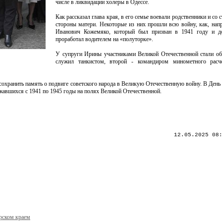
числе в ликвидации холеры в Одессе.
Как рассказал глава края, в его семье воевали родственники и со 
стороны матери. Некоторые из них прошли всю войну, как, нап
Иванович Кожемяко, который был призван в 1941 году и 
проработал водителем на «полуторке».
У супруги Ирины участниками Великой Отечественной стали о
служил танкистом, второй - командиром минометного расч
хранить память о подвиге советского народа в Великую Отечественную войну. В День
жавшихся с 1941 по 1945 годы на полях Великой Отечественной.
12.05.2025 08
рском краем