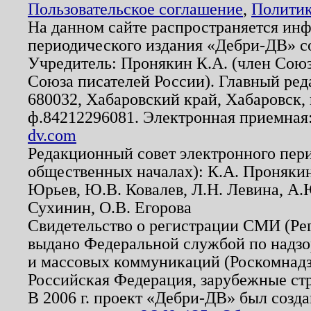
Пользовательское соглашение
,
Политик
На данном сайте распространяется ин
периодического издания «Дебри-ДВ» с
Учредитель: Пронякин К.А. (член Союз
Союза писателей России). Главный ред
680032, Хабаровский край, Хабаровск, п
ф.84212296081. Электронная приемная
dv.com
Редакционный совет электронного пер
общественных началах): К.А. Проняки
Юрьев, Ю.В. Ковалев, Л.Н. Левина, А.
Сухинин, О.В. Егорова
Свидетельство о регистрации СМИ (Р
выдано Федеральной службой по надзо
и массовых коммуникаций (Роскомнадзо
Российская Федерация, зарубежные ст
В 2006 г. проект «Дебри-ДВ» был созда