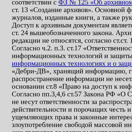
соответствии с
ФЗ № 125 «Об архивном
ст. 13 «Создание архивов». Основной ф
журналов, изданные книги, а также ру
Доступ к архивным документам являетс
ст. 24 вышеобозначенного закона. Арх
редакции не относятся, согласно ст.ст. 
Согласно ч.2. п.3. ст.17 «Ответственн
информационных технологий и защит
информационных технологиях и о защит
«Дебри-ДВ», хранящий информацию, гр
распространение информации не несет.
основании ст.8 «Право на доступ к ин
Согласно пп.3,4,6 ст.57 Закона РФ «О
не несут ответственности за распрост
действительности и порочащих честь и
ущемляющих права и законные интере
злоупотребление свободой массовой ин