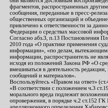
они являются дословным воспроизведе
фрагментов, распространенных другим
сообщения, переданные в пресс-релиза
общественных организаций и объединен
привлечено к ответственности за данн
Федерации о средствах массовой инфо
Согласно абз.3, п.13 Постановления П
2010 года «О практике применения суд
информации», «по делам, вытекающим
информации, распространитель не явл
исходя из положений Закона РФ «О ср
вмешиваться в деятельность редакции, 
сообщений и материалов».
Воспользуйтесь «Правом на ответ» (ст
«В соответствии с положением ч.3 ст.
морального вреда подлежит возложению
опровержения, в порядке ч.2 ст.152 ГК 
апелляционного определения Хабаровско