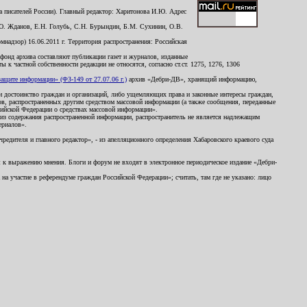
 писателей России). Главный редактор: Харитонова И.Ю. Адрес
Ю. Жданов, Е.Н. Голубь, С.Н. Бурындин, Б.М. Сухинин, О.В.
надзор) 16.06.2011 г. Территория распространения: Российская
й фонд архива составляют публикации газет и журналов, изданные
к частной собственности редакции не относятся, согласно ст.ст. 1275, 1276, 1306
щите информации» (ФЗ-149 от 27.07.06 г.)
архив «Дебри-ДВ», хранящий информацию,
ь и достоинство граждан и организаций, либо ущемляющих права и законные интересы граждан,
ов, распространенных другим средством массовой информации (а также сообщения, переданные
сийской Федерации о средствах массовой информации».
из содержания распространенной информации, распространитель не является надлежащим
ериалов».
редителя и главного редактор», - из апелляционного определения Хабаровского краевого суда
ны к выражению мнения. Блоги и форум не входят в электронное периодическое издание «Дебри-
а участие в референдуме граждан Российской Федерации»; считать, там где не указано: лицо