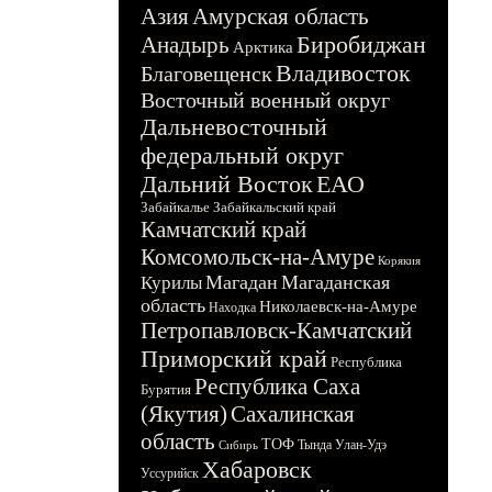
Азия
Амурская область
Биробиджан
Анадырь
Арктика
Владивосток
Благовещенск
Восточный военный округ
Дальневосточный
федеральный округ
Дальний Восток
ЕАО
Забайкалье
Забайкальский край
Камчатский край
Комсомольск-на-Амуре
Корякия
Магадан
Магаданская
Курилы
область
Николаевск-на-Амуре
Находка
Петропавловск-Камчатский
Приморский край
Республика
Республика Саха
Бурятия
(Якутия)
Сахалинская
область
ТОФ
Тында
Улан-Удэ
Сибирь
Хабаровск
Уссурийск