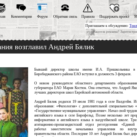
хив
Комментарии
Форум
Обратная связь
Правила
Поддержать проект
М
Приглашаем к обсуждению:
Трил
Надоела реклама? Зарегистри
ск
ния возглавил Андрей Бялик
Бывший директор школы имени И.А. Пришкольника в 
Биробиджанского района ЕАО вступил в должность 3 февраля.
О новом руководителе областного департамента образовани
губернатора ЕАО Мария Костюк. Она отметила, что Андрей Яко
лучших директоров школ Еврейской автономной области.
Андрей Бялик родился 19 июля 1981 года в селе Валдгейм. И
образования: «Филология» с дополнительной специальностью 
«Государственное муниципальное управление». Начал свой трудов
английского языка в селе Бирофельд. Позже несколько лет про
информатики и английского языка в валдгеймской школе. Три
агитационно-пропагандистский отдел реготделения «Единой
работал заместителем начальника управления по внутр
правительства области. Последние 10 лет Андрей Бялик был ди