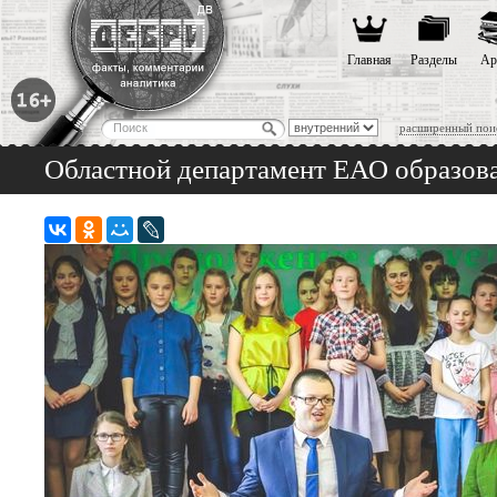
Главная
Разделы
Ар
расширенный пои
Областной департамент ЕАО образова