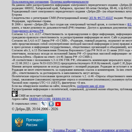
Пользовательское соглашение
,
Политика конфиденциальности
На данном сайте распространяется информация электронного периодического издания «Дебри-Д
редакции: 680032, Хабаровский край, Хабаровск, проспект 60-летия Октября, 88-46, т./ф.8421
Редакционный совет электронного периодического издания «Дебри-ДВ» (на общественных нач
Егорова
Свидетельство о регистрации СМИ (Регистрационный номер)
ЭЛ № ФС77-45537
выдано Федера
Федерация, зарубежные страны.
В 2006 г. проект «Дебри-ДВ» был создан как электронный частный архив, в соответствии с
ФЗ 
книги, а также рукописи по дальневосточной (РФ) тематике. Доступ к архивным документам явля
Гражданского кодекса РФ
.
Согласно ч.2. п.3. ст.17 «Ответственность за правонарушения в сфере информации, информац
гражданско-правовую ответственность за распространение информации не несет. Сайт и редакци
Согласно пп.3,4,6 ст.57 Закона РФ «О СМИ», «Редакция, главный редактор, журналист не несут
либо представляющих собой злоупотребление свободой массовой информации и (или) правами ж
в пресс-релизах и информация государственных, общественных организаций и объединений), кот
Согласно абз.3, п.13 Постановления Пленума Верховного Суда РФ №16 от 15 июня 2010 года 
ответчиком, поскольку исходя из положений Закона РФ «О средствах массовой информации» не 
Воспользуйтесь «Правом на ответ» (ст.46 Закона РФ «О СМИ»).
«В соответствии с положением ч.3 ст.196 ГПК РФ, обязанность компенсации морального вреда п
от 22.08.2012 г. (дело №33-5325/2012) председательствующего И.И.Куликовой, судей С.И.Дор
Мнения авторов материалов не всегда совпадают с позицией редакции. Редакция не вступает в п
Редакция не несет ответственность за содержание внешних ссылок и комментариев. За них отве
ДВ», ответственность за достоверность и наполняемость несут авторы.
Политические опросы/голосования проводятся согласно ч.2. ст.46 «Опросы общественного мнени
(лица), заказавшее (заказавших) проведение опроса и оплатившее (оплативших) указанную публик
Часовой пояс сервера UTC+11 (AEST), фактически +8 мск.
Если вы обнаружили ошибки на сайте, пожалуйста,
сообщите нам об этом
.
Распространение информации о политической, социальной, духовной жизни общества, публикац
СМИ не получает субсидий.
Адреса сайта:
DEBRI-DV.COM
,
DEBRI-DV.RU
.
В социальных сетях:
© Дебри-ДВ, 20.04.2006 - 2026