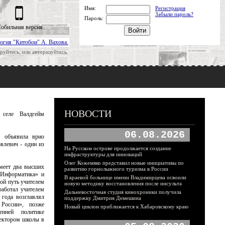
Имя:
Регистрация
Забыли пароль?
Пароль:
обильная версия
огия "Китобои" А. Вахова.
руйтесь, или авторизуйтесь.
НОВОСТИ
селе Валдгейм
06.08.2026
я объявила врио
влевич - один из
На Русском острове продолжается создание
инфраструктуры для инноваций
Олег Кожемяко представил новые инициативы по
меет два высших
развитию горнолыжного туризма в России
«Информатика» и
В краевой больнице имени Владимирцева освоили
ой путь учителем
новую методику восстановления после инсульта
работал учителем
Дальневосточная студия кинохроники получила
 года возглавлял
поддержку Дмитрия Демешина
 России», позже
Новый циклон приближается к Хабаровскому краю
енней политике
ректором школы в