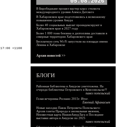
05.08.2026
В Биробиджане прошел мастер-класс стилиста
международного уровня Алекса Датского
В Хабаровском крае подготовились к возможному
повышению уровня Амура
Более 40 социальных выплат проиндексируют в
Хабаровском крае в 2027 году
Более 1 000 тонн бензина и дизтоплива доставили в
северные территории Хабаровского края
Бесплатную сеть Wi-Fi запустили на площади имени
Ленина в Хабаровске
:17:00 +1100
Архив новостей >>
БЛОГИ
Районная библиотека в Амурске уничтожена. На
очереди библиотека Островского в Комсомольске?!
павел попельский
Голая вечеринка Роснано 2015г. Итог.
Евгений Афанасьев
Новые находки Павла Петровича Попельского:
Архив газеты Природа и аномальные явления,
Неизвестная карта НижнеАмурЛага и Последние
выставки автора в Амурске по 2025
павел попельский