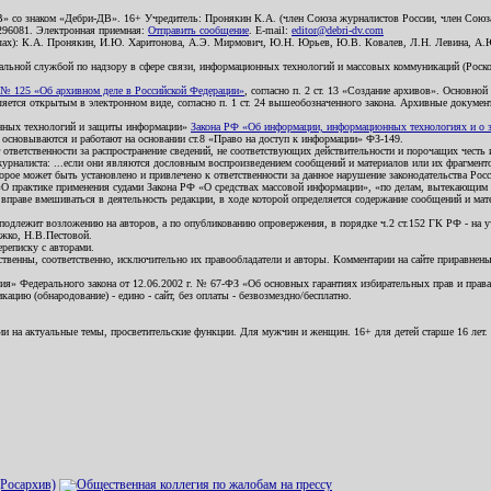
В» со знаком «Дебри-ДВ». 16+ Учредитель: Пронякин К.А. (член Союза журналистов России, член Союза
2296081. Электронная приемная:
Отправить сообщение
. E-mail:
editor@debri-dv.com
алах): К.А. Пронякин, И.Ю. Харитонова, А.Э. Мирмович, Ю.Н. Юрьев, Ю.В. Ковалев, Л.Н. Левина, А.
льной службой по надзору в сфере связи, информационных технологий и массовых коммуникаций (Роском
№ 125 «Об архивном деле в Российской Федерации»
, согласно п. 2 ст. 13 «Создание архивов». Основно
ется открытым в электронном виде, согласно п. 1 ст. 24 вышеобозначенного закона. Архивные документы 
ионных технологий и защиты информации»
Закона РФ «Об информации, информационных технологиях и о за
я основываются и работают на основании ст.8 «Право на доступ к информации» ФЗ-149.
 ответственности за распространение сведений, не соответствующих действительности и порочащих чест
урналиста: ...если они являются дословным воспроизведением сообщений и материалов или их фрагмент
орое может быть установлено и привлечено к ответственности за данное нарушение законодательства Рос
«О практике применения судами Закона РФ «О средствах массовой информации», «по делам, вытекающим 
вправе вмешиваться в деятельность редакции, в ходе которой определяется содержание сообщений и мат
одлежит возложению на авторов, а по опубликованию опровержения, в порядке ч.2 ст.152 ГК РФ - на уч
ожко, Н.В.Пестовой.
ереписку с авторами.
тственны, соответственно, исключительно их правообладатели и авторы. Комментарии на сайте приравне
я» Федерального закона от 12.06.2002 г. № 67-ФЗ «Об основных гарантиях избирательных прав и права н
ацию (обнародование) - едино - сайт, без оплаты - безвозмездно/бесплатно.
ии на актуальные темы, просветительские функции. Для мужчин и женщин. 16+ для детей старше 16 лет.