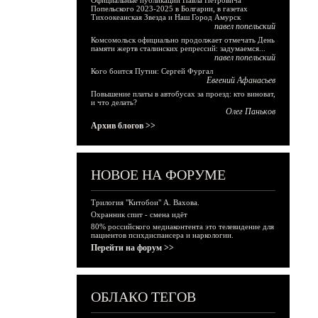
Официальные публикации Павла Петровича
Попельского 2023-2025 в Болгарии, в газетах
Тихоокеанская Звезда и Наш Город Амурск
павел попельский
Комсомольск официально продолжает отмечать День
памяти жертв сталинских репрессий: задумаемся...
павел попельский
Кого боится Путин: Сергей Фургал
Евгений Афанасьев
Повышение платы в автобусах за проезд: кто виноват,
и что делать?
Олег Паньков
Архив блогов >>
НОВОЕ НА ФОРУМЕ
Трилогия "Китобои" А. Вахова.
Охранник спит - смена идёт
80% российского медиаконтента это телевидение для
пациентов психдиспансера и наркологии.
Перейти на форум >>
ОБЛАКО ТЕГОВ