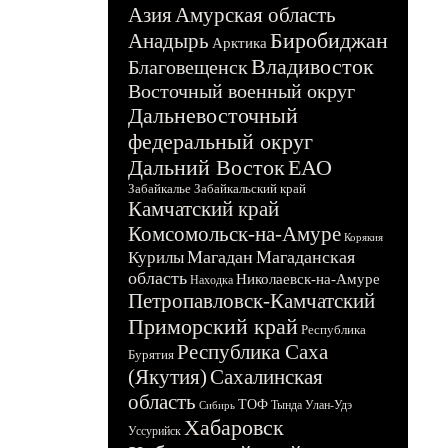
Азия
Амурская область
Биробиджан
Анадырь
Арктика
Владивосток
Благовещенск
Восточный военный округ
Дальневосточный
федеральный округ
Дальний Восток
ЕАО
Забайкалье
Забайкальский край
Камчатский край
Комсомольск-на-Амуре
Корякия
Магадан
Магаданская
Курилы
область
Николаевск-на-Амуре
Находка
Петропавловск-Камчатский
Приморский край
Республика
Республика Саха
Бурятия
(Якутия)
Сахалинская
область
ТОФ
Тында
Улан-Удэ
Сибирь
Хабаровск
Уссурийск