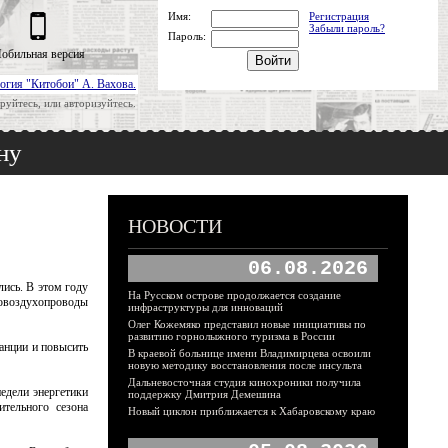
Имя:
Регистрация
Забыли пароль?
Пароль:
обильная версия
огия "Китобои" А. Вахова.
руйтесь, или авторизуйтесь.
ну
НОВОСТИ
06.08.2026
ись. В этом году
На Русском острове продолжается создание
зовоздухопроводы
инфраструктуры для инноваций
Олег Кожемяко представил новые инициативы по
развитию горнолыжного туризма в России
танции и повысить
В краевой больнице имени Владимирцева освоили
новую методику восстановления после инсульта
Дальневосточная студия кинохроники получила
едели энергетики
поддержку Дмитрия Демешина
ительного сезона
Новый циклон приближается к Хабаровскому краю