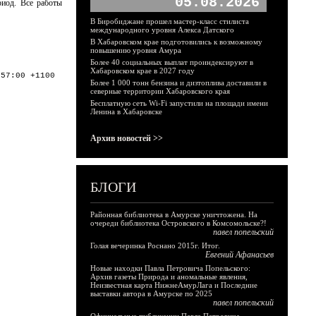
05.08.2026
риод. Все работы
В Биробиджане прошел мастер-класс стилиста
международного уровня Алекса Датского
В Хабаровском крае подготовились к возможному
повышению уровня Амура
Более 40 социальных выплат проиндексируют в
Хабаровском крае в 2027 году
:57:00 +1100
Более 1 000 тонн бензина и дизтоплива доставили в
северные территории Хабаровского края
Бесплатную сеть Wi-Fi запустили на площади имени
Ленина в Хабаровске
Архив новостей >>
БЛОГИ
Районная библиотека в Амурске уничтожена. На
очереди библиотека Островского в Комсомольске?!
павел попельский
Голая вечеринка Роснано 2015г. Итог.
Евгений Афанасьев
Новые находки Павла Петровича Попельского:
Архив газеты Природа и аномальные явления,
Неизвестная карта НижнеАмурЛага и Последние
выставки автора в Амурске по 2025
павел попельский