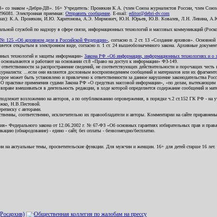
В» со знаком «Дебри-ДВ». 16+ Учредитель: Пронякин К.А. (член Союза журналистов России, член Союза
2296081. Электронная приемная:
Отправить сообщение
. E-mail:
editor@debri-dv.com
алах): К.А. Пронякин, И.Ю. Харитонова, А.Э. Мирмович, Ю.Н. Юрьев, Ю.В. Ковалев, Л.Н. Левина, А.
льной службой по надзору в сфере связи, информационных технологий и массовых коммуникаций (Роском
№ 125 «Об архивном деле в Российской Федерации»
, согласно п. 2 ст. 13 «Создание архивов». Основно
ется открытым в электронном виде, согласно п. 1 ст. 24 вышеобозначенного закона. Архивные документы 
ионных технологий и защиты информации»
Закона РФ «Об информации, информационных технологиях и о за
я основываются и работают на основании ст.8 «Право на доступ к информации» ФЗ-149.
 ответственности за распространение сведений, не соответствующих действительности и порочащих чест
урналиста: ...если они являются дословным воспроизведением сообщений и материалов или их фрагмент
орое может быть установлено и привлечено к ответственности за данное нарушение законодательства Рос
«О практике применения судами Закона РФ «О средствах массовой информации», «по делам, вытекающим 
вправе вмешиваться в деятельность редакции, в ходе которой определяется содержание сообщений и мат
одлежит возложению на авторов, а по опубликованию опровержения, в порядке ч.2 ст.152 ГК РФ - на уч
ожко, Н.В.Пестовой.
ереписку с авторами.
тственны, соответственно, исключительно их правообладатели и авторы. Комментарии на сайте приравне
я» Федерального закона от 12.06.2002 г. № 67-ФЗ «Об основных гарантиях избирательных прав и права н
ацию (обнародование) - едино - сайт, без оплаты - безвозмездно/бесплатно.
ии на актуальные темы, просветительские функции. Для мужчин и женщин. 16+ для детей старше 16 лет.