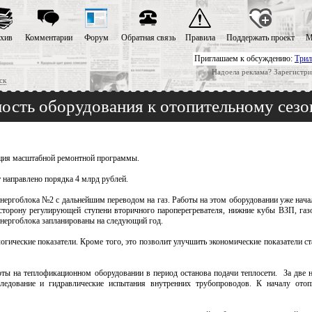
хив
Комментарии
Форум
Обратная связь
Правила
Поддержать проект
М
Приглашаем к обсуждению:
Трил
Надоела реклама? Зарегистри
ск
ость оборудования к отопительному сезо
ация масштабной ремонтной программы.
 направлено порядка 4 млрд рублей.
ергоблока №2 с дальнейшим переводом на газ. Работы на этом оборудовании уже начал
 сторону регулирующей ступени вторичного пароперегревателя, нижние кубы ВЗП, га
энергоблока запланированы на следующий год.
огические показатели. Кроме того, это позволит улучшить экономические показатели с
ы на теплофикационном оборудовании в период останова подачи теплосети. За две н
ледование и гидравлические испытания внутренних трубопроводов. К началу отоп