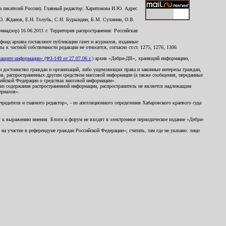
 писателей России). Главный редактор: Харитонова И.Ю. Адрес
Ю. Жданов, Е.Н. Голубь, С.Н. Бурындин, Б.М. Сухинин, О.В.
надзор) 16.06.2011 г. Территория распространения: Российская
й фонд архива составляют публикации газет и журналов, изданные
к частной собственности редакции не относятся, согласно ст.ст. 1275, 1276, 1306
щите информации» (ФЗ-149 от 27.07.06 г.)
архив «Дебри-ДВ», хранящий информацию,
ь и достоинство граждан и организаций, либо ущемляющих права и законные интересы граждан,
ов, распространенных другим средством массовой информации (а также сообщения, переданные
сийской Федерации о средствах массовой информации».
из содержания распространенной информации, распространитель не является надлежащим
ериалов».
редителя и главного редактор», - из апелляционного определения Хабаровского краевого суда
ны к выражению мнения. Блоги и форум не входят в электронное периодическое издание «Дебри-
а участие в референдуме граждан Российской Федерации»; считать, там где не указано: лицо