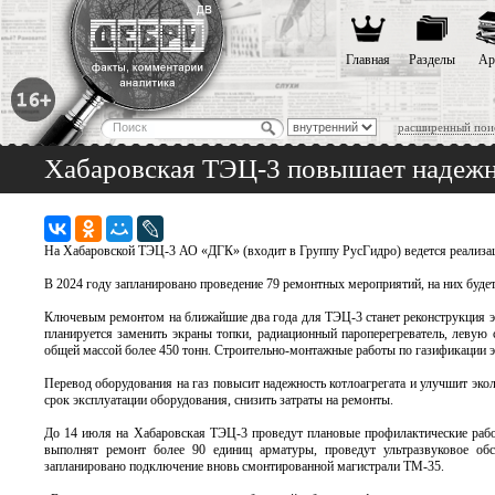
Главная
Разделы
Ар
расширенный пои
Хабаровская ТЭЦ-3 повышает надежн
На Хабаровской ТЭЦ-3 АО «ДГК» (входит в Группу РусГидро) ведется реализ
В 2024 году запланировано проведение 79 ремонтных мероприятий, на них будет
Ключевым ремонтом на ближайшие два года для ТЭЦ-3 станет реконструкция эн
планируется заменить экраны топки, радиационный пароперегреватель, левую
общей массой более 450 тонн. Строительно-монтажные работы по газификации 
Перевод оборудования на газ повысит надежность котлоагрегата и улучшит экол
срок эксплуатации оборудования, снизить затраты на ремонты.
До 14 июля на Хабаровская ТЭЦ-3 проведут плановые профилактические работ
выполнят ремонт более 90 единиц арматуры, проведут ультразвуковое обс
запланировано подключение вновь смонтированной магистрали ТМ-35.