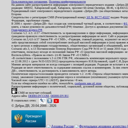
Пользовательское соглашение
,
Политика конфиденциальности
На данном сайте распространяется информация электронного периодического издания «Дебри-Д
редакции: 680032, Хабаровский край, Хабаровск, проспект 60-летия Октября, 88-46, т./ф.8421
Редакционный совет электронного периодического издания «Дебри-ДВ» (на общественных нач
Егорова
Свидетельство о регистрации СМИ (Регистрационный номер)
ЭЛ № ФС77-45537
выдано Федера
Федерация, зарубежные страны.
В 2006 г. проект «Дебри-ДВ» был создан как электронный частный архив, в соответствии с
ФЗ 
книги, а также рукописи по дальневосточной (РФ) тематике. Доступ к архивным документам явля
Гражданского кодекса РФ
.
Согласно ч.2. п.3. ст.17 «Ответственность за правонарушения в сфере информации, информац
гражданско-правовую ответственность за распространение информации не несет. Сайт и редакци
Согласно пп.3,4,6 ст.57 Закона РФ «О СМИ», «Редакция, главный редактор, журналист не несут
либо представляющих собой злоупотребление свободой массовой информации и (или) правами ж
в пресс-релизах и информация государственных, общественных организаций и объединений), кот
Согласно абз.3, п.13 Постановления Пленума Верховного Суда РФ №16 от 15 июня 2010 года 
ответчиком, поскольку исходя из положений Закона РФ «О средствах массовой информации» не 
Воспользуйтесь «Правом на ответ» (ст.46 Закона РФ «О СМИ»).
«В соответствии с положением ч.3 ст.196 ГПК РФ, обязанность компенсации морального вреда п
от 22.08.2012 г. (дело №33-5325/2012) председательствующего И.И.Куликовой, судей С.И.Дор
Мнения авторов материалов не всегда совпадают с позицией редакции. Редакция не вступает в п
Редакция не несет ответственность за содержание внешних ссылок и комментариев. За них отве
ДВ», ответственность за достоверность и наполняемость несут авторы.
Политические опросы/голосования проводятся согласно ч.2. ст.46 «Опросы общественного мнени
(лица), заказавшее (заказавших) проведение опроса и оплатившее (оплативших) указанную публик
Часовой пояс сервера UTC+11 (AEST), фактически +8 мск.
Если вы обнаружили ошибки на сайте, пожалуйста,
сообщите нам об этом
.
Распространение информации о политической, социальной, духовной жизни общества, публикац
СМИ не получает субсидий.
Адреса сайта:
DEBRI-DV.COM
,
DEBRI-DV.RU
.
В социальных сетях:
© Дебри-ДВ, 20.04.2006 - 2026