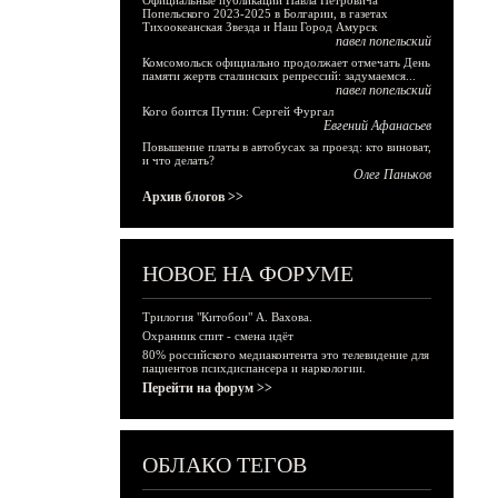
Официальные публикации Павла Петровича
Попельского 2023-2025 в Болгарии, в газетах
Тихоокеанская Звезда и Наш Город Амурск
павел попельский
Комсомольск официально продолжает отмечать День
памяти жертв сталинских репрессий: задумаемся...
павел попельский
Кого боится Путин: Сергей Фургал
Евгений Афанасьев
Повышение платы в автобусах за проезд: кто виноват,
и что делать?
Олег Паньков
Архив блогов >>
НОВОЕ НА ФОРУМЕ
Трилогия "Китобои" А. Вахова.
Охранник спит - смена идёт
80% российского медиаконтента это телевидение для
пациентов психдиспансера и наркологии.
Перейти на форум >>
ОБЛАКО ТЕГОВ