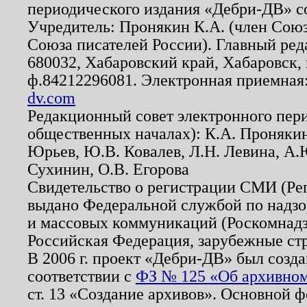
периодического издания «Дебри-ДВ» с
Учредитель: Пронякин К.А. (член Союз
Союза писателей России). Главный ред
680032, Хабаровский край, Хабаровск, п
ф.84212296081. Электронная приемная
dv.com
Редакционный совет электронного пер
общественных началах): К.А. Проняки
Юрьев, Ю.В. Ковалев, Л.Н. Левина, А.
Сухинин, О.В. Егорова
Свидетельство о регистрации СМИ (Р
выдано Федеральной службой по надзо
и массовых коммуникаций (Роскомнадзо
Российская Федерация, зарубежные ст
В 2006 г. проект «Дебри-ДВ» был созда
соответствии с
ФЗ № 125 «Об архивном
ст. 13 «Создание архивов». Основной ф