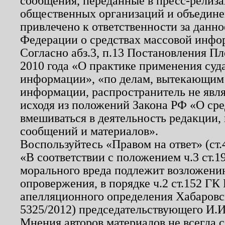
сообщения, переданные в пресс-релиза
общественных организаций и объединен
привлечено к ответственности за данн
Федерации о средствах массовой инфо
Согласно абз.3, п.13 Постановления П
2010 года «О практике применения суд
информации», «по делам, вытекающим
информации, распространитель не явл
исходя из положений Закона РФ «О ср
вмешиваться в деятельность редакции, 
сообщений и материалов».
Воспользуйтесь «Правом на ответ» (ст
«В соответствии с положением ч.3 ст.
морального вреда подлежит возложению
опровержения, в порядке ч.2 ст.152 ГК 
апелляционного определения Хабаровско
5325/2012) председательствующего И.И
Мнения авторов материалов не всегда 