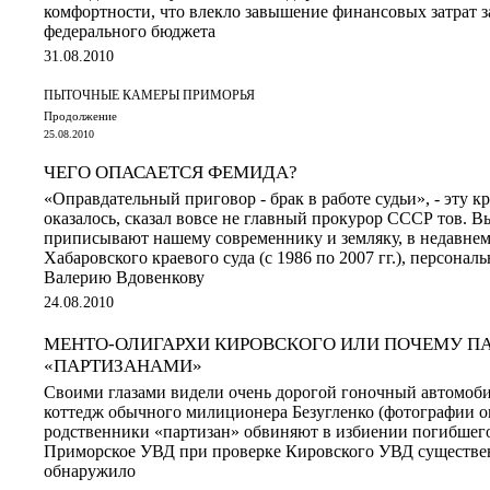
комфортности, что влекло завышение финансовых затрат за
федерального бюджета
31.08.2010
ПЫТОЧНЫЕ КАМЕРЫ ПРИМОРЬЯ
Продолжение
25.08.2010
ЧЕГО ОПАСАЕТСЯ ФЕМИДА?
«Оправдательный приговор - брак в работе судьи», - эту к
оказалось, сказал вовсе не главный прокурор СССР тов. 
приписывают нашему современнику и земляку, в недавне
Хабаровского краевого суда (с 1986 по 2007 гг.), персона
Валерию Вдовенкову
24.08.2010
МЕНТО-ОЛИГАРХИ КИРОВСКОГО ИЛИ ПОЧЕМУ П
«ПАРТИЗАНАМИ»
Своими глазами видели очень дорогой гоночный автомоб
коттедж обычного милиционера Безугленко (фотографии о
родственники «партизан» обвиняют в избиении погибшег
Приморское УВД при проверке Кировского УВД существе
обнаружило