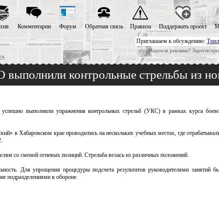
хив
Комментарии
Форум
Обратная связь
Правила
Поддержать проект
М
Приглашаем к обсуждению:
Трил
Надоела реклама? Зарегистри
ск
О выполнили контрольные стрельбы из н
 успешно выполнили упражнения контрольных стрельб (УКС) в рамках курса боево
ский» в Хабаровском крае проводились на нескольких учебных местах, где отрабатывал
.
лям со сменой огневых позиций. Стрельба велась из различных положений.
льность. Для упрощения процедуры подсчета результатов руководителями занятий 
ие подразделениями в обороне.