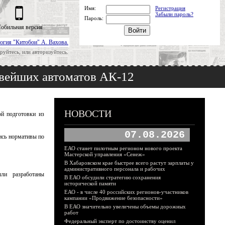
Имя:
Регистрация
Забыли пароль?
Пароль:
обильная версия
огия "Китобои" А. Вахова.
руйтесь, или авторизуйтесь.
овейших автоматов АК-12
НОВОСТИ
й подготовки из
07.08.2026
ись нормативы по
ЕАО станет пилотным регионом нового проекта
Мастерской управления «Сенеж»
В Хабаровском крае быстрее всего растут зарплаты у
административного персонала и рабочих
были разработаны
В ЕАО обсудили стратегию сохранения
исторической памяти
ЕАО - в числе 40 российских регионов-участников
кампании «Продвижение безопасности»
В ЕАО значительно увеличены объемы дорожных
работ
Федеральный эксперт по достоинству оценил