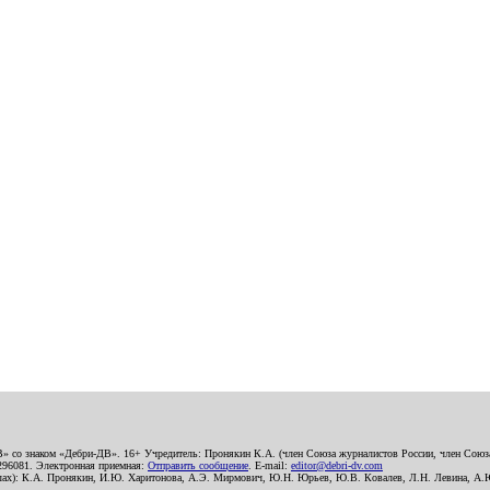
В» со знаком «Дебри-ДВ». 16+ Учредитель: Пронякин К.А. (член Союза журналистов России, член Союза
2296081. Электронная приемная:
Отправить сообщение
. E-mail:
editor@debri-dv.com
алах): К.А. Пронякин, И.Ю. Харитонова, А.Э. Мирмович, Ю.Н. Юрьев, Ю.В. Ковалев, Л.Н. Левина, А.