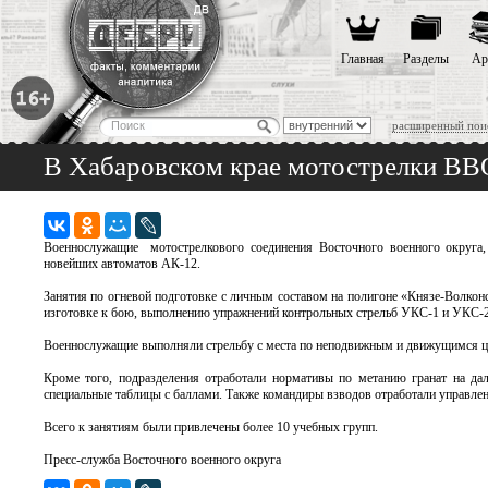
Главная
Разделы
Ар
расширенный пои
В Хабаровском крае мотострелки ВВ
Военнослужащие мотострелкового соединения Восточного военного округа,
новейших автоматов АК-12.
Занятия по огневой подготовке с личным составом на полигоне «Князе-Волкон
изготовке к бою, выполнению упражнений контрольных стрельб УКС-1 и УКС-2
Военнослужащие выполняли стрельбу с места по неподвижным и движущимся це
Кроме того, подразделения отработали нормативы по метанию гранат на да
специальные таблицы с баллами. Также командиры взводов отработали управлен
Всего к занятиям были привлечены более 10 учебных групп.
Пресс-служба Восточного военного округа