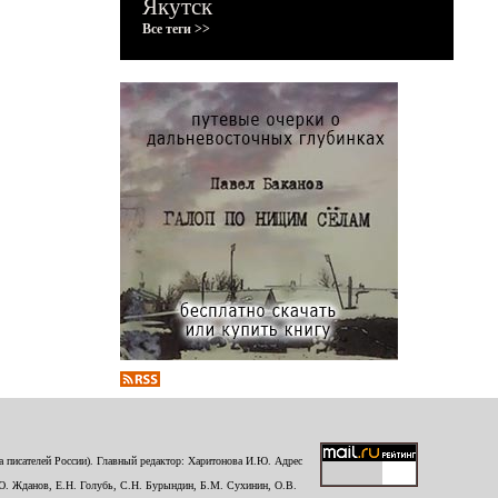
Якутск
Все теги >>
 писателей России). Главный редактор: Харитонова И.Ю. Адрес
Ю. Жданов, Е.Н. Голубь, С.Н. Бурындин, Б.М. Сухинин, О.В.