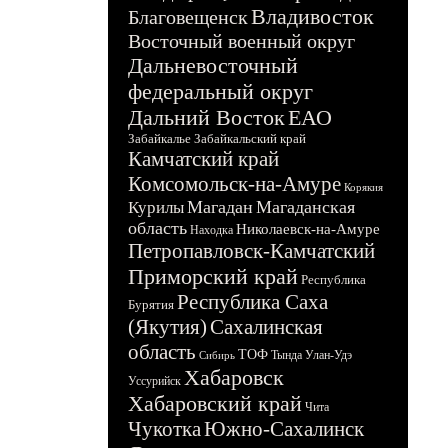
Владивосток
Благовещенск
Восточный военный округ
Дальневосточный
федеральный округ
Дальний Восток
ЕАО
Забайкалье
Забайкальский край
Камчатский край
Комсомольск-на-Амуре
Корякия
Магадан
Магаданская
Курилы
область
Николаевск-на-Амуре
Находка
Петропавловск-Камчатский
Приморский край
Республика
Республика Саха
Бурятия
(Якутия)
Сахалинская
область
ТОФ
Тында
Улан-Удэ
Сибирь
Хабаровск
Уссурийск
Хабаровский край
Чита
Чукотка
Южно-Сахалинск