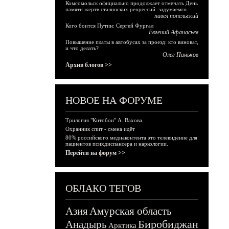
Комсомольск официально продолжает отмечать День
памяти жертв сталинских репрессий: задумаемся...
павел попельский
Кого боится Путин: Сергей Фургал
Евгений Афанасьев
Повышение платы в автобусах за проезд: кто виноват,
и что делать?
Олег Паньков
Архив блогов >>
НОВОЕ НА ФОРУМЕ
Трилогия "Китобои" А. Вахова.
Охранник спит - смена идёт
80% российского медиаконтента это телевидение для
пациентов психдиспансера и наркологии.
Перейти на форум >>
ОБЛАКО ТЕГОВ
Азия
Амурская область
Биробиджан
Анадырь
Арктика