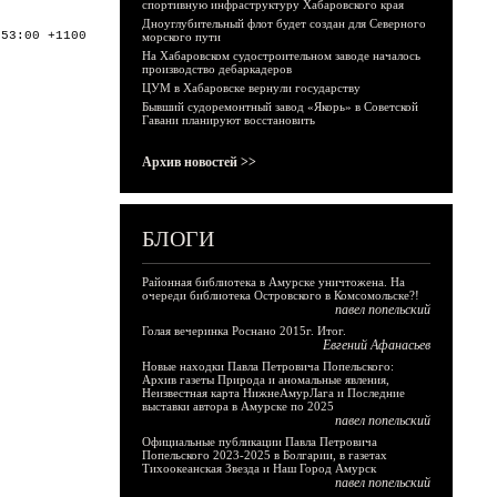
спортивную инфраструктуру Хабаровского края
Дноуглубительный флот будет создан для Северного
:53:00 +1100
морского пути
На Хабаровском судостроительном заводе началось
производство дебаркадеров
ЦУМ в Хабаровске вернули государству
Бывший судоремонтный завод «Якорь» в Советской
Гавани планируют восстановить
Архив новостей >>
БЛОГИ
Районная библиотека в Амурске уничтожена. На
очереди библиотека Островского в Комсомольске?!
павел попельский
Голая вечеринка Роснано 2015г. Итог.
Евгений Афанасьев
Новые находки Павла Петровича Попельского:
Архив газеты Природа и аномальные явления,
Неизвестная карта НижнеАмурЛага и Последние
выставки автора в Амурске по 2025
павел попельский
Официальные публикации Павла Петровича
Попельского 2023-2025 в Болгарии, в газетах
Тихоокеанская Звезда и Наш Город Амурск
павел попельский