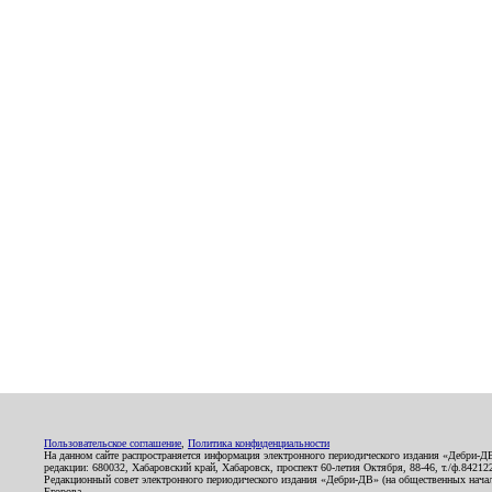
Пользовательское соглашение
,
Политика конфиденциальности
На данном сайте распространяется информация электронного периодического издания «Дебри-Д
редакции: 680032, Хабаровский край, Хабаровск, проспект 60-летия Октября, 88-46, т./ф.8421
Редакционный совет электронного периодического издания «Дебри-ДВ» (на общественных нач
Егорова