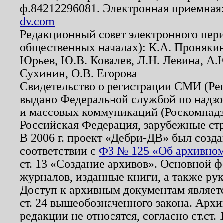
ф.84212296081. Электронная приемная
dv.com
Редакционный совет электронного пер
общественных началах): К.А. Проняки
Юрьев, Ю.В. Ковалев, Л.Н. Левина, А.
Сухинин, О.В. Егорова
Свидетельство о регистрации СМИ (Р
выдано Федеральной службой по надзо
и массовых коммуникаций (Роскомнадзо
Российская Федерация, зарубежные ст
В 2006 г. проект «Дебри-ДВ» был созда
соответствии с
ФЗ № 125 «Об архивном
ст. 13 «Создание архивов». Основной ф
журналов, изданные книги, а также ру
Доступ к архивным документам являетс
ст. 24 вышеобозначенного закона. Арх
редакции не относятся, согласно ст.ст. 