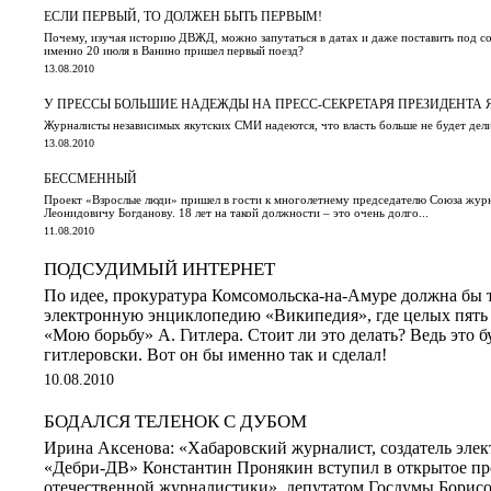
ЕСЛИ ПЕРВЫЙ, ТО ДОЛЖЕН БЫТЬ ПЕРВЫМ!
Почему, изучая историю ДВЖД, можно запутаться в датах и даже поставить под со
именно 20 июля в Ванино пришел первый поезд?
13.08.2010
У ПРЕССЫ БОЛЬШИЕ НАДЕЖДЫ НА ПРЕСС-СЕКРЕТАРЯ ПРЕЗИДЕНТА
Журналисты независимых якутских СМИ надеются, что власть больше не будет дел
13.08.2010
БЕССМЕННЫЙ
Проект «Взрослые люди» пришел в гости к многолетнему председателю Союза жур
Леонидовичу Богданову. 18 лет на такой должности – это очень долго...
11.08.2010
ПОДСУДИМЫЙ ИНТЕРНЕТ
По идее, прокуратура Комсомольска-на-Амуре должна бы т
электронную энциклопедию «Википедия», где целых пять
«Мою борьбу» А. Гитлера. Стоит ли это делать? Ведь это бу
гитлеровски. Вот он бы именно так и сделал!
10.08.2010
БОДАЛСЯ ТЕЛЕНОК С ДУБОМ
Ирина Аксенова: «Хабаровский журналист, создатель элек
«Дебри-ДВ» Константин Пронякин вступил в открытое пр
отечественной журналистики», депутатом Госдумы Борис