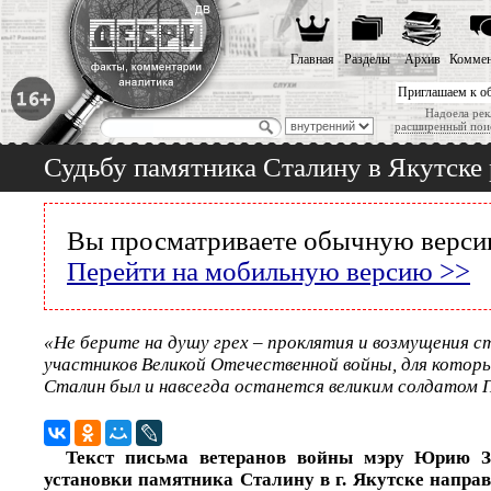
Главная
Разделы
Архив
Коммен
Приглашаем к о
Надоела рек
расширенный пои
Судьбу памятника Сталину в Якутске 
Вы просматриваете обычную версию
Перейти на мобильную версию >>
«Не берите на душу грех – проклятия и возмущения с
участников Великой Отечественной войны, для котор
Сталин был и навсегда останется великим солдатом
Текст письма ветеранов войны мэру Юрию З
установки памятника Сталину в г. Якутске напра