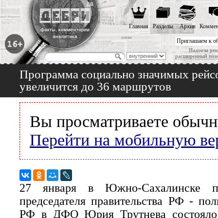
Главная
Разделы
Архив
Коммен
Приглашаем к о
Надоела рек
расширенный пои
Программа социально значимых рейс
увеличится до 36 маршрутов
Вы просматриваете обычн
Перейти на мобильную ве
27 января в Южно-Сахалинске под
председателя правительства РФ - пол
РФ в ДФО Юрия Трутнева состоялос