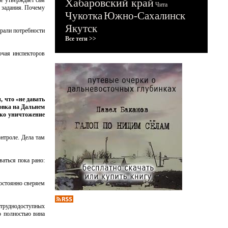
ие утверждает сам
Хабаровский край
Чита
о задания. Почему
Чукотка
Южно-Сахалинск
Якутск
рали потребности
Все теги >>
ючая инспекторов
 что «не давать
новка на Дальнем
лько уничтожение
нтроле. Дела там
ваться пока рано:
постоянно сверяем
 труднодоступных
о полностью вина