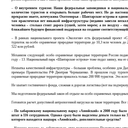
–
О внутреннем туризме. Наши федеральные заповедники и националь
количество туристов и открывать больше рабочих мест. Но до настоящ
прекрасно знаете, жемчужина Охотоморья – Шантарские острова и однои
там практически нет никакой инфраструктуры (недавно завезли нескол
человека – столько стоит дорога (сушей, затем морем; а по воздуху –
ближайшем будущем финансовой поддержки на создание соответствующе
– В рамках национального проекта «Экология» есть федеральный проект «Со
турпоток на особо охраняемые природные территории до 10,3 млн человек до 2
522 млн рублей.
Механизм следующий: особо охраняемые природные территории России подают 
году – 13. Национальный парк «Шантарские острова» тоже подал заявку, мы ее 
Нехватка качественной инфраструктуры – большая проблема, особенно для Дал
премьера Правительства РФ Дмитрия Чернышенко. В прошлом году турпоток 
охраняемые природные территории пришлось только 200 998 туристов. Это всего
Не хватает гостиничного фонда, сложная и дорогая логистика (вот вы подчеркн
Мы подготовили федеральный закон об отдыхе на особо охраняемых природных 
Готовится расчет допустимой антропогенной нагрузки на такие территории. Все 
–
По хабаровскому национальному парку «Анюйский» в 2008 году было 
штат в 116 сотрудников. Однако сразу были выделены деньги только на 5
которого находится нацпарк «Анюйский», дополнительные средства?