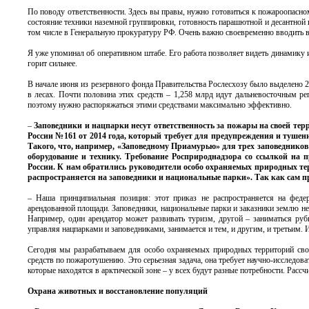
По поводу ответственности. Здесь вы правы, нужно готовиться к пожароопасно
состояние техники наземной группировки, готовность парашютной и десантной
том числе в Генеральную прокуратуру РФ. Очень важно своевременно вводить в
Я уже упоминал об оперативном штабе. Его работа позволяет видеть динамику и 
горит сильнее.
В начале июня из резервного фонда Правительства Рослесхозу было выделено 2
в лесах. Почти половина этих средств – 1,258 млрд идут дальневосточным ре
поэтому нужно распоряжаться этими средствами максимально эффективно.
–
Заповедники и нацпарки несут ответственность за пожары на своей те
России №161 от 2014 года, который требует для предупреждения и туше
Такого, что, например, «Заповедному Приамурью» для трех заповедников 
оборудование и технику. Требование Росприроднадзора со ссылкой на
России. К нам обратились руководители особо охраняемых природных те
распространяется на заповедники и национальные парки». Так как сам пр
– Наша принципиальная позиция: этот приказ не распространяется на феде
арендованной площади. Заповедники, национальные парки и заказники землю не 
Например, один арендатор может развивать туризм, другой – заниматься руб
управляя нацпарками и заповедниками, занимается и тем, и другим, и третьим.
Сегодня мы разрабатываем для особо охраняемых природных территорий свой 
средств по пожаротушению. Это серьезная задача, она требует научно-исследоват
которые находятся в арктической зоне – у всех будут разные потребности. Рассч
Охрана животных и восстановление популяций