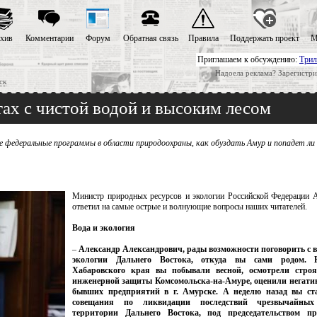
хив
Комментарии
Форум
Обратная связь
Правила
Поддержать проект
М
Приглашаем к обсуждению:
Трил
Надоела реклама? Зарегистри
ск
ах с чистой водой и высоким лесом
е федеральные программы в области природоохраны, как обуздать Амур и попадет ли 
Министр природных ресурсов и экологии Российской Федерации 
ответил на самые острые и волнующие вопросы наших читателей.
Вода и экология
–
Александр Александрович, рады возможности поговорить с в
экологии Дальнего Востока, откуда вы сами родом. 
Хабаровского края вы побывали весной, осмотрели стро
инженерной защиты Комсомольска-на-Амуре, оценили негатив
бывших предприятий в г. Амурске. А неделю назад вы ст
совещания по ликвидации последствий чрезвычайны
территории Дальнего Востока, под председательством пр