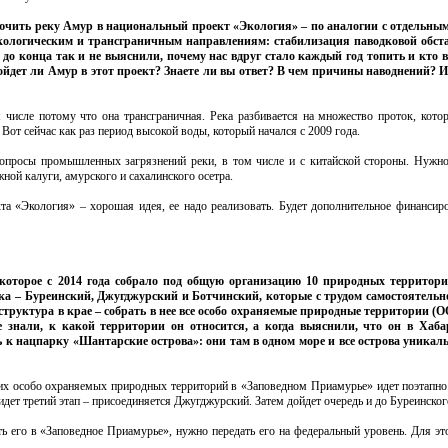
ючить реку Амур в национальный проект «Экология» – по аналогии с отдельны
экологическим и трансграничным направлениям: стабилизация паводковой обста
до конца так и не выяснили, почему нас вдруг стало каждый год топить и кто 
ойдет ли Амур в этот проект? Знаете ли вы ответ? В чем причины наводнений? И
числе потому что она трансграничная. Река разбивается на множество проток, кото
Вот сейчас как раз период высокой воды, который начался с 2009 года.
опросы промышленных загрязнений реки, в том числе и с китайской стороны. Нужно
ной калуги, амурского и сахалинского осетра.
 «Экология» – хорошая идея, ее надо реализовать. Будет дополнительное финансиро
 которое с 2014 года собрало под общую организацию 10 природных территори
ика – Буреинский, Джугджурский и Ботчинский, которые с трудом самостоятельн
структура в крае – собрать в нее все особо охраняемые природные территории (
 знали, к какой территории он относится, а когда выяснили, что он в Хаба
ь к нацпарку «Шантарские острова»: они там в одном море и все острова уникал
ких особо охраняемых природных территорий в «Заповедном Приамурье» идет поэтапно.
идет третий этап – присоединяется Джугджурский. Затем дойдет очередь и до Буреинског
ь его в «Заповедное Приамурье», нужно передать его на федеральный уровень. Для эт
.