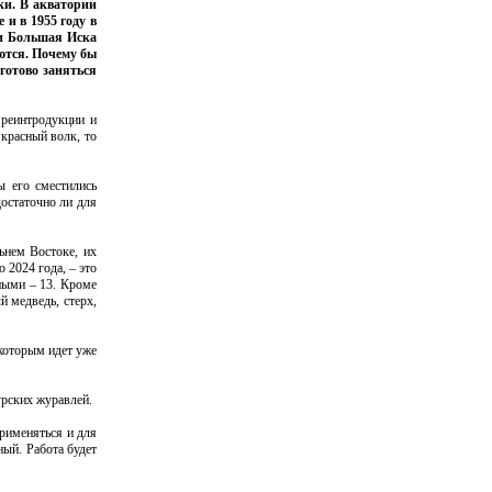
ки. В акватории
и в 1955 году в
ки Большая Иска
ются. Почему бы
готово заняться
 реинтродукции и
красный волк, то
ы его сместились
достаточно ли для
ьнем Востоке, их
 2024 года, – это
ными – 13. Кроме
й медведь, стерх,
которым идет уже
урских журавлей.
рименяться и для
ный. Работа будет