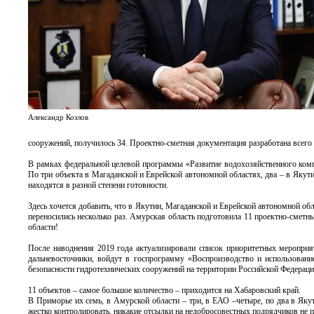
Александр Козлов
сооружений, получилось 34. Проектно-сметная документация разработана всего 
В рамках федеральной целевой программы «Развитие водохозяйственного комп
По три объекта в Магаданской и Еврейской автономной областях, два – в Яку
находятся в разной степени готовности.
Здесь хочется добавить, что в Якутии, Магаданской и Еврейской автономной об
переносились несколько раз. Амурская область подготовила 11 проектно-сметн
области!
После наводнения 2019 года актуализировали список приоритетных мероприя
дальневосточники, войдут в госпрограмму «Воспроизводство и использовани
безопасности гидротехнических сооружений на территории Российской Федераци
11 объектов – самое большое количество – приходится на Хабаровский край.
В Приморье их семь, в Амурской области – три, в ЕАО –четыре, по два в Яку
жестко контролировать, никакие отсылки на недобросовестных подрядчиков не п