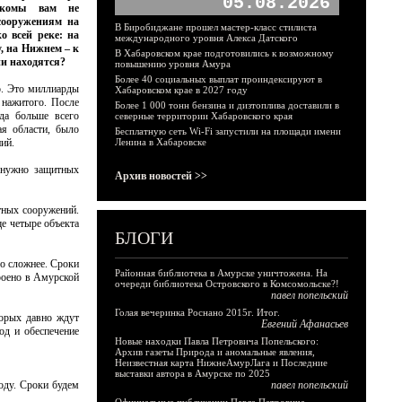
05.08.2026
акомы вам не
сооружениям на
В Биробиджане прошел мастер-класс стилиста
о всей реке: на
международного уровня Алекса Датского
, на Нижнем – к
В Хабаровском крае подготовились к возможному
ни находятся?
повышению уровня Амура
Более 40 социальных выплат проиндексируют в
о. Это миллиарды
Хабаровском крае в 2027 году
 нажитого. После
Более 1 000 тонн бензина и дизтоплива доставили в
да больше всего
северные территории Хабаровского края
ая области, было
Бесплатную сеть Wi-Fi запустили на площади имени
ий.
Ленина в Хабаровске
м нужно защитных
Архив новостей >>
тных сооружений.
е четыре объекта
БЛОГИ
го сложнее. Сроки
Районная библиотека в Амурске уничтожена. На
троено в Амурской
очереди библиотека Островского в Комсомольске?!
павел попельский
Голая вечеринка Роснано 2015г. Итог.
торых давно ждут
Евгений Афанасьев
од и обеспечение
Новые находки Павла Петровича Попельского:
Архив газеты Природа и аномальные явления,
Неизвестная карта НижнеАмурЛага и Последние
выставки автора в Амурске по 2025
оду. Сроки будем
павел попельский