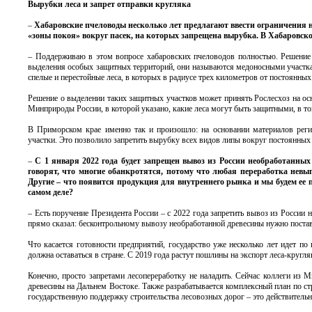
Вырубки леса и запрет отправки кругляка
–
Хабаровские пчеловоды несколько лет предлагают ввести ограничения 
«зоны покоя» вокруг пасек, на которых запрещена вырубка. В Хабаровск
– Поддерживаю в этом вопросе хабаровских пчеловодов полностью. Решение 
выделения особых защитных территорий, они называются медоносными участкам
спелые и перестойные леса, в которых в радиусе трех километров от постоянных
Решение о выделении таких защитных участков может принять Рослесхоз на ос
Минприроды России, в которой указано, какие леса могут быть защитными, в то
В Приморском крае именно так и произошло: на основании материалов реги
участки. Это позволило запретить вырубку всех видов липы вокруг постоянных 
–
С 1 января 2022 года будет запрещен вывоз из России необработанн
говорят, что многие обанкротятся, потому что любая переработка невыг
Другие – что появится продукция для внутреннего рынка и мы будем ее 
самом деле?
– Есть поручение Президента России – с 2022 года запретить вывоз из России
прямо сказал: бесконтрольному вывозу необработанной древесины нужно постав
Что касается готовности предприятий, государство уже несколько лет идет по
должна оставаться в стране. С 2019 года растут пошлины на экспорт леса-кругля
Конечно, просто запретами лесопереработку не наладить. Сейчас коллеги из
древесины на Дальнем Востоке. Также разрабатывается комплексный план по ст
государственную поддержку строительства лесовозных дорог – это действительн