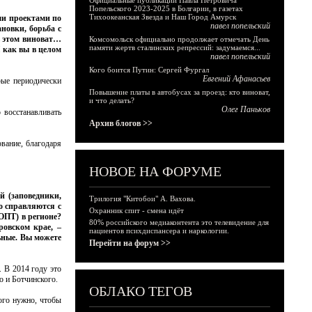
Официальные публикации Павла Петровича
Попельского 2023-2025 в Болгарии, в газетах
Тихоокеанская Звезда и Наш Город Амурск
ми проектами по
павел попельский
новки, борьба с
в этом виноват…
Комсомольск официально продолжает отмечать День
памяти жертв сталинских репрессий: задумаемся...
 как вы в целом
павел попельский
Кого боится Путин: Сергей Фургал
Евгений Афанасьев
рые периодически
Повышение платы в автобусах за проезд: кто виноват,
и что делать?
Олег Паньков
 восстанавливать
Архив блогов >>
вание, благодаря
НОВОЕ НА ФОРУМЕ
й (заповедники,
Трилогия "Китобои" А. Вахова.
о справляются с
Охранник спит - смена идёт
ООПТ) в регионе?
80% российского медиаконтента это телевидение для
ровском крае, –
пациентов психдиспансера и наркологии.
ьные. Вы можете
Перейти на форум >>
 В 2014 году это
о и Ботчинского.
ОБЛАКО ТЕГОВ
ого нужно, чтобы