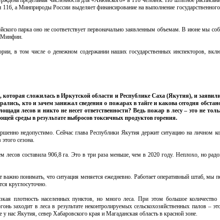
ерждена предельная численность для «Анюйского» в 116 человек. Но штатное расписан
 или 116, а Минприроды России выделяет финансирование на выполнение государственног
йского парка оно не соответствует первоначально заявленным объемам. В июне мы соб
в Минфин.
ории, в том числе о денежном содержании наших государственных инспекторов, вкл
 которая сложилась в Иркутской области и Республике Саха (Якутия), и заявили,
рались, кто и зачем занижал сведения о пожарах в тайге и какова сегодня обста
лощади лесов и никто не несет ответственности? Ведь пожар в лесу – это не то
ющей среды в результате выбросов токсичных продуктов горения.
ершенно недопустимо. Сейчас глава Республики Якутия держит ситуацию на личном ко
этого сезона.
лесов составила 906,8 га. Это в три раза меньше, чем в 2020 году. Неплохо, но радо
т важно понимать, что ситуация меняется ежедневно. Работает оперативный штаб, мы 
тся круглосуточно.
кая плотность населенных пунктов, но много леса. При этом большое количество
огонь заходит в леса в результате неконтролируемых сельскохозяйственных палов – эт
 у нас Якутия, север Хабаровского края и Магаданская область в красной зоне.