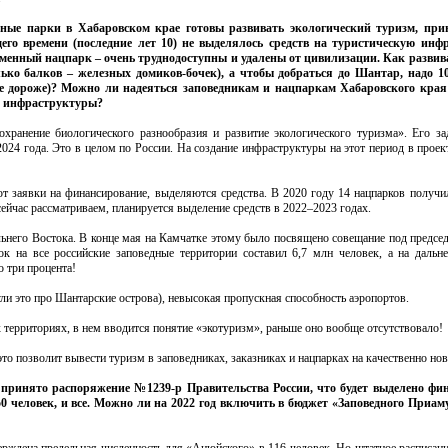
ные парки в Хабаровском крае готовы развивать экологический туризм, при
его времени (последние лет 10) не выделялось средств на туристическую инф
менный нацпарк – очень труднодоступны и удалены от цивилизации. Как развива
ько балков – железных домиков-бочек), а чтобы добраться до Шантар, надо 10
 еще дороже)? Можно ли надеяться заповедникам и нацпаркам Хабаровского края
й инфраструктуры?
хранение биологического разнообразия и развитие экологического туризма». Его за
024 года. Это в целом по России. На создание инфраструктуры на этот период в прое
заявки на финансирование, выделяются средства. В 2020 году 14 нацпарков получил
сейчас рассматриваем, планируется выделение средств в 2022–2023 годах.
ьнего Востока. В конце мая на Камчатке этому было посвящено совещание под председ
на все российские заповедные территории составил 6,7 млн человек, а на дальн
 три процента!
ули это про Шантарские острова), невысокая пропускная способность аэропортов.
территориях, в нем вводится понятие «экотуризм», раньше оно вообще отсутствовало!
это позволит вывести туризм в заповедниках, заказниках и нацпарках на качественно но
принято распоряжение №1239-р Правительства России, что будет выделено фи
0 человек, и все. Можно ли на 2022 год включить в бюджет «Заповедного Приаму