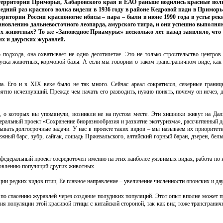
 территории Приморья, Хабаровского края и ЕАО раньше водились красные вол
ний раз красного волка видели в 1936 году в районе Кедровой пади в Приморье 
ритории России красноногие ибисы – пара – были в июне 1990 года в устье ре
тановлению дальневосточного леопарда, амурского тигра, и они успешно выполня
 животных? То же «Заповедное Приамурье» несколько лет назад заявляло, что 
их и даурских журавлей.
подхода, она охватывает не одно десятилетие. Это не только строительство центров
пуска животных, кормовой базы. А если мы говорим о таком трансграничном виде, как 
а. Его и в XIX веке было не так много. Сейчас ареал сократился, северные границ
ятно исчезнувший. Прежде чем начать его разводить, нужно понять, почему он исчез, 
, о которых вы упомянули, возникли не на пустом месте. Эти хищники живут на Дал
еральный проект «Сохранение биоразнообразия и развитие экотуризма», рассчитанный до
ывать долгосрочные задачи. У нас в проекте таких видов – мы называем их приоритет
ежный барс, зубр, сайгак, лошадь Пржевальского, алтайский горный баран, дзерен, белы
деральный проект сосредоточен именно на этих наиболее уязвимых видах, работа по 
ановлению популяций других животных.
ции редких видов птиц. Ее главное направление – увеличение численности японских и да
 по спасению журавлей через создание полудиких популяций. Этот опыт вполне может п
 популяции этой красивой птицы с китайской стороной, так как вид тоже трансгранич