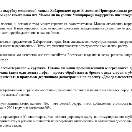
на вырубку медоносной липы в Хабаровском крае. В соседнем Приморье нашли ре
ом крае такого пока нет. Можно ли на уровне Минприроды поддержать пчеловодо
простое, и регион с этим может справиться самостоятельно. Можно ограничить выру
и леса. К ним относятся приспевающие (древостой, замедливший свой рост, но не дост
 пасек преобладают липа и акация белая.
новании предложения Хабаровского края. Есть специальная лесоустроительная инструкц
м числе и медоносными. Затем эти участки вносятся в государственный лесной реестр.
онального министерства лесного хозяйства Рослесхоз выделил в лесах региона защ
пасек.
ых лесоматериалов – кругляка. Готовы ли наши промышленники к переработке 
одна (даже если делать лафет – просто обрабатывать бревно с двух сторон и уб
применять в программе деревянного домостроения по проекту «Дом дальневосточ
 необработанной и грубо обработанной древесины хвойных и ценных лиственных пород. 
ить жесткий заслон.
 пути защиты своих активов. Лес – это ценный ресурс, и вся добавленная стоимость п
ка, в 2021 году они составили 80%.
 Минпромторга и Минвостокразвития готовят дорожную карту по стимулированию глуб
роительству в регионе мощностей по переработке низкосортной и балансовой древесины
о очень важно.