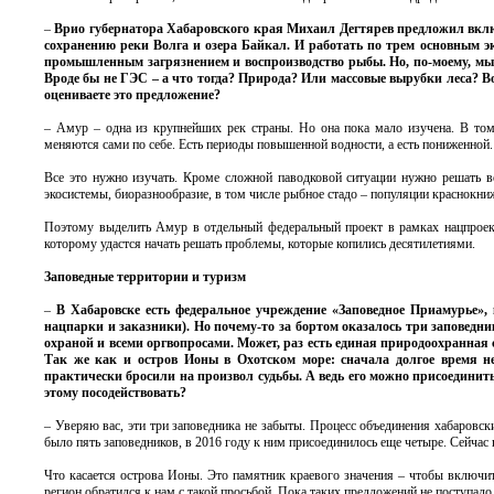
–
Врио губернатора Хабаровского края Михаил Дегтярев предложил вкл
сохранению реки Волга и озера Байкал. И работать по трем основным 
промышленным загрязнением и воспроизводство рыбы. Но, по-моему, мы 
Вроде бы не ГЭС – а что тогда? Природа? Или массовые вырубки леса? В
оцениваете это предложение?
– Амур – одна из крупнейших рек страны. Но она пока мало изучена. В том 
меняются сами по себе. Есть периоды повышенной водности, а есть пониженной. 
Все это нужно изучать. Кроме сложной паводковой ситуации нужно решать в
экосистемы, биоразнообразие, в том числе рыбное стадо – популяции краснокниж
Поэтому выделить Амур в отдельный федеральный проект в рамках нацпроекта
которому удастся начать решать проблемы, которые копились десятилетиями.
Заповедные территории и туризм
–
В Хабаровске есть федеральное учреждение «Заповедное Приамурье»,
нацпарки и заказники). Но почему-то за бортом оказалось три заповедн
охраной и всеми оргвопросами. Может, раз есть единая природоохранная 
Так же как и остров Ионы в Охотском море: сначала долгое время не
практически бросили на произвол судьбы. А ведь его можно присоединит
этому посодействовать?
– Уверяю вас, эти три заповедника не забыты. Процесс объединения хабаровс
было пять заповедников, в 2016 году к ним присоединилось еще четыре. Сейчас 
Что касается острова Ионы. Это памятник краевого значения – чтобы включит
регион обратился к нам с такой просьбой. Пока таких предложений не поступало