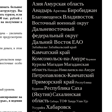
Азия
Амурская область
нимать большое
Биробиджан
Анадырь
Арктика
раструктуру. Вы
ть туризм, если
Владивосток
Благовещенск
0 тыс. рублей с
Восточный военный округ
 на получение в
Дальневосточный
дача – увеличить
федеральный округ
кте предусмотрено
Дальний Восток
ЕАО
Забайкалье
Забайкальский край
и деньги, в этом
Камчатский край
Комсомольск-на-Амуре
ательством вице-
Корякия
евосточные особо
Магадан
Магаданская
Курилы
область
Николаевск-на-Амуре
Находка
Петропавловск-Камчатский
Приморский край
Республика
Республика Саха
Бурятия
вый уровень.
(Якутия)
Сахалинская
нансирование на
область
рья», в ведении
ТОФ
Тында
Улан-Удэ
Сибирь
Хабаровск
Уссурийск