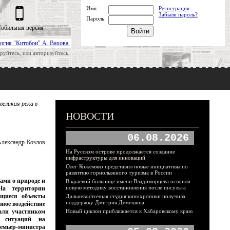
Имя:
Регистрация
Забыли пароль?
Пароль:
обильная версия
огия "Китобои" А. Вахова.
руйтесь, или авторизуйтесь.
великая река в
НОВОСТИ
06.08.2026
Александр Козлов
На Русском острове продолжается создание
инфраструктуры для инноваций
Олег Кожемяко представил новые инициативы по
развитию горнолыжного туризма в России
ами о природе и
В краевой больнице имени Владимирцева освоили
новую методику восстановления после инсульта
На территории
ящиеся объекты
Дальневосточная студия кинохроники получила
поддержку Дмитрия Демешина
ное воздействие
али участником
Новый циклон приближается к Хабаровскому краю
х ситуаций на
емьер-министра