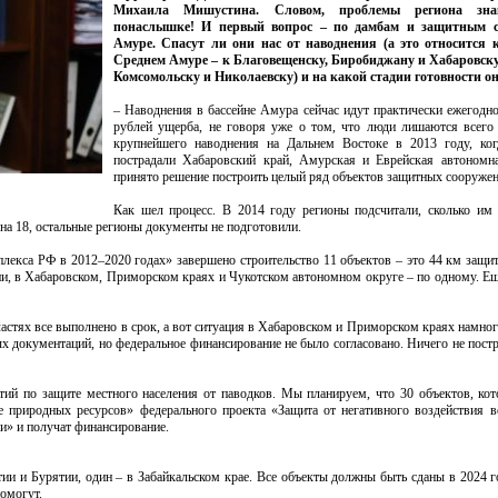
Михаила Мишустина. Словом, проблемы региона зн
понаслышке! И первый вопрос – по дамбам и защитным 
Амуре. Спасут ли они нас от наводнения (а это относится к
Среднем Амуре – к Благовещенску, Биробиджану и Хабаровску
Комсомольску и Николаевску) и на какой стадии готовности о
– Наводнения в бассейне Амура сейчас идут практически ежегодн
рублей ущерба, не говоря уже о том, что люди лишаются всего
крупнейшего наводнения на Дальнем Востоке в 2013 году, ког
пострадали Хабаровский край, Амурская и Еврейская автономн
принято решение построить целый ряд объектов защитных сооружен
Как шел процесс. В 2014 году регионы подсчитали, сколько и
на 18, остальные регионы документы не подготовили.
лекса РФ в 2012–2020 годах» завершено строительство 11 объектов – это 44 км защи
тии, в Хабаровском, Приморском краях и Чукотском автономном округе – по одному. Ещ
ластях все выполнено в срок, а вот ситуация в Хабаровском и Приморском краях намно
ых документаций, но федеральное финансирование не было согласовано. Ничего не пос
тий по защите местного населения от паводков. Мы планируем, что 30 объектов, ко
е природных ресурсов» федерального проекта «Защита от негативного воздействия в
и» и получат финансирование.
тии и Бурятии, один – в Забайкальском крае. Все объекты должны быть сданы в 2024 г
омогут.