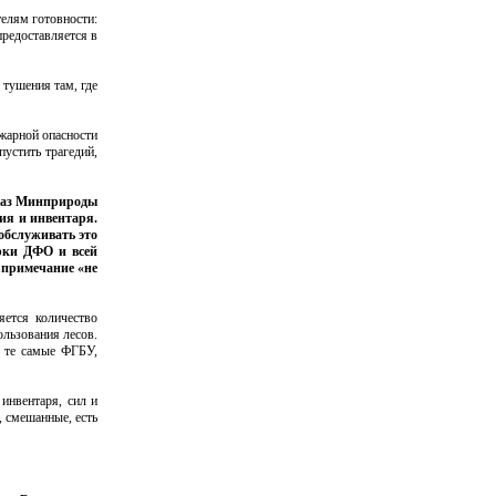
телям готовности:
редоставляется в
 тушения там, где
ожарной опасности
устить трагедий,
иказ Минприроды
ия и инвентаря.
 обслуживать это
арки ДФО и всей
 примечание «не
яется количество
ользования лесов.
, те самые ФГБУ,
инвентаря, сил и
, смешанные, есть