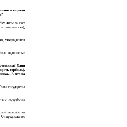
шение и создали
в?
бку липы за счет
игший спелости),
ия, утвержденная
итные медоносные
древесины? Одни
ирать горбыль).
ника». А что на
Глава государства
о его переработке
окой переработки
. Он предполагает