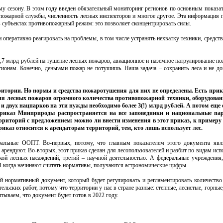
му сезону. В этом году введен обязательный мониторинг регионов по основным показа
 пожарной службы, численность лесных инспекторов и многое другое. Эта информация п
 субъектах противопожарный режим: это позволяет сконцентрировать силы.
оперативно реагировать на проблемы, в том числе устранять нехватку техники, средств
,7 млрд рублей на тушение лесных пожаров, авиационное и наземное патрулирование п
гионам. Конечно, деньгами пожар не потушишь. Наша задача – сохранить леса и не доп
рритории. Но нормы и средства пожаротушения для них не определены. Есть пр
ния лесных пожаров огромного количества противопожарной техники, оборудован
и двух нацпарков на эти нужды необходимо более 3(!) млрд рублей. А потом еще
 приказ Минприроды распространяется на все заповедники и национальные п
рриторий с предложением: можно ли внести изменения в этот приказ, к примеру
иказ относится к арендаторам территорий, тем, кто лишь использует лес.
ральные ООПТ. Во-первых, потому, что главным показателем этого документа явл
арендуют. Во-вторых, этот приказ сделан для лесопользователей и разбит по видам исп
кой лесных насаждений, третий – научной деятельностью. А федеральные учреждения
 И когда начинают считать нормативы, получаются астрономические цифры.
нормативный документ, который будет регулировать и регламентировать количество 
ельских работ, потому что территории у нас в стране разные: степные, лесистые, горные
итываем, что документ будет готов в 2022 году.