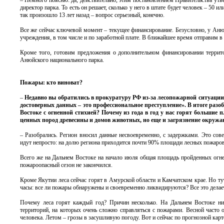
– Немного поясню: да, действительно, этим постановлением Правительства утв
директор парка. То есть он решает, сколько у него в штате будет человек – 50
так произошло 13 лет назад – вопрос серьезный, конечно.
Все же сейчас ключевой момент – текущее финансирование. Безусловно, у Аню
учреждения, в том числе и по заработной плате. В ближайшее время отправим 
Кроме того, готовим предложения о дополнительном финансировании террит
Анюйского национального парка.
Пожары: кто виноват?
–
Недавно вы обратились в прокуратуру РФ из-за лесопожарной ситуации,
достоверных данных – это профессиональное преступление». В итоге разоб
Востоке с огненной стихией? Почему из года в год у нас горят большие п
ценных пород древесины и домов животных, но еще и загрязнение окружа
– Разобрались. Регион вносил данные несвоевременно, с задержками. Это сов
идут непросто: на долю региона приходится почти 90% площади лесных пожаров 
Всего же на Дальнем Востоке на начало июля общая площадь пройденных огнем 
пожароопасный сезон не закончился.
Кроме Якутии леса сейчас горят в Амурской области и Камчатском крае. Но ту
часы: все ли пожары обнаружены и своевременно ликвидируются? Все это делае
Почему леса горят каждый год? Причин несколько. На Дальнем Востоке низ
территорий, на которых очень сложно справляться с пожарами. Весной часто 
человека. Летом – грозы в засушливую погоду. Вот и сейчас по прогнозной карте