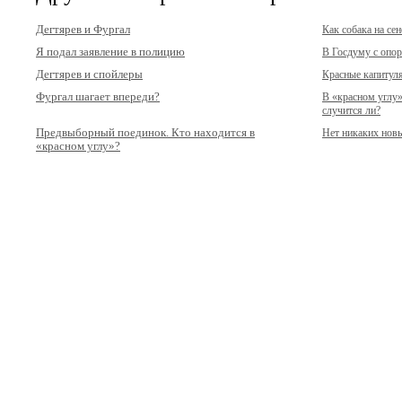
Дегтярев и Фургал
Как собака на сен
Я подал заявление в полицию
В Госдуму с опор
Дегтярев и спойлеры
Красные капитул
Фургал шагает впереди?
В «красном углу»
случится ли?
Предвыборный поединок. Кто находится в
Нет никаких нов
«красном углу»?