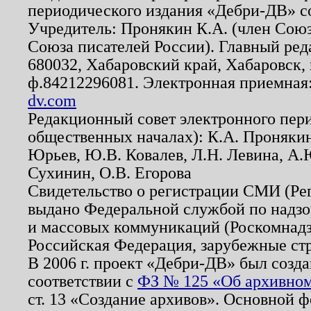
периодического издания «Дебри-ДВ» с
Учредитель: Пронякин К.А. (член Союз
Союза писателей России). Главный ред
680032, Хабаровский край, Хабаровск, п
ф.84212296081. Электронная приемная
dv.com
Редакционный совет электронного пер
общественных началах): К.А. Проняки
Юрьев, Ю.В. Ковалев, Л.Н. Левина, А.
Сухинин, О.В. Егорова
Свидетельство о регистрации СМИ (Р
выдано Федеральной службой по надзо
и массовых коммуникаций (Роскомнадзо
Российская Федерация, зарубежные ст
В 2006 г. проект «Дебри-ДВ» был созда
соответствии с
ФЗ № 125 «Об архивном
ст. 13 «Создание архивов». Основной ф