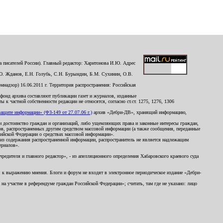
 писателей России). Главный редактор: Харитонова И.Ю. Адрес
Ю. Жданов, Е.Н. Голубь, С.Н. Бурындин, Б.М. Сухинин, О.В.
надзор) 16.06.2011 г. Территория распространения: Российская
й фонд архива составляют публикации газет и журналов, изданные
к частной собственности редакции не относятся, согласно ст.ст. 1275, 1276, 1306
щите информации» (ФЗ-149 от 27.07.06 г.)
архив «Дебри-ДВ», хранящий информацию,
ь и достоинство граждан и организаций, либо ущемляющих права и законные интересы граждан,
ов, распространенных другим средством массовой информации (а также сообщения, переданные
сийской Федерации о средствах массовой информации».
из содержания распространенной информации, распространитель не является надлежащим
ериалов».
редителя и главного редактор», - из апелляционного определения Хабаровского краевого суда
ны к выражению мнения. Блоги и форум не входят в электронное периодическое издание «Дебри-
а участие в референдуме граждан Российской Федерации»; считать, там где не указано: лицо