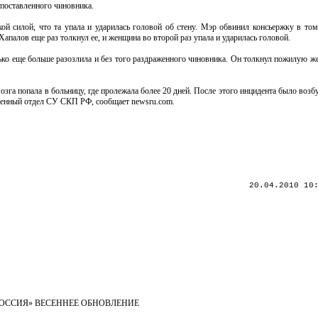
опоставленного чиновника.
ой силой, что та упала и ударилась головой об стену. Мэр обвинил консьержку в том,
Хапалов еще раз толкнул ее, и женщина во второй раз упала и ударилась головой.
ько еще больше разозлила и без того раздраженного чиновника. Он толкнул пожилую же
зга попала в больницу, где пролежала более 20 дней. После этого инцидента было воз
твенный отдел СУ СКП РФ, сообщает newsru.com.
20.04.2010 10
ОССИЯ» ВЕСЕННЕЕ ОБНОВЛЕНИЕ