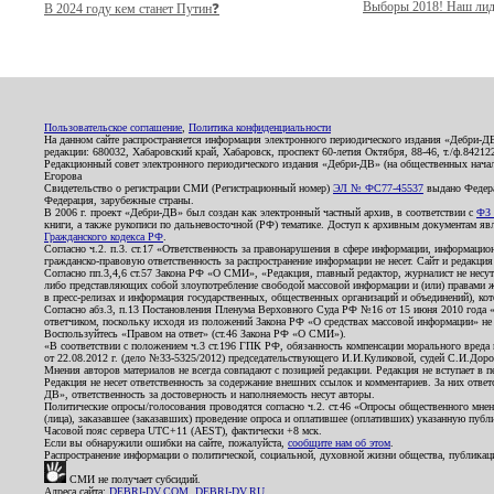
Выборы 2018! Наш лид
В 2024 году кем станет Путин❓
Пользовательское соглашение
,
Политика конфиденциальности
На данном сайте распространяется информация электронного периодического издания «Дебри-Д
редакции: 680032, Хабаровский край, Хабаровск, проспект 60-летия Октября, 88-46, т./ф.8421
Редакционный совет электронного периодического издания «Дебри-ДВ» (на общественных нач
Егорова
Свидетельство о регистрации СМИ (Регистрационный номер)
ЭЛ № ФС77-45537
выдано Федера
Федерация, зарубежные страны.
В 2006 г. проект «Дебри-ДВ» был создан как электронный частный архив, в соответствии с
ФЗ 
книги, а также рукописи по дальневосточной (РФ) тематике. Доступ к архивным документам явля
Гражданского кодекса РФ
.
Согласно ч.2. п.3. ст.17 «Ответственность за правонарушения в сфере информации, информац
гражданско-правовую ответственность за распространение информации не несет. Сайт и редакци
Согласно пп.3,4,6 ст.57 Закона РФ «О СМИ», «Редакция, главный редактор, журналист не несут
либо представляющих собой злоупотребление свободой массовой информации и (или) правами ж
в пресс-релизах и информация государственных, общественных организаций и объединений), кот
Согласно абз.3, п.13 Постановления Пленума Верховного Суда РФ №16 от 15 июня 2010 года 
ответчиком, поскольку исходя из положений Закона РФ «О средствах массовой информации» не 
Воспользуйтесь «Правом на ответ» (ст.46 Закона РФ «О СМИ»).
«В соответствии с положением ч.3 ст.196 ГПК РФ, обязанность компенсации морального вреда п
от 22.08.2012 г. (дело №33-5325/2012) председательствующего И.И.Куликовой, судей С.И.Дор
Мнения авторов материалов не всегда совпадают с позицией редакции. Редакция не вступает в п
Редакция не несет ответственность за содержание внешних ссылок и комментариев. За них отве
ДВ», ответственность за достоверность и наполняемость несут авторы.
Политические опросы/голосования проводятся согласно ч.2. ст.46 «Опросы общественного мнени
(лица), заказавшее (заказавших) проведение опроса и оплатившее (оплативших) указанную публик
Часовой пояс сервера UTC+11 (AEST), фактически +8 мск.
Если вы обнаружили ошибки на сайте, пожалуйста,
сообщите нам об этом
.
Распространение информации о политической, социальной, духовной жизни общества, публикац
СМИ не получает субсидий.
Адреса сайта:
DEBRI-DV.COM
,
DEBRI-DV.RU
.