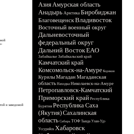
Азия
Амурская область
Биробиджан
Анадырь
Арктика
Владивосток
Благовещенск
Восточный военный округ
Дальневосточный
вной
федеральный округ
а»
Дальний Восток
ЕАО
Забайкалье
Забайкальский край
Камчатский край
Комсомольск-на-Амуре
Корякия
Магадан
Магаданская
Курилы
область
Николаевск-на-Амуре
Находка
Петропавловск-Камчатский
Приморский край
Республика
Республика Саха
етой и заведомой
Бурятия
(Якутия)
Сахалинская
область
ТОФ
Тында
Улан-Удэ
Сибирь
Хабаровск
Уссурийск