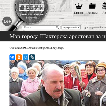
Главная
Разделы
Ар
расширенный пои
Мэр города Шахтерска арестован за
Она слишком медленно открывала ему дверь