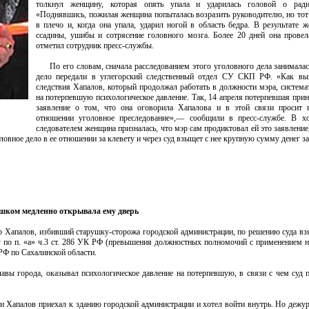
толкнул женщину, которая опять упала и ударилась головой о ради
«Поднявшись, пожилая женщина попыталась возразить руководителю, но тот 
в плечо и, когда она упала, ударил ногой в область бедра. В результате 
ссадины, ушибы и сотрясение головного мозга. Более 20 дней она прове
отметил сотрудник пресс-службы.
По его словам, сначала расследованием этого уголовного дела занимала
дело передали в углегорский следственный отдел СУ СКП РФ. «Как выя
следствия Хапалов, который продолжал работать в должности мэра, система
на потерпевшую психологическое давление. Так, 14 апреля потерпевшая прин
заявление о том, что она оговорила Хапалова и в этой связи просит п
отношении уголовное преследование»,— сообщили в пресс-службе. В хо
следователем женщина призналась, что мэр сам продиктовал ей это заявление,
головное дело в ее отношении за клевету и через суд взыщет с нее крупную сумму денег з
ишком медленно открывала ему дверь
 Хапалов, избивший старушку-сторожа городской администрации, по решению суда взя
по п. «а» ч.3 ст. 286 УК РФ (превышения должностных полномочий с применением на
РФ по Сахалинской области.
авы города, оказывал психологическое давление на потерпевшую, в связи с чем суд 
и Хапалов приехал к зданию городской администрации и хотел войти внутрь. Но дежур