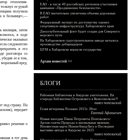
атор отопления.
ЕАО - в числе 40 российских регионов-участников
толкнул ее рукой
кампании «Продвижение безопасности»
женщина получила
В ЕАО значительно увеличены объемы дорожных
ла в больнице»,—
работ
Федеральный эксперт по достоинству оценил
спортивную инфраструктуру Хабаровского края
сь милиция, затем
Дноуглубительный флот будет создан для Северного
снилось, в ходе
морского пути
тически оказывал
На Хабаровском судостроительном заводе началось
есла следователю
производство дебаркадеров
рекратить в его
ЦУМ в Хабаровске вернули государству
де разговора со
 убедив ее в том,
Архив новостей >>
а моральный вред.
БЛОГИ
Районная библиотека в Амурске уничтожена. На
очереди библиотека Островского в Комсомольске?!
павел попельский
т под стражу. На
Голая вечеринка Роснано 2015г. Итог.
силия), передает
Евгений Афанасьев
Новые находки Павла Петровича Попельского:
Архив газеты Природа и аномальные явления,
принял решение о
Неизвестная карта НижнеАмурЛага и Последние
выставки автора в Амурске по 2025
павел попельский
ившая в тот день