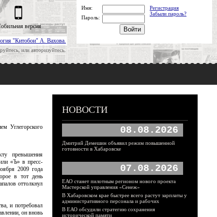
Имя:
Регистрация
Забыли пароль?
Пароль:
обильная версия
огия "Китобои" А. Вахова.
руйтесь, или авторизуйтесь.
НОВОСТИ
ем Углегорского
08.08.2026
Дмитрий Демешин объявил режим повышенной
готовности в Хабаровске
кту превышения
или «Ъ» в пресс-
07.08.2026
оября 2009 года
орое в тот день
ЕАО станет пилотным регионом нового проекта
апалов оттолкнул
Мастерской управления «Сенеж»
В Хабаровском крае быстрее всего растут зарплаты у
административного персонала и рабочих
ва, и потребовал
В ЕАО обсудили стратегию сохранения
авлении, он вновь
исторической памяти