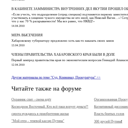
В КАБИНЕТЕ ЗАММИНИСТРА ВНУТРЕННИХ ДЕЛ ЯКУТИИ ПРОШЕЛ О
«Если учесть, что подразделение (отряд спецназа) подчиняется первому заместит
участвовать в хищении чужого имущества не кто иной, как Николай Вагин…»/ Сот
что у нас 70 % раскрываемости! Мы все равно, что НКВД!»
14.04.2010
МЕРА ВЫСЕЧЕНИЯ
Хабаровскому губернатору предложено хоть как-то наказать своих замов
13.04.2010
ЧЛЕНЫ ПРАВИТЕЛЬСТВА ХАБАРОВСКОГО КРАЯ БЫЛИ В ДОЛЕ
Первый зампред правительства края по экономическим вопросам Геннадий Апанасе
12.04.2010
Другие материалы по теме "Суд, Криминал, Прокуратура" >>
Читайте также на форуме
Охранник спит - смена идёт
Организованная Прок
Космодром Восточный. Кто всё-таки ворует деньги?!
Когнитивный диссонан
сирота нуждаюсь в приобретении жилья
Власть бритых голов
"Мой отец – теневой кассир Путина"
300 друзей Путина❗️