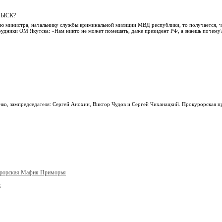
БЫСК?
елю министра, начальнику службы криминальной милиции МВД республики, то получается, ч
рудники ОМ Якутска: «Нам никто не может помешать, даже президент РФ, а знаешь почем
нко, зампредседателя: Сергей Анохин, Виктор Чудов и Сергей Чиханацкий. Прокурорская п
урорская Мафия Приморья
с