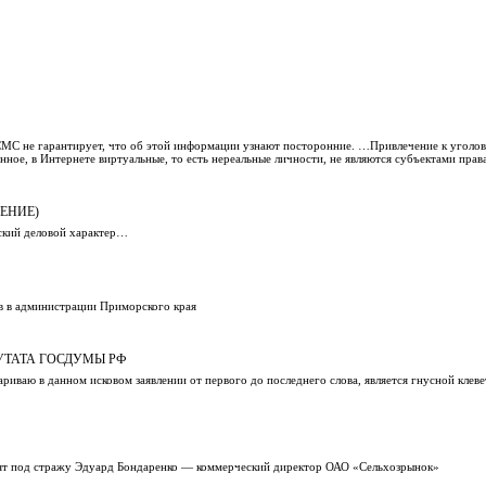
 СМС не гарантирует, что об этой информации узнают посторонние. …Привлечение к уголо
нное, в Интернете виртуальные, то есть нереальные личности, не являются субъектами прав
ЕНИЕ)
ский деловой характер…
 в администрации Приморского края
ПУТАТА ГОСДУМЫ РФ
риваю в данном исковом заявлении от первого до последнего слова, является гнусной клев
взят под стражу Эдуард Бондаренко — коммерческий директор ОАО «Сельхозрынок»