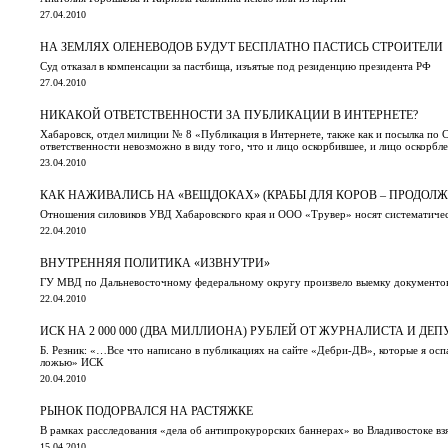
27.04.2010
НА ЗЕМЛЯХ ОЛЕНЕВОДОВ БУДУТ БЕСПЛАТНО ПАСТИСЬ СТРОИТЕЛИ
Суд отказал в компенсации за пастбища, изъятые под резиденцию президента РФ
27.04.2010
НИКАКОЙ ОТВЕТСТВЕННОСТИ ЗА ПУБЛИКАЦИИ В ИНТЕРНЕТЕ?
Хабаровск, отдел милиции № 8 «Публикация в Интернете, также как и посылка по
ответственности невозможно в виду того, что и лицо оскорбившее, и лицо оскорбле
23.04.2010
КАК НАЖИВАЛИСЬ НА «ВЕЩДОКАХ» (КРАБЫ ДЛЯ КОРОВ – ПРОДОЛЖ
Отношения силовиков УВД Хабаровского края и ООО «Трувер» носят систематиче
22.04.2010
ВНУТРЕННЯЯ ПОЛИТИКА «ИЗВНУТРИ»
ГУ МВД по Дальневосточному федеральному округу произвело выемку документов
22.04.2010
ИСК НА 2 000 000 (ДВА МИЛЛИОНА) РУБЛЕЙ ОТ ЖУРНАЛИСТА И ДЕ
Б. Резник: «…Все что написано в публикациях на сайте «Дебри-ДВ», которые я оспа
ложью» ИСК
20.04.2010
РЫНОК ПОДОРВАЛСЯ НА РАСТЯЖКЕ
В рамках расследования «дела об антипрокурорских баннерах» во Владивостоке 
15.04.2010