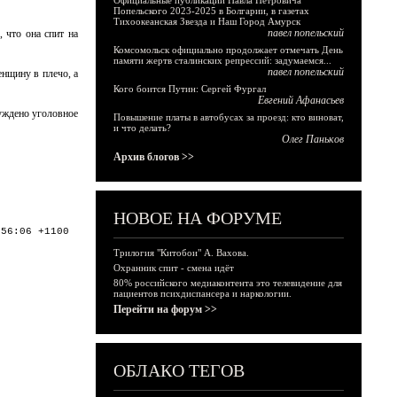
Официальные публикации Павла Петровича
Попельского 2023-2025 в Болгарии, в газетах
Тихоокеанская Звезда и Наш Город Амурск
павел попельский
 что она спит на
Комсомольск официально продолжает отмечать День
памяти жертв сталинских репрессий: задумаемся...
павел попельский
нщину в плечо, а
Кого боится Путин: Сергей Фургал
Евгений Афанасьев
буждено уголовное
Повышение платы в автобусах за проезд: кто виноват,
и что делать?
Олег Паньков
Архив блогов >>
НОВОЕ НА ФОРУМЕ
:56:06 +1100
Трилогия "Китобои" А. Вахова.
Охранник спит - смена идёт
80% российского медиаконтента это телевидение для
пациентов психдиспансера и наркологии.
Перейти на форум >>
ОБЛАКО ТЕГОВ