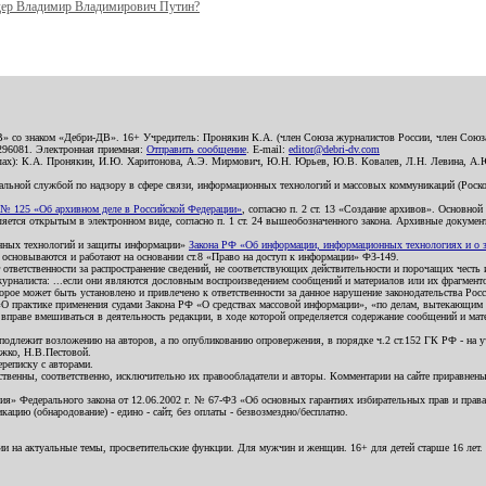
ер Владимир Владимирович Путин?
В» со знаком «Дебри-ДВ». 16+ Учредитель: Пронякин К.А. (член Союза журналистов России, член Союза
2296081. Электронная приемная:
Отправить сообщение
. E-mail:
editor@debri-dv.com
алах): К.А. Пронякин, И.Ю. Харитонова, А.Э. Мирмович, Ю.Н. Юрьев, Ю.В. Ковалев, Л.Н. Левина, А.
льной службой по надзору в сфере связи, информационных технологий и массовых коммуникаций (Роском
№ 125 «Об архивном деле в Российской Федерации»
, согласно п. 2 ст. 13 «Создание архивов». Основно
ется открытым в электронном виде, согласно п. 1 ст. 24 вышеобозначенного закона. Архивные документы 
ионных технологий и защиты информации»
Закона РФ «Об информации, информационных технологиях и о за
я основываются и работают на основании ст.8 «Право на доступ к информации» ФЗ-149.
 ответственности за распространение сведений, не соответствующих действительности и порочащих чест
урналиста: ...если они являются дословным воспроизведением сообщений и материалов или их фрагмент
орое может быть установлено и привлечено к ответственности за данное нарушение законодательства Рос
«О практике применения судами Закона РФ «О средствах массовой информации», «по делам, вытекающим 
вправе вмешиваться в деятельность редакции, в ходе которой определяется содержание сообщений и мат
одлежит возложению на авторов, а по опубликованию опровержения, в порядке ч.2 ст.152 ГК РФ - на уч
ожко, Н.В.Пестовой.
ереписку с авторами.
тственны, соответственно, исключительно их правообладатели и авторы. Комментарии на сайте приравне
я» Федерального закона от 12.06.2002 г. № 67-ФЗ «Об основных гарантиях избирательных прав и права н
ацию (обнародование) - едино - сайт, без оплаты - безвозмездно/бесплатно.
ии на актуальные темы, просветительские функции. Для мужчин и женщин. 16+ для детей старше 16 лет.