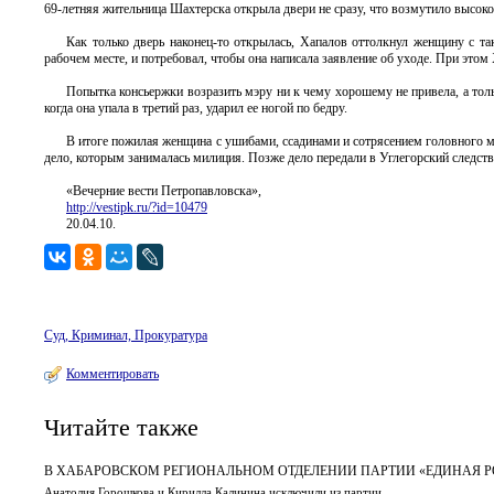
69-летняя жительница Шахтерска открыла двери не сразу, что возмутило высок
Как только дверь наконец-то открылась, Хапалов оттолкнул женщину с так
рабочем месте, и потребовал, чтобы она написала заявление об уходе. При этом 
Попытка консьержки возразить мэру ни к чему хорошему не привела, а тол
когда она упала в третий раз, ударил ее ногой по бедру.
В итоге пожилая женщина с ушибами, ссадинами и сотрясением головного мо
дело, которым занималась милиция. Позже дело передали в Углегорский следс
«Вечерние вести Петропавловска»,
http://vestipk.ru/?id=10479
20.04.10.
Суд, Криминал, Прокуратура
Комментировать
Читайте также
В ХАБАРОВСКОМ РЕГИОНАЛЬНОМ ОТДЕЛЕНИИ ПАРТИИ «ЕДИНАЯ Р
Анатолия Горошкова и Кирилла Калинина исключили из партии