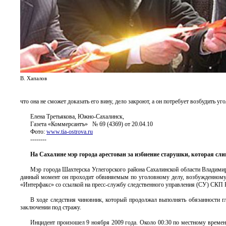
В. Хапалов
что она не сможет доказать его вину, дело закроют, а он потребует возбудить у
Елена Третьякова, Южно-Сахалинск,
Газета «Коммерсантъ» № 69 (4369) от 20.04.10
Фото:
www.tia-ostrova.ru
--------
На Сахалине мэр города арестован за избиение старушки, которая сл
Мэр города Шахтерска Углегорского района Сахалинской области Владимир
данный момент он проходит обвиняемым по уголовному делу, возбужденному 
«Интерфакс» со ссылкой на пресс-службу следственного управления (СУ) СКП 
В ходе следствия чиновник, который продолжал выполнять обязанности гл
заключении под стражу.
Инцидент произошел 9 ноября 2009 года. Около 00:30 по местному времен