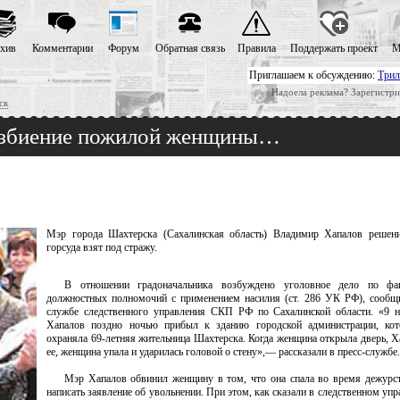
хив
Комментарии
Форум
Обратная связь
Правила
Поддержать проект
М
Приглашаем к обсуждению:
Трил
Надоела реклама? Зарегистри
ск
 избиение пожилой женщины…
Мэр города Шахтерска (Сахалинская область) Владимир Хапалов решени
горсуда взят под стражу.
В отношении градоначальника возбуждено уголовное дело по фа
должностных полномочий с применением насилия (ст. 286 УК РФ), сообщ
службе следственного управления СКП РФ по Сахалинской области. «9 н
Хапалов поздно ночью прибыл к зданию городской администрации, кот
охраняла 69-летняя жительница Шахтерска. Когда женщина открыла дверь, Х
ее, женщина упала и ударилась головой о стену»,— рассказали в пресс-службе.
Мэр Хапалов обвинил женщину в том, что она спала во время дежурст
написать заявление об увольнении. При этом, как сказали в следственном упр