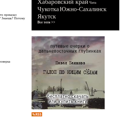
Хабаровский край
Чита
Чукотка
Южно-Сахалинск
то приказал
Якутск
у? Знаешь? Потому
Все теги >>
роверка