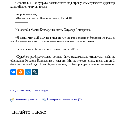
Сегодня в 11.00 супруга помещенного под стражу коммерческого директо
краевой прокуратуры и суда.
Егор Кузьмичев,
«Новая газета» во Владивостоке», 15.04.10
------------
Из жалобы Марии Бондаренко, жены Эдуарда Бондаренко:
«Я знаю, что мой муж не виновен. Он не раз заказывал баннеры по роду с
мной и моим мужем — мы не совершили никакого преступления».
Из заявления общественного движения «ТИГР»:
«Судебное разбирательство должно быть максимально открытым, дабы изб
обвинения Эдуарда Бондаренко в клевете. Мы не можем знать, писал ли он ба
беспристрастный суд. Но мы будем следить, чтобы прокуратура не использовала
Суд, Криминал, Прокуратура
Комментировать
Смотреть комментарии (2)
Читайте также