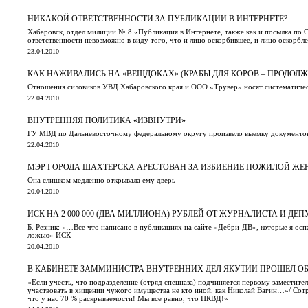
НИКАКОЙ ОТВЕТСТВЕННОСТИ ЗА ПУБЛИКАЦИИ В ИНТЕРНЕТЕ?
Хабаровск, отдел милиции № 8 «Публикация в Интернете, также как и посылка по
ответственности невозможно в виду того, что и лицо оскорбившее, и лицо оскорбле
23.04.2010
КАК НАЖИВАЛИСЬ НА «ВЕЩДОКАХ» (КРАБЫ ДЛЯ КОРОВ – ПРОДОЛЖ
Отношения силовиков УВД Хабаровского края и ООО «Трувер» носят систематиче
22.04.2010
ВНУТРЕННЯЯ ПОЛИТИКА «ИЗВНУТРИ»
ГУ МВД по Дальневосточному федеральному округу произвело выемку документов
22.04.2010
МЭР ГОРОДА ШАХТЕРСКА АРЕСТОВАН ЗА ИЗБИЕНИЕ ПОЖИЛОЙ 
Она слишком медленно открывала ему дверь
20.04.2010
ИСК НА 2 000 000 (ДВА МИЛЛИОНА) РУБЛЕЙ ОТ ЖУРНАЛИСТА И ДЕ
Б. Резник: «…Все что написано в публикациях на сайте «Дебри-ДВ», которые я оспа
ложью» ИСК
20.04.2010
В КАБИНЕТЕ ЗАММИНИСТРА ВНУТРЕННИХ ДЕЛ ЯКУТИИ ПРОШЕЛ О
«Если учесть, что подразделение (отряд спецназа) подчиняется первому заместит
участвовать в хищении чужого имущества не кто иной, как Николай Вагин…»/ Сот
что у нас 70 % раскрываемости! Мы все равно, что НКВД!»