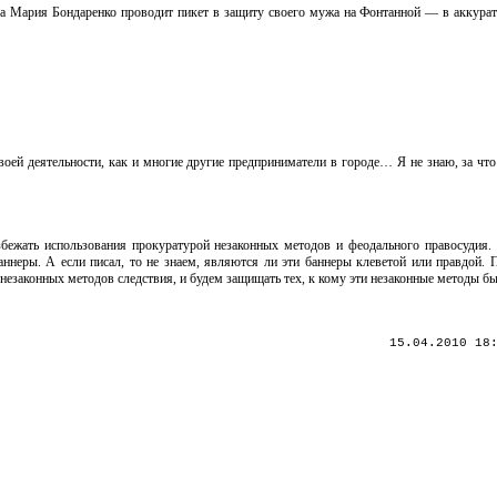
ра Мария Бондаренко проводит пикет в защиту своего мужа на Фонтанной — в аккурат
воей деятельности, как и многие другие предприниматели в городе… Я не знаю, за что
ежать использования прокуратурой незаконных методов и феодального правосудия. 
ннеры. А если писал, то не знаем, являются ли эти баннеры клеветой или правдой. П
 незаконных методов следствия, и будем защищать тех, к кому эти незаконные методы б
15.04.2010 18