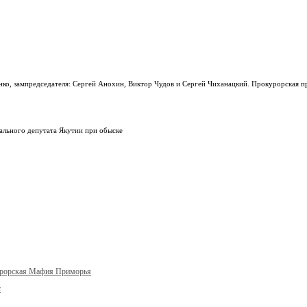
нко, зампредседателя: Сергей Анохин, Виктор Чудов и Сергей Чиханацкий. Прокурорская п
ального депутата Якутии при обыске
урорская Мафия Приморья
с