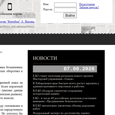
Имя:
Регистрация
Забыли пароль?
Пароль:
обильная версия
огия "Китобои" А. Вахова.
руйтесь, или авторизуйтесь.
к»
НОВОСТИ
тяжки безымянных
07.08.2026
ских оборотнях в
ЕАО станет пилотным регионом нового проекта
Мастерской управления «Сенеж»
ционной атаки на
В Хабаровском крае быстрее всего растут зарплаты у
 более вероятной
административного персонала и рабочих
 (именно данная
В ЕАО обсудили стратегию сохранения
исторической памяти
ченским рынком).
то нонсенс.
ЕАО - в числе 40 российских регионов-участников
кампании «Продвижение безопасности»
жду силовиками и
В ЕАО значительно увеличены объемы дорожных
работ
али определенную
Федеральный эксперт по достоинству оценил
— Не хотелось бы