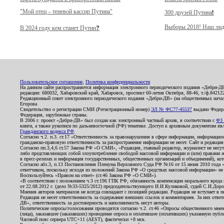
"Мой отец – теневой кассир Путина"
300 друзей Путина❗️
Выборы 2018! Наш лид
В 2024 году кем станет Путин❓
Пользовательское соглашение
,
Политика конфиденциальности
На данном сайте распространяется информация электронного периодического издания «Дебри-Д
редакции: 680032, Хабаровский край, Хабаровск, проспект 60-летия Октября, 88-46, т./ф.8421
Редакционный совет электронного периодического издания «Дебри-ДВ» (на общественных нач
Егорова
Свидетельство о регистрации СМИ (Регистрационный номер)
ЭЛ № ФС77-45537
выдано Федера
Федерация, зарубежные страны.
В 2006 г. проект «Дебри-ДВ» был создан как электронный частный архив, в соответствии с
ФЗ 
книги, а также рукописи по дальневосточной (РФ) тематике. Доступ к архивным документам явля
Гражданского кодекса РФ
.
Согласно ч.2. п.3. ст.17 «Ответственность за правонарушения в сфере информации, информац
гражданско-правовую ответственность за распространение информации не несет. Сайт и редакци
Согласно пп.3,4,6 ст.57 Закона РФ «О СМИ», «Редакция, главный редактор, журналист не несут
либо представляющих собой злоупотребление свободой массовой информации и (или) правами ж
в пресс-релизах и информация государственных, общественных организаций и объединений), кот
Согласно абз.3, п.13 Постановления Пленума Верховного Суда РФ №16 от 15 июня 2010 года 
ответчиком, поскольку исходя из положений Закона РФ «О средствах массовой информации» не 
Воспользуйтесь «Правом на ответ» (ст.46 Закона РФ «О СМИ»).
«В соответствии с положением ч.3 ст.196 ГПК РФ, обязанность компенсации морального вреда п
от 22.08.2012 г. (дело №33-5325/2012) председательствующего И.И.Куликовой, судей С.И.Дор
Мнения авторов материалов не всегда совпадают с позицией редакции. Редакция не вступает в п
Редакция не несет ответственность за содержание внешних ссылок и комментариев. За них отве
ДВ», ответственность за достоверность и наполняемость несут авторы.
Политические опросы/голосования проводятся согласно ч.2. ст.46 «Опросы общественного мнени
(лица), заказавшее (заказавших) проведение опроса и оплатившее (оплативших) указанную публик
Часовой пояс сервера UTC+11 (AEST), фактически +8 мск.