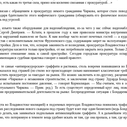
 есть какая-то третья сила, прямо или косвенно связанная с прокуратурой…»
язан с обращением в прокуратуру некоего гражданина Чиркова, которое стало пово
одаря бдительности этого мифического гражданина (обнаружить его физическое вопло
ь под угрозой.
изъято также оборудование для видеонаблюдения, из-за чего у нас сейчас видеонаб
 Сергей Дмитриев. — Кстати, в прошлом году к нам привозили министра внутренн
их нарушений выявлено не было. К нам вообще часто возят почетных гостей — а куда
тав с исполнительным листом Фрунзенского суда, содержащим запрет на эксплуатацию
ройки. Дело в том, что, оспорив законность ее возведения, прокуратура Владивостока 
куратуры касаются только пристройки, от нас потребовали закрыть весь рынок. Только 
меют отношение лишь к самой пристройке. Сегодня городская прокуратура оспари
 имеющаяся судебная практика говорит о нашей правоте».
и те самые «антипрокурорские» граффити и растяжки, столь вовремя появившиеся во 
казался под стражей (по стилю все происходящее сильно напоминает классические «рей
стить прокуратуре за «наезды» на рынок. Но можно заключить и по-другому, расцени
ение «Чиркова» о незаконном строительстве, и заключение под стражу Эдуарда Бонда
, мы испытываем постоянное давление, — говорит Кормилицын. — Мы считаем, что в о
туального Чиркова. — Прим. ред.). То есть существует определенный круг лиц, пож
и предпринимательской деятельности на рынке. Беспрецедентная ситуация с Бондаренк
рта во Владивостоке милицией) в подземных переходах Владивостока появились трафа
х расследования нового скандала под стражу будет взят еще один бизнесмен (ведь Бон
о делать, как заниматься подпольным антимилицейским граффити. А в дальнейшем эт
 что потерянную в темноте вещь удобнее искать не там, где она пропала, а там, где яр