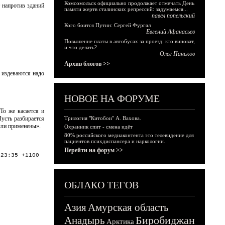
Комсомольск официально продолжает отмечать День
 напротив зданий
памяти жертв сталинских репрессий: задумаемся...
павел попельский
Кого боится Путин: Сергей Фургал
Евгений Афанасьев
Повышение платы в автобусах за проезд: кто виноват,
и что делать?
Олег Паньков
Архив блогов >>
 издеваются надо
НОВОЕ НА ФОРУМЕ
То же касается и
усть разбирается
Трилогия "Китобои" А. Вахова.
ыли применены».
Охранник спит - смена идёт
80% российского медиаконтента это телевидение для
пациентов психдиспансера и наркологии.
Перейти на форум >>
:23:35 +1100
ОБЛАКО ТЕГОВ
Азия
Амурская область
Биробиджан
Анадырь
Арктика