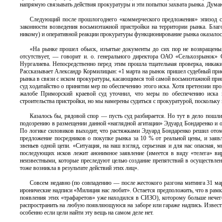
напрямую связывать действия прокуратуры и эти попытки захвата рынка. Думаю,
Следующий после прошлогоднего «коммерческого предложения» эпизод св
законности возведения восьмиэтажной пристройки на территории рынка. Благ
никому) и оперативной реакции прокуратуры функционирование рынка оказалос
«На рынке прошел обыск, изъятые документы до сих пор не возвращены, 
отсутствует, — говорит и. о. генерального директора ОАО «Сельхозрынок»
Нургалиева. Непосредственно перед этим прошла тщательная проверка, никак
Рассказывает Александр Кормилицын: «1 марта на рынок пришел судебный прис
рынка в связи с иском прокуратуры, касающимся той самой восьмиэтажной прист
суд ходатайство о принятии мер по обеспечению этого иска. Хотя претензии про
жалобе Приморский краевой суд уточнил, что меры по обеспечению иска и
строительства пристройки, но мы намерены судиться с прокуратурой, поскольку
Казалось бы, рядовой спор — пусть суд разбирается. Но тут в дело пошл
подозрению в размещении данной «наглядной агитации» Эдуард Бондаренко и о
По логике силовиков выходит, что растяжками Эдуард Бондаренко решил отом
предложение посредников о покупке рынка за 10 % от реальной цены, и заявл
звеньев одной цепи. «Ситуация, на наш взгляд, серьезная и для нас опасная
последующих исков лежит анонимное заявление (имеется в виду «телега» вир
неизвестными, которые преследуют целью создание препятствий в осуществлени
тоже возникла в результате действий этих лиц».
Совсем недавно (по совпадению — после жестокого разгона митинга 31 ма
иронические надписи «Милиция нас любит». Остается предположить, что в рамка
появления этих «трафаретов» уже находился в СИЗО), которому больше нечег
распространить на любую появляющуюся на заборе или гараже надпись. Известно,
особенно если цели найти эту вещь на самом деле нет.