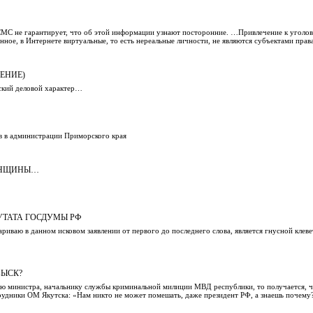
 СМС не гарантирует, что об этой информации узнают посторонние. …Привлечение к уголо
нное, в Интернете виртуальные, то есть нереальные личности, не являются субъектами прав
ЕНИЕ)
ский деловой характер…
 в администрации Приморского края
ЖЕНЩИНЫ…
ПУТАТА ГОСДУМЫ РФ
риваю в данном исковом заявлении от первого до последнего слова, является гнусной клев
БЫСК?
елю министра, начальнику службы криминальной милиции МВД республики, то получается, ч
рудники ОМ Якутска: «Нам никто не может помешать, даже президент РФ, а знаешь почем