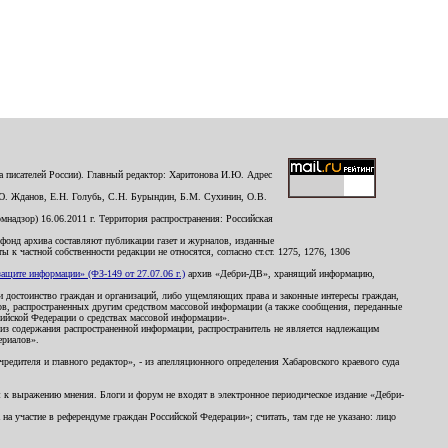
 писателей России). Главный редактор: Харитонова И.Ю. Адрес
Ю. Жданов, Е.Н. Голубь, С.Н. Бурындин, Б.М. Сухинин, О.В.
надзор) 16.06.2011 г. Территория распространения: Российская
й фонд архива составляют публикации газет и журналов, изданные
к частной собственности редакции не относятся, согласно ст.ст. 1275, 1276, 1306
щите информации» (ФЗ-149 от 27.07.06 г.)
архив «Дебри-ДВ», хранящий информацию,
ь и достоинство граждан и организаций, либо ущемляющих права и законные интересы граждан,
ов, распространенных другим средством массовой информации (а также сообщения, переданные
сийской Федерации о средствах массовой информации».
из содержания распространенной информации, распространитель не является надлежащим
ериалов».
редителя и главного редактор», - из апелляционного определения Хабаровского краевого суда
ны к выражению мнения. Блоги и форум не входят в электронное периодическое издание «Дебри-
а участие в референдуме граждан Российской Федерации»; считать, там где не указано: лицо