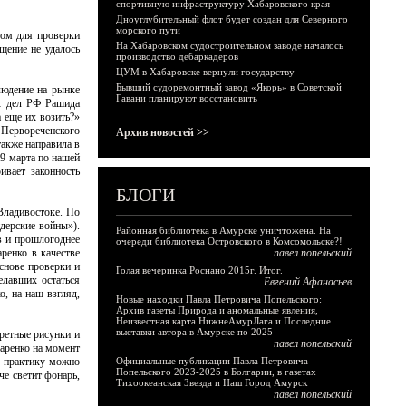
спортивную инфраструктуру Хабаровского края
Дноуглубительный флот будет создан для Северного
морского пути
дом для проверки
На Хабаровском судостроительном заводе началось
щение не удалось
производство дебаркадеров
ЦУМ в Хабаровске вернули государству
Бывший судоремонтный завод «Якорь» в Советской
людение на рынке
Гавани планируют восстановить
их дел РФ Рашида
 еще их возить?»
 Первореченского
Архив новостей >>
также направила в
29 марта по нашей
вает законность
БЛОГИ
Владивостоке. По
дерские войны»).
Районная библиотека в Амурске уничтожена. На
в и прошлогоднее
очереди библиотека Островского в Комсомольске?!
ренко в качестве
павел попельский
снове проверки и
Голая вечеринка Роснано 2015г. Итог.
елавших остаться
Евгений Афанасьев
о, на наш взгляд,
Новые находки Павла Петровича Попельского:
Архив газеты Природа и аномальные явления,
Неизвестная карта НижнеАмурЛага и Последние
выставки автора в Амурске по 2025
ретные рисунки и
павел попельский
даренко на момент
у практику можно
Официальные публикации Павла Петровича
Попельского 2023-2025 в Болгарии, в газетах
че светит фонарь,
Тихоокеанская Звезда и Наш Город Амурск
павел попельский