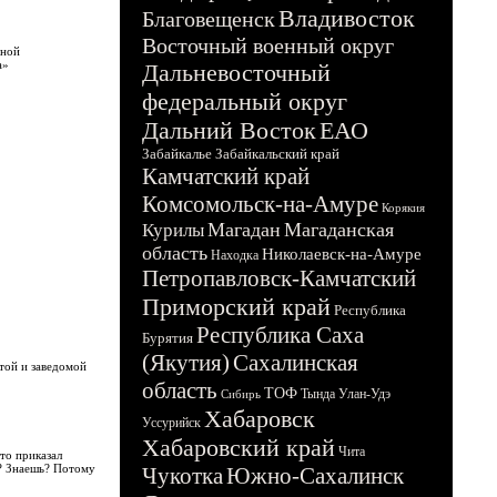
Владивосток
Благовещенск
Восточный военный округ
вной
а»
Дальневосточный
федеральный округ
Дальний Восток
ЕАО
Забайкалье
Забайкальский край
Камчатский край
Комсомольск-на-Амуре
Корякия
Магадан
Магаданская
Курилы
область
Николаевск-на-Амуре
Находка
Петропавловск-Камчатский
Приморский край
Республика
Республика Саха
Бурятия
(Якутия)
Сахалинская
етой и заведомой
область
ТОФ
Тында
Улан-Удэ
Сибирь
Хабаровск
Уссурийск
Хабаровский край
Чита
то приказал
у? Знаешь? Потому
Чукотка
Южно-Сахалинск