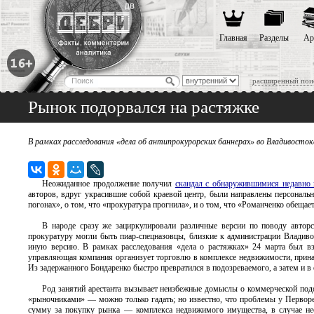
Главная
Разделы
Ар
расширенный пои
Рынок подорвался на растяжке
В рамках расследования «дела об антипрокурорских баннерах» во Владивост
Неожиданное продолжение получил
скандал с обнаружившимися недавно 
авторов, вдруг украсившие собой краевой центр, были направлены персонал
погонах», о том, что «прокуратура прогнила», и о том, что «Романченко обещает
В народе сразу же зациркулировали различные версии по поводу авторс
прокуратуру могли быть пиар-спецназовцы, близкие к администрации Владивос
иную версию. В рамках расследования «дела о растяжках» 24 марта был 
управляющая компания организует торговлю в комплексе недвижимости, прина
Из задержанного Бондаренко быстро превратился в подозреваемого, а затем и в
Род занятий арестанта вызывает неизбежные домыслы о коммерческой под
«рыночниками» — можно только гадать; но известно, что проблемы у Перворе
сумму за покупку рынка — комплекса недвижимого имущества, в случае не