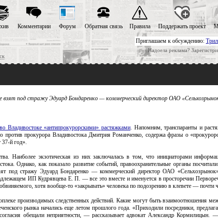
хив
Комментарии
Форум
Обратная связь
Правила
Поддержать проект
М
Приглашаем к обсуждению:
Трил
Надоела реклама? Зарегистри
ск
оке взят под стражу Эдуард Бондаренко — коммерческий директор ОАО «Сельхозрыно
во Владивостоке «антипрокурорскими» растяжками
. Напомним, транспаранты и рас
ьно против прокурора Владивостока Дмитрия Романченко, содержа фразы о «прокурор
 37-й год».
тва. Наиболее экзотическая из них заключалась в том, что инициаторами информа
тока. Однако, как показало развитие событий, правоохранительные органы посчитали
взят под стражу Эдуард Бондаренко — коммерческий директор ОАО «Сельхозрынок»
длежащем ИП Кудрявцева Е. П. — все это вместе и именуется в просторечии Перворе
 обвиняемого, хотя вообще-то «закрывать» человека по подозрению в клевете — почти ч
оплеке производимых следственных действий. Какие могут быть взаимоотношения ме
ченского рынка начались еще летом прошлого года. «Приходили посредники, предлаг
согласия обещали неприятности, — рассказывает адвокат Александр Кормилицын. 