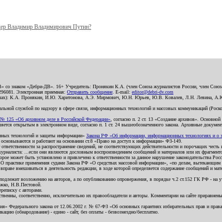
ер Владимир Владимирович Путин?
В» со знаком «Дебри-ДВ». 16+ Учредитель: Пронякин К.А. (член Союза журналистов России, член Союза
2296081. Электронная приемная:
Отправить сообщение
. E-mail:
editor@debri-dv.com
алах): К.А. Пронякин, И.Ю. Харитонова, А.Э. Мирмович, Ю.Н. Юрьев, Ю.В. Ковалев, Л.Н. Левина, А.
льной службой по надзору в сфере связи, информационных технологий и массовых коммуникаций (Роском
№ 125 «Об архивном деле в Российской Федерации»
, согласно п. 2 ст. 13 «Создание архивов». Основно
ется открытым в электронном виде, согласно п. 1 ст. 24 вышеобозначенного закона. Архивные документы 
ионных технологий и защиты информации»
Закона РФ «Об информации, информационных технологиях и о за
я основываются и работают на основании ст.8 «Право на доступ к информации» ФЗ-149.
 ответственности за распространение сведений, не соответствующих действительности и порочащих чест
урналиста: ...если они являются дословным воспроизведением сообщений и материалов или их фрагмент
орое может быть установлено и привлечено к ответственности за данное нарушение законодательства Рос
«О практике применения судами Закона РФ «О средствах массовой информации», «по делам, вытекающим 
вправе вмешиваться в деятельность редакции, в ходе которой определяется содержание сообщений и мат
одлежит возложению на авторов, а по опубликованию опровержения, в порядке ч.2 ст.152 ГК РФ - на уч
ожко, Н.В.Пестовой.
ереписку с авторами.
тственны, соответственно, исключительно их правообладатели и авторы. Комментарии на сайте приравне
я» Федерального закона от 12.06.2002 г. № 67-ФЗ «Об основных гарантиях избирательных прав и права н
ацию (обнародование) - едино - сайт, без оплаты - безвозмездно/бесплатно.