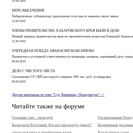
14.04.2010
МЕРА ВЫСЕЧЕНИЯ
Хабаровскому губернатору предложено хоть как-то наказать своих замов
13.04.2010
ЧЛЕНЫ ПРАВИТЕЛЬСТВА ХАБАРОВСКОГО КРАЯ БЫЛИ В ДОЛЕ
Первый зампред правительства края по экономическим вопросам Геннадий Апанасе
12.04.2010
ОЧЕРЕДНАЯ ПОБЕДА АФАНАСИЯ МАКСИМОВА
Привлечен к уголовной ответственности командир спецназа, оцепивший дачу сканд
09.04.2010
ДЕЛО С ЧИСТОГО ЛИСТА
Сахалинское СУ СКП расследует хищение 300 тыс. руб. из вещдоков
09.04.2010
Другие материалы по теме "Суд, Криминал, Прокуратура" >>
Читайте также на форуме
Охранник спит - смена идёт
Организованная Прок
Космодром Восточный. Кто всё-таки ворует деньги?!
Когнитивный диссонан
сирота нуждаюсь в приобретении жилья
Власть бритых голов