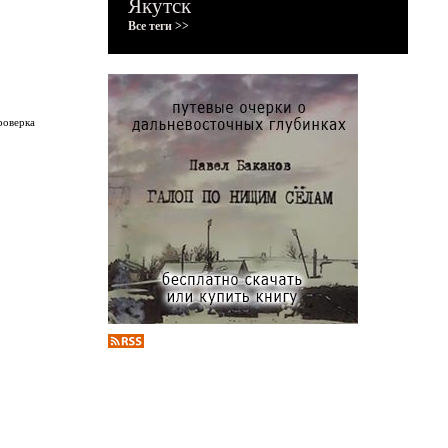
Якутск
Все теги >>
роверка