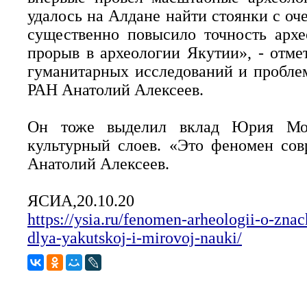
удалось на Алдане найти стоянки с оч
существенно повысило точность архе
прорыв в археологии Якутии», - отме
гуманитарных исследований и пробле
РАН Анатолий Алексеев.
Он тоже выделил вклад Юрия Моч
культурный слоев. «Это феномен сов
Анатолий Алексеев.
ЯСИА,20.10.20
https://ysia.ru/fenomen-arheologii-o-zna
dlya-yakutskoj-i-mirovoj-nauki/