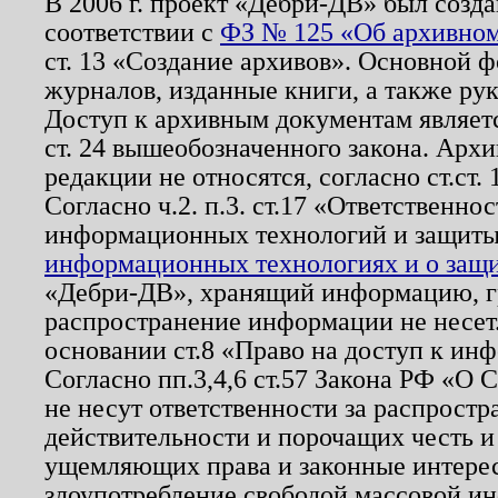
В 2006 г. проект «Дебри-ДВ» был созда
соответствии с
ФЗ № 125 «Об архивном
ст. 13 «Создание архивов». Основной ф
журналов, изданные книги, а также ру
Доступ к архивным документам являетс
ст. 24 вышеобозначенного закона. Арх
редакции не относятся, согласно ст.ст. 
Согласно ч.2. п.3. ст.17 «Ответственн
информационных технологий и защит
информационных технологиях и о защит
«Дебри-ДВ», хранящий информацию, гр
распространение информации не несет.
основании ст.8 «Право на доступ к ин
Согласно пп.3,4,6 ст.57 Закона РФ «О
не несут ответственности за распрост
действительности и порочащих честь и
ущемляющих права и законные интере
злоупотребление свободой массовой ин