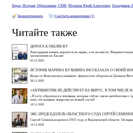
Наука, История, Образование, СМИ
,
Мочанов Юрий Алексеевич
,
Окладников А
Комментировать
Смотреть комментарии (1)
Читайте также
ДОРОГА К ОБЕЛИСКУ
Благодарная память держится на людях, а не на власти. Владивостокс
захоронения на Хасане
03.12.2020
ИСТОРИК МАРИНА КУЗЬМИНА РАССКАЗАЛА О СВОЕЙ НО
Когда-то Комсомольск называли «форпостом обороны на Дальнем Восток
28.11.2020
«АНТИБИОТИК НЕ ДЕЙСТВУЕТ НА ВИРУС, В ТОМ ЧИСЛЕ Н
«Я хочу обратиться к землякам, которые сейчас смели антибиотики с 
пить эти мощные лекарства на всякий случай
18.11.2020
ЭКС-ПРЕДСЕДАТЕЛЬ ОБЛАСТНОГО СУДА СЕРГЕЙ СЕМЕНО
Сергей Семенов родился в 1955 году, в Воронежской области. Он выро
14.11.2020