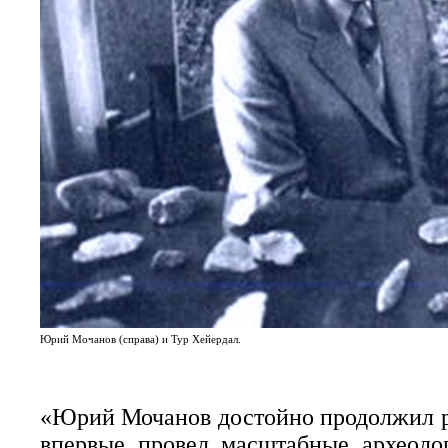
Юрий Мочанов (справа) и Тур Хейердал.
«Юрий Мочанов достойно продолжил р
впервые провел масштабные археоло