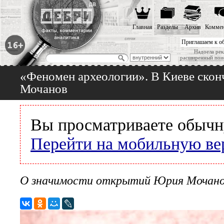
Главная
Разделы
Архив
Коммен
Приглашаем к о
Надоела рек
расширенный пои
«Феномен археологии». В Киеве скон
Мочанов
Вы просматриваете обычн
Перейти на мобильную ве
О значимости открытий Юрия Мочанова