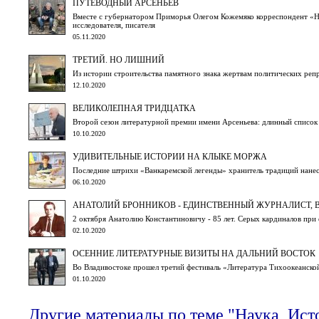
ПУТЕВОДНЫЙ АРСЕНЬЕВ
Вместе с губернатором Приморья Олегом Кожемяко корреспондент «Н
исследователя, писателя
05.11.2020
ТРЕТИЙ. НО ЛИШНИЙ
Из истории строительства памятного знака жертвам политических реп
12.10.2020
ВЕЛИКОЛЕПНАЯ ТРИДЦАТКА
Второй сезон литературной премии имени Арсеньева: длинный список 
10.10.2020
УДИВИТЕЛЬНЫЕ ИСТОРИИ НА КЛЫКЕ МОРЖА
Последние штрихи «Ванкаремской легенды» хранитель традиций нанесл
06.10.2020
АНАТОЛИЙ БРОННИКОВ - ЕДИНСТВЕННЫЙ ЖУРНАЛИСТ, 
2 октября Анатолию Константиновичу - 85 лет. Серых кардиналов при 
02.10.2020
ОСЕННИЕ ЛИТЕРАТУРНЫЕ ВИЗИТЫ НА ДАЛЬНИЙ ВОСТОК
Во Владивостоке прошел третий фестиваль «Литература Тихоокеанско
01.10.2020
Другие материалы по теме "Наука, Ис