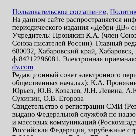
Пользовательское соглашение
,
Политик
На данном сайте распространяется ин
периодического издания «Дебри-ДВ» с
Учредитель: Пронякин К.А. (член Союз
Союза писателей России). Главный ред
680032, Хабаровский край, Хабаровск, п
ф.84212296081. Электронная приемная
dv.com
Редакционный совет электронного пер
общественных началах): К.А. Проняки
Юрьев, Ю.В. Ковалев, Л.Н. Левина, А.
Сухинин, О.В. Егорова
Свидетельство о регистрации СМИ (Р
выдано Федеральной службой по надзо
и массовых коммуникаций (Роскомнадзо
Российская Федерация, зарубежные ст