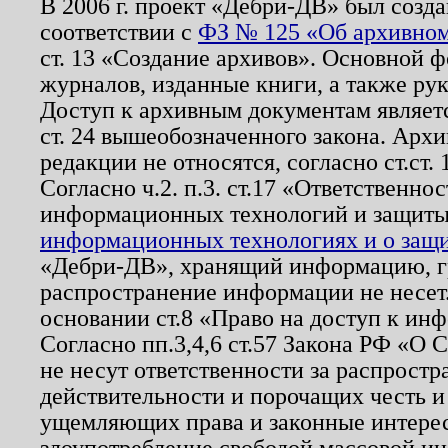
В 2006 г. проект «Дебри-ДВ» был созда
соответствии с
ФЗ № 125 «Об архивном
ст. 13 «Создание архивов». Основной ф
журналов, изданные книги, а также ру
Доступ к архивным документам являетс
ст. 24 вышеобозначенного закона. Арх
редакции не относятся, согласно ст.ст. 
Согласно ч.2. п.3. ст.17 «Ответственн
информационных технологий и защит
информационных технологиях и о защит
«Дебри-ДВ», хранящий информацию, гр
распространение информации не несет.
основании ст.8 «Право на доступ к ин
Согласно пп.3,4,6 ст.57 Закона РФ «О
не несут ответственности за распрост
действительности и порочащих честь и
ущемляющих права и законные интере
злоупотребление свободой массовой ин