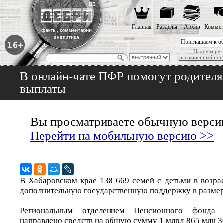
Главная
Разделы
Архив
Коммен
Приглашаем к о
Надоела рек
расширенный пои
В онлайн-чате ПФР помогут родителя
выплаты
Вы просматриваете обычную версию
Перейти на мобильную версию >>
В Хабаровском крае 138 669 семей с детьми в возра
дополнительную государственную поддержку в размер
Региональным отделением Пенсионного фонда 
направлено средств на общую сумму 1 млрд 865 млн 30