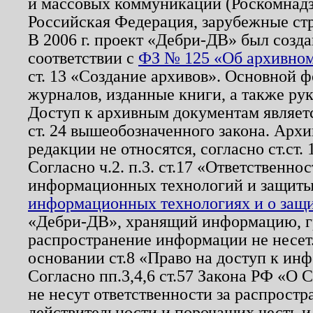
и массовых коммуникаций (Роскомнадзо
Российская Федерация, зарубежные ст
В 2006 г. проект «Дебри-ДВ» был созда
соответствии с
ФЗ № 125 «Об архивном
ст. 13 «Создание архивов». Основной ф
журналов, изданные книги, а также ру
Доступ к архивным документам являетс
ст. 24 вышеобозначенного закона. Арх
редакции не относятся, согласно ст.ст. 
Согласно ч.2. п.3. ст.17 «Ответственн
информационных технологий и защит
информационных технологиях и о защит
«Дебри-ДВ», хранящий информацию, гр
распространение информации не несет.
основании ст.8 «Право на доступ к ин
Согласно пп.3,4,6 ст.57 Закона РФ «О
не несут ответственности за распрост
действительности и порочащих честь и