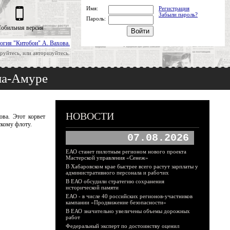
Имя:
Регистрация
Забыли пароль?
Пароль:
обильная версия
огия "Китобои" А. Вахова.
руйтесь, или авторизуйтесь.
на-Амуре
НОВОСТИ
ова. Этот корвет
скому флоту.
07.08.2026
ЕАО станет пилотным регионом нового проекта
Мастерской управления «Сенеж»
В Хабаровском крае быстрее всего растут зарплаты у
административного персонала и рабочих
В ЕАО обсудили стратегию сохранения
исторической памяти
ЕАО - в числе 40 российских регионов-участников
кампании «Продвижение безопасности»
В ЕАО значительно увеличены объемы дорожных
работ
Федеральный эксперт по достоинству оценил