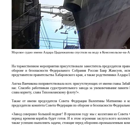
Морское судно имени Алдара Цыденжапова спустили на воду в Комсомольске-на-
На торжественном мероприятии присутствовали заместитель председателя прави
обороне и безопасности Федерального Собрания России Баир Жамсуев, исп
представители правительства Хабаровского края, а также родственники Алдара
Аягма Ванчикова поприветствовала всех присутствующих от имени главы Забайк
нас. Спасибо работникам судостроительного завода за увековечивание памяти
слава корвету, слава Тихоокеанскому флоту!».
Также от имени председателя Совета Федерации Валентины Матвиенко и ко
председателя комитета Совета Федерации по обороне и безопасности Федеральн
«Завод совершил большой подвиг! В прошлом году мы с коллегами из Совета Фед
период времени корабль будет готов. И в этом огромная заслуга всего коллект
также успешно выполнять задачи, стоящие перед оборонно-промышленным компл