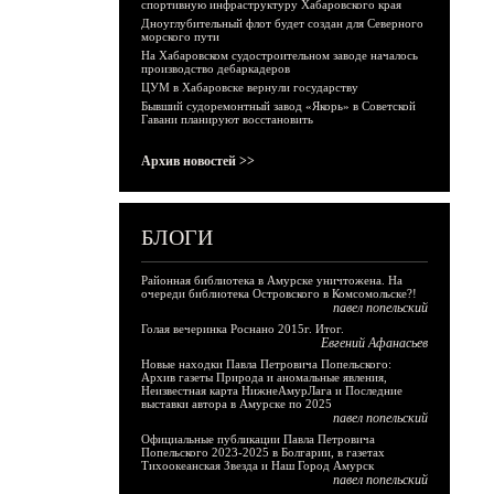
спортивную инфраструктуру Хабаровского края
Дноуглубительный флот будет создан для Северного
морского пути
На Хабаровском судостроительном заводе началось
производство дебаркадеров
ЦУМ в Хабаровске вернули государству
Бывший судоремонтный завод «Якорь» в Советской
Гавани планируют восстановить
Архив новостей >>
БЛОГИ
Районная библиотека в Амурске уничтожена. На
очереди библиотека Островского в Комсомольске?!
павел попельский
Голая вечеринка Роснано 2015г. Итог.
Евгений Афанасьев
Новые находки Павла Петровича Попельского:
Архив газеты Природа и аномальные явления,
Неизвестная карта НижнеАмурЛага и Последние
выставки автора в Амурске по 2025
павел попельский
Официальные публикации Павла Петровича
Попельского 2023-2025 в Болгарии, в газетах
Тихоокеанская Звезда и Наш Город Амурск
павел попельский