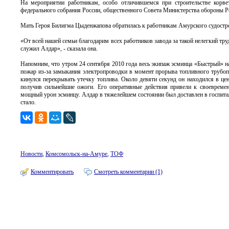
На мероприятии работникам, особо отличившемся при строительстве корве
федерального собрания России, общественного Совета Министерства обороны Ро
Мать Героя Билигма Цыденжапова обратилась к работникам Амурского судостро
«От всей нашей семьи благодарим всех работников завода за такой нелегкий тру
служил Алдар», - сказала она.
Напомним, что утром 24 сентября 2010 года весь экипаж эсминца «Быстрый» н
пожар из-за замыкания электропроводки в момент прорыва топливного трубоп
кинулся перекрывать утечку топлива. Около девяти секунд он находился в це
получив сильнейшие ожоги. Его оперативные действия привели к своевремен
мощный урон эсминцу. Алдар в тяжелейшем состоянии был доставлен в госпиталь
стало.
Новости
,
Комсомольск-на-Амуре
,
ТОФ
Комментировать
Смотреть комментарии (1)