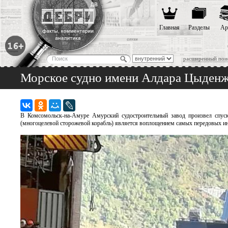
Главная
Разделы
Ар
расширенный пои
Морское судно имени Алдара Цыденж
В Комсомольск-на-Амуре Амурский судостроительный завод произвел спуск
(многоцелевой сторожевой корабль) является воплощением самых передовых инж