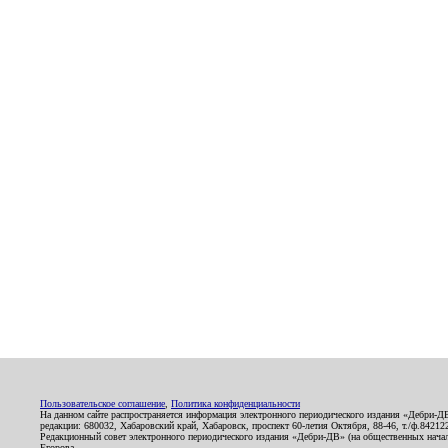
Пользовательское соглашение
,
Политика конфиденциальности
На данном сайте распространяется информация электронного периодического издания «Дебри-Д
редакции: 680032, Хабаровский край, Хабаровск, проспект 60-летия Октября, 88-46, т./ф.8421
Редакционный совет электронного периодического издания «Дебри-ДВ» (на общественных нач
Егорова