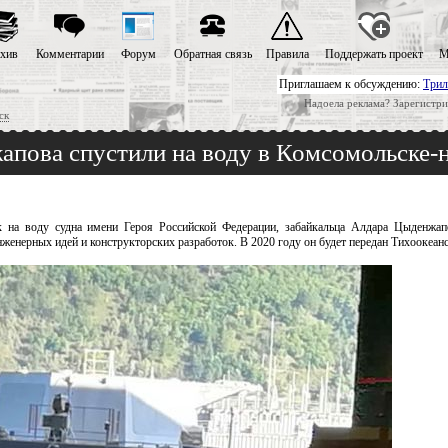
хив
Комментарии
Форум
Обратная связь
Правила
Поддержать проект
М
Приглашаем к обсуждению:
Трил
Надоела реклама? Зарегистри
ск
апова спустили на воду в Комсомольске-
 на воду судна имени Героя Российской Федерации, забайкальца Алдара Цыденжап
енерных идей и конструкторских разработок. В 2020 году он будет передан Тихоокеан