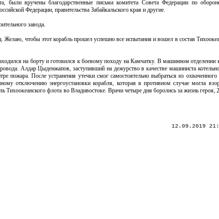
та, были вручены благодарственные письма комитета Совета Федерации по оборон
ссийской Федерации, правительства Забайкальского края и другие.
ительного завода.
д. Желаю, чтобы этот корабль прошел успешно все испытания и вошел в состав Тихоокеа
аходился на борту и готовился к боевому походу на Камчатку. В машинном отделении 
ровода. Алдар Цыденжапов, заступивший на дежурство в качестве машиниста котельно
нтре пожара. После устранения утечки смог самостоятельно выбраться из охваченного 
ному отключению энергоустановки корабля, которая в противном случае могла взор
 Тихоокеанского флота во Владивостоке. Врачи четыре дня боролись за жизнь героя, 2
12.09.2019 21