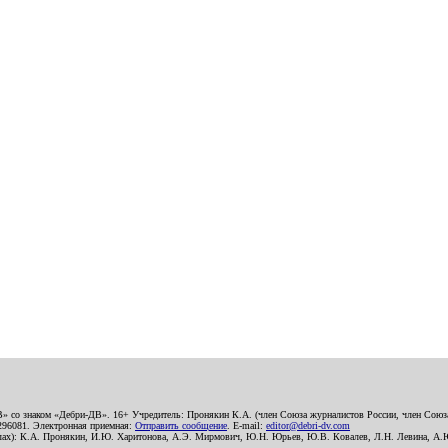
В» со знаком «Дебри-ДВ». 16+ Учредитель: Пронякин К.А. (член Союза журналистов России, член Союза
2296081. Электронная приемная:
Отправить сообщение
. E-mail:
editor@debri-dv.com
алах): К.А. Пронякин, И.Ю. Харитонова, А.Э. Мирмович, Ю.Н. Юрьев, Ю.В. Ковалев, Л.Н. Левина, А.