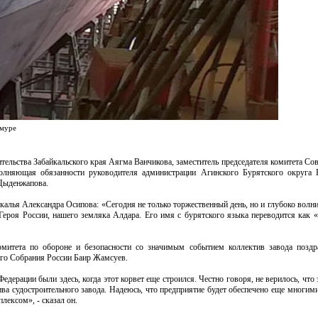
Амуре
тельства Забайкальского края Аягма Ванчикова, заместитель председателя комитета Со
олняющая обязанности руководителя администрации Агинского Бурятского округа 
 Цыденжапова.
алья Александра Осипова: «Сегодня не только торжественный день, но и глубоко волн
 Героя России, нашего земляка Алдара. Его имя с бурятского языка переводится как 
митета по обороне и безопасности со значимым событием коллектив завода поздр
ого Собрания России Баир Жамсуев.
ерации были здесь, когда этот корвет еще строился. Честно говоря, не верилось, что 
ива судостроительного завода. Надеюсь, что предприятие будет обеспечено еще многим
ексом», - сказал он.