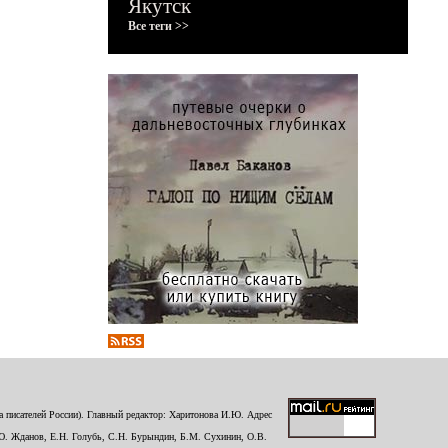
Якутск
Все теги >>
 писателей России). Главный редактор: Харитонова И.Ю. Адрес
Ю. Жданов, Е.Н. Голубь, С.Н. Бурындин, Б.М. Сухинин, О.В.