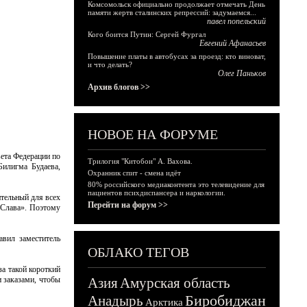
Комсомольск официально продолжает отмечать День
памяти жертв сталинских репрессий: задумаемся...
павел попельский
Кого боится Путин: Сергей Фургал
Евгений Афанасьев
Повышение платы в автобусах за проезд: кто виноват,
и что делать?
Олег Паньков
Архив блогов >>
НОВОЕ НА ФОРУМЕ
вета Федерации по
Трилогия "Китобои" А. Вахова.
Билигма Будаева,
Охранник спит - смена идёт
80% российского медиаконтента это телевидение для
пациентов психдиспансера и наркологии.
ительный для всех
Перейти на форум >>
«Слава». Поэтому
авил заместитель
ОБЛАКО ТЕГОВ
за такой короткий
и заказами, чтобы
Азия
Амурская область
Биробиджан
Анадырь
Арктика