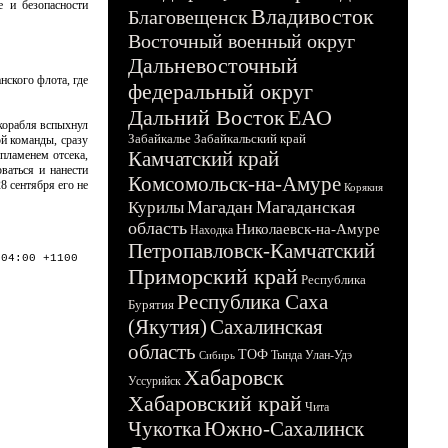
е и безопасности
Владивосток
Благовещенск
Восточный военный округ
Дальневосточный
нского флота, где
федеральный округ
Дальний Восток
ЕАО
корабля вспыхнул
Забайкалье
Забайкальский край
й команды, сразу
Камчатский край
пламенем отсека,
ваться и нанести
Комсомольск-на-Амуре
8 сентября его не
Корякия
Магадан
Магаданская
Курилы
область
Николаевск-на-Амуре
Находка
Петропавловск-Камчатский
:04:00 +1100
Приморский край
Республика
Республика Саха
Бурятия
(Якутия)
Сахалинская
область
ТОФ
Тында
Улан-Удэ
Сибирь
Хабаровск
Уссурийск
Хабаровский край
Чита
Чукотка
Южно-Сахалинск