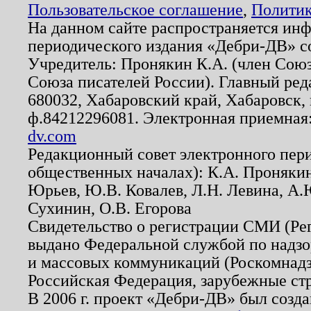
Пользовательское соглашение
,
Политик
На данном сайте распространяется ин
периодического издания «Дебри-ДВ» с
Учредитель: Пронякин К.А. (член Союз
Союза писателей России). Главный ред
680032, Хабаровский край, Хабаровск, п
ф.84212296081. Электронная приемная
dv.com
Редакционный совет электронного пер
общественных началах): К.А. Проняки
Юрьев, Ю.В. Ковалев, Л.Н. Левина, А.
Сухинин, О.В. Егорова
Свидетельство о регистрации СМИ (Р
выдано Федеральной службой по надзо
и массовых коммуникаций (Роскомнадзо
Российская Федерация, зарубежные ст
В 2006 г. проект «Дебри-ДВ» был созда