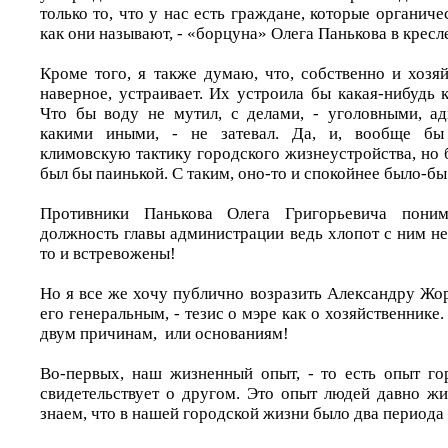
только то, что у нас есть граждане, которые органиче
как они называют, - «борцуна» Олега Панькова в кресл
Кроме того, я также думаю, что, собственно и хозя
наверное, устраивает. Их устроила бы какая-нибудь
Что бы воду не мутил, с делами, - уголовными, а
какими иными, - не затевал. Да, и, вообще бы 
климовскую тактику городского жизнеустройства, но 
был бы паинькой. С таким, оно-то и спокойнее было-бы
Противники Панькова Олега Григорьевича пони
должность главы администрации ведь хлопот с ним н
то и встревожены!
Но я все же хочу публично возразить Александру Жорн
его генеральным, - тезис о мэре как о хозяйственнике.
двум причинам, или основаниям!
Во-первых, наш жизненный опыт, - то есть опыт го
свидетельствует о другом. Это опыт людей давно ж
знаем, что в нашей городской жизни было два периода