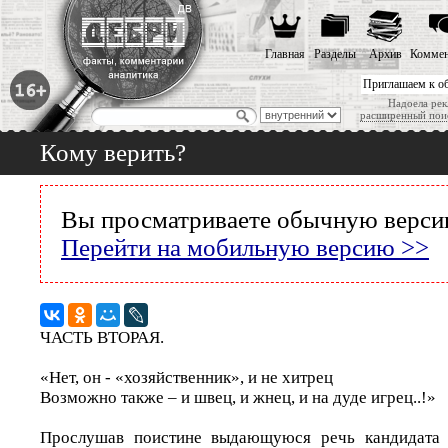
Главная
Разделы
Архив
Коммен
Приглашаем к о
Надоела рек
расширенный пои
Кому верить?
Вы просматриваете обычную версию
Перейти на мобильную версию >>
ЧАСТЬ ВТОРАЯ.
«Нет, он - «хозяйственник», и не хитрец
Возможно также – и швец, и жнец, и на дуде игрец..!»
Прослушав поистине выдающуюся речь кандидата 