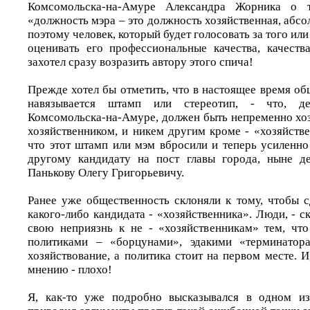
Комсомольска-на-Амуре Александра Жорника о 
«должность мэра – это должность хозяйственная, абсо
поэтому человек, который будет голосовать за того или
оценивать его профессиональные качества, качества
захотел сразу возразить автору этого спича!
Прежде хотел бы отметить, что в настоящее время о
навязывается штамп или стереотип, - что, д
Комсомольска-на-Амуре, должен быть непременно хоз
хозяйственником, и никем другим кроме - «хозяйств
что этот штамп или мэм вбросили и теперь усиленно
другому кандидату на пост главы города, ныне д
Панькову Олегу Григорьевичу.
Ранее уже общественность склоняли к тому, чтобы с
какого-либо кандидата - «хозяйственника». Люди, - с
свою неприязнь к не - «хозяйственникам» тем, что 
политиками – «борцунами», эдакими «терминатор
хозяйствование, а политика стоит на первом месте. И,
мнению - плохо!
Я, как-то уже подробно высказывался в одном из