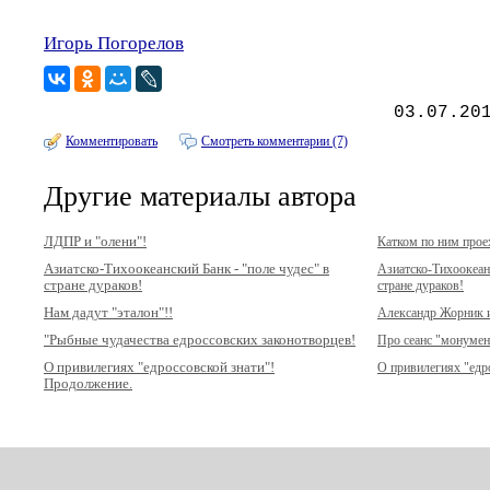
Игорь Погорелов
03.07.20
Комментировать
Смотреть комментарии (7)
Другие материалы автора
ЛДПР и "олени"!
Катком по ним про
Азиатско-Тихоокеанский Банк - "поле чудес" в
Азиатско-Тихоокеанс
стране дураков!
стране дураков!
Нам дадут "эталон"!!
Александр Жорник и
"Рыбные чудачества едроссовских законотворцев!
Про сеанс "монумен
О привилегиях "едроссовской знати"!
О привилегиях "едр
Продолжение.