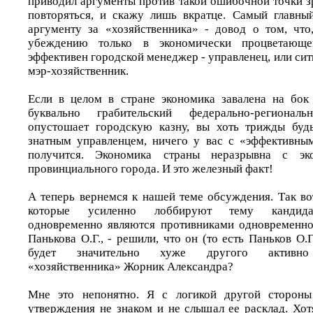
приводил аргументы против такой ошибочной точки з
повторяться, и скажу лишь вкратце. Самый главны
аргументу за «хозяйственника» - довод о том, чт
убеждению только в экономически процветающ
эффективен городской менеджер - управленец, или сит
мэр-хозяйственник.
Если в целом в стране экономика завалена на бок
буквально грабительский федерально-регионал
опустошает городскую казну, вы хоть трижды будь
знатным управленцем, ничего у вас с «эффективны
получится. Экономика страны неразрывна с эк
провинциального города. И это железный факт!
А теперь вернемся к нашей теме обсуждения. Так вот
которые усиленно лоббируют тему кандидат
одновременно являются противниками одновременно
Панькова О.Г., - решили, что он (то есть Паньков О.Г
будет значительно хуже другого активно 
«хозяйственника» Жорник Александра?
Мне это непонятно. Я с логикой другой стороны
утверждения не знаком и не слышал ее расклад. Хот