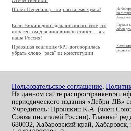
Отечественной!
Полёт Пересильд - пир во время чумы?
Из белор
по литер
Алексиев
Если Википедию сделают иноагентом, то
Гараж в 
обзор дом
иноагентом для чиновников станет... вся
наша Россия!
Правящая коалиция ФРГ договорилась
Китай отк
первых с
убрать слово "раса" из конституции
Пользовательское соглашение
,
Политик
На данном сайте распространяется ин
периодического издания «Дебри-ДВ» с
Учредитель: Пронякин К.А. (член Союз
Союза писателей России). Главный ред
680032, Хабаровский край, Хабаровск, п