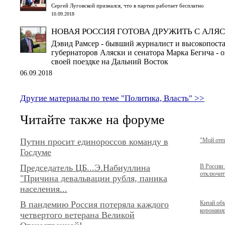
Сергей Луговской признался, что в партии работает бесплатно
10.09.2018
НОВАЯ РОССИЯ ГОТОВА ДРУЖИТЬ С АЛЯ
Дэвид Рамсер - бывший журналист и высокопост
губернаторов Аляски и сенатора Марка Бегича - 
своей поездке на Дальний Восток
06.09.2018
Другие материалы по теме "Политика, Власть" >>
Читайте также на форуме
Путин просит единороссов команду в
"Мой отец
Госдуме
Председатель ЦБ...Э.Набиуллина
В России
отключить
"Причина девальвации рубля, паника
населения...
В пандемию Россия потеряла каждого
Китай об
коронавир
четвертого ветерана Великой