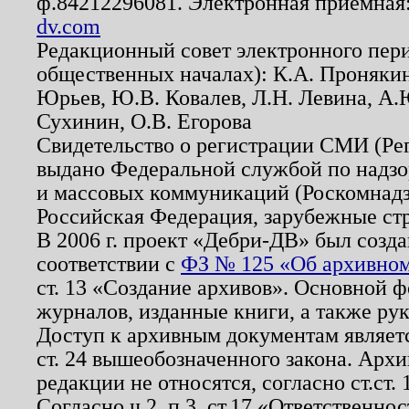
ф.84212296081. Электронная приемная
dv.com
Редакционный совет электронного пер
общественных началах): К.А. Проняки
Юрьев, Ю.В. Ковалев, Л.Н. Левина, А.
Сухинин, О.В. Егорова
Свидетельство о регистрации СМИ (Р
выдано Федеральной службой по надзо
и массовых коммуникаций (Роскомнадзо
Российская Федерация, зарубежные ст
В 2006 г. проект «Дебри-ДВ» был созда
соответствии с
ФЗ № 125 «Об архивном
ст. 13 «Создание архивов». Основной ф
журналов, изданные книги, а также ру
Доступ к архивным документам являетс
ст. 24 вышеобозначенного закона. Арх
редакции не относятся, согласно ст.ст. 
Согласно ч.2. п.3. ст.17 «Ответственн