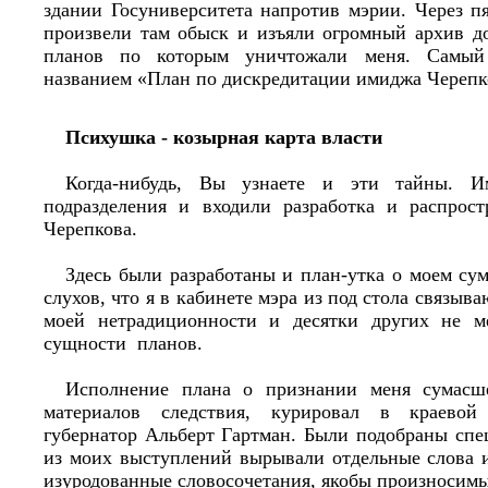
здании Госуниверситета напротив мэрии. Через п
произвели там обыск и изъяли огромный архив до
планов по которым уничтожали меня. Самый
названием «План по дискредитации имиджа Черепк
Психушка - козырная карта власти
Когда-нибудь, Вы узнаете и эти тайны. И
подразделения и входили разработка и распрос
Черепкова.
Здесь были разработаны и план-утка о моем су
слухов, что я в кабинете мэра из под стола связыва
моей нетрадиционности и десятки других не м
сущности планов.
Исполнение плана о признании меня сумасш
материалов следствия, курировал в краевой
губернатор Альберт Гартман. Были подобраны спе
из моих выступлений вырывали отдельные слова 
изуродованные словосочетания, якобы произносим