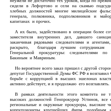
неужели не достаточно тех уроков, когда по преж
сидели в Лефортово и сели на скамью подсу
хлебных должностей многие милицейские фаль
генерала, полковника, подполковников и май
капитанах и прочих.
А их было, задействовано в операции более со
заместителя внутренних дел, давшего санк
заканчивая рядовыми следователями и агентами
раскрыто, благодаря лучшим сотрудникам
Генеральной прокуратуры: следователями п
Бакиным и Мавриным.
Но вероятнее всего заказ пришел с другой сторо
депутат Государственной Думы ФС РФ я возглавил
борьбе с коррупцией в высших эшелонах власт
активно действует, и я продолжаю его возглавлять.
В рамках деятельности этого комитета не 
высоких должностей Генпрокурор Устинов, все 
региональные и окружные прокуроры, высокие ч
коррупционеры крупнейших фирм, подобным «