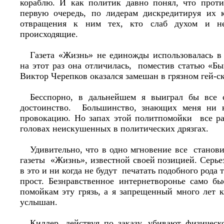
кораблю. И как политик давно понял, что прот
первую очередь, по лидерам дискредитируя их 
отвращения к ним тех, кто слаб духом и не
происходящие.
Газета «Жизнь» не единожды использовалась в
на этот раз она отличилась, поместив статью «Б
Виктор Черепков оказался замешан в грязном гей-с
Бесспорно, в дальнейшем я выиграл бы все 
достоинство. Большинство, знающих меня ни к
провокацию. Но запах этой политпомойки все ра
головах неискушенных в политических дрязгах.
Удивительно, что в одно мгновение все станов
газеты «Жизнь», известной своей позицией. Серье
в это и ни когда не будут печатать подобного рода 
прост. Безнравственное интернетворонье само бы
помойкам эту грязь, а я запрещенный много лет 
услышан.
Киллер, действуя по заказу, убивают физическ