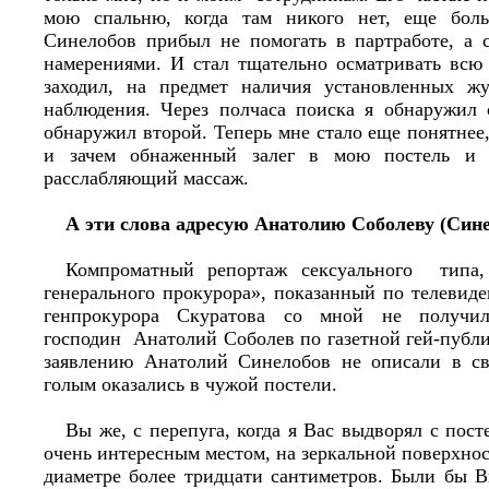
мою спальню, когда там никого нет, еще бол
Синелобов прибыл не помогать в партработе, а
намерениями. И стал тщательно осматривать всю 
заходил, на предмет наличия установленных ж
наблюдения. Через полчаса поиска я обнаружил
обнаружил второй. Теперь мне стало еще понятнее,
и зачем обнаженный залег в мою постель и п
расслабляющий массаж.
А эти слова адресую Анатолию Соболеву (Сине
Компроматный репортаж сексуального типа,
генерального прокурора», показанный по телевид
генпрокурора Скуратова со мной не полу
господин Анатолий Соболев по газетной гей-публ
заявлению Анатолий Синелобов не описали в св
голым оказались в чужой постели.
Вы же, с перепуга, когда я Вас выдворял с пост
очень интересным местом, на зеркальной поверхнос
диаметре более тридцати сантиметров. Были бы В