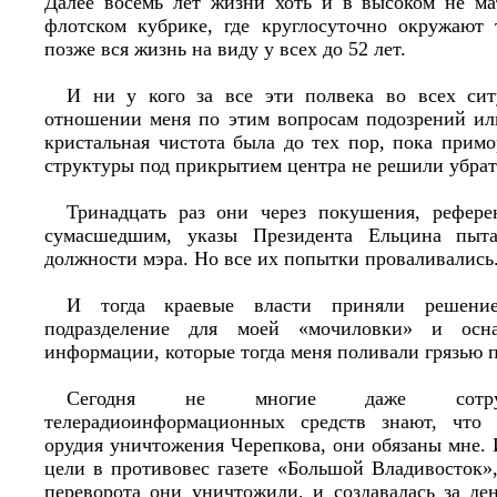
Далее восемь лет жизни хоть и в высоком не ма
флотском кубрике, где круглосуточно окружают 
позже вся жизнь на виду у всех до 52 лет.
И ни у кого за все эти полвека во всех сит
отношении меня по этим вопросам подозрений ил
кристальная чистота была до тех пор, пока прим
структуры под прикрытием центра не решили убрать
Тринадцать раз они через покушения, рефере
сумасшедшим, указы Президента Ельцина пыта
должности мэра. Но все их попытки проваливались
И тогда краевые власти приняли решение
подразделение для моей «мочиловки» и осна
информации, которые тогда меня поливали грязью п
Сегодня не многие даже сотруд
телерадиоинформационных средств знают, что
орудия уничтожения Черепкова, они обязаны мне. 
цели в противовес газете «Большой Владивосток»
переворота они уничтожили, и создавалась за де