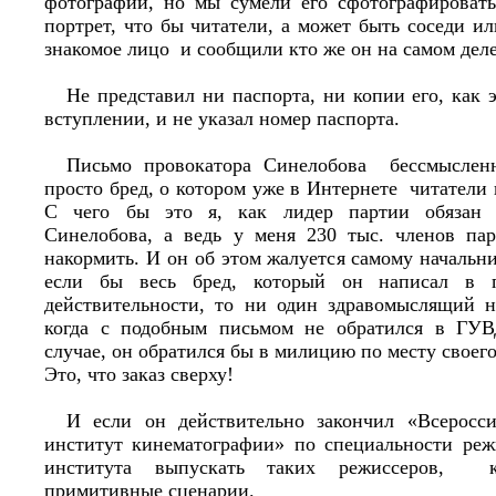
фотографии, но мы сумели его сфотографироват
портрет, что бы читатели, а может быть соседи и
знакомое лицо и сообщили кто же он на самом деле
Не представил ни паспорта, ни копии его, как 
вступлении, и не указал номер паспорта.
Письмо провокатора Синелобова бессмысленн
просто бред, о котором уже в Интернете читатели 
С чего бы это я, как лидер партии обязан 
Синелобова, а ведь у меня 230 тыс. членов па
накормить. И он об этом жалуется самому началь
если бы весь бред, который он написал в 
действительности, то ни один здравомыслящий 
когда с подобным письмом не обратился в ГУ
случае, он обратился бы в милицию по месту своег
Это, что заказ сверху!
И если он действительно закончил «Всеросси
институт кинематографии» по специальности режи
института выпускать таких режиссеров, 
примитивные сценарии.