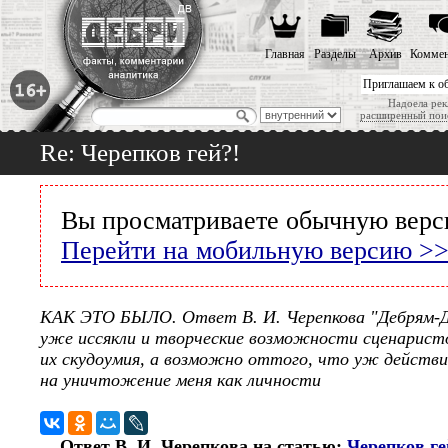
Главная
Разделы
Архив
Коммен
Приглашаем к о
Надоела рек
расширенный пои
Re: Черепков гей?!
Вы просматриваете обычную верс
Перейти на мобильную версию >
КАК ЭТО БЫЛО. Ответ В. И. Черепкова "Дебрям-
уже иссякли и творческие возможности сценаристо
их скудоумия, а возможно оттого, что уж действи
на уничтожение меня как личности
Ответ В. И. Черепкова на статью:
Черепков ге