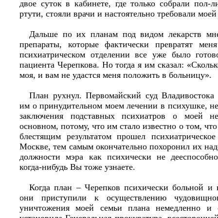
двое суток в кабинете, где только собрали пол-
ртути, стояли врачи и настоятельно требовали моей
Дальше по их планам под видом лекарств мне
препараты, которые фактически превратят мен
психиатрическом отделении все уже было готов
пациента Черепкова. Но тогда я им сказал: «Скольк
моя, и вам не удастся меня положить в больницу».
План рухнул. Первомайский суд Владивостока
им о принудительном моем лечении в психушке, не 
заключения подставных психиатров о моей н
основном, потому, что им стало известно о том, чт
блестящим результатом прошел психиатрическое
Москве, тем самым окончательно похоронил их на
должности мэра как психически не дееспособно
когда-нибудь Вы тоже узнаете.
Когда план – Черепков психически больной и 
они приступили к осуществлению чудовищног
уничтожения моей семьи плана немедленно и 