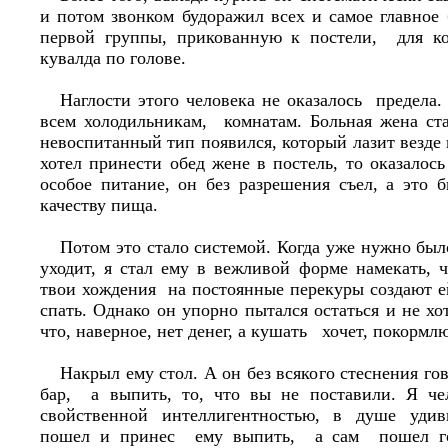
и потом звонком будоражил всех и самое главное
первой группы, прикованную к постели, для к
кувалда по голове.
Наглости этого человека не оказалось предела.
всем холодильникам, комнатам. Больная жена ста
невоспитанный тип появился, который лазит везде 
хотел принести обед жене в постель, то оказалось
особое питание, он без разрешения съел, а это 
качеству пища.
Потом это стало системой. Когда уже нужно было
уходит, я стал ему в вежливой форме намекать, 
твои хождения на постоянные перекуры создают е
спать. Однако он упорно пытался остаться и не хо
что, наверное, нет денег, а кушать хочет, покормлю
Накрыл ему стол. А он без всякого стеснения го
бар, а выпить, то, что вы не поставили. Я ч
свойственной интеллигентностью, в душе удив
пошел и принес ему выпить, а сам пошел го