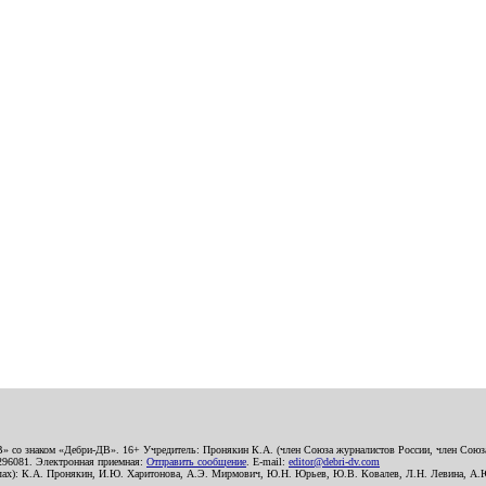
В» со знаком «Дебри-ДВ». 16+ Учредитель: Пронякин К.А. (член Союза журналистов России, член Союза
2296081. Электронная приемная:
Отправить сообщение
. E-mail:
editor@debri-dv.com
алах): К.А. Пронякин, И.Ю. Харитонова, А.Э. Мирмович, Ю.Н. Юрьев, Ю.В. Ковалев, Л.Н. Левина, А.