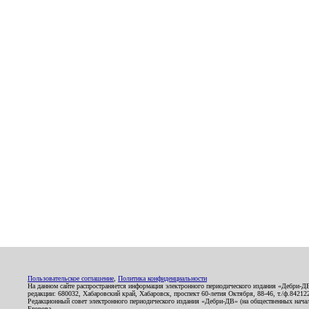
Пользовательское соглашение
,
Политика конфиденциальности
На данном сайте распространяется информация электронного периодического издания «Дебри-Д
редакции: 680032, Хабаровский край, Хабаровск, проспект 60-летия Октября, 88-46, т./ф.8421
Редакционный совет электронного периодического издания «Дебри-ДВ» (на общественных нач
Егорова