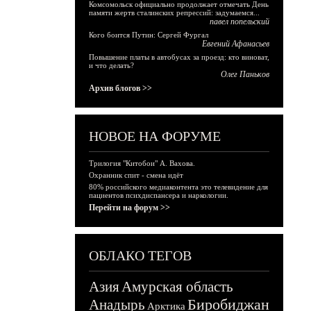
Комсомольск официально продолжает отмечать День
памяти жертв сталинских репрессий: задумаемся...
павел попельский
Кого боится Путин: Сергей Фургал
Евгений Афанасьев
Повышение платы в автобусах за проезд: кто виноват,
и что делать?
Олег Паньков
Архив блогов >>
НОВОЕ НА ФОРУМЕ
Трилогия "Китобои" А. Вахова.
Охранник спит - смена идёт
80% российского медиаконтента это телевидение для
пациентов психдиспансера и наркологии.
Перейти на форум >>
ОБЛАКО ТЕГОВ
Азия
Амурская область
Биробиджан
Анадырь
Арктика