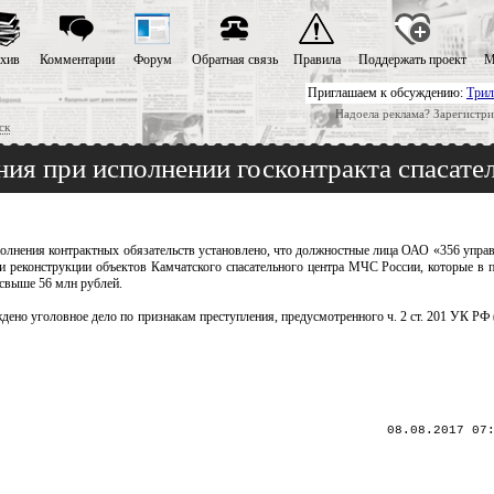
хив
Комментарии
Форум
Обратная связь
Правила
Поддержать проект
М
Приглашаем к обсуждению:
Трил
Надоела реклама? Зарегистри
ск
ния при исполнении госконтракта спасат
олнения контрактных обязательств установлено, что должностные лица ОАО «356 управ
и реконструкции объектов Камчатского спасательного центра МЧС России, которые в 
 свыше 56 млн рублей.
но уголовное дело по признакам преступления, предусмотренного ч. 2 ст. 201 УК РФ 
08.08.2017 07