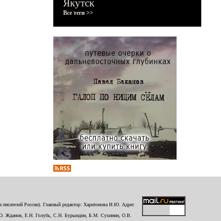
Якутск
Все теги >>
 писателей России). Главный редактор: Харитонова И.Ю. Адрес
Ю. Жданов, Е.Н. Голубь, С.Н. Бурындин, Б.М. Сухинин, О.В.