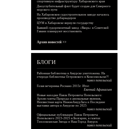
спортивную инфраструктуру Хабаровского края
Дноуглубительный флот будет создан для Северного
морского пути
На Хабаровском судостроительном заводе началось
производство дебаркадеров
ЦУМ в Хабаровске вернули государству
Бывший судоремонтный завод «Якорь» в Советской
Гавани планируют восстановить
Архив новостей >>
БЛОГИ
Районная библиотека в Амурске уничтожена. На
очереди библиотека Островского в Комсомольске?!
павел попельский
Голая вечеринка Роснано 2015г. Итог.
Евгений Афанасьев
Новые находки Павла Петровича Попельского:
Архив газеты Природа и аномальные явления,
Неизвестная карта НижнеАмурЛага и Последние
выставки автора в Амурске по 2025
павел попельский
Официальные публикации Павла Петровича
Попельского 2023-2025 в Болгарии, в газетах
Тихоокеанская Звезда и Наш Город Амурск
павел попельский