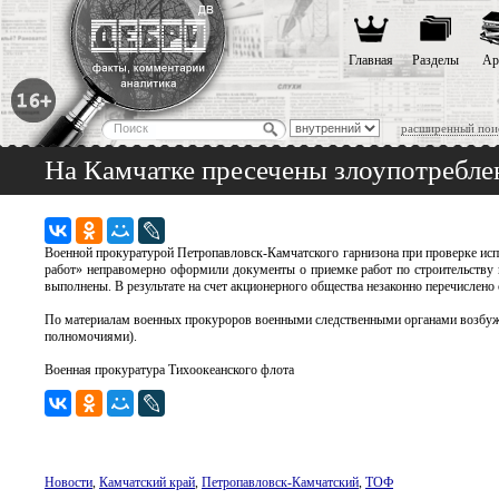
Главная
Разделы
Ар
расширенный пои
На Камчатке пресечены злоупотребле
Военной прокуратурой Петропавловск-Камчатского гарнизона при проверке исп
работ» неправомерно оформили документы о приемке работ по строительству 
выполнены. В результате на счет акционерного общества незаконно перечислено
По материалам военных прокуроров военными следственными органами возбужде
полномочиями).
Военная прокуратура Тихоокеанского флота
Новости
,
Камчатский край
,
Петропавловск-Камчатский
,
ТОФ