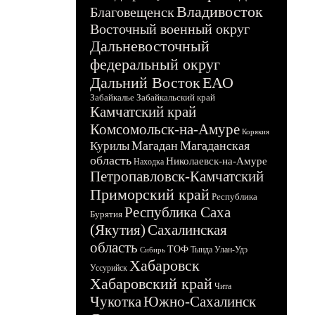
Владивосток
Благовещенск
Восточный военный округ
Дальневосточный
федеральный округ
Дальний Восток
ЕАО
Забайкалье
Забайкальский край
Камчатский край
Комсомольск-на-Амуре
Корякия
Магадан
Магаданская
Курилы
область
Николаевск-на-Амуре
Находка
Петропавловск-Камчатский
Приморский край
Республика
Республика Саха
Бурятия
(Якутия)
Сахалинская
область
ТОФ
Тында
Улан-Удэ
Сибирь
Хабаровск
Уссурийск
Хабаровский край
Чита
Чукотка
Южно-Сахалинск