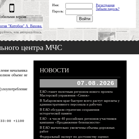
Имя:
Регистрация
Забыли пароль?
Пароль:
обильная версия
огия "Китобои" А. Вахова.
руйтесь, или авторизуйтесь.
ельного центра МЧС
НОВОСТИ
ление начальника
полном объеме не
07.08.2026
(злоупотребление
ЕАО станет пилотным регионом нового проекта
Мастерской управления «Сенеж»
В Хабаровском крае быстрее всего растут зарплаты у
административного персонала и рабочих
В ЕАО обсудили стратегию сохранения
исторической памяти
ЕАО - в числе 40 российских регионов-участников
:33:00 +1100
кампании «Продвижение безопасности»
В ЕАО значительно увеличены объемы дорожных
работ
Федеральный эксперт по достоинству оценил