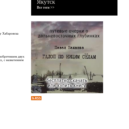
Якутск
Все теги >>
ру Хабаровска
иобретением двух
х, с назначением