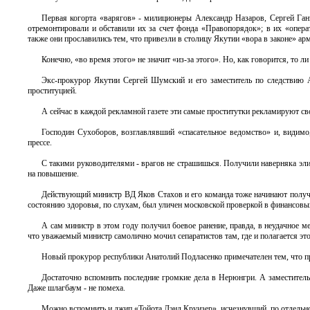
Первая когорта «варягов» - милиционеры Александр Назаров, Сергей Ганзе
отремонтировали и обставили их за счет фонда «Правопорядок»; в их «опер
также они прославились тем, что привезли в столицу Якутии «вора в законе» ар
Конечно, «во время этого» не значит «из-за этого». Но, как говорится, то ли 
Экс-прокурор Якутии Сергей Шумский и его заместитель по следствию А
проституцией.
А сейчас в каждой рекламной газете эти самые проститутки рекламируют сво
Господин Сухоборов, возглавлявший «спасательное ведомство» и, видимо
прессе.
С такими руководителями - врагов не страшишься. Получили наверняка элит
на повышение.
Действующий министр ВД Яков Стахов и его команда тоже начинают получа
состоянию здоровья, по слухам, был уличен московской проверкой в финансов
А сам министр в этом году получил боевое ранение, правда, в неудачное м
что уважаемый министр самолично мочил сепаратистов там, где и полагается это
Новый прокурор республики Анатолий Подласенко примечателен тем, что 
Достаточно вспомнить последние громкие дела в Нерюнгри. А заместитель
Даже шлагбаум - не помеха.
Можно вспомнить и джип «Тойота Лэнд Круизер», исчезнувший, по отдельн