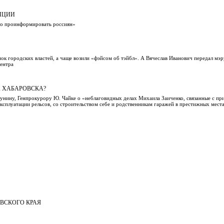
ПЦИИ
адо проинформировать россиян»
ок городских властей, а чаще возили «фэйсом об тэйбл». А Вячеслав Иванович передал мэ
центра
 ХАБАРОВСКА?
нину, Генпрокурору Ю. Чайке о «неблаговидных делах Михаила Заиченко, связанные с пр
эксплуатации рельсов, со строительством себе и родственникам гаражей в престижных места
ВСКОГО КРАЯ