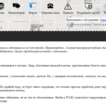
хив
Комментарии
Форум
Обратная связь
Правила
Поддержать проект
М
Приглашаем к обсуждению:
Трил
Надоела реклама? Зарегистри
ск
овали и обставили их за счет фонда «Правопорядок». А новый прокурор республики А
Хабаровска. Целую «футбольную команду с запасными»
чиновников в погонах. Лица, облеченные немалой властью, приставленные блюсти закон
огие, с позволения сказать, деятели. Но, с завидным постоянством, зачастую это ок
о крайней мере, не будет такого ощущения, что человек прислан заработать денег пер
воровавшихся воевод.
енные обвинения, ни на чем не обоснованные. Якобы в PC(Я) существуют коррумпиров
туции.