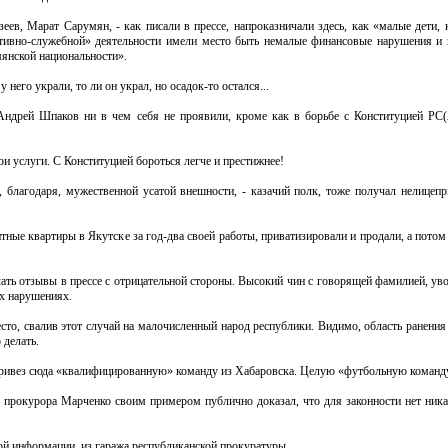
ев, Марат Сарумян, - как писали в прессе, напроказничали здесь, как «малые дети, 
ативно-служебной» деятельности имели место быть немалые финансовые нарушения и 
мянской национальности».
у него украли, то ли он украл, но осадок-то остался...
ндрей Шпаков ни в чем себя не проявили, кроме как в борьбе с Конституцией РС(Я
и услуги. С Конституцией бороться легче и престижнее!
, благодаря, мужественной усатой внешности, - казачий полк, тоже получал нелицеп
ные квартиры в Якутске за год-два своей работы, приватизировали и продали, а потом
ть отзывы в прессе с отрицательной стороны. Высокий чин с говорящей фамилией, ув
ых нарушениях.
есто, свалив этот случай на малочисленный народ республики. Видимо, область ранения
 делать.
привез сюда «квалифицированную» команду из Хабаровска. Целую «футбольную команду
 прокурора Марченко своим примером публично доказал, что для законности нет ника
ой информации, из гаража республиканской прокуратуры.