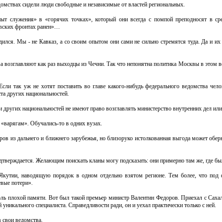
домствах сидели люди свободные и независимые от властей региональных.
ыт служения» в «горячих точках», который они всегда с помпой преподносят в ср
овских фронтах ранен»…
дился. Мы - не Кавказ, а со своим опытом они сами не сильно стремятся туда. Да и их
а возглавляют как раз выходцы из Чечни. Так что непонятна политика Москвы в этом в
Если так уж не хотят поставить во главе какого-нибудь федерального ведомства чело
та других национальностей.
 других национальностей не имеют право возглавлять министерство внутренних дел или
«варягам». Обучались-то в одних вузах.
теров из дальнего и ближнего зарубежья, но близоруко истолкованная выгода может обе
одтверждается. Желающим поискать кланы могу подсказать: они примерно там же, где бы
Якутии, наводящую порядок в одном отдельно взятом регионе. Тем более, что под
евые потери».
толь плохой памяти. Вот был такой премьер министр Валентин Федоров. Приехал с Сахал
 уникального специалиста. Справедливости ради, он и уехал практически только с ней.
 свои ведомства.