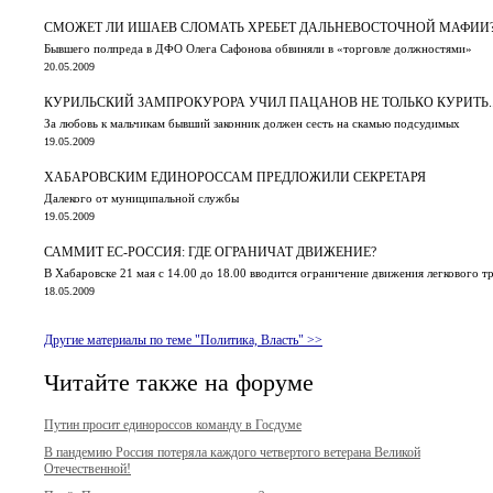
СМОЖЕТ ЛИ ИШАЕВ СЛОМАТЬ ХРЕБЕТ ДАЛЬНЕВОСТОЧНОЙ МАФИИ
Бывшего полпреда в ДФО Олега Сафонова обвиняли в «торговле должностями»
20.05.2009
КУРИЛЬСКИЙ ЗАМПРОКУРОРА УЧИЛ ПАЦАНОВ НЕ ТОЛЬКО КУРИТЬ..
За любовь к мальчикам бывший законник должен сесть на скамью подсудимых
19.05.2009
ХАБАРОВСКИМ ЕДИНОРОССАМ ПРЕДЛОЖИЛИ СЕКРЕТАРЯ
Далекого от муниципальной службы
19.05.2009
САММИТ ЕС-РОССИЯ: ГДЕ ОГРАНИЧАТ ДВИЖЕНИЕ?
В Хабаровске 21 мая с 14.00 до 18.00 вводится ограничение движения легкового т
18.05.2009
Другие материалы по теме "Политика, Власть" >>
Читайте также на форуме
Путин просит единороссов команду в Госдуме
В пандемию Россия потеряла каждого четвертого ветерана Великой
Отечественной!