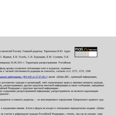
 писателей России). Главный редактор: Харитонова И.Ю. Адрес
Ю. Жданов, Е.Н. Голубь, С.Н. Бурындин, Б.М. Сухинин, О.В.
надзор) 16.06.2011 г. Территория распространения: Российская
й фонд архива составляют публикации газет и журналов, изданные
к частной собственности редакции не относятся, согласно ст.ст. 1275, 1276, 1306
щите информации» (ФЗ-149 от 27.07.06 г.)
архив «Дебри-ДВ», хранящий информацию,
ь и достоинство граждан и организаций, либо ущемляющих права и законные интересы граждан,
ов, распространенных другим средством массовой информации (а также сообщения, переданные
сийской Федерации о средствах массовой информации».
из содержания распространенной информации, распространитель не является надлежащим
ериалов».
редителя и главного редактор», - из апелляционного определения Хабаровского краевого суда
ны к выражению мнения. Блоги и форум не входят в электронное периодическое издание «Дебри-
а участие в референдуме граждан Российской Федерации»; считать, там где не указано: лицо