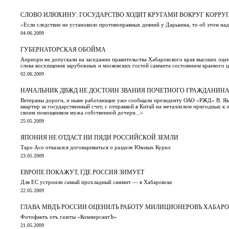
СЛОВО ИЛЮХИНУ: ГОСУДАРСТВО ХОДИТ КРУГАМИ ВОКРУГ КОРРУ
«Если следствие не установило противоправных деяний у Дарькина, то об этом н
04.06.2009
ГУБЕРНАТОРСКАЯ ОБОЙМА
Априори не допускали на заседании правительства Хабаровского края высоких оцен
слова восхищения зарубежных и московских гостей саммита состоянием краевого 
02.06.2009
НАЧАЛЬНИК ДВЖД НЕ ДОСТОИН ЗВАНИЯ ПОЧЕТНОГО ГРАЖДАНИНА
Ветераны дороги, и ныне работающие уже сообщали президенту ОАО «РЖД» В. Яку
квартир за государственный счет, с отправкой в Китай на металлолом пригодных к 
своим помощником мужа собственной дочери...»
25.05.2009
ЯПОНИЯ НЕ ОТДАСТ НИ ПЯДИ РОССИЙСКОЙ ЗЕМЛИ
Таро Асо отказался договариваться о разделе Южных Курил
23.05.2009
ЕВРОПЕ ПОКАЖУТ, ГДЕ РОССИЯ ЗИМУЕТ
Для ЕС устроили самый прохладный саммит — в Хабаровске
22.05.2009
ГЛАВА МВДЪ РОССИИ ОЦЕНИЛЪ РАБОТУ МИЛИЦИОНЕРОВЪ ХАБАРО
Фотофактъ отъ газеты «КоммерсантЪ»
21.05.2009