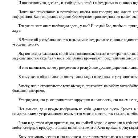
И вот поэтому-то, дескать, и необходимо, чтобы в федеральных силовых ве
Почти все приехавшие в республику имеют или говорят, что имеют «оп
информации. Как говорилось в одном бессмертном произведении, «я на колчак
Так уж ли этот опыт необходим здесь, у нас? И не дай Бог, чтобы он приго
ждут.
В Чеченской республике все так называемые федеральные силовые ведомств
«горячая точка».
Якутия всегда славилась своей многонациональностью и толерантностью. 
национальностью саха, так у нас в республике проживают представители свыше с
И мне непонятно, почему рожденные в республике русские, украинцы и люди
К тому же по образованию и опыту наши кадры наверняка не уступают этим 
Замечу, что в строительстве тоже выгодно приглашать на работу гастарбай
большими потерями.
Утверждают, что у нас процветают коррупция и клановость, что ничем не п
Нет смысла, да и нужды изображать из себя «длинную руку» Кремля в 
сепаратистскими устремлениями очень легко многое списать, так сказать, на «бо
Были и до этого люди пришлые, но, по крайней мере, не оставили о себе с
любил северную природу... Больше вспомнить нечего. Хотя приехал с репутацией
Хочу вспомнить всех их и что хорошего, достопримечательного они внесли в