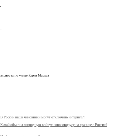
?
.
ранспорта по улице Карла Маркса
В России наши чиновники могут отключить интернет?!
Китай объявил «народную войну» коронавирусу на границе с Россией