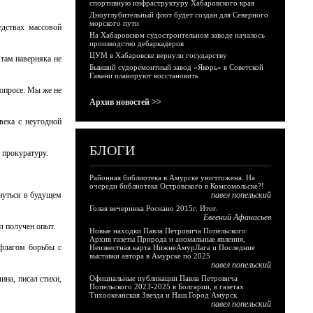
спортивную инфраструктуру Хабаровского края
Дноуглубительный флот будет создан для Северного
морского пути
едствах массовой
На Хабаровском судостроительном заводе началось
производство дебаркадеров
ЦУМ в Хабаровске вернули государству
 там наверняка не
Бывший судоремонтный завод «Якорь» в Советской
Гавани планируют восстановить
опросе. Мы же не
Архив новостей >>
века с неугодной
БЛОГИ
 прокуратуру.
Районная библиотека в Амурске уничтожена. На
очереди библиотека Островского в Комсомольске?!
рнуться в будущем
павел попельский
Голая вечеринка Роснано 2015г. Итог.
Евгений Афанасьев
л получен опыт.
Новые находки Павла Петровича Попельского:
Архив газеты Природа и аномальные явления,
 флагом борьбы с
Неизвестная карта НижнеАмурЛага и Последние
выставки автора в Амурске по 2025
павел попельский
ина, писал стихи,
Официальные публикации Павла Петровича
Попельского 2023-2025 в Болгарии, в газетах
Тихоокеанская Звезда и Наш Город Амурск
павел попельский