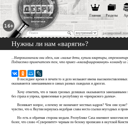
Главная
Разделы
Ар
расширенный пои
Нужны ли нам «варяги»?
...Напроказничали они здесь, как «малые дети, купили квартиры, отремонтир
Подласенко примечателен тем, что привез «квалифицированную» команду из 
В последнее время в печати то и дело мелькают имена высокопоставленных 
оказываются замешанными в самых разных скандалах и дрязгах.
Хочу отметить, что в таких грязных делишках оказываются замешанными мн
без страха и упрека, привезенные в республику из «прекрасного далека».
Возникает вопрос, а почему не назначают местных кадров? Чем они хуже? П
чувство, что к Якутии вернулась недобрая слава места ссылки неугодных и про
Но есть и обратная сторона медали. Республике Саха вменяют многочисл
более, что слово «Суверенитет» черным по белому прописано в якутской Консти