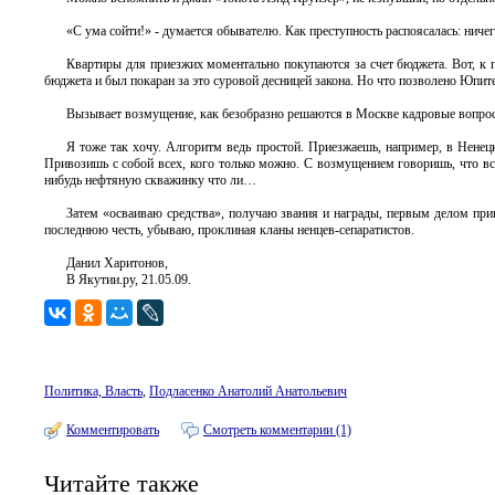
«С ума сойти!» - думается обывателю. Как преступность распоясалась: ничего
Квартиры для приезжих моментально покупаются за счет бюджета. Вот, к 
бюджета и был покаран за это суровой десницей закона. Но что позволено Юпитеру
Вызывает возмущение, как безобразно решаются в Москве кадровые вопрос
Я тоже так хочу. Алгоритм ведь простой. Приезжаешь, например, в Ненец
Привозишь с собой всех, кого только можно. С возмущением говоришь, что вс
нибудь нефтяную скважинку что ли…
Затем «осваиваю средства», получаю звания и награды, первым делом при
последнюю честь, убываю, проклиная кланы ненцев-сепаратистов.
Данил Харитонов,
В Якутии.ру, 21.05.09.
Политика, Власть
,
Подласенко Анатолий Анатольевич
Комментировать
Смотреть комментарии (1)
Читайте также