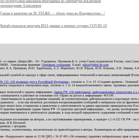
Из белорусской школьной программы по литературе исключили
произведения Алексиевич
Гараж в квартире на 38 ЭТАЖЕ — обзор дома во Владивостоке...!
Китай отказался передать ВОЗ данные о первых случаях COVID-19
В» со знаком «Дебри-ДВ». 16+ Учредитель: Пронякин К.А. (член Союза журналистов России, член Союза
2296081. Электронная приемная:
Отправить сообщение
. E-mail:
editor@debri-dv.com
алах): К.А. Пронякин, И.Ю. Харитонова, А.Э. Мирмович, Ю.Н. Юрьев, Ю.В. Ковалев, Л.Н. Левина, А.
льной службой по надзору в сфере связи, информационных технологий и массовых коммуникаций (Роском
№ 125 «Об архивном деле в Российской Федерации»
, согласно п. 2 ст. 13 «Создание архивов». Основно
ется открытым в электронном виде, согласно п. 1 ст. 24 вышеобозначенного закона. Архивные документы 
ионных технологий и защиты информации»
Закона РФ «Об информации, информационных технологиях и о за
я основываются и работают на основании ст.8 «Право на доступ к информации» ФЗ-149.
 ответственности за распространение сведений, не соответствующих действительности и порочащих чест
урналиста: ...если они являются дословным воспроизведением сообщений и материалов или их фрагмент
орое может быть установлено и привлечено к ответственности за данное нарушение законодательства Рос
«О практике применения судами Закона РФ «О средствах массовой информации», «по делам, вытекающим 
вправе вмешиваться в деятельность редакции, в ходе которой определяется содержание сообщений и мат
одлежит возложению на авторов, а по опубликованию опровержения, в порядке ч.2 ст.152 ГК РФ - на уч
ожко, Н.В.Пестовой.
ереписку с авторами.
тственны, соответственно, исключительно их правообладатели и авторы. Комментарии на сайте приравне
я» Федерального закона от 12.06.2002 г. № 67-ФЗ «Об основных гарантиях избирательных прав и права н