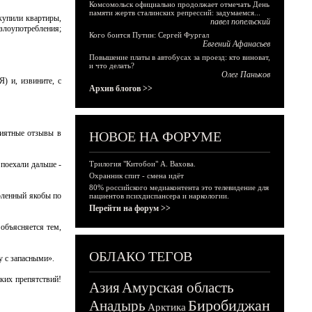
Комсомольск официально продолжает отмечать День
памяти жертв сталинских репрессий: задумаемся...
купили квартиры,
павел попельский
злоупотребления;
Кого боится Путин: Сергей Фургал
Евгений Афанасьев
Повышение платы в автобусах за проезд: кто виноват,
и что делать?
Олег Паньков
) и, извините, с
Архив блогов >>
риятные отзывы в
НОВОЕ НА ФОРУМЕ
 поехали дальше -
Трилогия "Китобои" А. Вахова.
Охранник спит - смена идёт
80% российского медиаконтента это телевидение для
оленный якобы по
пациентов психдиспансера и наркологии.
Перейти на форум >>
 объясняется тем,
ОБЛАКО ТЕГОВ
 с запасными».
ких препятствий!
Азия
Амурская область
Биробиджан
Анадырь
Арктика