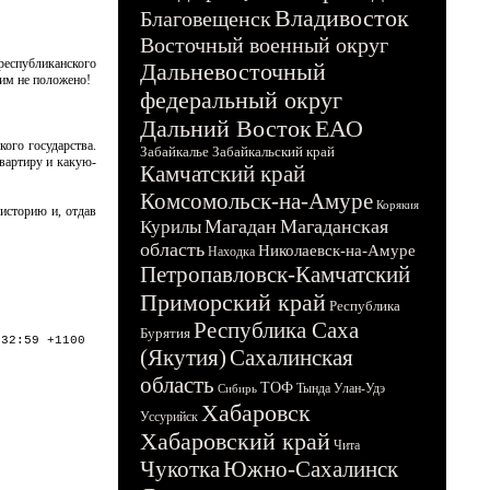
Владивосток
Благовещенск
Восточный военный округ
республиканского
Дальневосточный
 им не положено!
федеральный округ
Дальний Восток
ЕАО
ого государства.
Забайкалье
Забайкальский край
вартиру и какую-
Камчатский край
Комсомольск-на-Амуре
Корякия
историю и, отдав
Магадан
Магаданская
Курилы
область
Николаевск-на-Амуре
Находка
Петропавловск-Камчатский
Приморский край
Республика
Республика Саха
Бурятия
:32:59 +1100
(Якутия)
Сахалинская
область
ТОФ
Тында
Улан-Удэ
Сибирь
Хабаровск
Уссурийск
Хабаровский край
Чита
Чукотка
Южно-Сахалинск