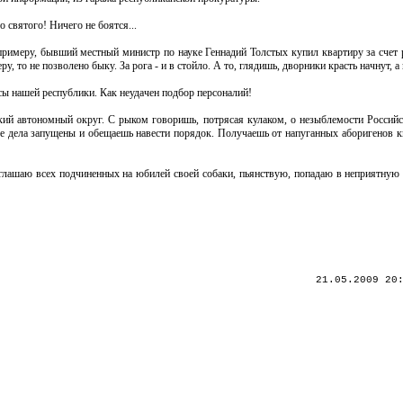
 святого! Ничего не боятся...
примеру, бывший местный министр по науке Геннадий Толстых купил квартиру за счет 
, то не позволено быку. За рога - и в стойло. А то, глядишь, дворники красть начнут, а
ы нашей республики. Как неудачен подбор персоналий!
кий автономный округ. С рыком говоришь, потрясая кулаком, о незыблемости Российск
е дела запущены и обещаешь навести порядок. Получаешь от напуганных аборигенов к
глашаю всех подчиненных на юбилей своей собаки, пьянствую, попадаю в неприятную 
21.05.2009 20