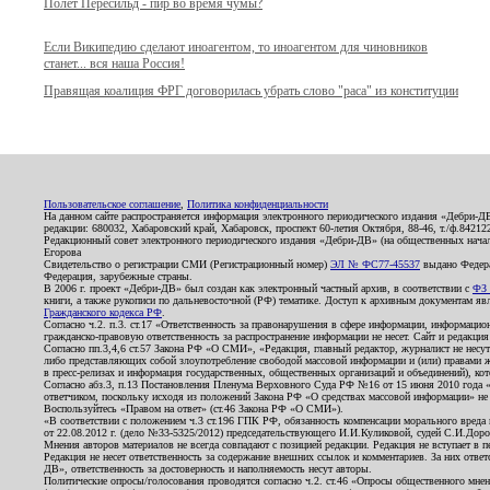
Полёт Пересильд - пир во время чумы?
Если Википедию сделают иноагентом, то иноагентом для чиновников
станет... вся наша Россия!
Правящая коалиция ФРГ договорилась убрать слово "раса" из конституции
Пользовательское соглашение
,
Политика конфиденциальности
На данном сайте распространяется информация электронного периодического издания «Дебри-Д
редакции: 680032, Хабаровский край, Хабаровск, проспект 60-летия Октября, 88-46, т./ф.8421
Редакционный совет электронного периодического издания «Дебри-ДВ» (на общественных нач
Егорова
Свидетельство о регистрации СМИ (Регистрационный номер)
ЭЛ № ФС77-45537
выдано Федера
Федерация, зарубежные страны.
В 2006 г. проект «Дебри-ДВ» был создан как электронный частный архив, в соответствии с
ФЗ 
книги, а также рукописи по дальневосточной (РФ) тематике. Доступ к архивным документам явля
Гражданского кодекса РФ
.
Согласно ч.2. п.3. ст.17 «Ответственность за правонарушения в сфере информации, информац
гражданско-правовую ответственность за распространение информации не несет. Сайт и редакци
Согласно пп.3,4,6 ст.57 Закона РФ «О СМИ», «Редакция, главный редактор, журналист не несут
либо представляющих собой злоупотребление свободой массовой информации и (или) правами ж
в пресс-релизах и информация государственных, общественных организаций и объединений), кот
Согласно абз.3, п.13 Постановления Пленума Верховного Суда РФ №16 от 15 июня 2010 года 
ответчиком, поскольку исходя из положений Закона РФ «О средствах массовой информации» не 
Воспользуйтесь «Правом на ответ» (ст.46 Закона РФ «О СМИ»).
«В соответствии с положением ч.3 ст.196 ГПК РФ, обязанность компенсации морального вреда п
от 22.08.2012 г. (дело №33-5325/2012) председательствующего И.И.Куликовой, судей С.И.Дор
Мнения авторов материалов не всегда совпадают с позицией редакции. Редакция не вступает в п
Редакция не несет ответственность за содержание внешних ссылок и комментариев. За них отве
ДВ», ответственность за достоверность и наполняемость несут авторы.
Политические опросы/голосования проводятся согласно ч.2. ст.46 «Опросы общественного мнени