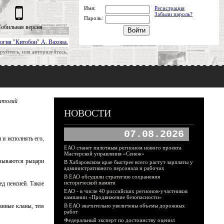
Имя:
Регистрация
Забыли пароль?
Пароль:
обильная версия
огия "Китобои" А. Вахова.
руйтесь, или авторизуйтесь.
натолий
НОВОСТИ
07.08.2026
 и исполнять его,
ЕАО станет пилотным регионом нового проекта
Мастерской управления «Сенеж»
азываются рыцари
В Хабаровском крае быстрее всего растут зарплаты у
административного персонала и рабочих
В ЕАО обсудили стратегию сохранения
исторической памяти
ед пенсией. Такое
ЕАО - в числе 40 российских регионов-участников
кампании «Продвижение безопасности»
анные кланы, тем
В ЕАО значительно увеличены объемы дорожных
работ
Федеральный эксперт по достоинству оценил