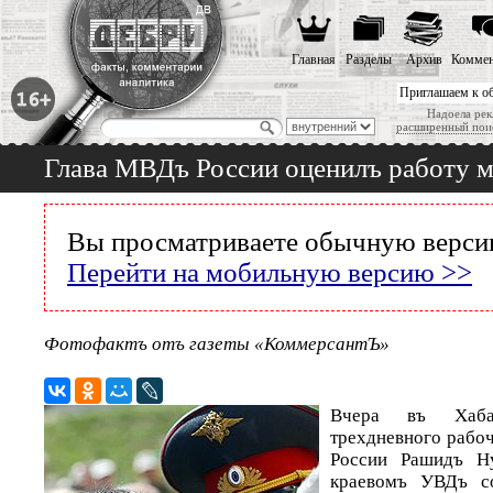
Главная
Разделы
Архив
Коммен
Приглашаем к о
Надоела рек
расширенный пои
Глава МВДъ России оценилъ работу м
Вы просматриваете обычную версию
Перейти на мобильную версию >>
Фотофактъ отъ газеты «КоммерсантЪ»
Вчера въ Хаба
трехдневного рабоч
России Рашидъ Ну
краевомъ УВДъ с