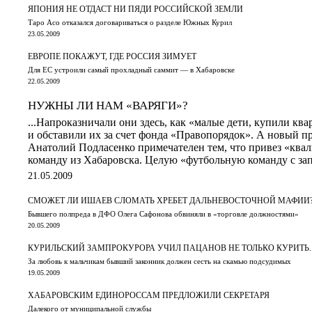
ЯПОНИЯ НЕ ОТДАСТ НИ ПЯДИ РОССИЙСКОЙ ЗЕМЛИ
Таро Асо отказался договариваться о разделе Южных Курил
23.05.2009
ЕВРОПЕ ПОКАЖУТ, ГДЕ РОССИЯ ЗИМУЕТ
Для ЕС устроили самый прохладный саммит — в Хабаровске
22.05.2009
НУЖНЫ ЛИ НАМ «ВАРЯГИ»?
...Напроказничали они здесь, как «малые дети, купили кв
и обставили их за счет фонда «Правопорядок». А новый п
Анатолий Подласенко примечателен тем, что привез «кв
команду из Хабаровска. Целую «футбольную команду с з
21.05.2009
СМОЖЕТ ЛИ ИШАЕВ СЛОМАТЬ ХРЕБЕТ ДАЛЬНЕВОСТОЧНОЙ МАФИИ
Бывшего полпреда в ДФО Олега Сафонова обвиняли в «торговле должностями»
20.05.2009
КУРИЛЬСКИЙ ЗАМПРОКУРОРА УЧИЛ ПАЦАНОВ НЕ ТОЛЬКО КУРИТЬ..
За любовь к мальчикам бывший законник должен сесть на скамью подсудимых
19.05.2009
ХАБАРОВСКИМ ЕДИНОРОССАМ ПРЕДЛОЖИЛИ СЕКРЕТАРЯ
Далекого от муниципальной службы