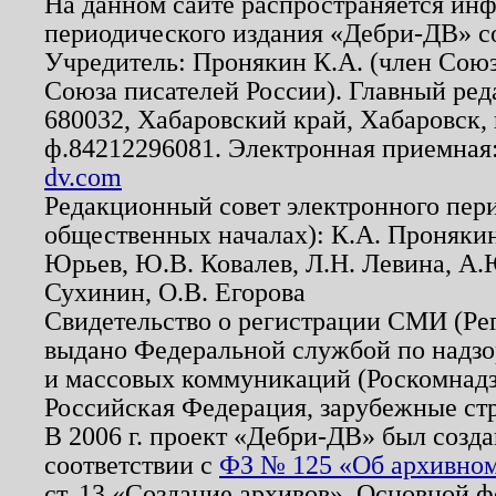
На данном сайте распространяется ин
периодического издания «Дебри-ДВ» с
Учредитель: Пронякин К.А. (член Союз
Союза писателей России). Главный ред
680032, Хабаровский край, Хабаровск, п
ф.84212296081. Электронная приемная
dv.com
Редакционный совет электронного пер
общественных началах): К.А. Проняки
Юрьев, Ю.В. Ковалев, Л.Н. Левина, А.
Сухинин, О.В. Егорова
Свидетельство о регистрации СМИ (Р
выдано Федеральной службой по надзо
и массовых коммуникаций (Роскомнадзо
Российская Федерация, зарубежные ст
В 2006 г. проект «Дебри-ДВ» был созда
соответствии с
ФЗ № 125 «Об архивном
ст. 13 «Создание архивов». Основной ф