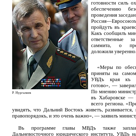
готовности силъ о
обеспечению бе
проведения заседан
Россия—Евросо
пройдутъ въ краево
Какъ сообщилъ мини
ответственные з
саммита, о пре
доложили уверенно
«Меры по обесп
приняты на самом
УВДъ края къ п
готово», — завери
По мнению министр
Р. Нургалиев
въ Хабаровске — 
всего региона. «Пр
увидятъ, что Дальний Востокъ живетъ, развивается,
правопорядокъ, и это очень важно», — заявилъ минист
Въ программе главы МВДъ также заплан
Дальневосточного юридического института, УВДъ н