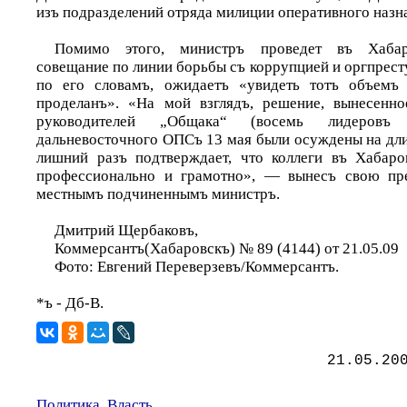
изъ подразделений отряда милиции оперативного назн
Помимо этого, министръ проведет въ Хабар
совещание по линии борьбы съ коррупцией и оргпрест
по его словамъ, ожидаетъ «увидеть тотъ объемъ
проделанъ». «На мой взглядъ, решение, вынесенн
руководителей „Общака“ (восемь лидеровъ 
дальневосточного ОПСъ 13 мая были осуждены на дли
лишний разъ подтверждает, что коллеги въ Хабаро
профессионально и грамотно», — вынесъ свою пр
местнымъ подчиненнымъ министръ.
Дмитрий Щербаковъ,
Коммерсантъ(Хабаровскъ) № 89 (4144) от 21.05.09
Фото: Евгений Переверзевъ/Коммерсантъ.
*ъ - Дб-В.
21.05.20
Политика, Власть