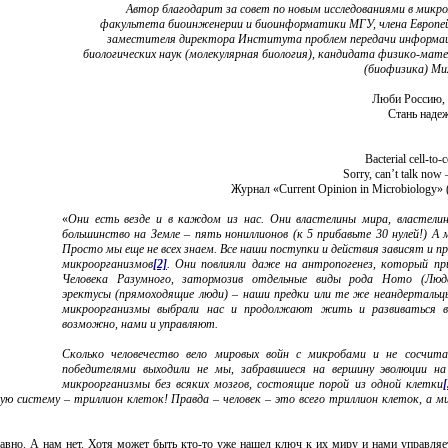
Автор благодарит за совет по новым исследованиями в микр
факультета биоинженерии и биоинформатики МГУ, члена Европей
заместителя директора Института проблем передачи информа
биологических наук (молекулярная биология), кандидата физико-мат
(биофизика) Ми
Люби Россию, 
Стань наде
Bacterial cell-to
Sorry, can’t talk now 
Журнал «Current Opinion in Microbiology»
«
Они есть везде и в каждом из нас. Они властелины мира, властелин
большинство на Земле – пять нониллионов (к 5 прибавьте 30 нулей!) А
Просто мы еще не всех знаем. Все наши поступки и действия зависят и пр
микроорганизмов
[2]
. Они повлияли даже на антропогенез, который пр
Человека Разумного, затормозив отдельные виды рода Homo (Люде
эректусы (прямоходящие люди) – наши предки или те же неандертальц
микроорганизмы выбрали нас и продолжают жить и развиваться вн
возможно, нами и управляют.
Сколько человечество вело мировых войн с микробами и не сосчита
победителями выходили не мы, забравшиеся на вершину эволюции на
микроорганизмы без всяких мозгов, состоящие порой из одной клетки
[
ю систему – триллион клеток! Правда – человек – это всего триллион клеток, а м
равно. А нам нет. Хотя может быть кто-то уже нашел ключ к их миру и нами управля