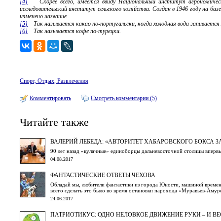
[4]
Скорее всего, имеется ввиду Национальный институт агрономических ис
исследовательский институт сельского хозяйства. Создан в 1946 году на баз
изменено название.
[5]
Так называется какао по-португальски, когда холодная вода запивается 
[6]
Так называется кофе по-турецки.
Спорт, Отдых, Развлечения
Комментировать
Смотреть комментарии (5)
Читайте также
ВАЛЕРИЙ ЛЕБЕДА: «АВТОРИТЕТ ХАБАРОВСКОГО БОКСА З
90 лет назад «кулачные» единоборцы дальневосточной столицы впервы
04.08.2017
ФАНТАСТИЧЕСКИЕ ОТВЕТЫ ЧЕХОВА
Обладай мы, любители фантастики из города Юности, машиной времени
всего сделать это было во время остановки парохода «Муравьев-Амур
24.06.2017
ПАТРИОТИКУС: ОДНО НЕЛОВКОЕ ДВИЖЕНИЕ РУКИ – И ВЕ