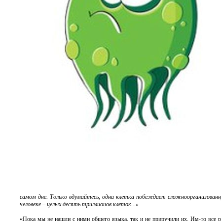
самом дне. Только вдумайтесь, одна клетка побеждает сложноорганизованну
человеке – целых десять триллионов клеток...»
«Пока мы не нашли с ними общего языка, так и не приручили их. Им-то все 