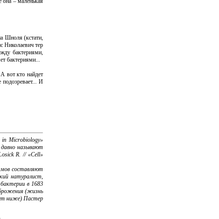
е она – маленькая
а Шноля (кстати,
ис Николаевич тер
ежду бактериями,
ет бактериями...
 А вот кто найдет
 подозревает... И
in Microbiology»
е давно называют
sick R. // «Cell»
измов составляют
ский натуралист,
 бактерии в 1683
 брожения (жизнь
дет ниже) Пастер