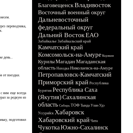
Владивосток
Благовещенск
Восточный военный округ
 несем.
Дальневосточный
федеральный округ
ерез переводчика,
х.
Дальний Восток
ЕАО
Забайкалье
Забайкальский край
Камчатский край
Комсомольск-на-Амуре
Корякия
е день...
Магадан
Магаданская
Курилы
область
Николаевск-на-Амуре
Находка
Петропавловск-Камчатский
я от поездки.
Приморский край
Республика
Республика Саха
Бурятия
 с ним еще всегда
(Якутия)
Сахалинская
ерал за редкую из
область
ТОФ
Тында
Улан-Удэ
Сибирь
Хабаровск
Уссурийск
Хабаровский край
аньку, подготовил
Чита
Чукотка
Южно-Сахалинск