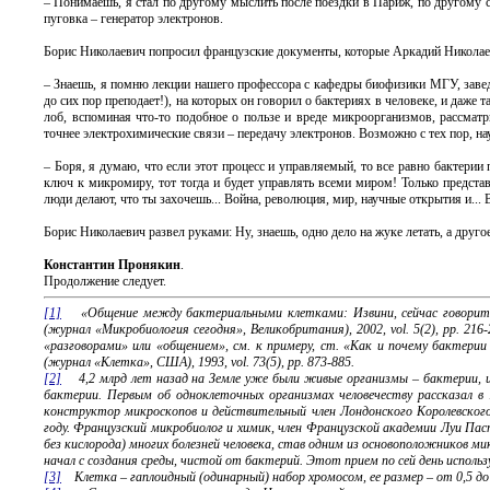
– Понимаешь, я стал по другому мыслить после поездки в Париж, по другому се
пуговка – генератор электронов.
Борис Николаевич попросил французские документы, которые Аркадий Николаеви
– Знаешь, я помню лекции нашего профессора с кафедры биофизики МГУ, заве
до сих пор преподает!), на которых он говорил о бактериях в человеке, и даже т
лоб, вспоминая что-то подобное о пользе и вреде микроорганизмов, рассма
точнее электрохимические связи – передачу электронов. Возможно с тех пор, наук
– Боря, я думаю, что если этот процесс и управляемый, то все равно бактерии
ключ к микромиру, тот тогда и будет управлять всеми миром! Только представь:
люди делают, что ты захочешь... Война, революция, мир, научные открытия и... 
Борис Николаевич развел руками: Ну, знаешь, одно дело на жуке летать, а друго
Константин Пронякин
.
Продолжение следует.
[1]
«Общение между бактериальными клетками: Извини, сейчас говорить не мог
(журнал «Микробиология сегодня», Великобритания), 2002, vol. 5(2), pp. 
«разговорами» или «общением», см. к примеру, ст. «Как и почему бактерии раз
(журнал «Клетка», США), 1993, vol. 73(5), pp. 873-885.
[2]
4,2 млрд лет назад на Земле уже были живые организмы – бактерии, их
бактерии. Первым об одноклеточных организмах человечеству рассказал в 1
конструктор микроскопов и действительный член Лондонского Королевского 
году. Французский микробиолог и химик, член Французской академии Луи Паст
без кислорода) многих болезней человека, став одним из основоположников м
начал с создания среды, чистой от бактерий. Этот прием по сей день исполь
[3]
Клетка – гаплоидный (одинарный) набор хромосом, ее размер – от 0,5 до 