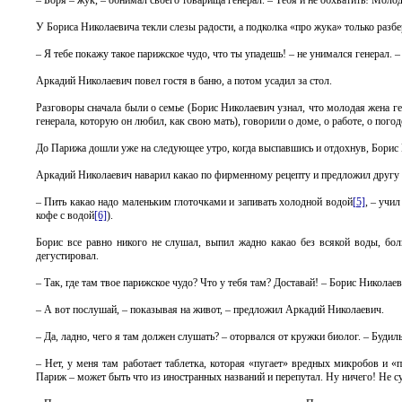
– Боря – жук, – обнимал своего товарища генерал. – Тебя и не обхватить! Молоде
У Бориса Николаевича текли слезы радости, а подколка «про жука» только разб
– Я тебе покажу такое парижское чудо, что ты упадешь! – не унимался генерал.
Аркадий Николаевич повел гостя в баню, а потом усадил за стол.
Разговоры сначала были о семье (Борис Николаевич узнал, что молодая жена ге
генерала, которую он любил, как свою мать), говорили о доме, о работе, о погоде
До Парижа дошли уже на следующее утро, когда выспавшись и отдохнув, Борис
Аркадий Николаевич наварил какао по фирменному рецепту и предложил другу 
– Пить какао надо маленьким глоточками и запивать холодной водой
[5]
, – учи
кофе с водой
[6]
).
Борис все равно никого не слушал, выпил жадно какао без всякой воды, б
дегустировал.
– Так, где там твое парижское чудо? Что у тебя там? Доставай! – Борис Николаев
– А вот послушай, – показывая на живот, – предложил Аркадий Николаевич.
– Да, ладно, чего я там должен слушать? – оторвался от кружки биолог. – Будиль
– Нет, у меня там работает таблетка, которая «пугает» вредных микробов и «
Париж – может быть что из иностранных названий и перепутал. Ну ничего! Не сут