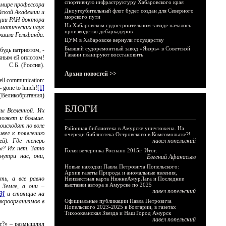
спортивную инфраструктуру Хабаровского края
омире профессора
Дноуглубительный флот будет создан для Северного
ской Академии и
морского пути
ции РАН доктора
На Хабаровском судостроительном заводе началось
ематических наук
производство дебаркадеров
хаила Гельфанда.
ЦУМ в Хабаровске вернули государству
Бывший судоремонтный завод «Якорь» в Советской
будь патриотом, -
Гавани планируют восстановить
жным ей оплотом!
С.Б. (Россия).
Архив новостей >>
-cell communication:
– gone to lunch!
[1]
 (Великобритания)
БЛОГИ
ы Вселенной. Их
 может и больше.
оисходят по воле
Районная библиотека в Амурске уничтожена. На
ивел к появлению
очереди библиотека Островского в Комсомольске?!
й). Где теперь
павел попельский
ы? Их нет. Зато
Голая вечеринка Роснано 2015г. Итог.
утри нас, они,
Евгений Афанасьев
Новые находки Павла Петровича Попельского:
Архив газеты Природа и аномальные явления,
ть, а все равно
Неизвестная карта НижнеАмурЛага и Последние
выставки автора в Амурске по 2025
 Земле, а они –
павел попельский
3]
и стоящие на
икроорганизмов в
Официальные публикации Павла Петровича
Попельского 2023-2025 в Болгарии, в газетах
Тихоокеанская Звезда и Наш Город Амурск
павел попельский
ет?» – размышлял