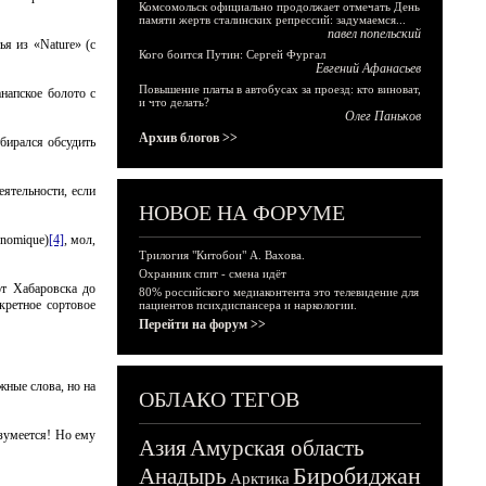
Комсомольск официально продолжает отмечать День
памяти жертв сталинских репрессий: задумаемся...
павел попельский
я из «Nature» (с
Кого боится Путин: Сергей Фургал
Евгений Афанасьев
Повышение платы в автобусах за проезд: кто виноват,
напское болото с
и что делать?
Олег Паньков
Архив блогов >>
бирался обсудить
ятельности, если
НОВОЕ НА ФОРУМЕ
onomique)
[4]
, мол,
Трилогия "Китобои" А. Вахова.
Охранник спит - смена идёт
от Хабаровска до
80% российского медиаконтента это телевидение для
екретное сортовое
пациентов психдиспансера и наркологии.
Перейти на форум >>
жные слова, но на
ОБЛАКО ТЕГОВ
азумеется! Но ему
Азия
Амурская область
Биробиджан
Анадырь
Арктика