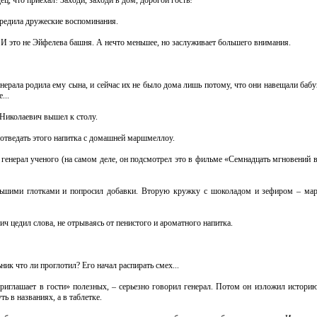
ц, что приехал! Заходи, заходи в дом, дорогой гость!
ередила дружеские воспоминания.
 – И это не Эйфелева башня. А нечто меньшее, но заслуживает большего внимания.
нерала родила ему сына, и сейчас их не было дома лишь потому, что они навещали бабу
...
 Николаевич вышел к столу.
отведать этого напитка с домашней маршмеллоу.
л генерал ученого (на самом деле, он подсмотрел это в фильме «Семнадцать мгновений 
ольшими глотками и попросил добавки. Вторую кружку с шоколадом и зефиром – м
ич цедил слова, не отрываясь от пенистого и ароматного напитка.
ник что ли проглотил? Его начал распирать смех...
приглашает в гости» полезных, – серьезно говорил генерал. Потом он изложил истори
ь в названиях, а в таблетке.