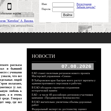
Имя:
Регистрация
Забыли пароль?
Пароль:
обильная версия
огия "Китобои" А. Вахова.
руйтесь, или авторизуйтесь.
НОВОСТИ
ского рассказа
07.08.2026
нерал и бывший
месте с учеными
ЕАО станет пилотным регионом нового проекта
узнали, что все
Мастерской управления «Сенеж»
отдельных людей
В Хабаровском крае быстрее всего растут зарплаты у
Герои полагают,
административного персонала и рабочих
иотикус (с лат.
В ЕАО обсудили стратегию сохранения
исторической памяти
ольшую любовь к
кие, а и очень
ЕАО - в числе 40 российских регионов-участников
кампании «Продвижение безопасности»
 среде. Генерал
ет мир, где все
В ЕАО значительно увеличены объемы дорожных
работ
Федеральный эксперт по достоинству оценил