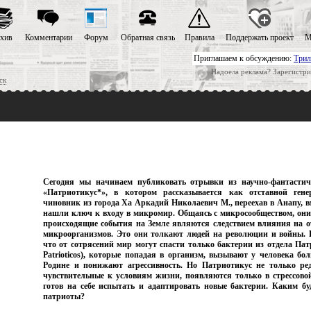
хив
Комментарии
Форум
Обратная связь
Правила
Поддержать проект
М
Приглашаем к обсуждению:
Трил
Надоела реклама? Зарегистри
ск
Сегодня мы начинаем публиковать отрывки из научно-фантастиче
«Патриотикус*»
, в котором рассказывается как отставной ге
чиновник из города Ха Аркадий Николаевич М., переехав в Анапу, в
нашли ключ к входу в микромир. Общаясь с микросообществом, они 
происходящие события на Земле являются следствием влияния на 
микроорганизмов. Это они толкают людей на революции и войны. 
что от сотрясений мир могут спасти только бактерии из отдела Патр
Patrioticos), которые попадая в организм, вызывают у человека б
Родине и понижают агрессивность. Но Патриотикус не только ред
чувствительные к условиям жизни, появляются только в стрессовой
готов на себе испытать и адаптировать новые бактерии. Каким буд
патриоты?