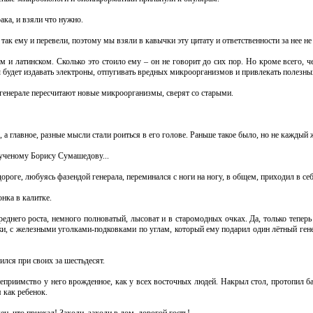
рака, и взяли что нужно.
так ему и перевели, поэтому мы взяли в кавычки эту цитату и ответственности за нее не
ом и латинском. Сколько это стоило ему – он не говорит до сих пор. Но кроме всего, ч
будет издавать электроны, отпугивать вредных микроорганизмов и привлекать полезны
 в генерале пересчитают новые микроорганизмы, сверят со старыми.
а главное, разные мысли стали роиться в его голове. Раньше такое было, но не каждый ж
-ученому Борису Сумашедову...
ороге, любуясь фазендой генерала, переминался с ноги на ногу, в общем, приходил в себ
онка в калитке.
реднего роста, немного полноватый, лысоват и в старомодных очках. Да, только теперь
жи, с железными уголками-подковками по углам, который ему подарил один лётный ген
лся при своих за шестьдесят.
теприимство у него врожденное, как у всех восточных людей. Накрыл стол, протопил б
 как ребенок.