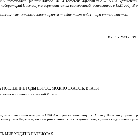
следований (Institut national de la recherche agronomique – INRA), крупнейши
е лабораторий Института агрономических исследований, основанного в 1921 году. В р
маленькими глотками какао, причем на один прием воды – три приема напитка.
07.05.2017 03
А ПОСЛЕДНИЕ ГОДЫ ВЫРОС, МОЖНО СКАЗАТЬ, В РАЗЫ»
е стали чемпионами советской России
, то вполне могли махнуть в 1890-й и передать свои вопросы Антону Павловичу прямо в р
ский» у села Пермское, как говорится: «не отходя от дома». Увы, пришлось идти иным пут
СЬ МИР ХОДИТ В ПАТРИОТАХ!