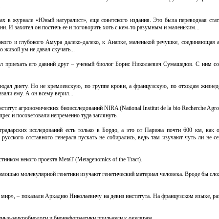
.
мах в журнале «Юный натуралист», еще советского издания. Это была переводная стать
и. И захотел он постичь ее и поговорить хоть с кем-то разумным и маленьким...
кого и глубокого Амура далеко-далеко, к Анапке, маленькой речушке, соединяющая а
 живой ум не давал скучать...
ыл приехать его давний друг – ученый биолог Борис Николаевич Сумашедов. С ним со
юдал диету. Но не кремлевскую, по группе крови, а французскую, по отходам жизнеде
азали ему. А он всему верил...
ститут агрономических биоисследований NIRA (National Institut de la bio Recherche Agr
рес и посоветовали непременно туда заглянуть.
градарских исследований есть только в Бордо, а это от Парижа почти 600 км, как 
русского отставного генерала пускать не собирались, ведь там изучают чуть ли не с
тником некого проекта MetaT (Metagenomics of the Tract).
помощью молекулярной генетики изучают генетический материал человека. Вроде бы сло
т мир», – показали Аркадию Николаевичу на девиз института. На французском языке, р
ченые-микробиологи и биоинформатики прильнули к окулярам.