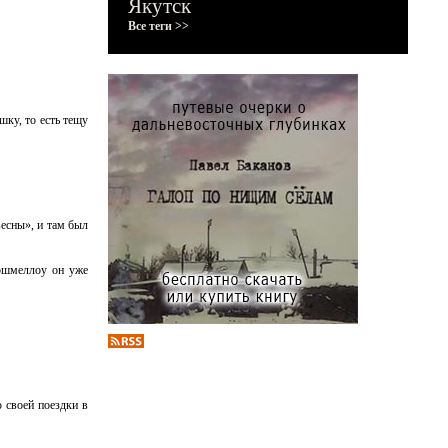
Якутск
Все теги >>
шку, то есть тещу
весны», и там был
аршмеллоу он уже
ю своей поездки в