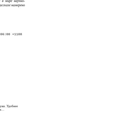
й в мире научно-
ассказе намерено
:06:00 +1100
уки. Удобнее
ем…