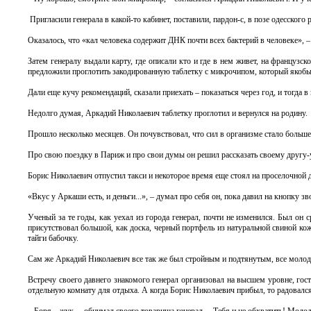
Пригласили генерала в какой-то кабинет, поставили, пардон-с, в позе одесского 
Оказалось, что «кал человека содержит ДНК почти всех бактерий в человеке», – 
Затем генералу выдали карту, где описали кто и где в нем живет, на французск
предложили проглотить закодированную таблетку с микрочипом, который якобы 
Дали еще кучу рекомендаций, сказали приехать – показаться через год, и тогда
Недолго думая, Аркадий Николаевич таблетку проглотил и вернулся на родину.
Прошло несколько месяцев. Он почувствовал, что сил в организме стало больше, 
Про свою поездку в Париж и про свои думы он решил рассказать своему другу
Борис Николаевич отпустил такси и некоторое время еще стоял на проселочной д
«Вкус у Аркаши есть, и деньги...», – думал про себя он, пока давил на кнопку зв
Ученый за те годы, как уехал из города генерал, почти не изменился. Был он с
присутствовал большой, как доска, черный портфель из натуральной свиной ко
тайги бабочку.
Сам же Аркадий Николаевич все так же был стройным и подтянутым, все молоди
Встречу своего давнего знакомого генерал организовал на высшем уровне, гос
отдельную комнату для отдыха. А когда Борис Николаевич прибыл, то радовался