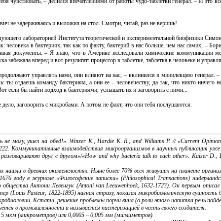
бя чувствовать, – делился впечатлениями от работы чудо-таблетки генерал. – И это вс
ч не задерживаясь и выложил на стол. Смотри, читай, раз не веришь!
дующего лабораторией Института теоретической и экспериментальной биофизики Симон
ак: человека в бактериях, так как по факту, бактерий в нас больше, чем нас самих, – Бор
тривая документы. – Я знаю, что в Америке исследовали химические коммуникации м
а забежала вперед и вот результат: процессор в таблетке, таблетка в человеке и управля
 продолжают управлять нами, они влияют на нас, – вклинился в минилекцию генерал. –
 ты отдаешь команду бактериям, а они ее – человечеству, да так, что никто ничего не
Вот если бы найти подход к бактериями, услышать их и заговорить с ними...
е дело, заговорить с микробами. А потом не факт, что они тебя послушаются.
у, ушел на обед!». Winzer K., Hardie K. R., and Williams P. // «Current Opinion 
216-222. Коммуникативные взаимодействия микроорганизмов в научных публикация уж
говаривают друг с другом»/«How and why bacteria talk to each other». Kaiser D., Lo
 нашли в древних окаменелостях. Ныне более 70% всех живущих на планете орган
676 году в журнале «Философские записки» (Philosophical Transactions) нидерланд
общества Антони Левенгук (Antoni van Leeuwenhoek, 1632-1723). Он первым описал
ер (Louis Pasteur, 1822-1895) нагнал страху, показал микробиологическую сущность
икробиологии. Кстати, решение проблемы порчи вина (о роли этого напитка речь пой
зуется в промышленности и называется пастеризацией в честь своего создателя.
5 мкм (микрометров) или 0,0005 – 0,005 мм (миллиметров).