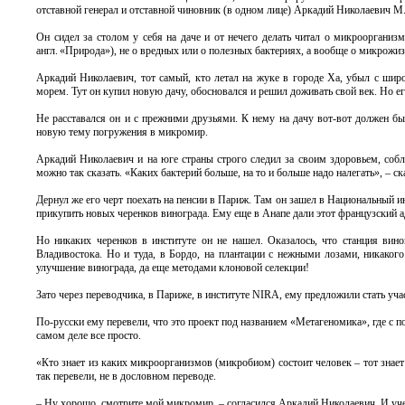
отставной генерал и отставной чиновник (в одном лице) Аркадий Николаевич М
Он сидел за столом у себя на даче и от нечего делать читал о микроорганиз
англ. «Природа»), не о вредных или о полезных бактериях, а вообще о микрожизн
Аркадий Николаевич, тот самый, кто летал на жуке в городе Ха, убыл с широ
морем. Тут он купил новую дачу, обосновался и решил доживать свой век. Но его
Не расставался он и с прежними друзьями. К нему на дачу вот-вот должен б
новую тему погружения в микромир.
Аркадий Николаевич и на юге страны строго следил за своим здоровьем, собл
можно так сказать. «Каких бактерий больше, на то и больше надо налегать», – ск
Дернул же его черт поехать на пенсии в Париж. Там он зашел в Национальный ин
прикупить новых черенков винограда. Ему еще в Анапе дали этот французский ад
Но никаких черенков в институте он не нашел. Оказалось, что станция вино
Владивостока. Но и туда, в Бордо, на плантации с нежными лозами, никакого 
улучшение винограда, да еще методами клоновой селекции!
Зато через переводчика, в Париже, в институте NIRA, ему предложили стать учас
По-русски ему перевели, что это проект под названием «Метагеномика», где с 
самом деле все просто.
«Кто знает из каких микроорганизмов (микробиом) состоит человек – тот знае
так перевели, не в дословном переводе.
– Ну хорошо, смотрите мой микромир, – согласился Аркадий Николаевич. И у