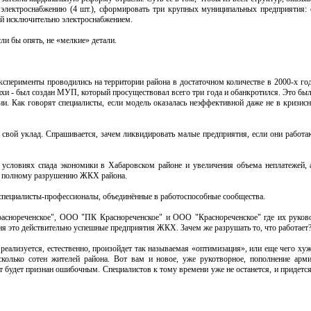
 и электроснабжению (4 шт.), сформировать три крупных муниципальных предприятия
ий исключительно электроснабжением.
и бы опять, не «мелкие» детали.
эксперименты проводились на территории района в достаточном количестве в 2000-х го
хи - был создан МУП, который просуществовал всего три года и обанкротился. Это бы
. Как говорят специалисты, если модель оказалась неэффективной даже не в кризисн
свой уклад. Спрашивается, зачем ликвидировать малые предприятия, если они работают
 условиях спада экономики в Хабаровском районе и увеличения объема неплатежей, 
 к полному разрушению ЖКХ района.
 специалисты-профессионалы, объединённые в работоспособные сообщества.
снореченское", ООО "ПК Краснореченское" и ООО "Краснореченское" где их руков
я это действительно успешные предприятия ЖКХ. Зачем же разрушать то, что работает
 реализуется, естественно, произойдет так называемая «оптимизация», или еще чего ху
есколько сотен жителей района. Вот вам и новое, уже рукотворное, пополнение ар
т будет признан ошибочным. Специалистов к тому времени уже не останется, и придется