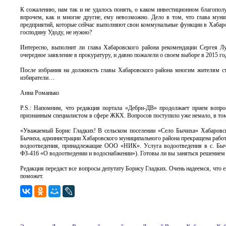
К сожалению, нам так и не удалось понять, о каком инвестиционном благопол
впрочем, как и многие другие, ему невозможно. Дело в том, что глава муни
предприятий, которые сейчас выполняют свои коммунальные функции в Хабаро
господину Удоду, не нужно?
Интересно, выполнит ли глава Хабаровского района рекомендации Сергея Л
очередное заявление в прокуратуру, и давно пожалели о своем выборе в 2015 го
После избрания на должность главы Хабаровского района многим жителям ст
избиратели…
Анна Романько
P.S.: Напомним, что редакция портала «Дебри-ДВ» продолжает прием вопро
признанным специалистом в сфере ЖКХ. Вопросов поступило уже немало, в том 
«Уважаемый Борис Гладких! В сельском поселении «Село Бычиха» Хабаровск
Бычиха, администрации Хабаровского муниципального района прекращена работа
водоотведения, принадлежащие ООО «НИК». Услуга водоотведения в с. Бычих
ФЗ-416 «О водоотведении и водоснабжении»). Готовы ли вы заняться решением
Редакция передаст все вопросы депутату Борису Гладких. Очень надеемся, что 
поможет.