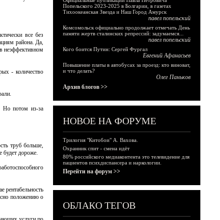
Официальные публикации Павла Петровича
Попельского 2023-2025 в Болгарии, в газетах
Тихоокеанская Звезда и Наш Город Амурск
павел попельский
Комсомольск официально продолжает отмечать День
памяти жертв сталинских репрессий: задумаемся...
тически все без
павел попельский
циям района. Да,
я в неэффективном
Кого боится Путин: Сергей Фургал
Евгений Афанасьев
Повышение платы в автобусах за проезд: кто виноват,
и что делать?
рых - количество
Олег Паньков
Архив блогов >>
рали.
. Но потом из-за
НОВОЕ НА ФОРУМЕ
Трилогия "Китобои" А. Вахова.
сть труб больше,
Охранник спит - смена идёт
е будет дороже.
80% российского медиаконтента это телевидение для
пациентов психдиспансера и наркологии.
 работоспособного
Перейти на форум >>
ае рентабельность
ласно положению о
ОБЛАКО ТЕГОВ
ывающих услуги по