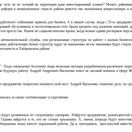
де чуть ли не лучший на территории края инвестиционный климат? Может, районны
х реформ в коммунальную отрасль района ринутся так называемые концессионеры и в
е действуют стабильные правила для бизнеса. А в нашем случае, когда с 35-ю предприя
ацией обслуживали и эксплуатировали сети, брали кредиты под развитие компаний, д
тся просто так. Нынче не социалистическое время, когда можно одним росчерком пера в
е антимонопольной службы, или региональные структуры по работе с малым бизнесо
ольших действующих бизнес-структур вдруг по мановению жезла чиновника будут стерты
ятельность в Хабаровском районе.
". Тогда совершенно бесплатно люди несколько месяцев разрабатывали различную нор
а будущую работу. Андрей Андреевич Василенко вовсе не заезжий новичок в сфере Ж
 предприятия попросили покинуть свой пост. Андрей Василенко, понятное дело, не сра
началась та самая «оптимизация» и укрупнение.
 будут развиваться по следующему сценарию. Найдутся предприятия, руководителей 
 Однако найдутся и те, кто не сложит крылышки. А, значит, впереди будут многочи
рбитражных исках вместо нормальной работы. Да и, повторимся, пресловутый инвестк