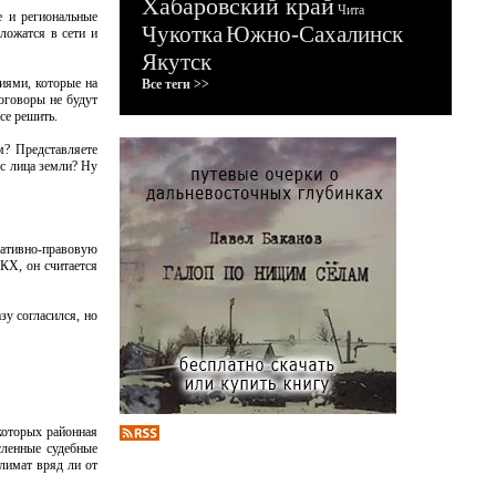
Хабаровский край
Чита
е и региональные
Чукотка
Южно-Сахалинск
ложатся в сети и
Якутск
тиями, которые на
Все теги >>
оговоры не будут
се решить.
м? Представляете
 с лица земли? Ну
мативно-правовую
КХ, он считается
зу согласился, но
которых районная
сленные судебные
лимат вряд ли от