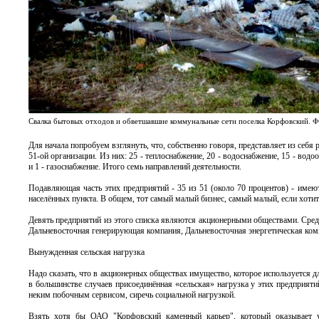
Свалка бытовых отходов и обветшавшие коммунальные сети поселка Корфовский. Ф
Для начала попробуем взглянуть, что, собственно говоря, представляет из себ
51-ой организации. Из них: 25 - теплоснабжение, 20 - водоснабжение, 15 - во
и 1 - газоснабжение. Итого семь направлений деятельности.
Подавляющая часть этих предприятий - 35 из 51 (около 70 процентов) - име
населённых пункта. В общем, тот самый малый бизнес, самый малый, если хотите
Девять предприятий из этого списка являются акционерными обществами. Сред
Дальневосточная генерирующая компания, Дальневосточная энергетическая ком
Вынужденная сельская нагрузка
Надо сказать, что в акционерных обществах имущество, которое используется
в большинстве случаев присоединённая «сельская» нагрузка у этих предприяти
неким побочным сервисом, сиречь социальной нагрузкой.
Взять хотя бы ОАО "Корфовский каменный карьер", который оказывает ус