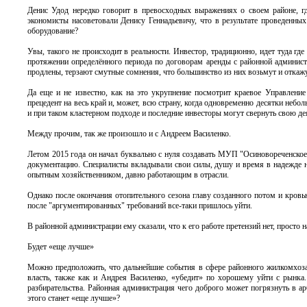
Денис Удод нередко говорит в превосходных выражениях о своем районе, г
экономисты насоветовали Денису Геннадьевичу, что в результате проведенны
оборудование?
Увы, такого не происходит в реальности. Инвестор, традиционно, идет туда гд
протяжении определённого периода по договорам аренды с районной администр
продлены, терзают смутные сомнения, что большинство из них возьмут и откажу
Да еще и не известно, как на это укрупнение посмотрит краевое Управлени
прецедент на весь край и, может, всю страну, когда одновременно десятки неб
и при таком кластерном подходе и последние инвесторы могут свернуть свою де
Между прочим, так же произошло и с Андреем Василенко.
Летом 2015 года он начал буквально с нуля создавать МУП "Осиновореченское
документацию. Специалисты вкладывали свои силы, душу и время в надежде н
опытным хозяйственником, давно работающим в отрасли.
Однако после окончания отопительного сезона главу созданного потом и кровью
после "аргументированных" требований все-таки пришлось уйти.
В районной администрации ему сказали, что к его работе претензий нет, просто 
Будет «еще лучше»
Можно предположить, что дальнейшие события в сфере районного жилкомхоза
власть, также как и Андрея Василенко, «убедит» по хорошему уйти с рынка.
разбирательства. Районная администрация чего доброго может погрязнуть в а
этого станет «еще лучше»?