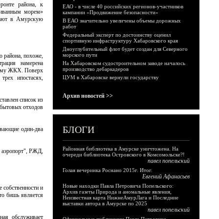
ронте района, к
ЕАО - в числе 40 российских регионов-участников
ливанным морем»
кампании «Продвижение безопасности»
кают в Амурскую
В ЕАО значительно увеличены объемы дорожных
работ
Федеральный эксперт по достоинству оценил
спортивную инфраструктуру Хабаровского края
Дноуглубительный флот будет создан для Северного
морского пути
о района, похоже,
трация намерена
На Хабаровском судостроительном заводе началось
производство дебаркадеров
тему ЖКХ. Поверх
трех ипостасях,
ЦУМ в Хабаровске вернули государству
Архив новостей >>
ставлен список из
х бытовых отходов
БЛОГИ
ивающие один-два
Районная библиотека в Амурске уничтожена. На
 аэропорт", РЖД,
очереди библиотека Островского в Комсомольске?!
павел попельский
Голая вечеринка Роснано 2015г. Итог.
Евгений Афанасьев
Новые находки Павла Петровича Попельского:
 собственности и
Архив газеты Природа и аномальные явления,
 то бишь является
Неизвестная карта НижнеАмурЛага и Последние
выставки автора в Амурске по 2025
павел попельский
ная обслуживает