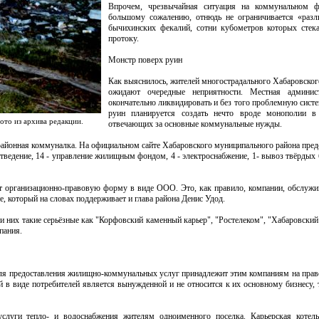
Впрочем, чрезвычайная ситуация на коммунальном ф
большому сожалению, отнюдь не ограничивается «раз
бычихинских фекалий, сотни кубометров которых сте
протоку.
Монстр поверх руин
Как выяснилось, жителей многострадального Хабаровског
ожидают очередные неприятности. Местная админис
окончательно ликвидировать и без того проблемную сис
руин планируется создать нечто вроде монополии в 
ото из архива редакции.
отвечающих за основные коммунальные нужды.
я районная коммуналка. На официальном сайте Хабаровского муниципального района пред
доотведение, 14 - управление жилищным фондом, 4 - электроснабжение, 1- вывоз твёрды
ют организационно-правовую форму в виде ООО. Это, как правило, компании, обслуж
, который на словах поддерживает и глава района Денис Удод.
и них такие серьёзные как "Корфовский каменный карьер", "Ростелеком", "Хабаровский
пания.
 для предоставления жилищно-коммунальных услуг принадлежит этим компаниям на праве
й в виде потребителей является вынужденной и не относится к их основному бизнесу,
луги тепло- и водоснабжения жителям одноименного поселка. Карьерская котель