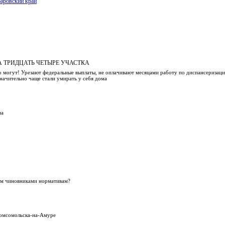
аровский край
 ТРИДЦАТЬ ЧЕТЫРЕ УЧАСТКА
 могут! Урезают федеральные выплаты, не оплачивают месяцами работу по диспансеризации и
значительно чаще стали умирать у себя дома
па
ым чиновниками нормативам?
Комсомольска-на-Амуре