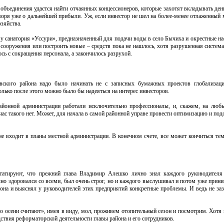
 объединения удастся найти отчаянных концессионеров, которые захотят вкладывать де
говоря уже о дальнейшей прибыли. Уж, если инвестор не шел на более-менее отлаженный
озяйства.
 у санатория «Уссури», предназначенный для подачи воды в село Бычиха и окрестные н
сооружения или построить новые – средств пока не нашлось, хотя разрушенная систем
сь с сокращения персонала, а закончилось разрухой.
кого района надо было начинать не с записных бумажных проектов глобализации
олько после этого можно было бы надеяться на интерес инвесторов.
айонной администрации работали исключительно профессионалы, и, скажем, на люб
ас такого нет. Может, для начала в самой районной управе провести оптимизацию и по
не входит в планы местной администрации. В конечном счете, все может кончиться те
татируют, что прежний глава Владимир Алешко лично знал каждого руководителя
но здоровался со всеми, был очень строг, но и каждого выслушивал и потом уже прин
она и выяснял у руководителей этих предприятий конкретные проблемы. И ведь не за
 осени считают», имея в виду, мол, проживем отопительный сезон и посмотрим. Хотя к
дствия реформаторской деятельности главы района и его сотрудников.