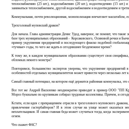
теплоснабжению (25 шт.), водоснабжению (20 шт.), водоотведению (15 шт.)
заниматься теплоснабжением, другой водоснабжением и водоотведением и трет
Коммунальная, почти революционная, монополизация впечатляет масштабом, есл
Трехголовый муповский дракон?
Для начала. Глава администрации Денис Удод, наверное, не помнит, что такие 
базе трех муниципальных образований - Корсаковского, Осиновой речки и Бычи
пример укрупнения предприятий и последующего фиаско подобной глобализации
«тучные» годы, то чего же ждать в сегодняшнее безденежное время?
К тому же, в каждом муниципальном образовании существует своя специфика, 
обломках некоего монстра?
Повторимся, большинство экспертов уверены, что укрупнение предприятий в
особенностей отдельных муниципалитетов может привести через несколько лет
Самый главный потенциал, на котором ещё держится районная коммуналка, это
Все тот же Андрей Василенко неоднократно приводит в пример ООО "ПП Кра
Мороз буквально по крупинкам собирал трудовые коллективы. Причем, и сегодн
Кстати, если идея с превращением отрасли в трехголового муповского дракона,
привлечение гастербайтеров? И в этом случае на улице может оказаться н
неплательщиков. И самая главная беда может случиться тогда, когда эксперимен
огнем.
Что скажет ФАС?