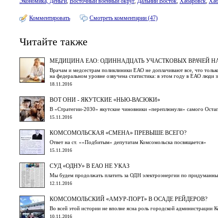
Экономика, Деньги
,
Восточный военный округ
,
Дальний Восток
,
Хабаровск
,
Хаб
Комментировать
Смотреть комментарии (47)
Читайте также
МЕДИЦИНА ЕАО: ОДИННАДЦАТЬ УЧАСТКОВЫХ ВРАЧЕЙ НА
Врачам и медсестрам поликлиники ЕАО не доплачивают все, что только
на федеральном уровне озвучена статистика: в этом году в ЕАО люди 
18.11.2016
ВОТ ОНИ - ЯКУТСКИЕ «НЬЮ-ВАСЮКИ»
В «Стратегии-2030» якутские чиновники «переплюнули» самого Оста
15.11.2016
КОМСОМОЛЬСКАЯ «СМЕНА» ПРЕВЫШЕ ВСЕГО?
Ответ на ст. ««Подбитым» депутатам Комсомольска посвящается»
15.11.2016
СУД «ОДНУ» В ЕАО НЕ УКАЗ
Мы будем продолжать платить за ОДН электроэнергии по придуманн
12.11.2016
КОМСОМОЛЬСКИЙ «АМУР-ПОРТ» В ОСАДЕ РЕЙДЕРОВ?
Во всей этой истории не вполне ясна роль городской администрации 
10.11.2016