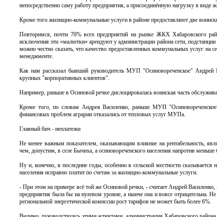
непосредственно саму работу предприятия, а присоединённую нагрузку в виде 
Кроме того жилищно-коммунальные услуги в районе предоставляют две воински
Повторимся, почти 70% всех предприятий на рынке ЖКХ Хабаровского райо
исключения эти «малютки» арендуют у администрации района сети, подстанции
можно честно сказать, что качество предоставленных коммунальных услуг на се
менеджменте.
Как нам рассказал бывший руководитель МУП "Осиновореченское" Андрей Ва
крупных "корпоративных клиентов".
Например, раньше в Осиновой речке дислоцировалась воинская часть обслужив
Кроме того, по словам Андрея Василенко, раньше МУП "Осиновореченское"
финансовых проблем аграрии отказались от тепловых услуг МУПа.
Главный бич - неплатежи
Не менее важным показателем, оказывающим влияние на рентабельность, явля
чем, допустим, в селе Бычиха, а осиновореченского населения напротив меньше
Ну и, конечно, в последние годы, особенно в сельской местности сказывается
населения исправно платит по счетам за жилищно-коммунальные услуги.
- При этом на примере всё той же Осиновой речки, - считает Андрей Василенко,
предприятия была бы на нулевом уровне, а нынче она и вовсе отрицательна. Не
региональной энергетической комиссии рост тарифов не может быть более 6%.
Видимо, руководствуясь этими аспектами, администрация Хабаровского района 