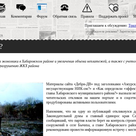
хив
Комментарии
Форум
Обратная связь
Правила
Поддержать проект
М
Приглашаем к обсуждению:
Трил
Надоела реклама? Зарегистри
ск
?
да экономики в Хабаровском районе и увеличения объема неплатежей, а также с учет
у разрушению ЖКХ района
Материалы сайта «Дебри-ДВ» под заголовками «Амурск
несуществующим НИК-ом?» и «Как определяли «эффект
главы Хабаровского муниципального района?» вызвали не
читательских откликов на нашем портале и в соцсетя
продублированы активными пользователями.
Напомним, что на одну из публикаций откликнулся да
Законодательной думы и главный единорос края Се
сообщивший, что партия власти берет на контроль строи
сооружений в селе Бычиха, а главе Хабаровского рай
рекомендовано провести информационную встречу с мес