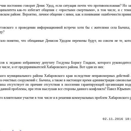
учии постоянно говорит Денис Удод, если ситуация почти что противоположная? Но зад
ципалитета как-то избегает общения с «простыми смертными», в том числе, и с тем
вском районе. Вероятно, личное общение с ними, как и понимание ошибочности прин
уговского о проведении информационной встречи хотя бы с жителями села Бычиха,
ду?
ало понятно, что обещанные Денисом Удодом перемены будут, но совсем не те, кот
сов к недавно избранному депутату Госдумы Борису Гладких, которого руководите
числе, и от предпринимателей Хабаровского района. Вот один из них:
ого муниципального района Хабаровского края вследствие неправомерных действий 
 очистных сооружений с. Бычиха, а также в настоящее время администрация самовольн
а отсутствует по причине отсутствия в поселении гарантирующей организации водо
 данной проблемы, при этом выслушав все стороны данного конфликта? Павел Юрьевич 
его влиятельное участие в том числе и в решении коммунальных проблем Хабаровского 
02.11.2016 18