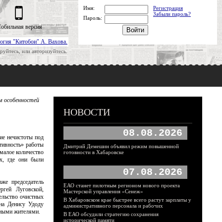
Имя:
Регистрация
Забыли пароль?
Пароль:
обильная версия
огия "Китобои" А. Вахова.
руйтесь, или авторизуйтесь.
ом особенностей
НОВОСТИ
08.08.2026
ие нечистоты под
ивность» работы
Дмитрий Демешин объявил режим повышенной
малое количество
готовности в Хабаровске
х, где они были
07.08.2026
же председатель
ЕАО станет пилотным регионом нового проекта
ргей Луговской,
Мастерской управления «Сенеж»
тельство очистных
В Хабаровском крае быстрее всего растут зарплаты у
она Денису Удоду
административного персонала и рабочих
тными жителями.
В ЕАО обсудили стратегию сохранения
исторической памяти