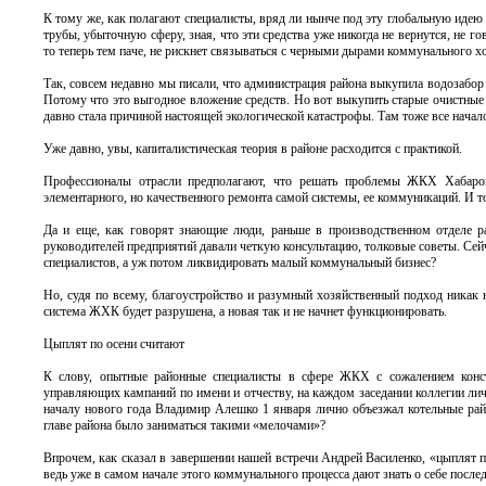
К тому же, как полагают специалисты, вряд ли нынче под эту глобальную идею
трубы, убыточную сферу, зная, что эти средства уже никогда не вернутся, не 
то теперь тем паче, не рискнет связываться с черными дырами коммунального х
Так, совсем недавно мы писали, что администрация района выкупила водозабор
Потому что это выгодное вложение средств. Но вот выкупить старые очистные 
давно стала причиной настоящей экологической катастрофы. Там тоже все начало
Уже давно, увы, капиталистическая теория в районе расходится с практикой.
Профессионалы отрасли предполагают, что решать проблемы ЖКХ Хабаровс
элементарного, но качественного ремонта самой системы, ее коммуникаций. И т
Да и еще, как говорят знающие люди, раньше в производственном отделе р
руководителей предприятий давали четкую консультацию, толковые советы. Сейч
специалистов, а уж потом ликвидировать малый коммунальный бизнес?
Но, судя по всему, благоустройство и разумный хозяйственный подход никак 
система ЖХК будет разрушена, а новая так и не начнет функционировать.
Цыплят по осени считают
К слову, опытные районные специалисты в сфере ЖКХ с сожалением конс
управляющих кампаний по имени и отчеству, на каждом заседании коллегии лич
началу нового года Владимир Алешко 1 января лично объезжал котельные рай
главе района было заниматься такими «мелочами»?
Впрочем, как сказал в завершении нашей встречи Андрей Василенко, «цыплят по
ведь уже в самом начале этого коммунального процесса дают знать о себе после