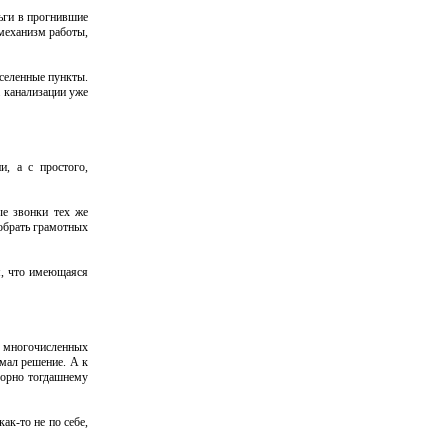
ньги в прогнившие
 механизм работы,
аселенные пункты.
а канализации уже
, а с простого,
ые звонки тех же
добрать грамотных
м, что имеющаяся
 многочисленных
имал решение. А к
зорно тогдашнему
ак-то не по себе,