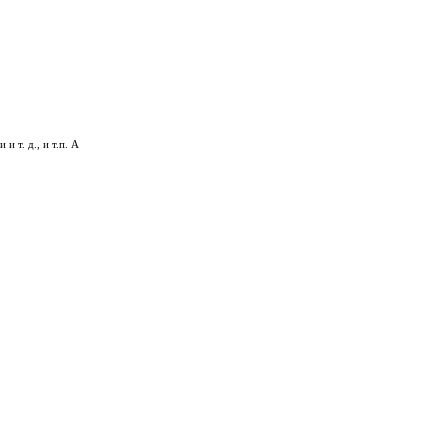
 т. д., и т.п. А