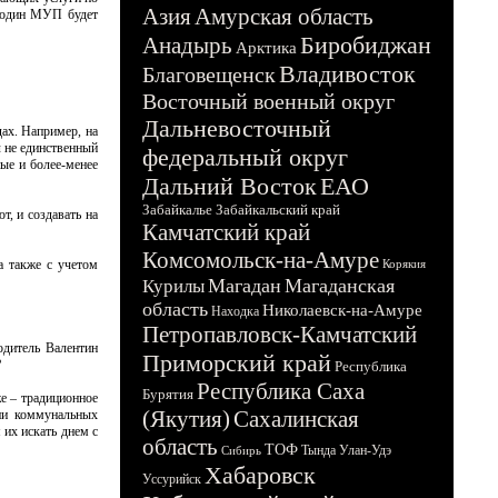
Азия
Амурская область
: один МУП будет
Биробиджан
Анадырь
Арктика
Владивосток
Благовещенск
Восточный военный округ
Дальневосточный
дах. Например, на
л не единственный
федеральный округ
ые и более-менее
Дальний Восток
ЕАО
Забайкалье
Забайкальский край
, и создавать на
Камчатский край
Комсомольск-на-Амуре
а также с учетом
Корякия
Магадан
Магаданская
Курилы
область
Николаевск-на-Амуре
Находка
Петропавловск-Камчатский
одитель Валентин
Приморский край
?
Республика
Республика Саха
Бурятия
же – традиционное
(Якутия)
Сахалинская
мии коммунальных
 их искать днем с
область
ТОФ
Тында
Улан-Удэ
Сибирь
Хабаровск
Уссурийск