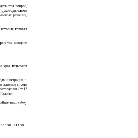
ать этот вопрос,
и руководителями
имаемых решений,
 которые готовят
орых так ожидали
ли края называют
администрации с.
о использует сети
отведения (ст.12
Галаев».
района как-нибудь
:50:00 +1100