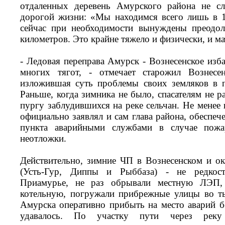
отдаленных деревень Амурского района не сл
дорогой жизни: «Мы находимся всего лишь в 1
сейчас при необходимости вынуждены преодол
километров. Это крайне тяжело и физически, и м
- Ледовая переправа Амурск - Вознесенское изб
многих тягот, - отмечает старожил Вознесе
изложившая суть проблемы своих земляков в 
Раньше, когда зимника не было, спасателям не р
пургу заблудившихся на реке сельчан. Не менее 
официально заявлял и сам глава района, обеспеч
пункта аварийными службами в случае пожа
неотложки.
Действительно, зимние ЧП в Вознесенском и о
(Усть-Гур, Диппы и Рыббаза) - не редкос
Приамурье, не раз обрывали местную ЛЭП, 
котельную, погружали прибрежные улицы во ть
Амурска оперативно прибыть на место аварий б
удавалось. По участку пути через реку 