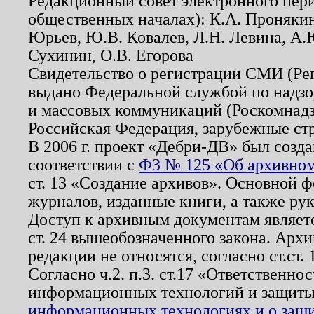
Редакционный совет электронного пер
общественных началах): К.А. Проняки
Юрьев, Ю.В. Ковалев, Л.Н. Левина, А.
Сухинин, О.В. Егорова
Свидетельство о регистрации СМИ (Р
выдано Федеральной службой по надзо
и массовых коммуникаций (Роскомнадзо
Российская Федерация, зарубежные ст
В 2006 г. проект «Дебри-ДВ» был созда
соответствии с
ФЗ № 125 «Об архивном
ст. 13 «Создание архивов». Основной ф
журналов, изданные книги, а также ру
Доступ к архивным документам являетс
ст. 24 вышеобозначенного закона. Арх
редакции не относятся, согласно ст.ст. 
Согласно ч.2. п.3. ст.17 «Ответственн
информационных технологий и защит
информационных технологиях и о защит