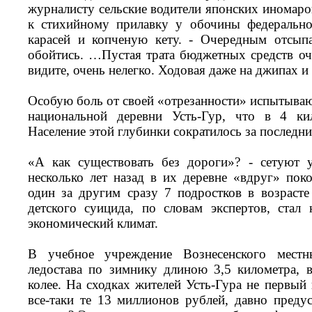
журналисту сельские водители японских иномаро
к стихийному прилавку у обочины федерально
карасей и копченую кету. - Очередным отсып
обойтись. …Пустая трата бюджетных средств оче
видите, очень нелегко. Ходовая даже на джипах и
Особую боль от своей «отрезанности» испытываю
национальной деревни Усть-Гур, что в 4 кил
Население этой глубинки сократилось за последние
«А как существовать без дороги»? - сетуют у
несколько лет назад в их деревне «вдруг» по
один за другим сразу 7 подростков в возраст
детского суицида, по словам экспертов, стал
экономический климат.
В учебное учреждение Вознесенского местн
ледостава по зимнику длиною 3,5 километра, 
колее. На сходках жителей Усть-Гура не первый 
все-таки те 13 миллионов рублей, давно преду