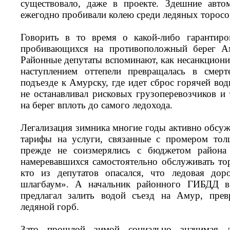
существовало, даже в проекте. Здешние авто
ежегодно пробивали колею среди ледяных торосов
Говорить в то время о какой-либо гарантиро
пробивающихся на противоположный берег Ам
Районные депутаты вспоминают, как несанкциони
наступлением оттепели превращалась в смер
подъезде к Амурску, где идет сброс горячей в
не останавливал рисковых грузоперевозчиков и 
на берег вплоть до самого ледохода.
Легализация зимника многие годы активно обсуж
тарифы на услуги, связанные с промером тол
прежде не соизмерялись с бюджетом района 
намеревавшихся самостоятельно обслуживать тор
кто из депутатов опасался, что ледовая дор
шлагбаум». А начальник районного ГИБДД 
предлагал залить водой съезд на Амур, прев
ледяной горб.
Зато прошлой зимой социально значимая д