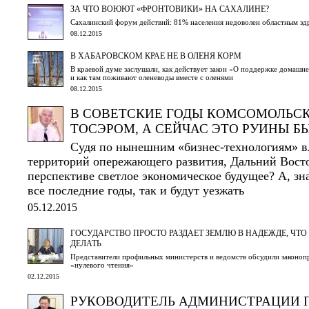
ЗА ЧТО ВОЮЮТ «ФРОНТОВИКИ» НА САХАЛИНЕ?
Сахалинский форум действий: 81% населения недоволен областным з
08.12.2015
В ХАБАРОВСКОМ КРАЕ НЕ В ОЛЕНЯ КОРМ
В краевой думе заслушали, как действует закон «О поддержке домашне
и как там поживают оленеводы вместе с оленями
08.12.2015
В СОВЕТСКИЕ ГОДЫ КОМСОМОЛЬС
ТОСЭРОМ, А СЕЙЧАС ЭТО РУИНЫ Б
Судя по нынешним «бизнес-технологиям» в
территорий опережающего развития, Дальний Вост
перспективе светлое экономическое будущее? А, зн
все последние годы, так и будут уезжать
05.12.2015
ГОСУДАРСТВО ПРОСТО РАЗДАЕТ ЗЕМЛЮ В НАДЕЖДЕ, ЧТО
ДЕЛАТЬ
Представители профильных министерств и ведомств обсудили законопр
«нулевого чтения»
02.12.2015
РУКОВОДИТЕЛЬ АДМИНИСТРАЦИИ 