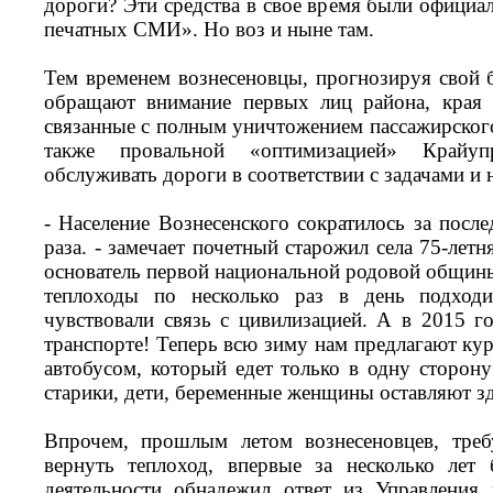
дороги? Эти средства в свое время были офици
печатных СМИ». Но воз и ныне там.
Тем временем вознесеновцы, прогнозируя свой б
обращают внимание первых лиц района, края 
связанные с полным уничтожением пассажирско
также провальной «оптимизацией» Крайуп
обслуживать дороги в соответствии с задачами и
- Население Вознесенского сократилось за после
раза. - замечает почетный старожил села 75-лет
основатель первой национальной родовой общины
теплоходы по несколько раз в день подход
чувствовали связь с цивилизацией. А в 2015 г
транспорте! Теперь всю зиму нам предлагают ку
автобусом, который едет только в одну сторону
старики, дети, беременные женщины оставляют з
Впрочем, прошлым летом вознесеновцев, тре
вернуть теплоход, впервые за несколько лет
деятельности обнадежил ответ из Управления