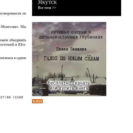
Якутск
Все теги >>
оговоренности по
ия-Монголия». Мы
можем объединить
Восточной и Юго-
вигаемся в одном
:27:00 +1100