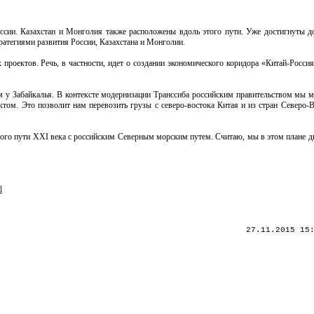
ссии. Казахстан и Монголия также расположены вдоль этого пути. Уже достигнуты д
атегиями развития России, Казахстана и Монголии.
 проектов. Речь, в частности, идет о создании экономического коридора «Китай-Росс
ем у Забайкалья. В контексте модернизации Транссиба российским правительством мы 
том. Это позволит нам перевозить грузы с северо-востока Китая и из стран Северо-
о пути XXI века с российским Северным морским путем. Считаю, мы в этом плане д
l
27.11.2015 15