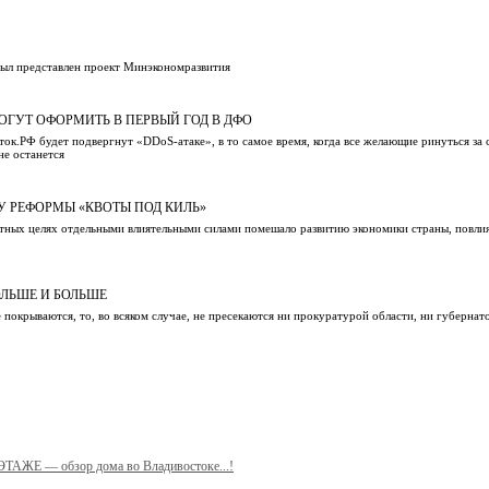
был представлен проект Минэкономразвития
ОГУТ ОФОРМИТЬ В ПЕРВЫЙ ГОД В ДФО
ток.РФ будет подвергнут «DDoS-атаке», в то самое время, когда все желающие ринуться за
не останется
У РЕФОРМЫ «КВОТЫ ПОД КИЛЬ»
стных целях отдельными влиятельными силами помешало развитию экономики страны, повли
ОЛЬШЕ И БОЛЬШЕ
 покрываются, то, во всяком случае, не пресекаются ни прокуратурой области, ни губернат
 ЭТАЖЕ — обзор дома во Владивостоке...!