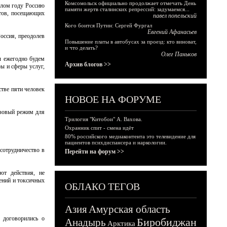
Комсомольск официально продолжает отмечать День
ошлом году Россию
памяти жертв сталинских репрессий: задумаемся...
стов, посещающих
павел попельский
Кого боится Путин: Сергей Фургал
Евгений Афанасьев
оссия, преодолев
Повышение платы в автобусах за проезд: кто виноват,
и что делать?
Олег Паньков
ы ежегодно будем
Архив блогов >>
ы и сферы услуг,
тве пяти человек
НОВОЕ НА ФОРУМЕ
изовый режим для
Трилогия "Китобои" А. Вахова.
Охранник спит - смена идёт
80% российского медиаконтента это телевидение для
пациентов психдиспансера и наркологии.
сотрудничество в
Перейти на форум >>
ют действия, не
ений и токсичных
ОБЛАКО ТЕГОВ
Азия
Амурская область
 договорились о
Биробиджан
Анадырь
Арктика