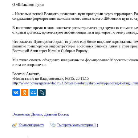
О «Шёлковом пути»
- Несколько ветвей Великого шёлкового пути проходили через территорию Ро
сопряжению формирования экономического пояса нового Шёлкового пути со стр
В настоящее время в этом контексте рассматривается ряд крупных совместных
открыты для всех, приветствуем любые инициативы партнеров по этому поводу.
Что касается Приморского края, то у него еще более широкие перспективы, ч
развитие транспортной инфраструктуры восточных районов Китая с этим проек
Восточной Азии через Китай и Сибирь в Европу.
Мы также сможем объединить инициативы по формированию Морского шёлковог
и том же направлении.
Василий Авченко,
«Новая газета во Владивостоке», №315, 26.11.15
http://www.novayagazeta-vlad.ru/315/mesto-sobytij/shyolkovyj-put-drug-k-drugu.htm
Экономика, Деньги
,
Дальний Восток
Комментировать
Смотреть комментарии (1)