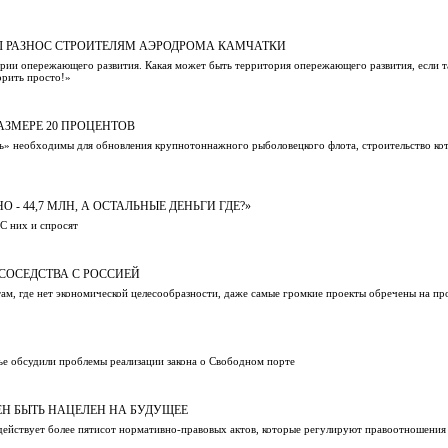
Л РАЗНОС СТРОИТЕЛЯМ АЭРОДРОМА КАМЧАТКИ
ории опережающего развития. Какая может быть территория опережающего развития, если 
орить просто!»
АЗМЕРЕ 20 ПРОЦЕНТОВ
ль» необходимы для обновления крупнотоннажного рыболовецкого флота, строительство ко
 - 44,7 МЛН, А ОСТАЛЬНЫЕ ДЕНЬГИ ГДЕ?»
С них и спросят
СОСЕДСТВА С РОССИЕЙ
там, где нет экономической целесообразности, даже самые громкие проекты обречены на пр
ье обсудили проблемы реализации закона о Свободном порте
ЕН БЫТЬ НАЦЕЛЕН НА БУДУЩЕЕ
я действует более пятисот нормативно-правовых актов, которые регулируют правоотношения