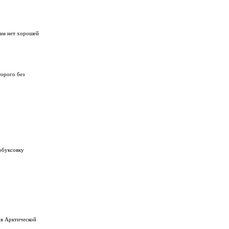
там нет хорошей
торого без
обуксовку
 в Арктической