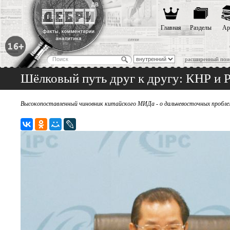
Главная
Разделы
Ар
расширенный пои
Шёлковый путь друг к другу: КНР и 
Высокопоставленный чиновник китайского МИДа - о дальневосточных пробле