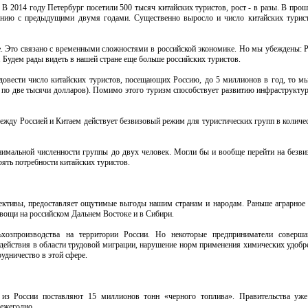
. В 2014 году Петербург посетили 500 тысяч китайских туристов, рост - в разы. В пр
внению с предыдущими двумя годами. Существенно выросло и число китайских тури
ае. Это связано с временными сложностями в российской экономике. Но мы убеждены: Р
Будем рады видеть в нашей стране еще больше российских туристов.
довести число китайских туристов, посещающих Россию, до 5 миллионов в год, то м
 по две тысячи долларов). Помимо этого туризм способствует развитию инфраструктур
ежду Россией и Китаем действует безвизовый режим для туристических групп в количес
имальной численности группы до двух человек. Могли бы и вообще перейти на безв
ять потребности китайских туристов.
пективы, предоставляет ощутимые выгоды нашим странам и народам. Раньше аграрное 
вощи на российском Дальнем Востоке и в Сибири.
хозпроизводства на территории России. Но некоторые предприниматели соверша
 действия в области трудовой миграции, нарушение норм применения химических удобр
удничество в этой сфере.
из России поставляют 15 миллионов тонн «черного топлива». Правительства уже
 ежегодно.