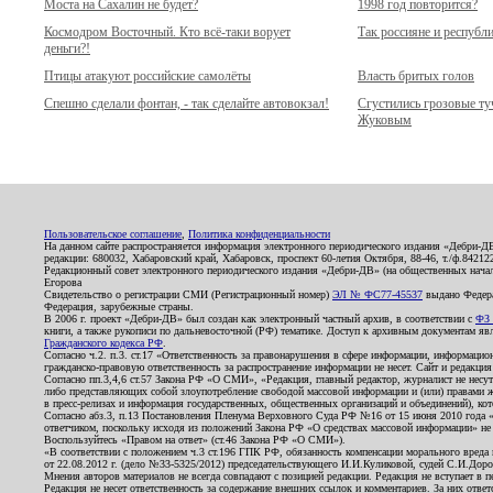
Моста на Сахалин не будет?
1998 год повторится?
Космодром Восточный. Кто всё-таки ворует
Так россияне и республ
деньги?!
Птицы атакуют российские самолёты
Власть бритых голов
Спешно сделали фонтан, - так сделайте автовокзал!
Сгустились грозовые т
Жуковым
Пользовательское соглашение
,
Политика конфиденциальности
На данном сайте распространяется информация электронного периодического издания «Дебри-Д
редакции: 680032, Хабаровский край, Хабаровск, проспект 60-летия Октября, 88-46, т./ф.8421
Редакционный совет электронного периодического издания «Дебри-ДВ» (на общественных нач
Егорова
Свидетельство о регистрации СМИ (Регистрационный номер)
ЭЛ № ФС77-45537
выдано Федера
Федерация, зарубежные страны.
В 2006 г. проект «Дебри-ДВ» был создан как электронный частный архив, в соответствии с
ФЗ 
книги, а также рукописи по дальневосточной (РФ) тематике. Доступ к архивным документам явля
Гражданского кодекса РФ
.
Согласно ч.2. п.3. ст.17 «Ответственность за правонарушения в сфере информации, информац
гражданско-правовую ответственность за распространение информации не несет. Сайт и редакци
Согласно пп.3,4,6 ст.57 Закона РФ «О СМИ», «Редакция, главный редактор, журналист не несут
либо представляющих собой злоупотребление свободой массовой информации и (или) правами ж
в пресс-релизах и информация государственных, общественных организаций и объединений), кот
Согласно абз.3, п.13 Постановления Пленума Верховного Суда РФ №16 от 15 июня 2010 года 
ответчиком, поскольку исходя из положений Закона РФ «О средствах массовой информации» не 
Воспользуйтесь «Правом на ответ» (ст.46 Закона РФ «О СМИ»).
«В соответствии с положением ч.3 ст.196 ГПК РФ, обязанность компенсации морального вреда п
от 22.08.2012 г. (дело №33-5325/2012) председательствующего И.И.Куликовой, судей С.И.Дор
Мнения авторов материалов не всегда совпадают с позицией редакции. Редакция не вступает в п
Редакция не несет ответственность за содержание внешних ссылок и комментариев. За них отве