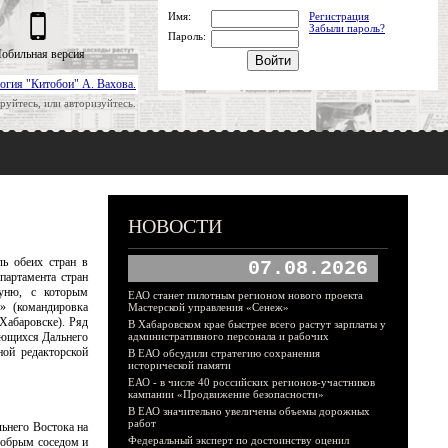
Имя:
Регистрация
Забыли пароль?
Пароль:
обильная версия
огия "Китобои" А. Вахова.
руйтесь, или авторизуйтесь.
НОВОСТИ
ль обеих стран в
07.08.2026
епартамента стран
уню, с которым
ЕАО станет пилотным регионом нового проекта
» (командировка
Мастерской управления «Сенеж»
Хабаровске). Ряд
В Хабаровском крае быстрее всего растут зарплаты у
ающихся Дальнего
административного персонала и рабочих
ой редакторской
В ЕАО обсудили стратегию сохранения
исторической памяти
ЕАО - в числе 40 российских регионов-участников
кампании «Продвижение безопасности»
В ЕАО значительно увеличены объемы дорожных
работ
льнего Востока на
Федеральный эксперт по достоинству оценил
 добрым соседом и