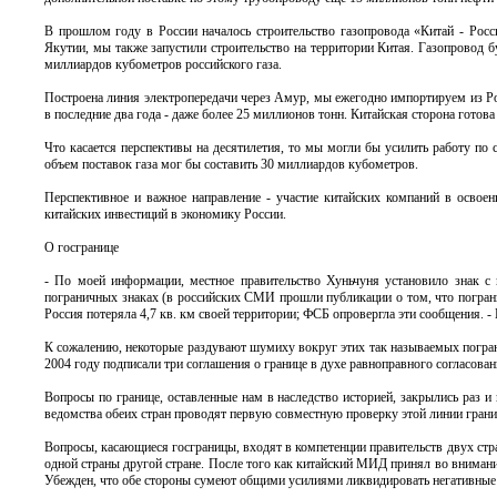
В прошлом году в России началось строительство газопровода «Китай - Росс
Якутии, мы также запустили строительство на территории Китая. Газопровод 
миллиардов кубометров российского газа.
Построена линия электропередачи через Амур, мы ежегодно импортируем из Ро
в последние два года - даже более 25 миллионов тонн. Китайская сторона готов
Что касается перспективы на десятилетия, то мы могли бы усилить работу по
объем поставок газа мог бы составить 30 миллиардов кубометров.
Перспективное и важное направление - участие китайских компаний в освое
китайских инвестиций в экономику России.
О госгранице
- По моей информации, местное правительство Хуньчуня установило знак с н
пограничных знаках (в российских СМИ прошли публикации о том, что пограни
Россия потеряла 4,7 кв. км своей территории; ФСБ опровергла эти сообщения. - 
К сожалению, некоторые раздувают шумиху вокруг этих так называемых пограни
2004 году подписали три соглашения о границе в духе равноправного согласован
Вопросы по границе, оставленные нам в наследство историей, закрылись раз 
ведомства обеих стран проводят первую совместную проверку этой линии гран
Вопросы, касающиеся госграницы, входят в компетенции правительств двух стран
одной страны другой стране. После того как китайский МИД принял во внимание 
Убежден, что обе стороны сумеют общими усилиями ликвидировать негативные 