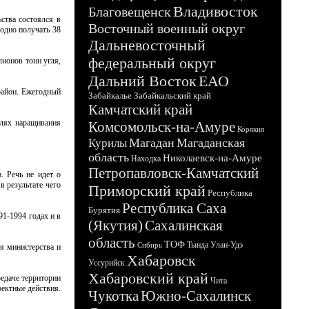
Владивосток
Благовещенск
ства состоялся в
Восточный военный округ
одно получать 38
Дальневосточный
федеральный округ
ионов тонн угля,
Дальний Восток
ЕАО
район. Ежегодный
Забайкалье
Забайкальский край
Камчатский край
елях наращивания
Комсомольск-на-Амуре
Корякия
Магадан
Магаданская
Курилы
область
Николаевск-на-Амуре
Находка
Петропавловск-Камчатский
. Речь не идет о
 результате чего
Приморский край
Республика
Республика Саха
Бурятия
91-1994 годах и в
(Якутия)
Сахалинская
область
ТОФ
Тында
Улан-Удэ
Сибирь
я министерства и
Хабаровск
Уссурийск
Хабаровский край
редаче территории
Чита
ректные действия.
Чукотка
Южно-Сахалинск