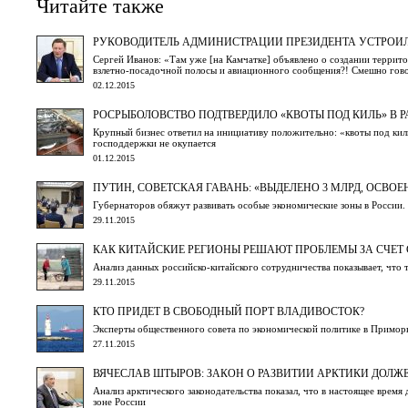
Читайте также
РУКОВОДИТЕЛЬ АДМИНИСТРАЦИИ ПРЕЗИДЕНТА УСТРОИ
Сергей Иванов: «Там уже [на Камчатке] объявлено о создании террит
взлетно-посадочной полосы и авиационного сообщения?! Смешно гов
02.12.2015
РОСРЫБОЛОВСТВО ПОДТВЕРДИЛО «КВОТЫ ПОД КИЛЬ» В Р
Крупный бизнес ответил на инициативу положительно: «квоты под ки
господдержки не окупается
01.12.2015
ПУТИН, СОВЕТСКАЯ ГАВАНЬ: «ВЫДЕЛЕНО 3 МЛРД, ОСВОЕНО
Губернаторов обяжут развивать особые экономические зоны в России. 
29.11.2015
КАК КИТАЙСКИЕ РЕГИОНЫ РЕШАЮТ ПРОБЛЕМЫ ЗА СЧЕТ 
Анализ данных российско-китайского сотрудничества показывает, что 
29.11.2015
КТО ПРИДЕТ В СВОБОДНЫЙ ПОРТ ВЛАДИВОСТОК?
Эксперты общественного совета по экономической политике в Примор
27.11.2015
ВЯЧЕСЛАВ ШТЫРОВ: ЗАКОН О РАЗВИТИИ АРКТИКИ ДОЛЖ
Анализ арктического законодательства показал, что в настоящее врем
зоне России