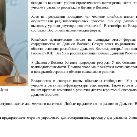
исходя из высокого уровня стратегического партнерства, готов п
участие в развитии российского Дальнего Востока.
Хотя на протяжении последних лет местные китайские власти 
осуществляли ряд инвестиционных проектов, они еще далеко н
высокому уровню двусторонних отношений. В сентябре во Влад
состоялся Восточный экономический форум.
Китайское правительство готово на площадке этого форума
сотрудничество на Дальнем Востоке. Создан совет по развитию 
области освоения российского Дальнего Востока, который возглав
Госсовета КНР Ван Ян и российский вице-премьер Дмитрий Рогозин
У Дальнего Востока богатые природные ресурсы. У нас большие
взаимодополняемости. Помимо этого мы планируем активизироват
в несырьевой отрасли, в области социального развития.
Владивосток и соседние порты объявлены свободными. Мы г
участие в развитии инфраструктуры этих портов. Также готовы р
 Цуню
наших крупных компаний в развитии девяти территорий опережаю
Дальнем Востоке.
доступное жилье для местного населения. Любые предложения по развитию Дальнего 
ды предпринимает меры по упрощению административных процедур для развития бизн