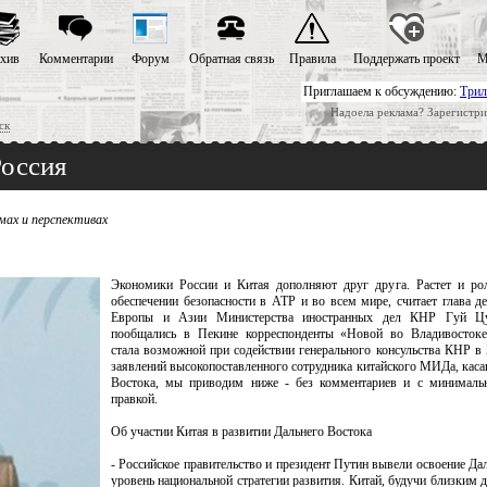
хив
Комментарии
Форум
Обратная связь
Правила
Поддержать проект
М
Приглашаем к обсуждению:
Трил
Надоела реклама? Зарегистри
ск
Россия
мах и перспективах
Экономики России и Китая дополняют друг друга. Растет и ро
обеспечении безопасности в АТР и во всем мире, считает глава д
Европы и Азии Министерства иностранных дел КНР Гуй Ц
пообщались в Пекине корреспонденты «Новой во Владивостоке
стала возможной при содействии генерального консульства КНР в 
заявлений высокопоставленного сотрудника китайского МИДа, кас
Востока, мы приводим ниже - без комментариев и с минимальн
правкой.
Об участии Китая в развитии Дальнего Востока
- Российское правительство и президент Путин вывели освоение Да
уровень национальной стратегии развития. Китай, будучи близким