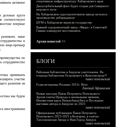
спортивную инфраструктуру Хабаровского края
ринимать активное
Дноуглубительный флот будет создан для Северного
морского пути
На Хабаровском судостроительном заводе началось
и деловые круги
производство дебаркадеров
е соответствуют
ЦУМ в Хабаровске вернули государству
ивостоке впервые
Бывший судоремонтный завод «Якорь» в Советской
Гавани планируют восстановить
 развивать наше
сотрудничества в
Архив новостей >>
или вице-премьер
.
 преимущества по
БЛОГИ
ь сотрудничество
Районная библиотека в Амурске уничтожена. На
отовы принимать
очереди библиотека Островского в Комсомольске?!
асширять участие
павел попельский
щего развития на
Голая вечеринка Роснано 2015г. Итог.
Евгений Афанасьев
Новые находки Павла Петровича Попельского:
Востока мы будем
Архив газеты Природа и аномальные явления,
Неизвестная карта НижнеАмурЛага и Последние
выставки автора в Амурске по 2025
павел попельский
еса иностранными
Официальные публикации Павла Петровича
Попельского 2023-2025 в Болгарии, в газетах
Тихоокеанская Звезда и Наш Город Амурск
павел попельский