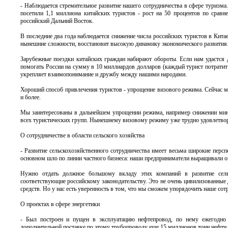
- Наблюдается стремительное развитие нашего сотрудничества в сфере туризма
посетили 1,1 миллиона китайских туристов - рост на 50 процентов по сра
российский Дальний Восток.
В последние два года наблюдается снижение числа российских туристов в Кит
нынешние сложности, восстановит высокую динамику экономического развития. 
Зарубежные поездки китайских граждан набирают обороты. Если нам удастся 
помогать России на сумму в 10 миллиардов долларов (каждый турист потратит
укрепляет взаимопонимание и дружбу между нашими народами.
Хороший способ привлечения туристов - упрощение визового режима. Сейчас м
и более.
Мы заинтересованы в дальнейшем упрощении режима, например снижении мин
всех туристических групп. Нынешнему визовому режиму уже трудно удовлетвор
О сотрудничестве в области сельского хозяйства
- Развитие сельскохозяйственного сотрудничества имеет весьма широкие перс
основном шло по линии частного бизнеса: наши предприниматели выращивали о
Нужно отдать должное большому вкладу этих компаний в развитие сель
соответствующие российскому законодательству. Это не очень цивилизованные
средств. Но у нас есть уверенность в том, что мы сможем упорядочить наше сотр
О проектах в сфере энергетики
- Был построен и пущен в эксплуатацию нефтепровод, по нему ежегодно 
дополнительной поставке по этому трубопроводу еще 15 миллионов тонн нефти