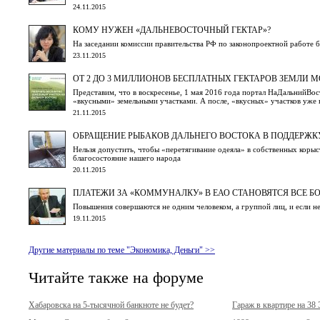
24.11.2015
КОМУ НУЖЕН «ДАЛЬНЕВОСТОЧНЫЙ ГЕКТАР»?
На заседании комиссии правительства РФ по законопроектной работе 
23.11.2015
ОТ 2 ДО 3 МИЛЛИОНОВ БЕСПЛАТНЫХ ГЕКТАРОВ ЗЕМЛИ М
Представим, что в воскресенье, 1 мая 2016 года портал НаДальнийВос
«вкусными» земельными участками. А после, «вкусных» участков уже 
21.11.2015
ОБРАЩЕНИЕ РЫБАКОВ ДАЛЬНЕГО ВОСТОКА В ПОДДЕРЖК
Нельзя допустить, чтобы «перетягивание одеяла» в собственных коры
благосостояние нашего народа
20.11.2015
ПЛАТЕЖИ ЗА «КОММУНАЛКУ» В ЕАО СТАНОВЯТСЯ ВСЕ Б
Повышения совершаются не одним человеком, а группой лиц, и если не
19.11.2015
Другие материалы по теме "Экономика, Деньги" >>
Читайте также на форуме
Хабаровска на 5-тысячной банкноте не будет?
Гараж в квартире на 38