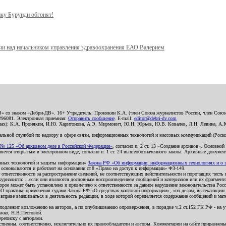
ику Бурунди обгонят!
учи над начальником управления здравоохранения ЕАО Валерием
В» со знаком «Дебри-ДВ». 16+ Учредитель: Пронякин К.А. (член Союза журналистов России, член Союза
2296081. Электронная приемная:
Отправить сообщение
. E-mail:
editor@debri-dv.com
алах): К.А. Пронякин, И.Ю. Харитонова, А.Э. Мирмович, Ю.Н. Юрьев, Ю.В. Ковалев, Л.Н. Левина, А.
льной службой по надзору в сфере связи, информационных технологий и массовых коммуникаций (Роском
№ 125 «Об архивном деле в Российской Федерации»
, согласно п. 2 ст. 13 «Создание архивов». Основно
ется открытым в электронном виде, согласно п. 1 ст. 24 вышеобозначенного закона. Архивные документы 
ионных технологий и защиты информации»
Закона РФ «Об информации, информационных технологиях и о за
я основываются и работают на основании ст.8 «Право на доступ к информации» ФЗ-149.
 ответственности за распространение сведений, не соответствующих действительности и порочащих чест
урналиста: ...если они являются дословным воспроизведением сообщений и материалов или их фрагмент
орое может быть установлено и привлечено к ответственности за данное нарушение законодательства Рос
«О практике применения судами Закона РФ «О средствах массовой информации», «по делам, вытекающим 
вправе вмешиваться в деятельность редакции, в ходе которой определяется содержание сообщений и мат
одлежит возложению на авторов, а по опубликованию опровержения, в порядке ч.2 ст.152 ГК РФ - на уч
ожко, Н.В.Пестовой.
ереписку с авторами.
тственны, соответственно, исключительно их правообладатели и авторы. Комментарии на сайте приравне