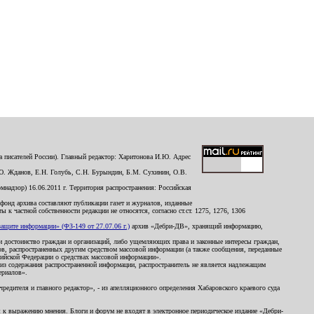
 писателей России). Главный редактор: Харитонова И.Ю. Адрес
Ю. Жданов, Е.Н. Голубь, С.Н. Бурындин, Б.М. Сухинин, О.В.
надзор) 16.06.2011 г. Территория распространения: Российская
й фонд архива составляют публикации газет и журналов, изданные
к частной собственности редакции не относятся, согласно ст.ст. 1275, 1276, 1306
щите информации» (ФЗ-149 от 27.07.06 г.)
архив «Дебри-ДВ», хранящий информацию,
ь и достоинство граждан и организаций, либо ущемляющих права и законные интересы граждан,
ов, распространенных другим средством массовой информации (а также сообщения, переданные
сийской Федерации о средствах массовой информации».
из содержания распространенной информации, распространитель не является надлежащим
ериалов».
редителя и главного редактор», - из апелляционного определения Хабаровского краевого суда
ны к выражению мнения. Блоги и форум не входят в электронное периодическое издание «Дебри-