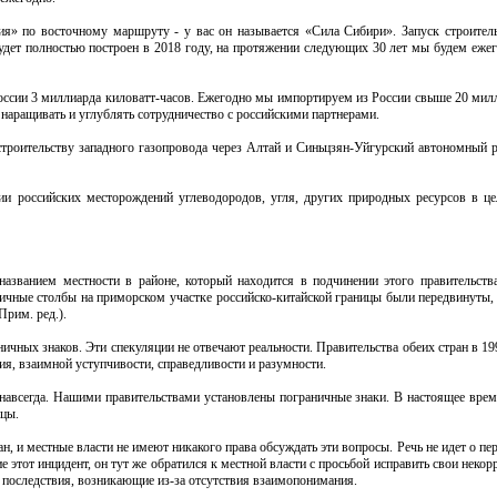
ия» по восточному маршруту - у вас он называется «Сила Сибири». Запуск строитель
будет полностью построен в 2018 году, на протяжении следующих 30 лет мы будем ежег
ссии 3 миллиарда киловатт-часов. Ежегодно мы импортируем из России свыше 20 милл
а наращивать и углублять сотрудничество с российскими партнерами.
 строительству западного газопровода через Алтай и Синьцзян-Уйгурский автономный 
нии российских месторождений углеводородов, угля, других природных ресурсов в ц
азванием местности в районе, который находится в подчинении этого правительства
чные столбы на приморском участке российско-китайской границы были передвинуты, в
Прим. ред.).
чных знаков. Эти спекуляции не отвечают реальности. Правительства обеих стран в 19
ия, взаимной уступчивости, справедливости и разумности.
и навсегда. Нашими правительствами установлены пограничные знаки. В настоящее врем
ицы.
, и местные власти не имеют никакого права обсуждать эти вопросы. Речь не идет о пе
этот инцидент, он тут же обратился к местной власти с просьбой исправить свои некор
последствия, возникающие из-за отсутствия взаимопонимания.