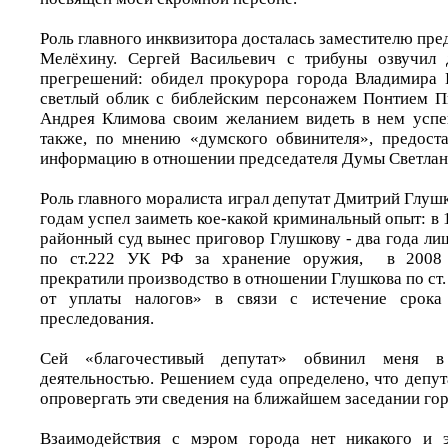
Роль главного инквизитора досталась заместителю пр
Мелёхину. Сергей Васильевич с трибуны озвучил
прегрешений: обидел прокурора города Владимира 
светлый облик с библейским персонажем Понтием П
Андрея Климова своим желанием видеть в нем успе
также, по мнению «думского обвинителя», предост
информацию в отношении председателя Думы Светлан
Роль главного моралиста играл депутат Дмитрий Глушк
годам успел заиметь кое-какой криминальный опыт: в
районный суд вынес приговор Глушкову - два года л
по ст.222 УК РФ за хранение оружия, в 2008 
прекратили производство в отношении Глушкова по ст
от уплаты налогов» в связи с истечение срока 
преследования.
Сей «благочестивый депутат» обвинил меня в
деятельностью. Решением суда определено, что депу
опровергать эти сведения на ближайшем заседании го
Взаимодействия с мэром города нет никакого и 