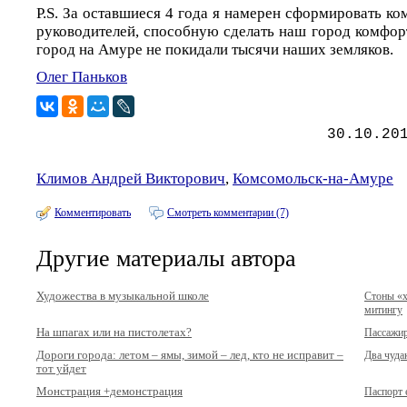
P.S. За оставшиеся 4 года я намерен сформировать к
руководителей, способную сделать наш город комфор
город на Амуре не покидали тысячи наших земляков.
Олег Паньков
30.10.20
Климов Андрей Викторович
,
Комсомольск-на-Амуре
Комментировать
Смотреть комментарии (7)
Другие материалы автора
Художества в музыкальной школе
Стоны «х
митингу
На шпагах или на пистолетах?
Пассажир
Дороги города: летом – ямы, зимой – лед, кто не исправит –
Два чуда
тот уйдет
Монстрация +демонстрация
Паспорт е