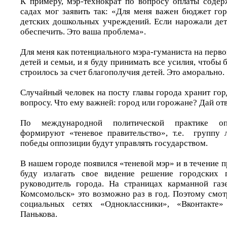
К примеру, мэр-технократ по вопросу оплаты содер
садах мог заявить так: «Для меня важен бюджет го
детских дошкольных учреждений. Если нарожали дете
обеспечить. Это ваша проблема».
Для меня как потенциального мэра-гуманиста на перво
детей и семьи, и я буду принимать все усилия, чтобы 
строилось за счет благополучия детей. Это аморально.
Случайный человек на посту главы города хранит го
вопросу. Что ему важней: город или горожане? Дай отв
По международной политической практике оп
формируют «теневое правительство», т.е. группу 
победы оппозиции будут управлять государством.
В нашем городе появился «теневой мэр» и в течение 
буду излагать свое видение решение городских 
руководитель города. На страницах карманной газ
Комсомольск» это возможно раз в год. Поэтому смот
социальных сетях «Одноклассники», «Вконтакте»
Панькова.