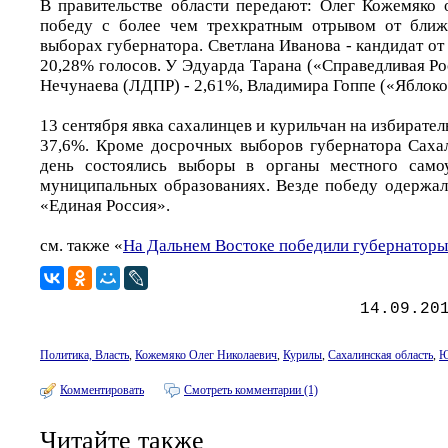
В правительстве области передают: Олег Кожемяко
победу с более чем трехкратным отрывом от ближ
выборах губернатора. Светлана Иванова - кандидат 
20,28% голосов. У Эдуарда Тарана («Справедливая Рос
Нечунаева (ЛДПР) - 2,61%, Владимира Гоппе («Яблоко»
13 сентября явка сахалинцев и курильчан на избирател
37,6%. Кроме досрочных выборов губернатора Сахал
день состоялись выборы в органы местного само
муниципальных образованиях. Везде победу одержал
«Единая Россия».
см. также «
На Дальнем Востоке победили губернатор
14.09.20
Политика, Власть
,
Кожемяко Олег Николаевич
,
Курилы
,
Сахалинская область
,
Ю
Комментировать
Смотреть комментарии (1)
Читайте также