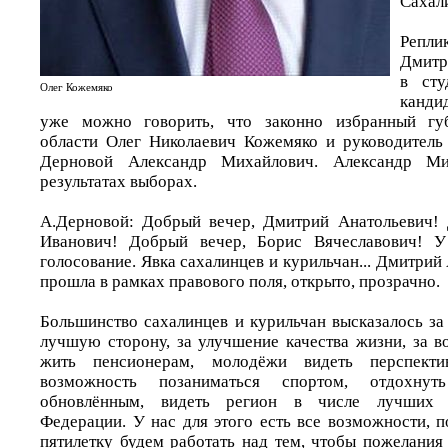
Сахал
Репл
Дмитр
в сту
Олег Кожемяко
канди
уже можно говорить, что законно избранный губ
области Олег Николаевич Кожемяко и руководитель
Дерновой Александр Михайлович. Александр М
результатах выборах.
А.Дерновой: Добрый вечер, Дмитрий Анатольевич! 
Иванович! Добрый вечер, Борис Вячеславович! У
голосование. Явка сахалинцев и курильчан... Дмитрий
прошла в рамках правового поля, открыто, прозрачно.
Большинство сахалинцев и курильчан высказалось за
лучшую сторону, за улучшение качества жизни, за 
жить пенсионерам, молодёжи видеть перспект
возможность позаниматься спортом, отдохну
обновлённым, видеть регион в числе лучших 
Федерации. У нас для этого есть все возможности, 
пятилетку будем работать над тем, чтобы пожелания