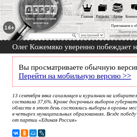
Главная
Разделы
Архив
Коммен
Приглашаем к о
Надоела рек
расширенный пои
Олег Кожемяко уверенно побеждает н
Вы просматриваете обычную версию
Перейти на мобильную версию >>
13 сентября явка сахалинцев и курильчан на избирате
составила 37,6%. Кроме досрочных выборов губернат
области в этот день состоялись выборы в органы ме
в четырех муниципальных образованиях. Везде побе
от партии «Единая Россия»