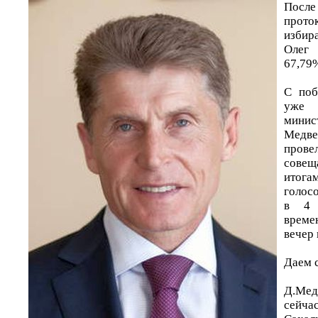
Посл
прот
изби
Олег
67,79%
С поб
уже 
мин
Медве
про
совещ
ито
голос
в 4 
време
вечер
Даем 
Д.Мед
сей