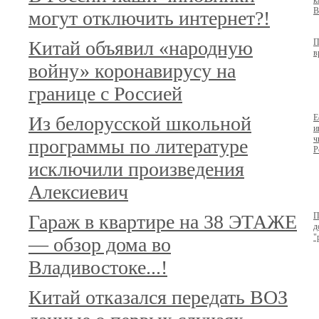
к
В
могут отключить интернет?!
Китай объявил «народную
П
в
войну» коронавирусу на
границе с Россией
Из белорусской школьной
Е
и
ч
программы по литературе
Р
исключили произведения
Алексиевич
Гараж в квартире на 38 ЭТАЖЕ
П
д
"
— обзор дома во
Владивостоке...!
Китай отказался передать ВОЗ