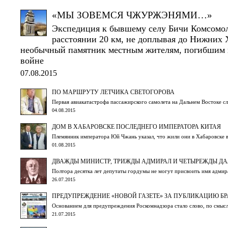
«МЫ ЗОВЕМСЯ ЧЖУРЖЭНЯМИ…»
Экспедиция к бывшему селу Бичи Комсомоль
расстоянии 20 км, не доплывая до Нижних Х
необычный памятник местным жителям, погибшим 
войне
07.08.2015
ПО МАРШРУТУ ЛЕТЧИКА СВЕТОГОРОВА
Первая авиакатастрофа пассажирского самолета на Дальнем Востоке сл
04.08.2015
ДОМ В ХАБАРОВСКЕ ПОСЛЕДНЕГО ИМПЕРАТОРА КИТАЯ
Племянник императора Юй Чжань указал, что жили они в Хабаровске
01.08.2015
ДВАЖДЫ МИНИСТР, ТРИЖДЫ АДМИРАЛ И ЧЕТЫРЕЖДЫ Д
Полтора десятка лет депутаты гордумы не могут присвоить имя адмир
26.07.2015
ПРЕДУПРЕЖДЕНИЕ «НОВОЙ ГАЗЕТЕ» ЗА ПУБЛИКАЦИЮ БР
Основанием для предупреждения Роскомнадзора стало слово, по смыс
21.07.2015