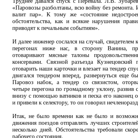
Труднее давался спуск с Перевала. Л.В. Зубаре
«Паровозы разболтаны, всю войну без ремонта. 
валит пар». К тому же «состояние недостро
обстоятельства, как и всякие нарушения прави
приводят к печальным событиям».
И далее инженер сослался на случай, свидетелем 
перегонах ниже нас, в сторону Ванина, пр
отоваривают мясные талоны продовольственн
консервами. Связной разъезда Кузнецовский 
отоварить наши карточки и влезает на тендер сп
двигался тендером вперед, развернуться еще бы
Паровоз набок, а тендер со связистом, оторв
четыре перегона по громадному уклону, развив с
внизу с помощью ватников и песка его наконец о
и привели к селектору, то он говорил нечленоразде
Итак, не было времени как не было и возможн
движения поездов отправлять лучших строителей
несколько дней. Обстоятельства требовали ско
рабочего состояния.