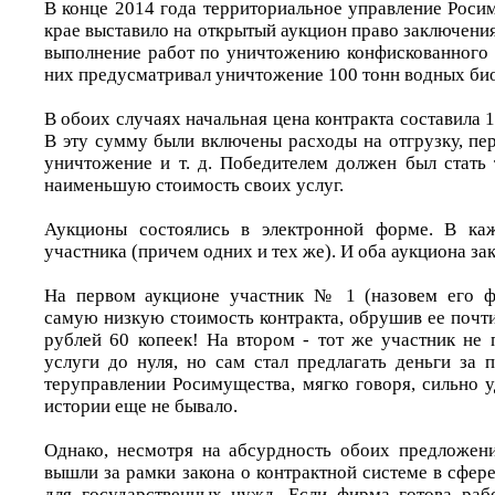
В конце 2014 года территориальное управление Роси
крае выставило на открытый аукцион право заключения
выполнение работ по уничтожению конфискованного
них предусматривал уничтожение 100 тонн водных би
В обоих случаях начальная цена контракта составила 1
В эту сумму были включены расходы на отгрузку, пе
уничтожение и т. д. Победителем должен был стать 
наименьшую стоимость своих услуг.
Аукционы состоялись в электронной форме. В ка
участника (причем одних и тех же). И оба аукциона за
На первом аукционе участник № 1 (назовем его 
самую низкую стоимость контракта, обрушив ее почти 
рублей 60 копеек! На втором - тот же участник не 
услуги до нуля, но сам стал предлагать деньги за 
теруправлении Росимущества, мягко говоря, сильно у
истории еще не бывало.
Однако, несмотря на абсурдность обоих предложен
вышли за рамки закона о контрактной системе в сфере
для государственных нужд. Если фирма готова раб