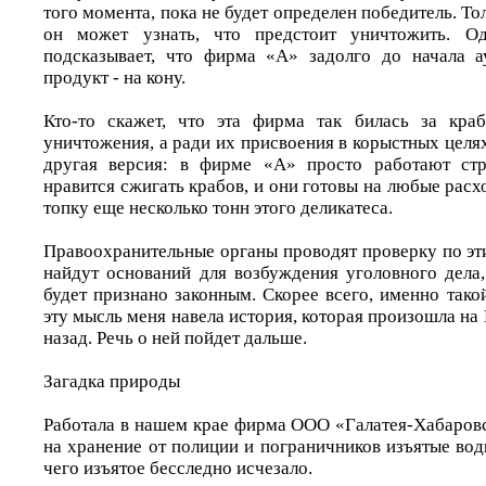
того момента, пока не будет определен победитель. То
он может узнать, что предстоит уничтожить. Од
подсказывает, что фирма «А» задолго до начала а
продукт - на кону.
Кто-то скажет, что эта фирма так билась за кра
уничтожения, а ради их присвоения в корыстных целях
другая версия: в фирме «А» просто работают ст
нравится сжигать крабов, и они готовы на любые расх
топку еще несколько тонн этого деликатеса.
Правоохранительные органы проводят проверку по эт
найдут оснований для возбуждения уголовного дела
будет признано законным. Скорее всего, именно тако
эту мысль меня навела история, которая произошла на 
назад. Речь о ней пойдет дальше.
Загадка природы
Работала в нашем крае фирма ООО «Галатея-Хабаровс
на хранение от полиции и пограничников изъятые во
чего изъятое бесследно исчезало.