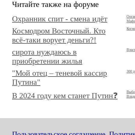
Читайте также на форуме
Охранник спит - смена идёт
Орга
Мафи
Космодром Восточный. Кто
Когн
всё-таки ворует деньги?!
сирота нуждаюсь в
Власт
приобретении жилья
"Мой отец – теневой кассир
300 д
Путина"
Выбо
В 2024 году кем станет Путин❓
Влад
Пользовательское соглашение
,
Политик