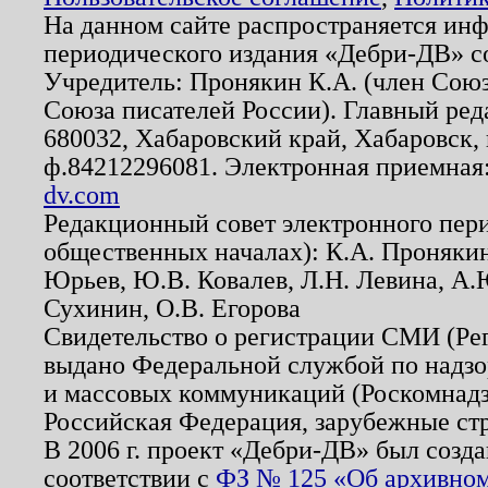
На данном сайте распространяется ин
периодического издания «Дебри-ДВ» с
Учредитель: Пронякин К.А. (член Союз
Союза писателей России). Главный ред
680032, Хабаровский край, Хабаровск, п
ф.84212296081. Электронная приемная
dv.com
Редакционный совет электронного пер
общественных началах): К.А. Проняки
Юрьев, Ю.В. Ковалев, Л.Н. Левина, А.
Сухинин, О.В. Егорова
Свидетельство о регистрации СМИ (Р
выдано Федеральной службой по надзо
и массовых коммуникаций (Роскомнадзо
Российская Федерация, зарубежные ст
В 2006 г. проект «Дебри-ДВ» был созда
соответствии с
ФЗ № 125 «Об архивном