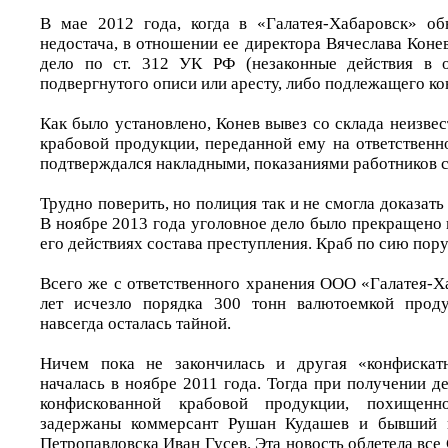
В мае 2012 года, когда в «Галатея-Хабаровск» об
недостача, в отношении ее директора Вячеслава Коне
дело по ст. 312 УК РФ (незаконные действия в 
подвергнутого описи или аресту, либо подлежащего ко
Как было установлено, Конев вывез со склада неизвес
крабовой продукции, переданной ему на ответственн
подтверждался накладными, показаниями работников скл
Трудно поверить, но полиция так и не смогла доказать
В ноябре 2013 года уголовное дело было прекращено в
его действиях состава преступления. Краб по сию пору
Всего же с ответственного хранения ООО «Галатея-Х
лет исчезло порядка 300 тонн валютоемкой проду
навсегда осталась тайной.
Ничем пока не закончилась и другая «конфискатн
началась в ноябре 2011 года. Тогда при получении д
конфискованной крабовой продукции, похищен
задержаны коммерсант Рушан Кудашев и бывший
Петропавловска Иван Гусев. Эта новость облетела все