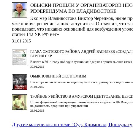
ОБЫСКИ ПРОШЛИ У ОРГАНИЗАТОРОВ НЕ
РЕФЕРЕНДУМА ВО ВЛАДИВОСТОКЕ
Экс-мэр Владивостока Виктор Черепков, ныне п
уже принял решение за них заступиться. Он заявил, что «
показывает, что никаких оснований для возбуждения уголо
статьи 142 УК РФ нет»
31.01.2015
ГЛАВА ОХОТСКОГО РАЙОНА АНДРЕЙ ВАСИЛЬЕВ «СОЗДАЛ
ВЕРСИЯ СКР
В итоге в 2014 году победу в аукционах одержал приятель сына главы
30.01.2015
ОБЫКНОВЕННЫЙ ЭКСТРЕМИЗМ
Несмотря на заключение экспертизы, книга о «приморских партизанах
29.01.2015
ТРОЙНОЕ УБИЙСТВО В АМУРСКОМ ЦЕНТРОБАНКЕ: ВЕРСИ
По неофициальной информации, замначальника амурского ЦБ Владим
на должность дворника при управлении
28.01.2015
Другие материалы по теме "Суд, Криминал, Прокурату