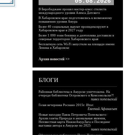
05.08.2026
В Биробиджане прошел мастер-класс стилиста
международного уровня Алекса Датского
В Хабаровском крае подготовились к возможному
повышению уровня Амура
Более 40 социальных выплат проиндексируют в
Хабаровском крае в 2027 году
Более 1 000 тонн бензина и дизтоплива доставили в
северные территории Хабаровского края
Бесплатную сеть Wi-Fi запустили на площади имени
Ленина в Хабаровске
Архив новостей >>
БЛОГИ
Районная библиотека в Амурске уничтожена. На
очереди библиотека Островского в Комсомольске?!
павел попельский
Голая вечеринка Роснано 2015г. Итог.
Евгений Афанасьев
Новые находки Павла Петровича Попельского:
Архив газеты Природа и аномальные явления,
Неизвестная карта НижнеАмурЛага и Последние
выставки автора в Амурске по 2025
павел попельский