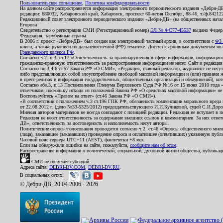
Пользовательское соглашение
,
Политика конфиденциальности
На данном сайте распространяется информация электронного периодического издания «Дебри-Д
редакции: 680032, Хабаровский край, Хабаровск, проспект 60-летия Октября, 88-46, т./ф.8421
Редакционный совет электронного периодического издания «Дебри-ДВ» (на общественных нач
Егорова
Свидетельство о регистрации СМИ (Регистрационный номер)
ЭЛ № ФС77-45537
выдано Федера
Федерация, зарубежные страны.
В 2006 г. проект «Дебри-ДВ» был создан как электронный частный архив, в соответствии с
ФЗ 
книги, а также рукописи по дальневосточной (РФ) тематике. Доступ к архивным документам явля
Гражданского кодекса РФ
.
Согласно ч.2. п.3. ст.17 «Ответственность за правонарушения в сфере информации, информац
гражданско-правовую ответственность за распространение информации не несет. Сайт и редакци
Согласно пп.3,4,6 ст.57 Закона РФ «О СМИ», «Редакция, главный редактор, журналист не несут
либо представляющих собой злоупотребление свободой массовой информации и (или) правами ж
в пресс-релизах и информация государственных, общественных организаций и объединений), кот
Согласно абз.3, п.13 Постановления Пленума Верховного Суда РФ №16 от 15 июня 2010 года 
ответчиком, поскольку исходя из положений Закона РФ «О средствах массовой информации» не 
Воспользуйтесь «Правом на ответ» (ст.46 Закона РФ «О СМИ»).
«В соответствии с положением ч.3 ст.196 ГПК РФ, обязанность компенсации морального вреда п
от 22.08.2012 г. (дело №33-5325/2012) председательствующего И.И.Куликовой, судей С.И.Дор
Мнения авторов материалов не всегда совпадают с позицией редакции. Редакция не вступает в п
Редакция не несет ответственность за содержание внешних ссылок и комментариев. За них отве
ДВ», ответственность за достоверность и наполняемость несут авторы.
Политические опросы/голосования проводятся согласно ч.2. ст.46 «Опросы общественного мнени
(лица), заказавшее (заказавших) проведение опроса и оплатившее (оплативших) указанную публик
Часовой пояс сервера UTC+11 (AEST), фактически +8 мск.
Если вы обнаружили ошибки на сайте, пожалуйста,
сообщите нам об этом
.
Распространение информации о политической, социальной, духовной жизни общества, публикац
СМИ не получает субсидий.
Адреса сайта:
DEBRI-DV.COM
,
DEBRI-DV.RU
.
В социальных сетях:
© Дебри-ДВ, 20.04.2006 - 2026