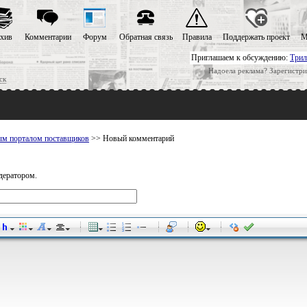
хив
Комментарии
Форум
Обратная связь
Правила
Поддержать проект
М
Приглашаем к обсуждению:
Трил
Надоела реклама? Зарегистри
ск
ым порталом поставщиков
>> Новый комментарий
дератором.
-
-
-
-
-
-
-
-
-
-
-
-
-
-
-
-
-
-
-
-
-
-
-
-
-
-
-
-
-
-
-
-