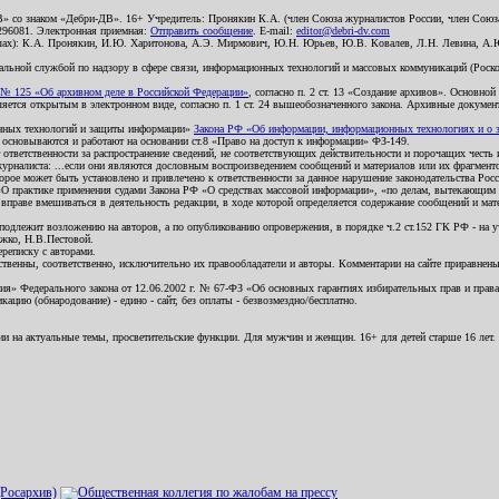
В» со знаком «Дебри-ДВ». 16+ Учредитель: Пронякин К.А. (член Союза журналистов России, член Союза
2296081. Электронная приемная:
Отправить сообщение
. E-mail:
editor@debri-dv.com
алах): К.А. Пронякин, И.Ю. Харитонова, А.Э. Мирмович, Ю.Н. Юрьев, Ю.В. Ковалев, Л.Н. Левина, А.
льной службой по надзору в сфере связи, информационных технологий и массовых коммуникаций (Роском
№ 125 «Об архивном деле в Российской Федерации»
, согласно п. 2 ст. 13 «Создание архивов». Основно
ется открытым в электронном виде, согласно п. 1 ст. 24 вышеобозначенного закона. Архивные документы 
ионных технологий и защиты информации»
Закона РФ «Об информации, информационных технологиях и о за
я основываются и работают на основании ст.8 «Право на доступ к информации» ФЗ-149.
 ответственности за распространение сведений, не соответствующих действительности и порочащих чест
урналиста: ...если они являются дословным воспроизведением сообщений и материалов или их фрагмент
орое может быть установлено и привлечено к ответственности за данное нарушение законодательства Рос
«О практике применения судами Закона РФ «О средствах массовой информации», «по делам, вытекающим 
вправе вмешиваться в деятельность редакции, в ходе которой определяется содержание сообщений и мат
одлежит возложению на авторов, а по опубликованию опровержения, в порядке ч.2 ст.152 ГК РФ - на уч
ожко, Н.В.Пестовой.
ереписку с авторами.
тственны, соответственно, исключительно их правообладатели и авторы. Комментарии на сайте приравне
я» Федерального закона от 12.06.2002 г. № 67-ФЗ «Об основных гарантиях избирательных прав и права н
ацию (обнародование) - едино - сайт, без оплаты - безвозмездно/бесплатно.
ии на актуальные темы, просветительские функции. Для мужчин и женщин. 16+ для детей старше 16 лет.