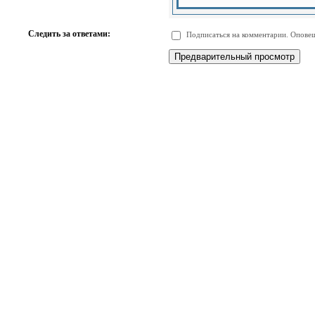
-
-
-
-
-
-
-
-
Следить за ответами:
Подписаться на комментарии. Оповещ
-
-
-
-
-
-