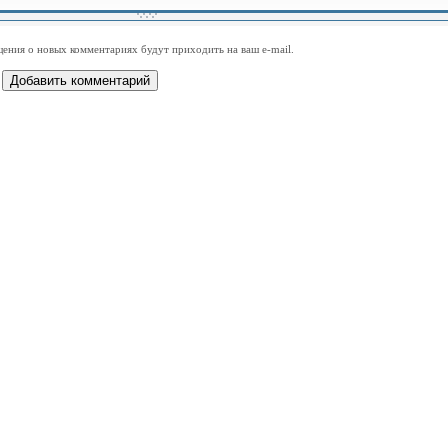
-
-
-
-
-
-
-
-
-
-
-
-
-
-
-
-
ения о новых комментариях будут приходить на ваш e-mail.
-
-
-
-
-
-
-
-
-
-
-
-