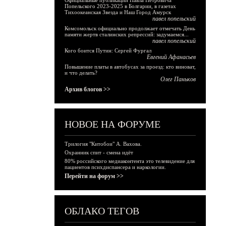
Официальные публикации Павла Петровича
Попельского 2023-2025 в Болгарии, в газетах
Тихоокеанская Звезда и Наш Город Амурск
павел попельский
Комсомольск официально продолжает отмечать День
памяти жертв сталинских репрессий: задумаемся...
павел попельский
Кого боится Путин: Сергей Фургал
Евгений Афанасьев
Повышение платы в автобусах за проезд: кто виноват,
и что делать?
Олег Паньков
Архив блогов >>
НОВОЕ НА ФОРУМЕ
Трилогия "Китобои" А. Вахова.
Охранник спит - смена идёт
80% российского медиаконтента это телевидение для
пациентов психдиспансера и наркологии.
Перейти на форум >>
ОБЛАКО ТЕГОВ