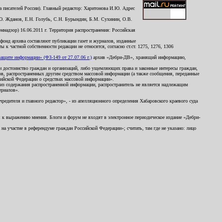
 писателей России). Главный редактор: Харитонова И.Ю. Адрес
Ю. Жданов, Е.Н. Голубь, С.Н. Бурындин, Б.М. Сухинин, О.В.
надзор) 16.06.2011 г. Территория распространения: Российская
й фонд архива составляют публикации газет и журналов, изданные
к частной собственности редакции не относятся, согласно ст.ст. 1275, 1276, 1306
щите информации» (ФЗ-149 от 27.07.06 г.)
архив «Дебри-ДВ», хранящий информацию,
ь и достоинство граждан и организаций, либо ущемляющих права и законные интересы граждан,
ов, распространенных другим средством массовой информации (а также сообщения, переданные
сийской Федерации о средствах массовой информации».
из содержания распространенной информации, распространитель не является надлежащим
ериалов».
редителя и главного редактор», - из апелляционного определения Хабаровского краевого суда
ны к выражению мнения. Блоги и форум не входят в электронное периодическое издание «Дебри-
а участие в референдуме граждан Российской Федерации»; считать, там где не указано: лицо