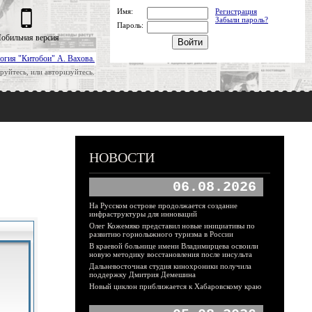
Имя:
Регистрация
Забыли пароль?
Пароль:
обильная версия
огия "Китобои" А. Вахова.
руйтесь, или авторизуйтесь.
НОВОСТИ
06.08.2026
На Русском острове продолжается создание
инфраструктуры для инноваций
Олег Кожемяко представил новые инициативы по
развитию горнолыжного туризма в России
В краевой больнице имени Владимирцева освоили
новую методику восстановления после инсульта
Дальневосточная студия кинохроники получила
поддержку Дмитрия Демешина
Новый циклон приближается к Хабаровскому краю