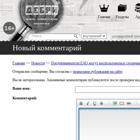
Главная
Разделы
Ар
расширенный пои
Новый комментарий
Главная
>>
Новости
>>
Предприниматели ЕАО могут воспользоваться столичн
Отправляя сообщение, Вы согласны с
правилами публикации на сайте
.
Вы не авторизованы. Анонимные комментарии публикуются после проверки мо
Ваше имя:
Комментарий:
-
-
-
-
-
-
-
-
-
-
-
-
-
-
-
-