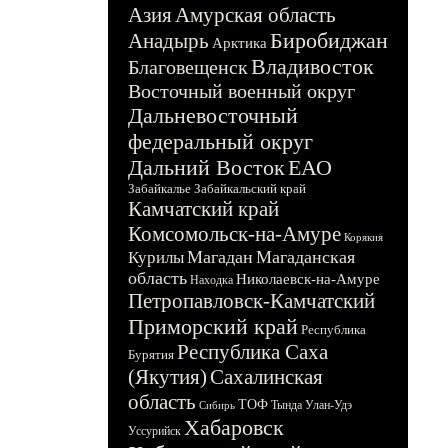
Азия
Амурская область
Биробиджан
Анадырь
Арктика
Владивосток
Благовещенск
Восточный военный округ
Дальневосточный
федеральный округ
Дальний Восток
ЕАО
Забайкалье
Забайкальский край
Камчатский край
Комсомольск-на-Амуре
Корякия
Магадан
Магаданская
Курилы
область
Николаевск-на-Амуре
Находка
Петропавловск-Камчатский
Приморский край
Республика
Республика Саха
Бурятия
(Якутия)
Сахалинская
область
ТОФ
Тында
Улан-Удэ
Сибирь
Хабаровск
Уссурийск