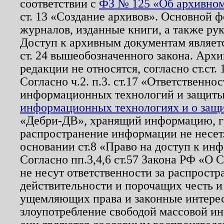
соответствии с
ФЗ № 125 «Об архивном
ст. 13 «Создание архивов». Основной ф
журналов, изданные книги, а также ру
Доступ к архивным документам являетс
ст. 24 вышеобозначенного закона. Арх
редакции не относятся, согласно ст.ст. 
Согласно ч.2. п.3. ст.17 «Ответственн
информационных технологий и защит
информационных технологиях и о защит
«Дебри-ДВ», хранящий информацию, гр
распространение информации не несет.
основании ст.8 «Право на доступ к ин
Согласно пп.3,4,6 ст.57 Закона РФ «О
не несут ответственности за распрост
действительности и порочащих честь и
ущемляющих права и законные интере
злоупотребление свободой массовой ин