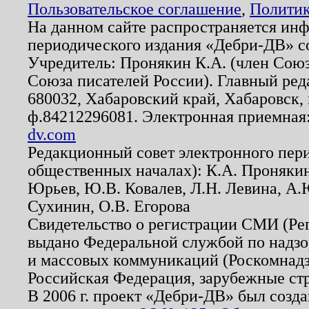
Пользовательское соглашение
,
Политик
На данном сайте распространяется ин
периодического издания «Дебри-ДВ» с
Учредитель: Пронякин К.А. (член Союз
Союза писателей России). Главный ред
680032, Хабаровский край, Хабаровск, п
ф.84212296081. Электронная приемная
dv.com
Редакционный совет электронного пер
общественных началах): К.А. Проняки
Юрьев, Ю.В. Ковалев, Л.Н. Левина, А.
Сухинин, О.В. Егорова
Свидетельство о регистрации СМИ (Р
выдано Федеральной службой по надзо
и массовых коммуникаций (Роскомнадзо
Российская Федерация, зарубежные ст
В 2006 г. проект «Дебри-ДВ» был созда