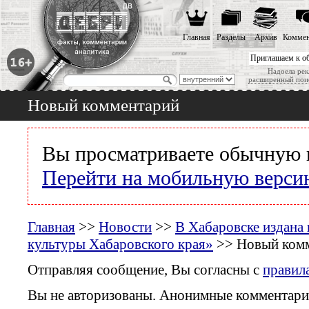
Главная
Разделы
Архив
Коммен
Приглашаем к о
Надоела рек
расширенный пои
Новый комментарий
Вы просматриваете обычную 
Перейти на мобильную верси
Главная
>>
Новости
>>
В Хабаровске издана
культуры Хабаровского края»
>> Новый ком
Отправляя сообщение, Вы согласны с
правил
Вы не авторизованы. Анонимные комментари