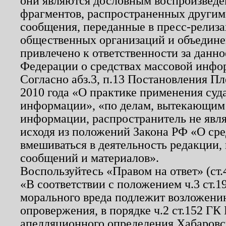
они являются дословным воспроизведе
фрагментов, распространенных другим
сообщения, переданные в пресс-релиза
общественных организаций и объединен
привлечено к ответственности за данн
Федерации о средствах массовой инфо
Согласно абз.3, п.13 Постановления П
2010 года «О практике применения суд
информации», «по делам, вытекающим
информации, распространитель не явл
исходя из положений Закона РФ «О ср
вмешиваться в деятельность редакции, 
сообщений и материалов».
Воспользуйтесь «Правом на ответ» (ст
«В соответствии с положением ч.3 ст.
морального вреда подлежит возложению
опровержения, в порядке ч.2 ст.152 ГК 
апелляционного определения Хабаровско