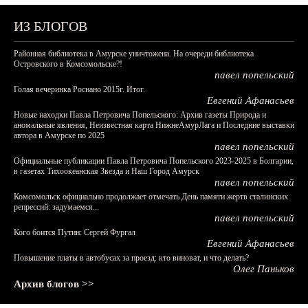
ИЗ БЛОГОВ
Районная библиотека в Амурске уничтожена. На очереди библиотека
Островского в Комсомольске?!
павел попельский
Голая вечеринка Роснано 2015г. Итог.
Евгений Афанасьев
Новые находки Павла Петровича Попельского: Архив газеты Природа и
аномальные явления, Неизвестная карта НижнеАмурЛага и Последние выставки
автора в Амурске по 2025
павел попельский
Официальные публикации Павла Петровича Попельского 2023-2025 в Болгарии,
в газетах Тихоокеанская Звезда и Наш Город Амурск
павел попельский
Комсомольск официально продолжает отмечать День памяти жертв сталинских
репрессий: задумаемся...
павел попельский
Кого боится Путин: Сергей Фургал
Евгений Афанасьев
Повышение платы в автобусах за проезд: кто виноват, и что делать?
Олег Паньков
Архив блогов >>