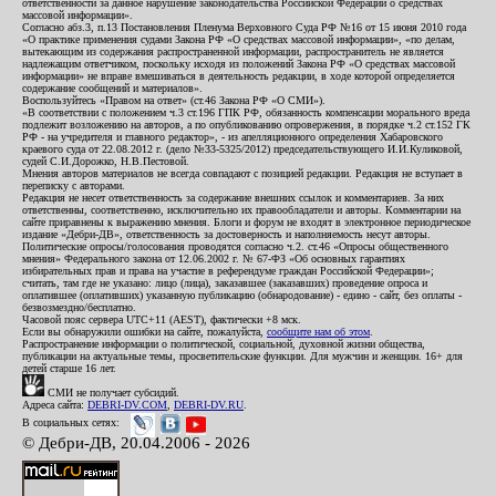
ответственности за данное нарушение законодательства Российской Федерации о средствах
массовой информации».
Согласно абз.3, п.13 Постановления Пленума Верховного Суда РФ №16 от 15 июня 2010 года
«О практике применения судами Закона РФ «О средствах массовой информации», «по делам,
вытекающим из содержания распространенной информации, распространитель не является
надлежащим ответчиком, поскольку исходя из положений Закона РФ «О средствах массовой
информации» не вправе вмешиваться в деятельность редакции, в ходе которой определяется
содержание сообщений и материалов».
Воспользуйтесь «Правом на ответ» (ст.46 Закона РФ «О СМИ»).
«В соответствии с положением ч.3 ст.196 ГПК РФ, обязанность компенсации морального вреда
подлежит возложению на авторов, а по опубликованию опровержения, в порядке ч.2 ст.152 ГК
РФ - на учредителя и главного редактор», - из апелляционного определения Хабаровского
краевого суда от 22.08.2012 г. (дело №33-5325/2012) председательствующего И.И.Куликовой,
судей С.И.Дорожко, Н.В.Пестовой.
Мнения авторов материалов не всегда совпадают с позицией редакции. Редакция не вступает в
переписку с авторами.
Редакция не несет ответственность за содержание внешних ссылок и комментариев. За них
ответственны, соответственно, исключительно их правообладатели и авторы. Комментарии на
сайте приравнены к выражению мнения. Блоги и форум не входят в электронное периодическое
издание «Дебри-ДВ», ответственность за достоверность и наполняемость несут авторы.
Политические опросы/голосования проводятся согласно ч.2. ст.46 «Опросы общественного
мнения» Федерального закона от 12.06.2002 г. № 67-ФЗ «Об основных гарантиях
избирательных прав и права на участие в референдуме граждан Российской Федерации»;
считать, там где не указано: лицо (лица), заказавшее (заказавших) проведение опроса и
оплатившее (оплативших) указанную публикацию (обнародование) - едино - сайт, без оплаты -
безвозмездно/бесплатно.
Часовой пояс сервера UTC+11 (AEST), фактически +8 мск.
Если вы обнаружили ошибки на сайте, пожалуйста,
сообщите нам об этом
.
Распространение информации о политической, социальной, духовной жизни общества,
публикации на актуальные темы, просветительские функции. Для мужчин и женщин. 16+ для
детей старше 16 лет.
СМИ не получает субсидий.
Адреса сайта:
DEBRI-DV.COM
,
DEBRI-DV.RU
.
В социальных сетях:
© Дебри-ДВ, 20.04.2006 - 2026