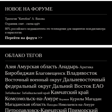
НОВОЕ НА ФОРУМЕ
Трилогия "Китобои" А. Вахова.
Охранник спит - смена идёт
80% российского медиаконтента это телевидение для пациентов психдиспансера
и наркологии.
Перейти на форум >>
ОБЛАКО ТЕГОВ
Азия
Амурская область
Анадырь
Арктика
Биробиджан
Владивосток
Благовещенск
Дальневосточный
Восточный военный округ
федеральный округ
Дальний Восток
ЕАО
Камчатский край
Забайкалье
Забайкальский край
Комсомольск-на-Амуре
Магадан
Курилы
Корякия
Магаданская область
Николаевск-на-Амуре
Находка
Приморский
Петропавловск-Камчатский