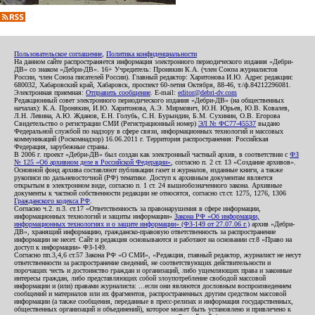
Пользовательское соглашение
,
Политика конфиденциальности
На данном сайте распространяется информация электронного периодического издания «Дебри-
ДВ» со знаком «Дебри-ДВ». 16+ Учредитель: Пронякин К.А. (член Союза журналистов
России, член Союза писателей России). Главный редактор: Харитонова И.Ю. Адрес редакции:
680032, Хабаровский край, Хабаровск, проспект 60-летия Октября, 88-46, т./ф.84212296081.
Электронная приемная:
Отправить сообщение
. E-mail:
editor@debri-dv.com
Редакционный совет электронного периодического издания «Дебри-ДВ» (на общественных
началах): К.А. Пронякин, И.Ю. Харитонова, А.Э. Мирмович, Ю.Н. Юрьев, Ю.В. Ковалев,
Л.Н. Левина, А.Ю. Жданов, Е.Н. Голубь, С.Н. Бурындин, Б.М. Сухинин, О.В. Егорова
Свидетельство о регистрации СМИ (Регистрационный номер)
ЭЛ № ФС77-45537
выдано
Федеральной службой по надзору в сфере связи, информационных технологий и массовых
коммуникаций (Роскомнадзор) 16.06.2011 г. Территория распространения: Российская
Федерация, зарубежные страны.
В 2006 г. проект «Дебри-ДВ» был создан как электронный частный архив, в соответствии с
ФЗ
№ 125 «Об архивном деле в Российской Федерации»
, согласно п. 2 ст. 13 «Создание архивов».
Основной фонд архива составляют публикации газет и журналов, изданные книги, а также
рукописи по дальневосточной (РФ) тематике. Доступ к архивным документам является
открытым в электронном виде, согласно п. 1 ст. 24 вышеобозначенного закона. Архивные
документы к частной собственности редакции не относятся, согласно ст.ст. 1275, 1276, 1306
Гражданского кодекса РФ
.
Согласно ч.2. п.3. ст.17 «Ответственность за правонарушения в сфере информации,
информационных технологий и защиты информации»
Закона РФ «Об информации,
информационных технологиях и о защите информации» (ФЗ-149 от 27.07.06 г.)
архив «Дебри-
ДВ», хранящий информацию, гражданско-правовую ответственность за распространение
информации не несет. Сайт и редакция основываются и работают на основании ст.8 «Право на
доступ к информации» ФЗ-149.
Согласно пп.3,4,6 ст.57 Закона РФ «О СМИ», «Редакция, главный редактор, журналист не несут
ответственности за распространение сведений, не соответствующих действительности и
порочащих честь и достоинство граждан и организаций, либо ущемляющих права и законные
интересы граждан, либо представляющих собой злоупотребление свободой массовой
информации и (или) правами журналиста: ...если они являются дословным воспроизведением
сообщений и материалов или их фрагментов, распространенных другим средством массовой
информации (а также сообщения, переданные в пресс-релизах и информация государственных,
общественных организаций и объединений), которое может быть установлено и привлечено к