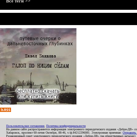
Все теги >>
Пользовательское соглашение
,
Политика конфиденциальности
На данном сайте распространяется информация электронного периодического издания «Дебри-ДВ» с
Хабаровск, проспект 60-летия Октября, 88-46, т./ф.84212296081. Электронная приемная:
Отправить
Редакционный совет электронного периодического издания «Дебри-ДВ» (на общественных началах