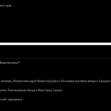
кого края
 Комсомольске?!
 явления, Неизвестная карта НижнеАмурЛага и Последние выставки автора в Амурске 
азетах Тихоокеанская Звезда и Наш Город Амурск
сий: задумаемся...