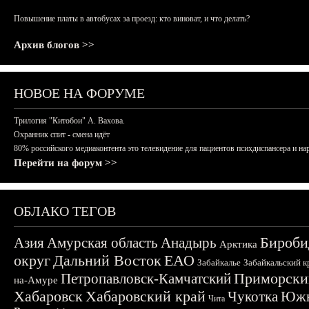
Повышение платы в автобусах за проезд: кто виноват, и что делать?
Архив блогов >>
НОВОЕ НА ФОРУМЕ
Трилогия "Китобои" А. Вахова.
Охранник спит - смена идёт
80% российского медиаконтента это телевидение для пациентов психдиспансера и на
Перейти на форум >>
ОБЛАКО ТЕГОВ
Бироби
Азия
Амурская область
Анадырь
Арктика
округ
Дальний Восток
ЕАО
Забайкалье
Забайкальский к
Приморски
Петропавловск-Камчатский
на-Амуре
Хабаровск
Хабаровский край
Чукотка
Южн
Чита