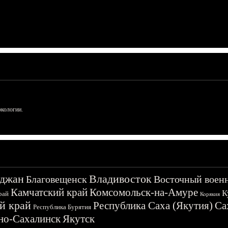
ркологии.
джан
Владивосток
Благовещенск
Восточный воен
Камчатский край
Комсомольск-на-Амуре
К
рай
Корякия
й край
Республика Саха (Якутия)
Са
Республика Бурятия
о-Сахалинск
Якутск