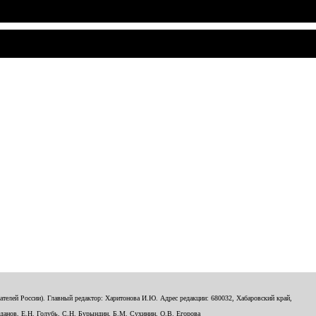
телей России). Главный редактор: Харитонова И.Ю. Адрес редакции: 680032, Хабаровский край,
данов, Е.Н. Голубь, С.Н. Бурындин, Б.М. Сухинин, О.В. Егорова