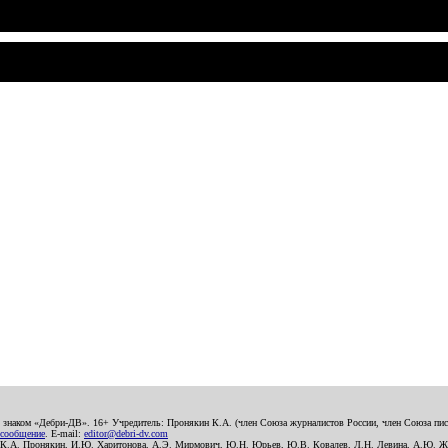
о знаком «Дебри-ДВ». 16+ Учредитель: Пронякин К.А. (член Союза журналистов России, член Союза писа
 сообщение
. E-mail:
editor@debri-dv.com
): К.А. Пронякин, И.Ю. Харитонова, А.Э. Мирмович, Ю.Н. Юрьев, Ю.В. Ковалев, Л.Н. Левина, А.Ю. Ж