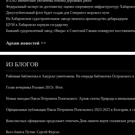
В ЕАО значительно увеличены объемы дорожных работ
Федеральный эксперт по достоинству оценил спортивную инфраструктуру Хабаровс
Дноуглубительный флот будет создан для Северного морского пути
На Хабаровском судостроительном заводе началось производство дебаркадеров
ЦУМ в Хабаровске вернули государству
Бывший судоремонтный завод «Якорь» в Советской Гавани планируют восстановить
Архив новостей >>
ИЗ БЛОГОВ
Районная библиотека в Амурске уничтожена. На очереди библиотека Островского в
Голая вечеринка Роснано 2015г. Итог.
Новые находки Павла Петровича Попельского: Архив газеты Природа и аномальные
Официальные публикации Павла Петровича Попельского 2023-2025 в Болгарии, в г
Комсомольск официально продолжает отмечать День памяти жертв сталинских репрес
Кого боится Путин: Сергей Фургал